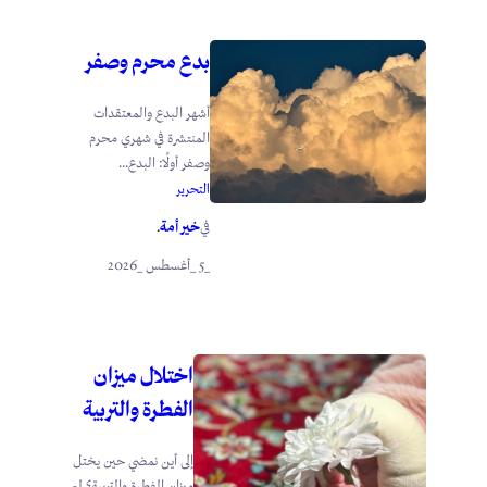
بدع محرم وصفر
أشهر البدع والمعتقدات
المنتشرة في شهري محرم
وصفر أولًا: البدع...
التحرير
خير أمة
في
.
_5 _أغسطس _2026
اختلال ميزان
الفطرة والتربية
إلى أين نمضي حين يختل
ميزان الفطرة والتربية؟ لم