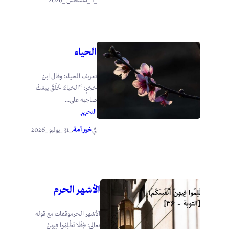
_1 _أغسطس _2026
الحياء
تعريف الحياء: وقال ابنُ
حَجَرٍ: “الحَياءُ: خُلُقٌ يبعَثُ
صاحِبَه على...
التحرير
خير أمة
_31 _يوليو _2026
في
.
الأشهر الحرم
الأشهر الحرموقفات مع قوله
تعالى: ﴿فَلَا تَظْلِمُوا فِيهِنَّ