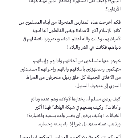
الدين؟! وكيف كان الاستهزاء واحتقار الدين مهنة هؤلاء
الأرذلين؟!
فكم أخرجت هذه المدارس المنحرفة من أبناء المسلمين من
كانوا للإسلام أكبر الأعداء!! ويظن الغالطون أنها أدوية
لأمراضهم، وكانت والله أعظم الداء، ويعتبرونها نافعة لهم في
دنياهم، فكانت هي الشر والبلاء!!
خرجوا منها منسلخين من أخلاقهم وآدابهم وإيمانهم،
متهكمين ومستهزئين بأسلافهم وآبائهم وإخوانهم!! مستبدلين
من الأخلاق الجميلة كل خلق رذيل، منحرفين من الصراط
السوي إلى منجرف السبيل.
كيف يرضى مسلم أن يختارها لأولاده وهم عنده ودائع
وأمانات؟! وكيف يضعهم في شبكة الهلاك؟ فهذا أكبر
الخيانات!! وكيف يرضى أن يخسر ولده بسعيه واختياره؟!
ويذهب عمله سدى بل ضررا إذا باء بغبنه وخساره.
ألم يكن عندكم وفي بلادكم من المدارس الحكومية ما يحصل