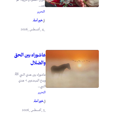
تعد...
التحرير
خير أمة
في
.
_4 _أغسطس _2026
عاشوراء بين الحق
والضلال
عاشوراء بين هدي النبي ﷺ
وبدع المبتدعين ١- هدي
النبي...
التحرير
خير أمة
في
.
_3 _أغسطس _2026