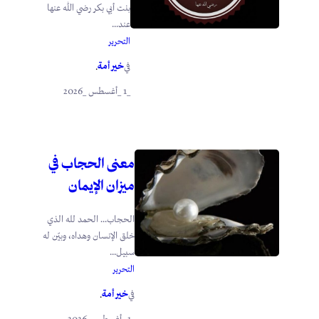
بنت أبي بكر رضي الله عنها
عند...
التحرير
خير أمة
في
.
_1 _أغسطس _2026
معنى الحجاب في
ميزان الإيمان
الحجاب… الحمد لله الذي
خلق الإنسان وهداه، وبيّن له
سبيل...
التحرير
خير أمة
في
.