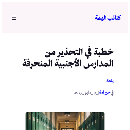
تخطى
إلى
كتائب الهمة
المحتوى
خطبة في التحذير من
المدارس الأجنبية المنحرفة
يقظة
في
|
خير أمة
_9 _مايو _2025