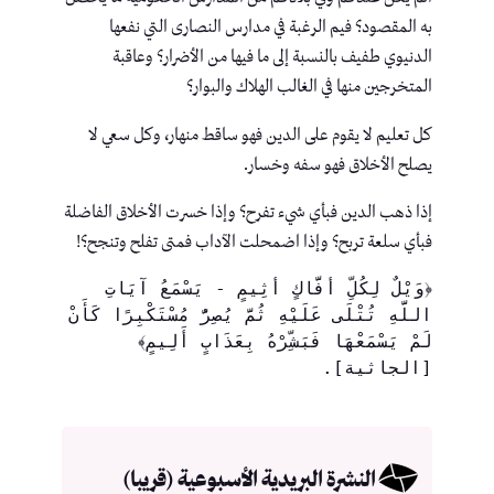
به المقصود؟ فيم الرغبة في مدارس النصارى التي نفعها
الدنيوي طفيف بالنسبة إلى ما فيها من الأضرار؟ وعاقبة
المتخرجين منها في الغالب الهلاك والبوار؟
كل تعليم لا يقوم على الدين فهو ساقط منهار، وكل سعي لا
يصلح الأخلاق فهو سفه وخسار.
إذا ذهب الدين فبأي شيء تفرح؟ وإذا خسرت الأخلاق الفاضلة
فبأي سلعة تربح؟ وإذا اضمحلت الآداب فمتى تفلح وتنجح؟!
﴿وَيْلٌ لِكُلِّ أَفَّاكٍ أَثِيمٍ - يَسْمَعُ آيَاتِ 
اللَّهِ تُتْلَى عَلَيْهِ ثُمَّ يُصِرُّ مُسْتَكْبِرًا كَأَنْ 
لَمْ يَسْمَعْهَا فَبَشِّرْهُ بِعَذَابٍ أَلِيمٍ﴾ 
[الجاثية].
النشرة البريدية الأسبوعية (قريبا)