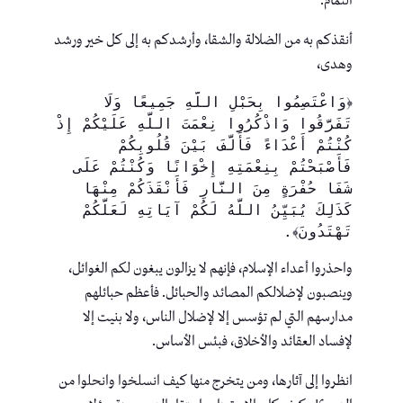
التمام.
أنقذكم به من الضلالة والشقا، وأرشدكم به إلى كل خير ورشد
وهدى،
﴿وَاعْتَصِمُوا بِحَبْلِ اللَّهِ جَمِيعًا وَلَا 
تَفَرَّقُوا وَاذْكُرُوا نِعْمَتَ اللَّهِ عَلَيْكُمْ إِذْ 
كُنْتُمْ أَعْدَاءً فَأَلَّفَ بَيْنَ قُلُوبِكُمْ 
فَأَصْبَحْتُمْ بِنِعْمَتِهِ إِخْوَانًا وَكُنْتُمْ عَلَى 
شَفَا حُفْرَةٍ مِنَ النَّارِ فَأَنْقَذَكُمْ مِنْهَا 
كَذَلِكَ يُبَيِّنُ اللَّهُ لَكُمْ آيَاتِهِ لَعَلَّكُمْ 
تَهْتَدُونَ﴾.
واحذروا أعداء الإسلام، فإنهم لا يزالون يبغون لكم الغوائل،
وينصبون لإضلالكم المصائد والحبائل. فأعظم حبائلهم
مدارسهم التي لم تؤسس إلا لإضلال الناس، ولا بنيت إلا
لإفساد العقائد والأخلاق، فبئس الأساس.
انظروا إلى آثارها، ومن يتخرج منها كيف انسلخوا وانحلوا من