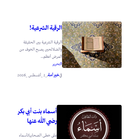
الرقية الشرعية!
الرقية الشرعية بين الحقيقة
والضلالحين يصبح الخوف من
المرض أعظم...
التحرير
خير أمة
_2 _أغسطس _2026
في
.
أسماء بنت أبي بكر
رضي الله عنها
على خطى الصحابياتأسماء