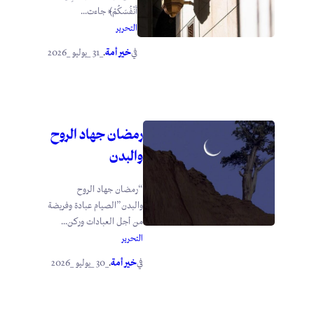
أَنْفُسَكُمْ﴾ جاءت...
التحرير
خير أمة
_31 _يوليو _2026
في
.
رمضان جهاد الروح
والبدن
“رمضان جهاد الروح
والبدن”الصيام عبادة وفريضة
من أجل العبادات وركن...
التحرير
خير أمة
_30 _يوليو _2026
في
.