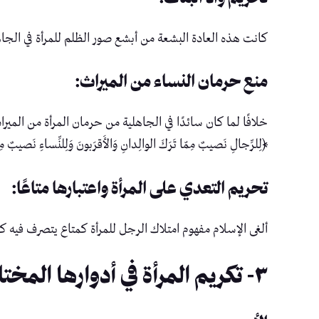
كانت هذه العادة البشعة من أبشع صور الظلم للمرأة في الجاهلية. حرّمها الإ
منع حرمان النساء من الميراث:
خلافًا لما كان سائدًا في الجاهلية من حرمان المرأة من الميراث
﴿لِلرِّجالِ نَصيبٌ مِمّا تَرَكَ الوالِدانِ وَالأَقرَبونَ وَلِلنِّساءِ نَصيبٌ مِمّ
تحريم التعدي على المرأة واعتبارها متاعًا:
ألغى الإسلام مفهوم امتلاك الرجل للمرأة كمتاع يتصرف فيه كيف
٣- تكريم المرأة في أدوارها المختلفة: