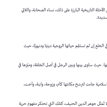
لأمثلة التاريخية البارزة على ذلك، نساء الصحابة، واللاتي
سديدة.
خلع إن لم تستقِم حياتها الزوجية دينيًا ودنيويًا، حيث
ها. حيث ساوى بينها وبين الرجل في أصل الخِلقة، وميّزها في
لامية جاءت لترسّخ مكانتها كأم، وزوجة، وابنة، وأخت،
ا تُمثّل جوهر الدين الحنيف، كتلك التي تحتكر مفهوم حرية