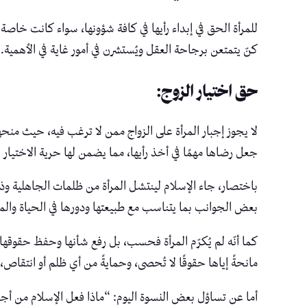
للمرأة الحق في إبداء رأيها في كافة شؤونها، سواء كانت خاصة أ
كنّ يتمتعن برجاحة العقل ويُستشرن في أمور غاية في الأهمية.
حق اختيار الزوج:
لا يجوز إجبار المرأة على الزواج ممن لا ترغب فيه، حيث منحها
جعل رضاها مهمًا في أخذ رأيها، مما يضمن لها حرية الاختيار ف
باختصار، جاء الإسلام لينتشل المرأة من ظلمات الجاهلية وذلها
بعض الجوانب بما يتناسب مع طبيعتها ودورها في الحياة والمج
كما أنّه لم يُكرّم المرأة فحسب، بل رفع شأنها وحفظ حقوقه
مانحةً إياها حقوقًا لا تُحصى، وحمايةً من أي ظلم أو انتقاص
أما عن تساؤل بعض النسوة اليوم: “ماذا فعل الإسلام من أجل 