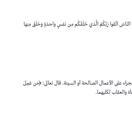
قوا رَبَّكُمُ الَّذي خَلَقَكُم مِن نَفسٍ واحِدَةٍ وَخَلَقَ مِنها
زاء على الأعمال الصالحة أو السيئة. قال تعالى: ﴿مَن عَمِلَ
لمكافأة والعقاب لكليهما.