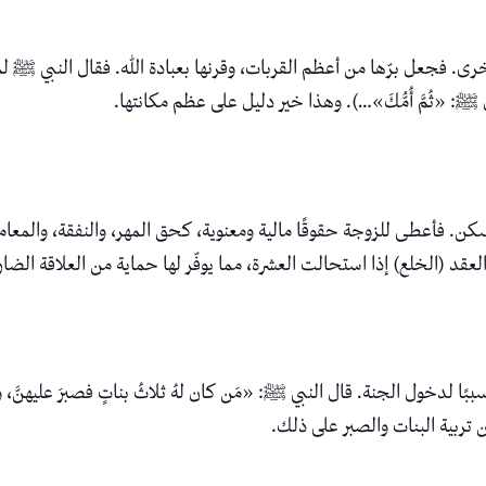
الأخرى. فجعل برّها من أعظم القربات، وقرنها بعبادة الله. فقال النبي ﷺ
؟ قال ﷺ: «ثُمَّ أُمُّكَ»…). وهذا خير دليل على عظم مكانتها.
سكن. فأعطى للزوجة حقوقًا مالية ومعنوية، كحق المهر، والنفقة، والمعام
العقد (الخلع) إذا استحالت العشرة، مما يوفّر لها حماية من العلاقة الضار
لدخول الجنة. قال النبي ﷺ: «مَن كان لهُ ثلاثُ بناتٍ فصبرَ عليهنَّ، وأطعمَه
ن تربية البنات والصبر على ذلك.