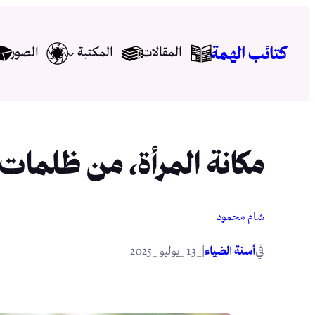
تخطى
إلى
كتائب الهمة
المقالات
المكتبة
الصور
المحتوى
مكانة المرأة، من ظلمات ا
شام محمود
في
|
أسنة الضياء
_13 _يوليو _2025