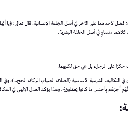
أحدهما على الآخر في أصل الخِلقة الإنسانية. قال تعالى: ﴿يا أَيُّهَا النّاسُ اتَّ
ِّخ أن كلاهما متساوٍ في أصل الخلقة البشرية.
يست حكرًا على الرجل، بل هي حق لكليهما.
 في التكاليف الشرعية الأساسية (الصلاة، الصيام، الزكاة، الحج…)، وفي الج
ةً وَلَنَجزِيَنَّهُم أَجرَهُم بِأَحسَنِ ما كانوا يَعمَلونَ﴾، وهذا يؤكد العدل الإلهي في ا