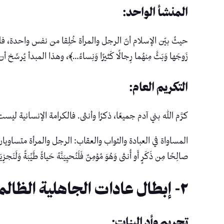
المنشأ الواحد:
حيثُ بيّن الإسلام أنّ الرجل والمرأة خُلِقا من نفس واحدة، فلا فضل ل
زَوجَها وَبَثَّ مِنهُما رِجالًا كَثيرًا وَنِساءً…﴾، وهذا المبدأ يُرس
التكريم العام:
كرَّم الله بني آدم جميعًا، ذكرًا وأنثى. فالكرامة الإنسانية ل
المساواة في العبادة والثواب والعقاب: الرجل والمرأة متساويان
صالِحًا مِن ذَكَرٍ أَو أُنثى وَهُوَ مُؤمِنٌ فَلَنُحيِيَنَّهُ حَياةً طَيِّبَ
٢- إبطال عادات الجاهلية الظالمة:
تحريم وأد البنات: