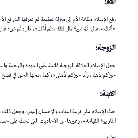
الأم:
رفع الإسلام مكانة الأم إلى منزلة عظيمة لم تعرفها الشرائع 
«أُمُّكَ»، قال: ثُمَّ مَن؟ قال ﷺ: «ثُمَّ أُمُّكَ»، قال: ثُمَّ مَن
الزوجة:
جعل الإسلام العلاقة الزوجية قائمة على المودة والرحمة وال
خيرُكم لِأهلِه، وأَنا خيرُكم لأَهلي»، كما منحها الحق في فسخ 
الابنة:
حثَّ الإسلام على تربية البنات والإحسان إليهن، وجعل ذلك سببًا 
النَّار يومَ القيامَة»، وغيرها من الأحاديث التي تحثّ على حس