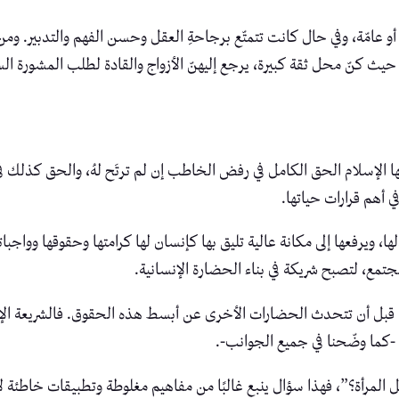
و عامّة، وفي حال كانت تتمتّع برجاحةِ العقل وحسن الفهم والتدبير. ومن ا
 حيث كنّ محل ثقة كبيرة، يرجع إليهنّ الأزواج والقادة لطلب المشورة ال
 الإسلام الحق الكامل في رفض الخاطب إن لم ترتَح لهُ، والحق كذلك في ال
ي أهم قرارات حياتها.
، ويرفعها إلى مكانة عالية تليق بها كإنسان لها كرامتها وحقوقها وواجبات
تمع، لتصبح شريكة في بناء الحضارة الإنسانية.
ا قبل أن تتحدث الحضارات الأخرى عن أبسط هذه الحقوق. فالشريعة الإس
، -كما وضّحنا في جميع الجوانب-.
المرأة؟”، فهذا سؤال ينبع غالبًا من مفاهيم مغلوطة وتطبيقات خاطئة ل