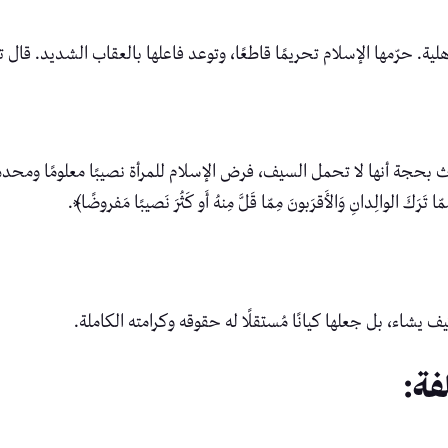
سلام تحريمًا قاطعًا، وتوعد فاعلها بالعقاب الشديد. قال تعالى: ﴿وَإِذَا المَوءودَةُ س
 بحجة أنها لا تحمل السيف، فرض الإسلام للمرأة نصيبًا معلومًا ومحددًا في
ا تَرَكَ الوالِدانِ وَالأَقرَبونَ مِمّا قَلَّ مِنهُ أَو كَثُرَ نَصيبًا مَفروضًا﴾.
 يشاء، بل جعلها كيانًا مُستقلًا له حقوقه وكرامته الكاملة.