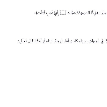
ُئِلَت ۝ بِأَيِّ ذَنبٍ قُتِلَت﴾.
 الميراث، سواء كانت أمًا، زوجة، ابنة، أو أختًا. قال تعالى: