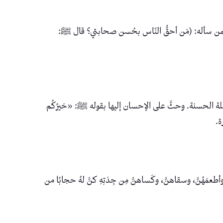
 لمن سأله: (مَن أحقُّ النّاس بحُسن صحابتي؟ قال ﷺ:
لة الحسنة. وحثَّ على الإحسان إليها بقوله ﷺ: «خيرُكُم
ة.
ُنَّ، وسقاهنَّ، وكَساهنَّ مِن جِدَتِهِ كنَّ لهُ حجابًا من