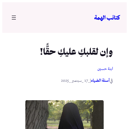
تخطى
إلى
كتائب الهمة
المحتوى
وإن لقلبكِ عليكِ حقًّا!
ابنة حسين
في
|
أسنة الضياء
_17 _سبتمبر _2025