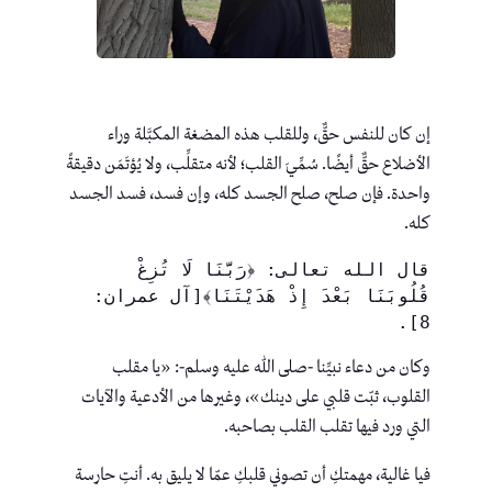
إن كان للنفس حقٌّ، وللقلب هذه المضغة المكبَّلة وراء
الأضلاع حقٌّ أيضًا. سُمِّيَ القلب؛ لأنه متقلِّب، ولا يُؤتَمَن دقيقةً
واحدة. فإن صلح، صلح الجسد كله، وإن فسد، فسد الجسد
كله.
قال الله تعالى: ﴿رَبَّنَا لَا تُزِغْ 
قُلُوبَنَا بَعْدَ إِذْ هَدَيْتَنَا﴾[آل عمران: 
8]. 
وكان من دعاء نبيِّنا -صلى الله عليه وسلم-: «يا مقلب
القلوب، ثبّت قلبي على دينك»، وغيرها من الأدعية والآيات
التي ورد فيها تقلب القلب بصاحبه.
فيا غالية، مهمتكِ أن تصوني قلبكِ عمّا لا يليق به. أنتِ حارسة