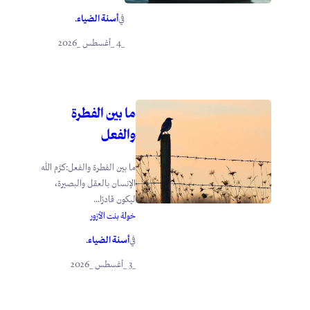
أسنة الضياء
في
.
_4 _أغسطس _2026
ما بين الفطرة
والفعل
ما بين الفطرة والفعل:كرَّم الله
الإنسان بالعقل والبصيرة،
ليكون قادرًا...
خولة بنت الأزور
أسنة الضياء
في
.
_3 _أغسطس _2026