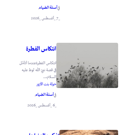
أسنة الضياء
في
.
_7 _أغسطس _2026
انتكاس الفطرة
انتكاس الفطرةعندما أتأمَّل
في قصة نبيّ الله لوط عليه
السلام،...
خولة بنت الأزور
أسنة الضياء
في
.
_6 _أغسطس _2026