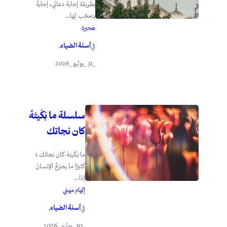
بطريقة إجابة دعائي، إجابةً
يتعجّب لها...
هجيرة
أسنة الضياء
في
.
_31 _يوليو _2026
سلسلة ما بَكَيتَهُ
كان نجاتك
ما بَكَيتَهُ كان نجاتك 1
كثيرًا ما يجزعُ الإنسانُ
إذا...
إلهام مهني
أسنة الضياء
في
.
_30 _يوليو _2026