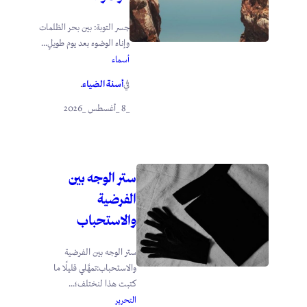
جسر التوبة: بين بحر الظلمات
وإناء الوضوء بعد يوم طويلٍ...
أسماء
أسنة الضياء
في
.
_8 _أغسطس _2026
ستر الوجه بين
الفرضية
والاستحباب
ستر الوجه بين الفرضية
والاستحباب:تمهَّلي قليلًا ما
كتبت هذا لنختلف؛...
التحرير