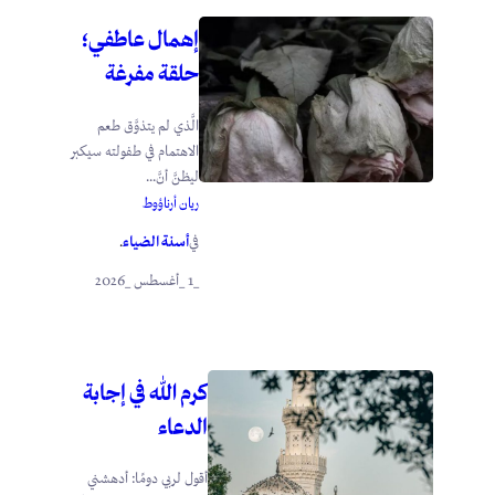
إهمال عاطفي؛
حلقة مفرغة
الَّذي لم يتذوَّق طعم
الاهتمام في طفولته سيكبر
ليظنَّ أنَّ...
ريان أرناؤوط
أسنة الضياء
في
.
_1 _أغسطس _2026
كرم الله في إجابة
الدعاء
أقول لربي دومًا: أدهشني