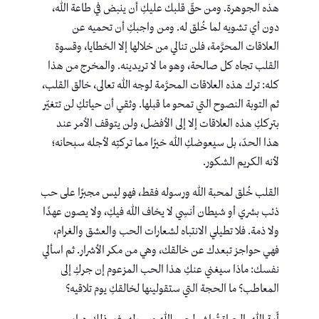
هذه الجوهرة. ومن حقّ قلبك عليكِ أن ينبض في طاعة الله،
دون أي تشويه لما خُلق له. ومن واجبكِ أن تحميه عن
العلاقات المحرَّمة، فلن تنالي من خلالها إلا الخطايا، وقسوة
القلب تجاه كل صالحة، وهو ما لا تريدينه. والمخرج من هذا
كله: ترك هذه العلاقات المحرَّمة لوجه الله تعالى، خالق القلب،
ثم التوبة النصوح التي تمحو ما قبلها. وثقي أن حياتكِ لن تتغيّر
بترككِ هذه العلاقات إلا إلى الأفضل، ولن يتوقف الأمر عند
هذا الحدّ، بل سيعوضكِ الله خيرًا مما تركتِه لأجله سبحانه؛
لأنه الكريم الشكور.
القلب خُلق لمحبة الله ورسوله فقط، فهو ليس مجبرًا على حب
ذئب بشري أو شيطان أنسِي لا يخاف الله فيكِ، ولا يصون عهدًا
ولا ذمة. فلا تطيلي الانتباه لشعارات الحب والعشق والغرام،
فهي حواجز تبعدك عن خالقك، وهي من مكر الأشرار. ثم اسألي
نفسك: ماذا سيغني عنكِ هذا الحب المزعوم إن جركِ إلى
المعاطب؟ ما الحجة التي ستقولينها لخالقكِ يوم تلاقيه؟