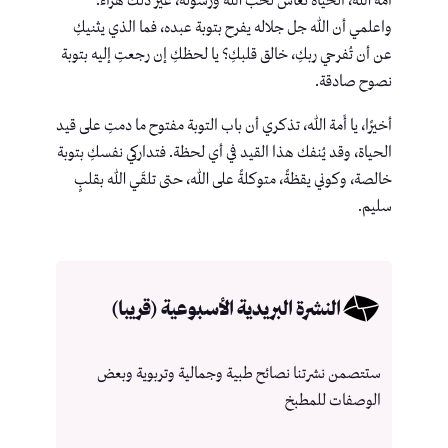
أَمة الله، الحياة تُعاش لحب الله ورسوله، غير ذلك هراء.
واعلمي أن الله جل جلاله يفرح بتوبة عبده، فما الذي يثنيكِ
عن أن تُفرحي ربكِ، خالق قلبكِ؟ يا لحظكِ إن رجعتِ إليه بتوبة
نصوح صادقة.
أخيرًا، يا أَمة الله، تذكري أن باب التوبة مفتوح ما دمتِ على قيد
الحياة، وقد يُنفك هذا القيد في أي لحظة. فتداركي نفسكِ بتوبة
خالصة، وكوني يقظةً، متوكلةً على الله، حتى تلقَي الله بقلبٍ
سليم.
النشرة البريدية الأسبوعية (قريبا)
ستتصمن نشرتنا نصائح طبية وجمالية وتربوية وبعض
الوصفات للمطبخ