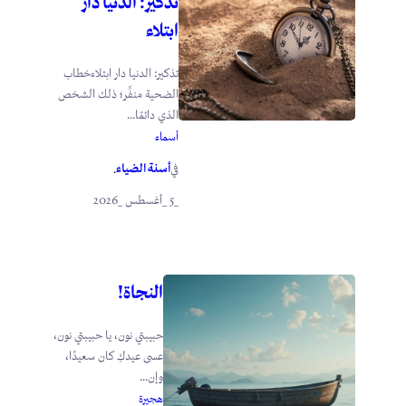
تذكير: الدنيا دار
ابتلاء
تذكير: الدنيا دار ابتلاءخطاب
الضحية منفِّر؛ ذلك الشخص
الذي دائمًا...
أسماء
أسنة الضياء
في
.
_5 _أغسطس _2026
النجاة!
حبيبتي نون، يا حبيبتي نون،
عسى عيدكِ كان سعيدًا،
وإن...
هجيرة