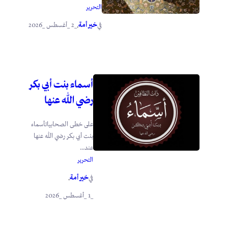
التحرير
خير أمة
_2 _أغسطس _2026
في
.
أسماء بنت أبي بكر
رضي الله عنها
على خطى الصحابياتأسماء
بنت أبي بكر رضي الله عنها
عند...
التحرير
خير أمة
في
.
_1 _أغسطس _2026