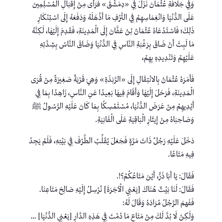
وَفِي خِلَافَةِ عُثْمَانَ نَزَلَ فِي «دِمَشْقَ» فَرَأَى مِنْ إِقْبَالِ الْمُسْلِمِينَ
عَلَى الدُّنْيَا وَانْغِمَاسِهِمْ فِي التَّرْفِ مَا أَذْهَلَهُ وَدَفَعَهُ إِلَى اسْتِنْكَارِ
ذَلِكَ؛ فَاسْتَدْعَاهُ عُثْمَانُ بْنُ عَفَّانَ إِلَى الْمَدِينَةِ، فَقَدِمَ إِلَيْهَا، لَكِنَّهُ
مَا لَبِثَ أَنْ ضَاقَ بِرَغْبَةِ النَّاسِ فِي الدُّنْيَا وَضَاقَ النَّاسُ بِشِدَّتِهِ
عَلَيْهِمْ وَتَنْدِيدِهِ بِهِمْ،
فَأَمَرَهُ عُثْمَانُ بِالانْتِقَالِ إِلَى «الرَّبَذَةِ» وَهِيَ قَرْيَةٌ صَغِيرَةٌ مِنْ قُرَى
الْمَدِينَةِ، فَرَحَلَ إِلَيْهَا وَأَقَامَ فِيهَا بَعِيدًا عَنِ النَّاسِ، زَاهِدًا بِمَا فِي
أَيْدِيهِمْ مِنْ عَرَضَ الدُّنْيَا، مُسْتَمْسِكًا بِمَا كَانَ عَلَيْهِ الرَّسُولُ ﷺ
وَصَاحِبَاهُ مِنْ إِيثَارِ الْبَاقِيَةِ عَلَى الْفَانِيَةِ.
دَخَلَ عَلَيْهِ رَجُلٌ ذَاتَ مَرَّةٍ فَجَعَلَ يُقَلِّبُ الطَّرْفَ فِي بَيْتِهِ، فَلَمْ يَجِدْ
فِيهِ مَتَاعًا.
فَقَالَ: يَا أَبَا ذَرٍّ، أَيْنَ مَتَاعُكُمْ؟!.
فَقَالَ: لَنَا بَيْتٌ هُنَاكَ [يَعْنِي الْآخِرَةَ] نُرْسِلُ إِلَيْهِ صَالِحَ مَتَاعِنَا.
فَفَهمَ الرَّجُلُ مُرَادَهُ وَقَالَ لَهُ:
وَلَكِنْ لَا بُدَّ لَكَ مِنْ مَتَاعٍ مَا دُمْتَ فِي هَذِهِ الدَّارِ [يَعْنِي الدُّنْيَا] …