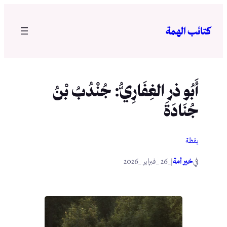
تخطى
إلى
كتائب الهمة
المحتوى
أَبُو ذر الغِفَارِيُّ: جُنْدُبُ بْنُ
جُنَادَةَ
يقظة
في
|
خير أمة
_26 _فبراير _2026