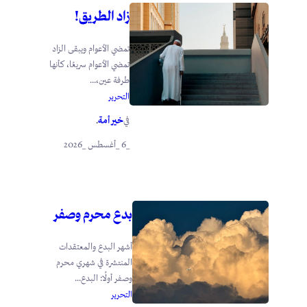
زاد الطريق!
تمضي الأعوام ويبقى الزاد
تمضي الأعوام سريعًا، كأنها
طرفة عين،...
التحرير
خير أمة
في
.
_6 _أغسطس _2026
بدع محرم وصفر
أشهر البدع والمعتقدات
المنتشرة في شهري محرم
وصفر أولًا: البدع...
التحرير