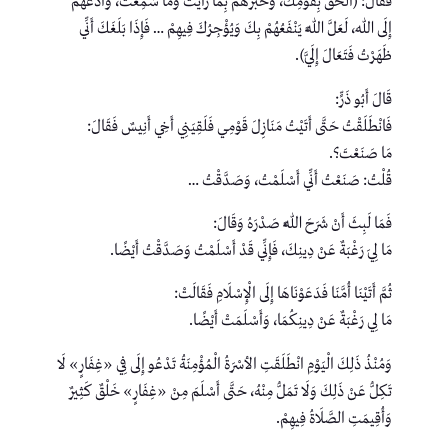
فَقَالَ: (الْحَقْ بِقَوْمِكَ، وَخَبِّرْهُمْ بِمَا رَأَيْتَ وَمَا سَمِعْتَ، وَادْعُهُمْ
إِلَى اللهِ، لَعَلَّ اللَّهَ يَنْفَعُهُمْ بِكَ وَيُؤْجِرُكَ فِيهِمْ … فَإِذَا بَلَغَكَ أَنِّي
ظَهَرْتُ فَتَعَالَ إِلَيَّ).
قَالَ أَبُو ذَرٍّ:
فَانْطَلَقْتُ حَتَّى أَتَيْتُ مَنَازِلَ قَوْمِي فَلَقِيَنِي أَخِي أَنِيسٌ فَقَالَ:
مَا صَنَعْتَ؟.
قُلْتُ: صَنَعْتُ أَنِّي أَسْلَمْتُ، وَصَدَّقْتُ …
فَمَا لَبِثَ أَنْ شَرَحَ اللَّهُ صَدْرَهُ وَقَالَ:
مَا لِيَ رَغْبَةٌ عَنْ دِينِكَ، فَإِنِّي قَدْ أَسْلَمْتُ وَصَدَّقْتُ أَيْضًا.
ثُمَّ أَتَيْنَا أُمَّنَا فَدَعَوْنَاهَا إِلَى الْإِسْلَامِ فَقَالَتْ:
مَا لِي رَغْبَةٌ عَنْ دِينِكُمَا، وَأَسْلَمَتْ أَيْضًا.
وَمُنْذُ ذَلِكَ الْيَوْمِ انْطَلَقَتِ الأسْرَةُ الْمُؤْمِنَةُ تَدْعُو إِلَى فِي «غِفَارٍ» لَا
تَكِلُّ عَنْ ذَلِكَ وَلَا تَمَلُّ مِنْهُ، حَتَّى أَسْلَمَ مِنْ «غِفَارٍ» خَلْقٌ كَثِيرٌ
وَأُقِيمَتِ الصَّلَاةُ فِيهِمْ.