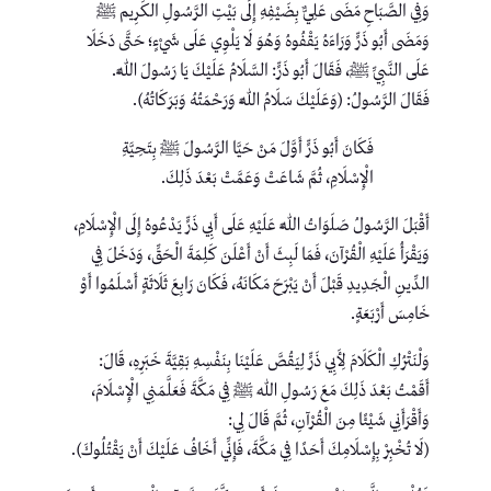
وَفِي الصَّبَاحِ مَضَى عَلِيٌّ بِضَيْفِهِ إِلَى بَيْتِ الرَّسُولِ الكَرِيم ﷺ
وَمَضَى أَبُو ذَرٍّ وَرَاءَهُ يَقْفُوهُ وَهُوَ لَا يَلْوِي عَلَى شَيْءٍ؛ حَتَّى دَخَلَا
عَلَى النَّبِيِّ ﷺ، فَقَالَ أَبُو ذَرٍّ: السَّلَامُ عَلَيْكَ يَا رَسُولَ اللَّهِ.
فَقَالَ الرَّسُولُ: (وَعَلَيْكَ سَلَامُ اللَّهِ وَرَحْمَتُهُ وَبَرَكَاتُهُ).
فَكَانَ أَبُو ذَرٍّ أَوَّلَ مَنْ حَيَّا الرَّسُولَ ﷺ بِتَحِيَّةِ
الْإِسْلَامِ، ثُمَّ شَاعَتْ وَعَمَّتْ بَعْدَ ذَلِكَ.
أَقْبَلَ الرَّسُولُ صَلَوَاتُ اللَّهِ عَلَيْهِ عَلَى أَبِي ذَرٍّ يَدْعُوهُ إِلَى الْإِسْلَامِ،
وَيَقْرَأُ عَلَيْهِ الْقُرْآنَ، فَمَا لَبِثَ أَنْ أَعْلَنَ كَلِمَةَ الْحَقِّ، وَدَخَلَ فِي
الدِّينِ الْجَدِيدِ قَبْلَ أَنْ يَبْرَحَ مَكَانَهُ، فَكَانَ رَابِعَ ثَلَاثَةٍ أَسْلَمُوا أَوْ
خَامِسَ أَرْبَعَةٍ.
وَلْنَتْرُكِ الْكَلَامَ لِأَبِي ذَرٍّ لِيَقُصَّ عَلَيْنَا بِنَفْسِهِ بَقِيَّةَ خَبَرِهِ، قَالَ:
أَقَمْتُ بَعْدَ ذَلِكَ مَعَ رَسُولِ اللهِ ﷺ فِي مَكَّةَ فَعَلَّمَنِي الْإِسْلَامَ،
وَأَقْرَأَنِي شَيْئًا مِنَ الْقُرْآنِ، ثُمَّ قَالَ لِي:
(لَا تُخْبِرْ بِإِسْلَامِكَ أَحَدًا فِي مَكَّةَ، فَإِنِّي أَخَافُ عَلَيْكَ أَنْ يَقْتُلُوكَ).