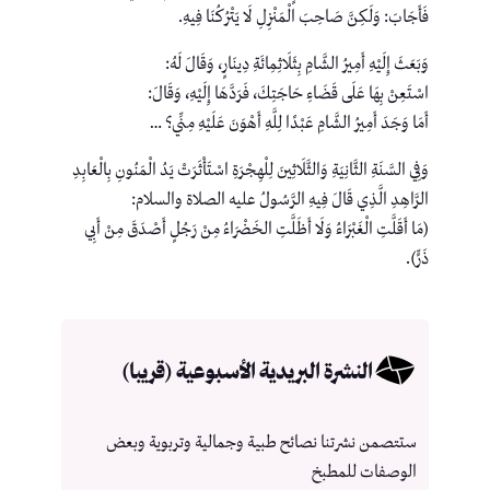
فَأَجَابَ: وَلَكِنَّ صَاحِبَ الْمَنْزِلِ لَا يَتْرُكُنَا فِيهِ.
وَبَعَثَ إِلَيْهِ أَمِيرُ الشَّامِ بِثَلَاثِمِائَةِ دِينَارٍ، وَقَالَ لَهُ:
اسْتَعِنْ بِهَا عَلَى قَضَاءِ حَاجَتِكَ، فَرَدَّهَا إِلَيْهِ، وَقَالَ:
أَمَا وَجَدَ أَمِيرُ الشَّامِ عَبْدًا لِلَّهِ أَهْوَنَ عَلَيْهِ مِنِّي؟ …
وَفِي السَّنَةِ الثَّانِيَةِ وَالثَّلَاثِينَ لِلْهِجْرَةِ اسْتَأْثَرَتْ يَدُ الْمَنُونِ بِالْعَابِدِ
الرَّاهِدِ الَّذِي قَالَ فِيهِ الرَّسُولُ عليه الصلاة والسلام:
(مَا أَقَلَّتِ الْغَبْرَاءُ وَلَا أَظَلَّتِ الخَضْرَاءُ مِنْ رَجُلٍ أَصْدَقَ مِنْ أَبِي
ذَرٍّ).
النشرة البريدية الأسبوعية (قريبا)
ستتصمن نشرتنا نصائح طبية وجمالية وتربوية وبعض
الوصفات للمطبخ