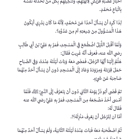
أَخْبَارُ غَضْبَةِ قُرَيْشٍ لِآلِهَتِهِمْ، وَتَنْكِيلِهِمْ بِكُلِّ مَنْ تُحَدِّثُهُ نَفْسُهُ
بِاتِّبَاعِ مُحَمَّدٍ.
لِذَا كَرِهَ أَنْ يَسْأَلَ أَحَدًا عَنْ مُحَمَّدٍ، لِأَنَّهُ مَا كَانَ يَدْرِي أَيَكُونُ
هَذَا الْمَسْؤُولُ مِنْ شِيعَتِهِ أم مِنْ عَدُوِّهِ؟.
وَلَمَّا أَقْبَلَ اللَّيْلُ اضْطَجَعَ فِي الْمَسْجِدِ، فَمَرَّ بِهِ عَلِيُّ بْنُ أَبِي طَالِبٍ
رضي الله عنه، فَعَرَفَ أَنَّهُ غَرِيبٌ فَقَالَ:
هَلُمَّ إِلَيْنَا أَيُّهَا الرَّجُلُ، فَمَضَى مَعَهُ وَبَاتَ لَيْلَتَهُ عِنْدَهُ، وَفِي الصَّبَاحِ
حَمَلَ قِرْبَتَهُ وَمِرْوَدَهُ وَعَادَ إِلَى الْمَسْجِدِ دُونَ أَنْ يَسْأَلَ أَحَدٌ مِنْهُمَا
صَاحِبَهُ عَنْ شَيْءٍ.
ثمَّ قَضَى أَبُو ذَرٍّ يَوْمَهُ الثَّانِي دُونَ أَنْ يَتَعَرَّفَ إِلَى النَّبِيِّ ﷺ، فَلَمَّا
أَمْسَى أَخَذَ مَضْجَعَهُ مِنَ الْمَسْجِدِ، فَمَرَّ بِهِ عَلِيٌّ رضي الله عنه
فَقَالَ لَهُ:
أَمَّا آنَ لِلرَّجُل أَنْ يَعْرِفَ مَنْزِلَهُ؟!.
ثُمَّ اصْطَحَبَهُ مَعَهُ فَبَاتَ عِنْدَهُ لَيْلَتَهُ الثَّانِيَةَ، وَلَمْ يَسْأَلْ أَحَدٌ مِنْهُمَا
صَاحِبَهُ عَنْ شَيْءٍ.