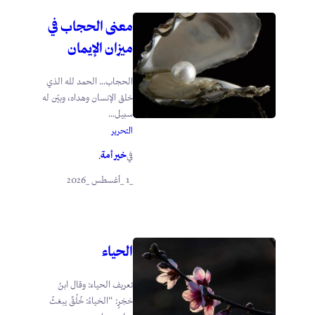
معنى الحجاب في
ميزان الإيمان
الحجاب… الحمد لله الذي
خلق الإنسان وهداه، وبيّن له
سبيل...
التحرير
خير أمة
في
.
_1 _أغسطس _2026
الحياء
تعريف الحياء: وقال ابنُ
حَجَرٍ: “الحَياءُ: خُلُقٌ يبعَثُ