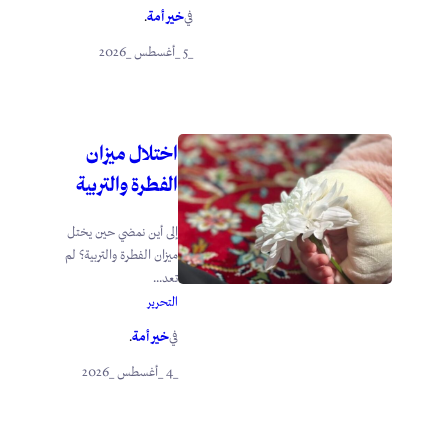
خير أمة
في
.
_5 _أغسطس _2026
اختلال ميزان
الفطرة والتربية
إلى أين نمضي حين يختل
ميزان الفطرة والتربية؟ لم
تعد...
التحرير
خير أمة
في
.
_4 _أغسطس _2026