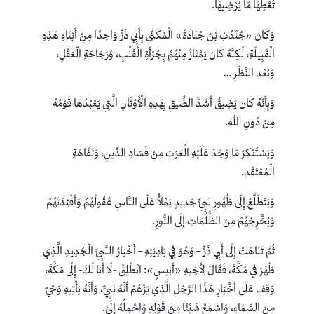
تُعْطِهَا مَا يُرْضِيهَا.
وَكَانَ «جُنْدُبُ بْنُ جُنَادَةَ» الْمُكَنَّى بِأَبِي ذَرٍّ وَاحِدًا مِنْ أَبْنَاءِ هَذِهِ
الْقَبِيلَةِ، لَكِنَّهُ كَانَ يَمْتَازُ مِنْهُمْ بِجُرْأَةِ الْقَلْبِ، وَرَجَاحَةِ الْعَقْلِ،
وَبُعْدِ النَّظَرِ …
وَبِأَنَّهُ كَانَ يَضِيقُ أَشَدَّ الضِّيقِ بِهَذِهِ الْأَوْثَانِ الَّتِي يَعْبُدُهَا قَوْمُهُ
مِنْ دُونِ الله.
وَيَسْتَنْكِرُ مَا وَجَدَ عَلَيْهِ الْعَرَبَ مِنْ فَسَادِ الدِّينِ، وَتَفَاهَةِ
الْمُعْتَقَدِ.
وَيَتَطَلَّعُ إِلَى ظُهُورِ نَبِيٍّ جَدِيدٍ يَمْلأُ عَلَى النَّاسِ عُقُولَهُمْ وَأَفْئِدَتَهُمْ
وَيُخْرِجُهُمْ مِنَ الظُّلُمَاتِ إِلَى النُّورِ.
ثُمَّ تَنَاهَتْ إِلَى أَبِي ذَرٍّ – وَهُوَ فِي بَادِيَتِهِ – أَخْبَارُ النَّبِيِّ الْجَدِيدِ الَّذِي
ظَهَرَ في مَكَّةَ، فَقَالَ لِأَخِيهِ «أَنِيسٍ»: انْطَلِقْ -لَا أَبَا لَكَ- إِلَى مَكَّةَ،
وَقِف عَلَى أَخْبَارِ هَذَا الرَّجُلِ الَّذِي يَزْعُمُ أَنَّهُ نَبِيٌّ، وَأَنَّهُ يَأْتِيهِ وَحْيٌ
مِنَ السَّمَاءِ، وَاسْمَعْ شَيْئًا مِنْ قَوْلِهِ وَاحْمِلْهُ إِلَيَّ.