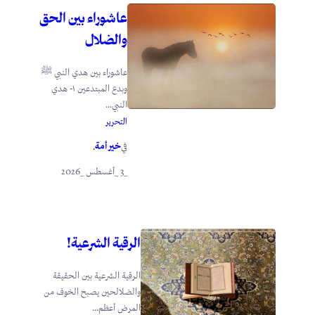
عاشوراء بين الحق
والضلال
عاشوراء بين هدي النبي ﷺ
وبدع المبتدعين ١- هدي
النبي...
التحرير
خير أمة
في
.
_3 _أغسطس _2026
الرقية الشرعية!
الرقية الشرعية بين الحقيقة
والضلالحين يصبح الخوف من
المرض أعظم...