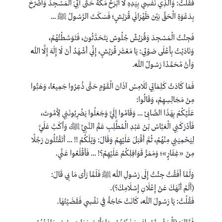
فَقُلْتُ: وَالَّذِي نَفْسِي بِيَدِهِ لَا أَبْرَحُ مَكَّةَ حَتَّى آتِيَ الْمَسْجِدَ وَأَصْرُخَ
بِدَعْوَةِ الْحَقِّ بَيْنَ ظَهْرَانَي قُرَيْشٍ؛ فَسَكَتَ الرَّسُولُ ﷺ …
فَجِئْتُ الْمَسْجِدَ وَقُرَيْشٌ جُلُوسٌ يَتَحَدَّثُونَ، فَتَوَسَّطْتُهُمْ،
وَنَادَيْتُ بِأَعْلَى صَوْتِي: يَا مَعْشَرَ قُرَيْشٍ، إِنِّي أَشْهَدُ أَنْ لَا إِلَهَ إِلَّا اللَّهُ
وَأَنَّ مُحَمَّدًا رَسُولُ اللَّهِ.
فَمَا كَادَتْ كَلِمَاتِي تُلَامِسُ آذَانَ الْقَوْمِ حَتَّى ذُعِرُوا جَمِيعًا، وَهَبُّوا
مِنْ مَجَالِسِهِمْ، وَقَالُوا:
عَلَيْكُمْ بِهَذَا الصَّابِئ … وَقَامُوا إِلَيَّ وَجَعَلُوا يَضْرِبُونَنِي لِأَمُوتَ،
فَأَدْرَكَنِي الْعَبَّاسُ بْنُ عَبْدِ الْمُطَّلِبِ عَمُّ النَّبِيِّ ﷺ، وَأَكَبَّ عَلَيَّ
لِيَحْمِيَنِي مِنْهُمْ، ثُمَّ أَقْبَلَ عَلَيْهِمْ وَقَالَ: وَيْلَكُمْ !! … أَتَقْتُلُونَ رَجُلًا
مِنْ «غِفَارٍ»؛ وَمَمَرُّ قَوَافِلِكُمْ عَلَيْهِمْ؟! … فَأَقْلَعُوا عَنِّي.
وَلَمَّا أَفَقْتُ جِئْتُ إِلَى رَسُولِ اللَّهِ ﷺ فَلَمَّا رَأَى مَا بِي قَالَ:
(أَلَمْ أَنْهَكَ عَنْ إِعْلَانِ إِسْلَامِكَ؟).
فَقُلْتُ: يَا رَسُولَ اللَّهِ، كَانَتْ حَاجَةً فِي نَفْسِي فَقَضَيْتُهَا.