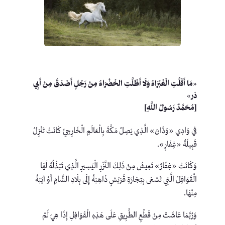
«مَا أَقَلَّتِ الْغَبْرَاءُ وَلَا أَظَلَّتِ الخَضْرَاءُ مِنْ رَجُلٍ أَصْدَقُ مِنْ أَبِي
ذر»
[مُحَمَّدٌ رَسُولُ اللَّهِ]
في وَادِي «وَدَّانَ» الَّذِي يَصِلُ مَكَّةَ بِالْعَالَمِ الْخَارِجِيِّ كَانَتْ تَنْزِلُ
قَبِيلَةُ «غِفَارٍ».
وَكَانَتْ «غِفَارٌ» تَعِيشُ مِنْ ذَلِكَ النَّزْرِ الْيَسِيرِ الَّذِي تَبْذُلُهُ لَهَا
الْقَوَافِلُ الَّتِي تَسْعَى بِتِجَارَةِ قُرَيْشٍ ذَاهِبَةً إِلَى بِلَادِ الشَّامِ أَوْ آيَبَةً
مِنْهَا.
وَرُبَّمَا عَاشَتْ مِنْ قَطْعِ الطَّرِيقِ عَلَى هَذِهِ الْقَوَافِلِ إِذَا هِيَ لَمْ