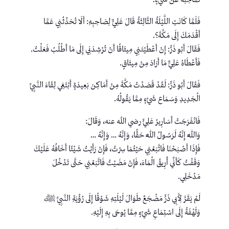
فَلَمَّا كَانَتِ اللَّيْلَةُ الثَّالِثَةُ قَالَ عَلِيٌّ لِصَاحِبِهِ: أَلَا تُحَدِّثُنِي عَمَّا
أَقْدَمَكَ إِلَى مَكَّةَ؟.
فَقَالَ أَبُو ذَرٍّ: إِنْ أَعْطَيْتَنِي مِيثَاقًا أَنْ تُرْشِدَنِي إِلَى مَا أَطْلُبُ فَعَلْتُ.
فَأَعْطَاهُ عَلِيٌّ مَا أَرَادَ مِنْ مِيثَاقٍ.
فَقَالَ أَبُو ذَرٍّ: لَقَدْ قَصَدْتُ مَكَّةَ مِنْ أَمَاكِنَ بَعِيدَةٍ أَبْتَغِي لِقَاءَ النَّبِيِّ
الْجَدِيدِ وَسَمَاع شَيْءٍ مِمَّا يَقُولُهُ.
فَانْفَرَجَتْ أَسَارِيرُ عَلِيٍّ رضي الله عنه، وَقَالَ:
وَاللَّهِ إِنَّهُ لَرَسُولُ اللَّهِ حَقًّا، وَإِنَّهُ … وَإِنَّهُ …
فَإِذَا أَصْبَحْنَا فَاتَّبَعْنِي حَيْثُمَا سِرْتُ، فَإِنْ رَأَيْتُ شَيْئًا أَخَافُهُ عَلَيْكَ
وَقَفْتُ كَأَنِّي أُرِيقُ الْمَاءَ، فَإِنْ مَضَيْتُ فَاتَّبَعْنِي حَتَّى تَدْخُلَ
مَدْخَلِي.
لَمْ يَقَرَّ لِأَبِي ذَرٍّ مَضْجَعٌ طَوَالَ لَيْلَتِهِ شَوْقًا إِلَى رُؤْيَةِ النَّبِيِّ ﷺ،
وَلَهْفَةً إِلَى اسْتِمَاعِ شَيْءٍ مِمَّا يُوحَى بِهِ إِلَيْهِ.