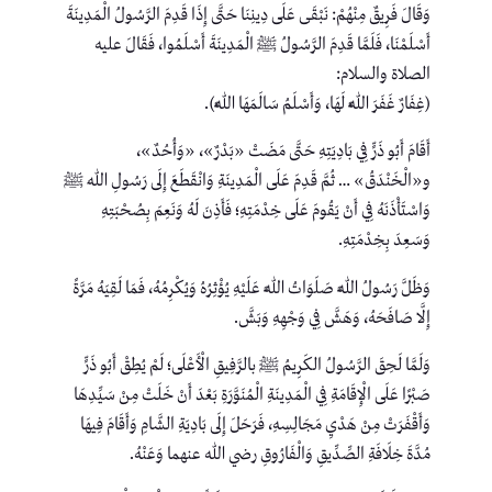
وَقَالَ فَرِيقٌ مِنْهُمْ: نَبْقَى عَلَى دِينِنَا حَتَّى إِذَا قَدِمَ الرَّسُولُ الْمَدِينَةَ
أَسْلَمْنَا، فَلَمَّا قَدِمَ الرَّسُولُ ﷺ الْمَدِينَةَ أَسْلَمُوا، فَقَالَ عليه
الصلاة والسلام:
(غِفَارٌ غَفَرَ اللَّهُ لَهَا، وَأَسْلَمُ سَالَمَهَا اللَّهُ).
أَقَامَ أَبُو ذَرٍّ فِي بَادِيَتِهِ حَتَّى مَضَتْ «بَدْرٌ»، «وَأُحُدٌ»،
و«الْخَنْدَقُ» … ثُمَّ قَدِمَ عَلَى الْمَدِينَةِ وَانْقَطَعَ إِلَى رَسُولِ اللهِ ﷺ
وَاسْتَأْذَنَهُ فِي أَنْ يَقُومَ عَلَى خِدْمَتِهِ؛ فَأَذِنَ لَهُ وَنَعِمَ بِصُحْبَتِهِ
وَسَعِدَ بِخِدْمَتِهِ.
وَظَلَّ رَسُولُ اللَّهِ صَلَوَاتُ اللَّهِ عَلَيْهِ يُؤْثِرُهُ وَيُكْرِمُهُ، فَمَا لَقِيَهُ مَرَّةً
إِلَّا صَافَحَهُ، وَهَشَّ فِي وَجْهِهِ وَبَشَّ.
وَلَمَّا لَحِقَ الرَّسُولُ الكَرِيمُ ﷺ بالرَّفِيقِ الْأَعْلَى؛ لَمْ يُطِقْ أَبُو ذَرٍّ
صَبْرًا عَلَى الْإِقَامَةِ فِي الْمَدِينَةِ الْمُنَوَّرَةِ بَعْدَ أَنْ خَلَتْ مِنْ سَيِّدِهَا
وَأَقْفَرَتْ مِنْ هَدْيِ مَجَالِسِهِ، فَرَحَلَ إِلَى بَادِيَةِ الشَّامِ وَأَقَامَ فِيهَا
مُدَّةَ خِلَافَةِ الصِّدِّيقِ وَالْفَارُوقِ رضي الله عنهما وَعَنْهُ.