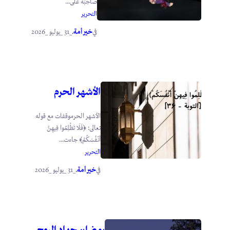
صاحِبَه على...
التحرير
خير أمة
_31 _يوليو _2026
في
.
الأشهر الحرم
الأشهر الحرموقفات مع قوله
تعالى: ﴿فَلَا تَظْلِمُوا فِيهِنَّ
أَنْفُسَكُمْ﴾ جاءت...
التحرير
خير أمة
_31 _يوليو _2026
في
.
رمضان جهاد الروح