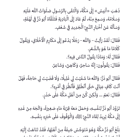
ذَهَبَ «أَنِيسٌ» إِلَى مَكَّةَ، وَالْتَقَى بِالرَّسُولِ صَلَوَاتُ اللَّهِ عَلَيْهِ
وَسَلَامُهُ، وَسَمِعَ مِنْهُ، ثُمَّ عَادَ إِلَى الْبَادِيَةِ فَتَلَقَّاهُ أَبُو ذَرٍّ فِي لَهْفَةٍ،
وَسَأَلَهُ عَنْ أَخْبَارِ النَّبِيِّ الْجَدِيدِ فِي شَغَفٍ.
فَقَالَ: لَقَدْ رَأَيْتُ – وَاللَّهِ – رَجُلًا يَدْعُو إِلَى مَكَارِمِ الْأَخْلَاقِ، وَيَقُولُ
كَلَامًا مَا هُوَ بِالشِّعْرِ.
فَقَالَ لَهُ: وَمَاذَا يَقُولُ النَّاسُ فِيهِ؟.
فَقَالَ: يَقُولُونَ: إِنَّهُ سَاحِرٌ، وَكَاهِنٌ، وَشَاعِرٌ.
فَقَالَ أَبُو ذَرٍّ: وَاللَّهِ مَا شَفَيْتَ لِي غَلِيلًا، وَلَا قَضَيْتَ لِي حَاجَةً، فَهَلْ
أَنْتَ كَافٍ عِيَالِي حَتَّى أَنْطَلِقَ فَأَنْظُرَ فِي أَمْرِهِ؟.
فَقَالَ: نَعَمْ … وَلَكِنْ كُنْ مِنْ أَهْلِ مَكَّةَ عَلَى حَذَرٍ.
تَزَوَّدَ أَبُو ذَرٍّ لِنَفْسِهِ، وَحَمَلَ مَعَهُ قِرْبَةَ مَاءٍ صَغِيرَةً، وَاتَّجَهَ مِنْ غَدِهِ
إِلَى مَكَّةَ يُرِيدُ لِقَاءَ النَّبِيِّ ﷺ، وَالْوُقُوفَ عَلَى خَبَرِهِ بِنَفْسِهِ.
بَلَغَ أَبُو ذَرٍّ مَكَّةَ وَهُوَ مُتَوَجِّسٌ خِيفَةً مِنْ أَهْلِهَا، فَقَدْ تَنَاهَتْ إِلَيْهِ