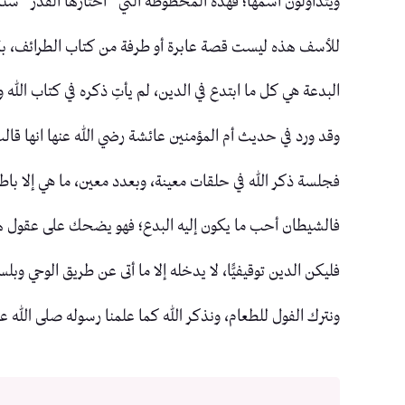
ويتداولون اسمها؛ فهذه المحظوظة التي “اختارها القدر” ستك
للأسف هذه ليست قصة عابرة أو طرفة من كتاب الطرائف، بل ه
البدعة هي كل ما ابتدع في الدين، لم يأتِ ذكره في كتاب الله 
وقد ورد في حديث أم المؤمنين عائشة رضي الله عنها انها قال
فجلسة ذكر الله في حلقات معينة، وبعدد معين، ما هي إلا باط
فالشيطان أحب ما يكون إليه البدع؛ فهو يضحك على عقول هؤل
فليكن الدين توقيفيًّا، لا يدخله إلا ما أتى عن طريق الوحي و
ونترك الفول للطعام، ونذكر الله كما علمنا رسوله صلى الله ع