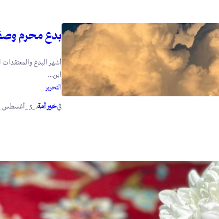
بدع محرم وصف
أشهر البدع والمعتقدات ا
ابن…
التحرير
في
.
خير أمة
_5 _أغسطس _2026