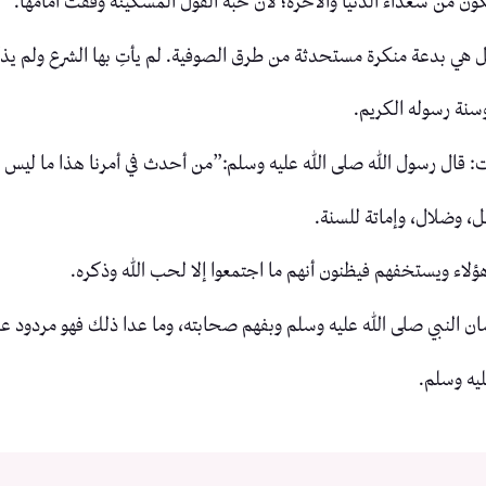
ون من سعداء الدنيا والآخرة؛ لأن حبة الفول المسكينة وقفت أمامها.
ي بدعة منكرة مستحدثة من طرق الصوفية. لم يأتِ بها الشرع ولم يذكر
وسنة رسوله الكريم.
ت: قال رسول الله صلى الله عليه وسلم:”من أحدث في أمرنا هذا ما ليس م
ل، وضلال، وإماتة للسنة.
اء ويستخفهم فيظنون أنهم ما اجتمعوا إلا لحب الله وذكره.
بلسان النبي صلى الله عليه وسلم وبفهم صحابته، وما عدا ذلك فهو مردود 
ليه وسلم.