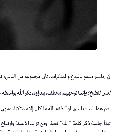
في جلسةٍ مليئةٍ بالبدع والمنكرات، تأتي مجموعة من الناس، نساء
ليس للطبخ؛ وإنما توجههم مختلف، يبدؤون ذكر الله بواسط
نعم هذا النبات الذي لو أنطقه الله ما كان إلا مشتكيًا: دعون
تبدأ جلسة ذكر كلمة “الله” فقط، ومع تزايد الألسنة وارتفاع