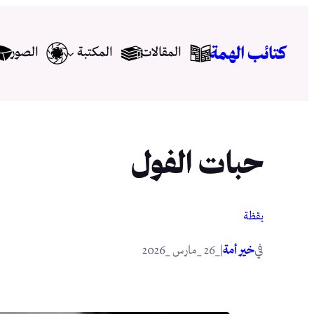
تخطى
إلى
كتائب الهمة
المقالات
المكتبة
الصور
المحتوى
حبات الفول
يقظة
في
|
خير أمة
_26 _مارس _2026