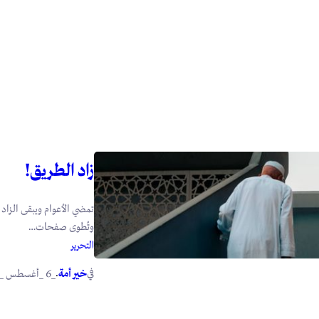
زاد الطريق!
تمضي الأعوام ويبقى الزاد ت
وتُطوى صفحات…
التحرير
في
.
خير أمة
_6 _أغسطس _2026