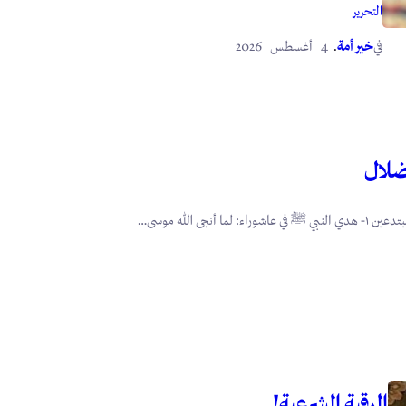
التحرير
في
.
خير أمة
_4 _أغسطس _2026
ضلال
أنجى الله موسى…
الرقية الشرعية!