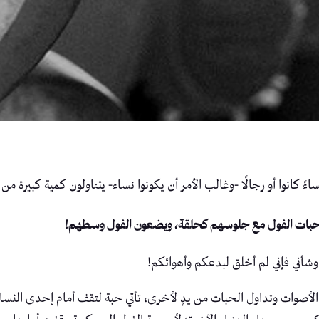
ً كانوا أو رجالًا -وغالب الأمر أن يكونوا نساء- يتناولون كمية كبيرة من 
ة حبات الفول مع جلوسهم كحلقة، ويضعون الفول وسطهم!
ي وشأني فإني لم أخلق لبدعكم وأهوائكم!
 الأصوات وتداول الحبات من يدٍ لأخرى، تأتي حبة لتقف أمام إحدى النساء