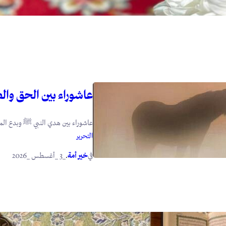
عاشوراء بين الحق وال
عاشوراء بين هدي النبي ﷺ وبدع المبتدعين ١- هدي النبي ﷺ في عاشوراء: لما 
التحرير
في
.
خير أمة
_3 _أغسطس _2026