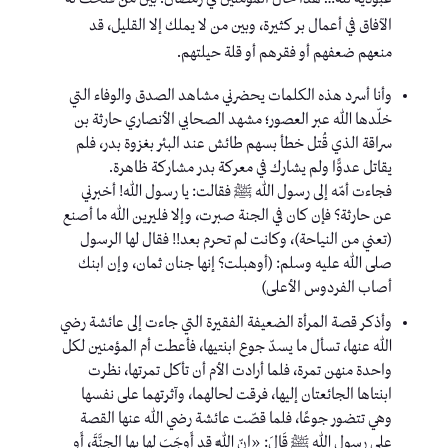
الآفاق في أعمال بر كثيرة، وبين من لا يملك إلا القليل، قد
منعهم ضعفهم أو فقرهم أو قلة حيلتهم.
وأنا أسرد هذه الكلمات يحضرني مشاهد الصدق والوفاء التي
خلّدها الله عبر العصور؛ مشهد الصحابي الأنصاري حارثة بن
سراقة الذي قُتل خطأ بسهم طائش عند البئر بغزوة بدر، فلم
يقاتل عدوًّا ولم يشارك في معركة بدر مشاركة ظاهرة.
فجاءت أمّه إلى رسول الله ﷺ فقالت: يا رسول الله! أخبرني
عن حارثة؟ فإن كان في الجنة صبرت، وإلا فليرين الله ما أصنع
(تعني من النياحة)، وكانت لم تحرم بعد!! فقال لها الرسول
صلى الله عليه وسلم: (أوهبلت؟ إنها جنان ثمان، وإن ابنك
أصاب الفردوس الأعلى)
وأذكر قصة المرأة الضعيفة الفقيرة التي جاءت إلى عائشة رضي
الله عنها، تسأل ما يسدّ جوع ابنتيها، فأعطت أم المؤمنين لكل
واحدة منهن تمرة، فلما أرادت الأم أن تأكل تمرتها، نظرت
ابنتاها الجائعتان إليها، فرقت لحالهما، وآثرتهما على نفسها
وهي تتضور جوعًا، فلما قصّت عائشة رضي الله عنها القصة
على رسول الله ﷺ قَالَ: «إنّ اللَّه قد أَوجَبَ لها بِها الجنَّةَ، أَو