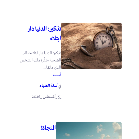
تذكير: الدنيا دار
ابتلاء
تذكير: الدنيا دار ابتلاءخطاب
الضحية منفِّر؛ ذلك الشخص
الذي دائمًا...
أسماء
أسنة الضياء
في
.
_5 _أغسطس _2026
النجاة!