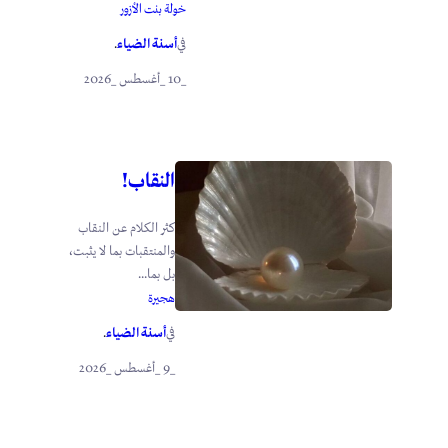
خولة بنت الأزور
أسنة الضياء
في
.
_10 _أغسطس _2026
النقاب!
كثر الكلام عن النقاب
والمنتقبات بما لا يثبت،
بل بما...
هجيرة
أسنة الضياء
في
.
_9 _أغسطس _2026