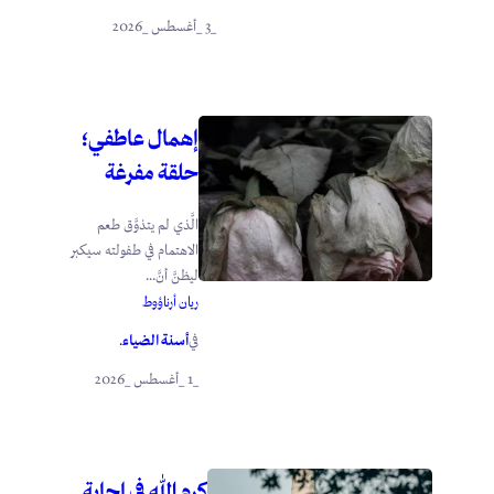
_3 _أغسطس _2026
إهمال عاطفي؛
حلقة مفرغة
الَّذي لم يتذوَّق طعم
الاهتمام في طفولته سيكبر
ليظنَّ أنَّ...
ريان أرناؤوط
أسنة الضياء
في
.
_1 _أغسطس _2026
كرم الله في إجابة