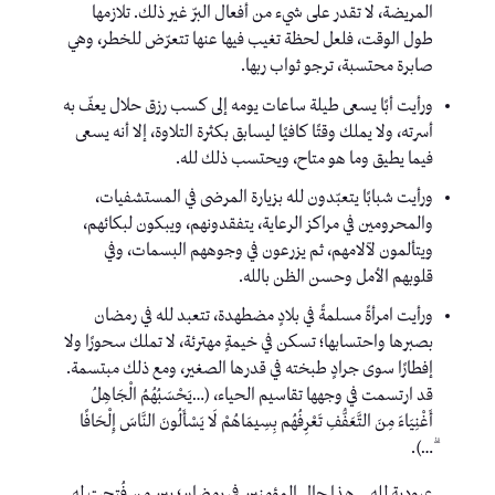
المريضة، لا تقدر على شيء من أفعال البرّ غير ذلك. تلازمها
طول الوقت، فلعل لحظة تغيب فيها عنها تتعرّض للخطر، وهي
صابرة محتسبة، ترجو ثواب ربها.
ورأيت أبًا يسعى طيلة ساعات يومه إلى كسب رزق حلال يعفّ به
أسرته، ولا يملك وقتًا كافيًا ليسابق بكثرة التلاوة، إلا أنه يسعى
فيما يطيق وما هو متاح، ويحتسب ذلك لله.
ورأيت شبابًا يتعبّدون لله بزيارة المرضى في المستشفيات،
والمحرومين في مراكز الرعاية، يتفقدونهم، ويبكون لبكائهم،
ويتألمون لآلامهم، ثم يزرعون في وجوههم البسمات، وفي
قلوبهم الأمل وحسن الظن بالله.
ورأيت امرأةً مسلمةً في بلادٍ مضطهدة، تتعبد لله في رمضان
بصبرها واحتسابها؛ تسكن في خيمةٍ مهترئة، لا تملك سحورًا ولا
إفطارًا سوى جرادٍ طبخته في قدرها الصغير، ومع ذلك مبتسمة.
قد ارتسمت في وجهها تقاسيم الحياء، (…يَحْسَبُهُمُ الْجَاهِلُ
أَغْنِيَاءَ مِنَ التَّعَفُّفِ تَعْرِفُهُم بِسِيمَاهُمْ لَا يَسْأَلُونَ النَّاسَ إِلْحَافًا
ۗ…).
عبودية لله… هذا حال المؤمنين في رمضان؛ بين من فُتحت له