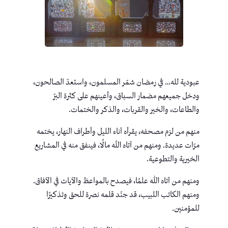
عبودية لله… في رمضان شمّر المسلمون، واستعدّ الصالحون،
ودخل جميعهم مضمار السباق، وأعينهم على كثرة البرّ
والطاعات، والخير والقربات، والذكر والختمات.
منهم من لزم مصحفه، يقرأه آناء الليل وأطراف النهار، يختمه
مرّات عديدة. ومنهم من آتاه الله مالًا، فينفق منه في المشاريع
الخيرية والتطوعية.
ومنهم من آتاه الله علمًا، فيصدح بالمواعظ والآيات في الآفاق.
ومنهم الكاتب اللبيب، قد جنّد قلمه نصرة للحق وتذكيرًا
للمؤمنين.