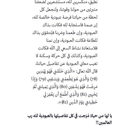
نطيق، منكسرين لله، مستشعرين لضعفنا
متبرئين من حولنا وقوتنا، ولنجعل كل
لحظة من حياتنا فرصة عبودية خالصة لله،
إن صمنا فاستجابة لله فكانت بذاك
العبودية، وإن طعمنا وشربنا فلِنتقوّى بذاك
للطاعة فكانت العبودية، وإن نمنا
فلاستعادة نشاط السعي إلى الله فكانت
العبودية، وكذلك في كل حركة وسكنة لا
تغيب معاني العبودية عن تفاصيل حياتنا،
قال الله تعالى: «الَّذِي خَلَقَنِي فَهُوَ يَهْدِينِ
(78) وَالَّذِي هُوَ يُطْعِمُنِي وَيَسْقِينِ (79) وَإِذَا
مَرِضْتُ فَهُوَ يَشْفِينِ (80) وَالَّذِي يُمِيتُنِي ثُمَّ
يُحْيِينِ (81) وَالَّذِي أَطْمَعُ أَن يَغْفِرَ لِي
خَطِيئَتِي يَوْمَ الدِّينِ (82)».
يا لها من حياة مُزجت في كل تفاصيلها بالعبودية لله رب
العالمين!!