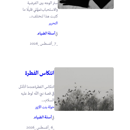
ستر الوجه بين الفرضية
والاستحباب:تمهَّلي قليلًا ما
كتبت هذا لنختلف؛...
التحرير
أسنة الضياء
في
.
_7 _أغسطس _2026
انتكاس الفطرة
انتكاس الفطرةعندما أتأمَّل
في قصة نبيّ الله لوط عليه
السلام،...
خولة بنت الأزور
أسنة الضياء
في
.
_6 _أغسطس _2026