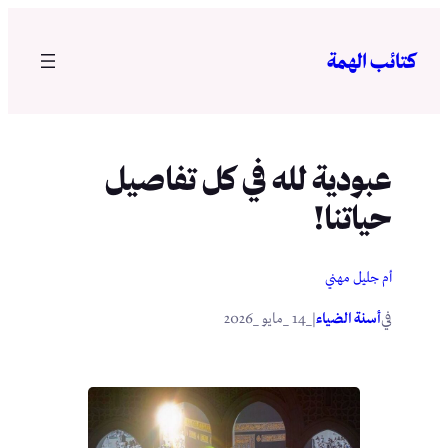
تخطى
إلى
كتائب الهمة
المحتوى
عبودية لله في كل تفاصيل
حياتنا!
أم جليل مهني
في
|
أسنة الضياء
_14 _مايو _2026