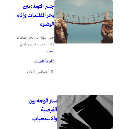
جسر التوبة: بين
بحر الظلمات وإناء
الوضوء
جسر التوبة: بين بحر الظلمات
وإناء الوضوء بعد يوم طويلٍ...
أسماء
أسنة الضياء
في
.
_8 _أغسطس _2026
ستر الوجه بين
الفرضية
والاستحباب