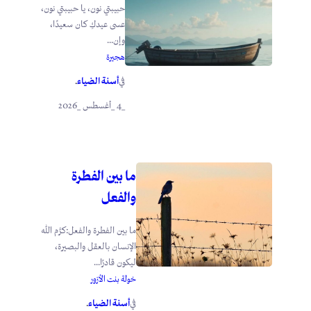
حبيبتي نون، يا حبيبتي نون،
عسى عيدكِ كان سعيدًا،
وإن...
هجيرة
أسنة الضياء
في
.
_4 _أغسطس _2026
ما بين الفطرة
والفعل
ما بين الفطرة والفعل:كرَّم الله
الإنسان بالعقل والبصيرة،
ليكون قادرًا...
خولة بنت الأزور
أسنة الضياء
في
.