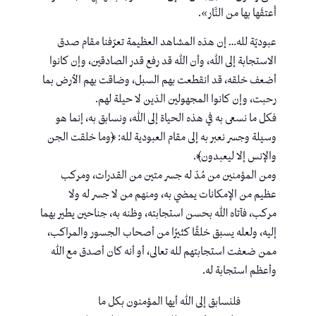
أَعتقَها بها من النَّار».
عبوديّة لله… إن هذه المشاهد العظيمة تعرّفنا مقام صدق
الاستجابة إلى الله، وأن الله قد رفع قدر الصادقين، وإن كانوا
أضعف خلقه، قد انقطعت بهم السبل، وضاقت بهم الأرض بما
رحبت، وإن كانوا المجهولين الذين لا حيلة لهم.
فكل ما نسعى به في هذه الحياة إلى الله، ونسابق به، إنما هو
وسيلة وجسر نعبر به إلى مقام العبودية لله: ﴿وما خلقت الجن
والإنس إلا ليعبدون﴾.
ومن المؤمنين من مُدّ له جسر متين من القدرات، ومركب
عظيم من الإمكانات يمضي به، ومنهم من لا جسر له ولا
مركب، فآتاه الله بحسن استجابته، وظنه به، جناحين يطير بهما
إليه، ولعله يسبق خلقًا كثيرًا من أصحاب الجسور والمراكب،
ممن ضعفت استجابتهم لله تعالى، أو أنه كان أصدق مع الله
وأعظم استجابة له.
فلنسابق إلى الله أيها المؤمنون بكل ما