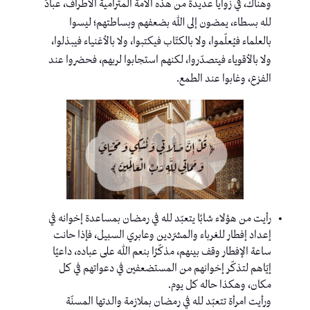
وهناك، في زوايا عديدة من هذه الأمة المترامية الأطراف، عبادٌ
لله بسطاء، يمضون إلى الله بضعفهم وبساطتهم؛ ليسوا
بالعلماء فيُعلّموا، ولا بالكتّاب فيكتبوا، ولا بالأغنياء فيبذلوا،
ولا بالأقوياء فيتصدّروا، لكنهم استجابوا لربهم، فحضروا عند
الفزع، وغابوا عند الطمع.
رأيت من هؤلاء شابًا يتعبّد لله في رمضان بمساعدة إخوانه في
إعداد إفطار للغرباء والمشرّدين وعابري السبيل، فإذا حانت
ساعة الإفطار وقف بينهم، مذكّرًا بنعم الله على عباده، داعيًا
إيّاهم لتذكّر إخوانهم من المستضعفين في دعواتهم في كل
مكان، وهكذا حاله كل يوم.
ورأيت امرأة تتعبّد لله في رمضان بملازمة والدتها المسنّة