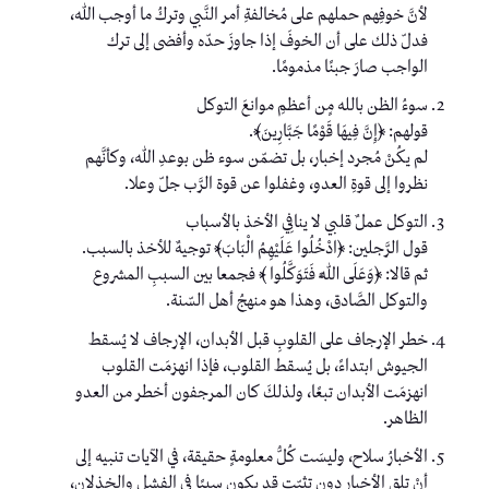
لأنَّ خوفِهم حملهم على مُخالفةِ أمر النَّبي وتركُ ما أوجب الله،
فدلّ ذلك على أن الخوفَ إذا جاوزَ حدّه وأفضى إلى ترك
الواجب صارَ جبنًا مذمومًا.
سوءُ الظن بالله مٍن أعظمِ موانعَ التوكل
قولهم: ﴿إِنَّ فِيهَا قَوْمًا جَبَّارِينَ﴾.
لم يكُنْ مُجرد إخبار، بل تضمّن سوء ظن بوعدِ الله، وكأنَّهم
نظروا إلى قوةِ العدو، وغفلوا عن قوة الرَّب جلّ وعلا.
التوكل عملٌ قلبي لا ينافِي الأخذ بالأسباب
قول الرَّجلين: ﴿ادْخُلُوا عَلَيْهِمُ الْبَابَ﴾ توجيهٌ للأخذ بالسبب.
ثم قالا: ﴿وَعَلَى اللَّهِ فَتَوَكَّلُوا ﴾ فجمعا بين السببِ المشروع
والتوكل الصَّادق، وهذا هو منهجُ أهل السّنة.
خطر الإرجاف على القلوبِ قبل الأبدان، الإرجاف لا يُسقط
الجيوش ابتداءً، بل يُسقط القلوب، فإذا انهزمَت القلوب
انهزمَت الأبدان تبعًا، ولذلكَ كان المرجفون أخطر من العدو
الظاهر.
الأخبارُ سلاح، وليسَت كُلُّ معلومةٍ حقيقة، في الآيات تنبيه إلى
أنْ تلقِ الأخبار دون تثبّت قد يكون سببًا في الفشل والخذلان،