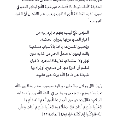
فالإرجاف لا يشترط كذب المعلومة دائماً، بل قد تُستخدم
الحقيقة كأداة تثبيط إذا فُصلت عن مَعية ﷲ; ليظهر العدو في
صورةِ القوة المُطلقة الَّتي لا تُقهر، ويغيب عن الأذهان أنَّ القوةَ
للهِ جميعاً.
المؤمن ذكيٌّ لبيب، يفهم ما يَرِد إليه من
أخبار العدو، فيزنها بميزانِ الحكمة،
ويُحسِنُ تفسيرَها، يأخذ بالأسبابِ مستعينًا
بالله، ليتبينَ له صدقُ الخبرِ من كذبه، دون
تهوّرٍ ولا استسّلام، فلا ينقادُ لمجردِ الأخبار،
لعلمهِ أن كثيرًا منها غير صحيح، أو يُراد بها
تثبيطهُ عن طاعةِ ﷲ وردّه على عقبيِه.
ولهذا قال رجلان صالحان من قوم -موسى-، ممّن يخافون -الله
تعالى-، لقومهم مشجّعين ومرغّبين في طاعة الله ورسوله -عليه
السلام-: (قالَ رَجُلانِ مِنَ الَّذِينَ يَخَافُونَ أَنْعَمَ اللَّهُ عَلَيْهِمَا
ادْخُلُوا عَلَيْهِمُ الْبَابَ فَإِذَا دَخَلْتُمُوهُ ادْخُلُوا عَلَيْهِمُ الْبَابَ وَعَلَى
اللَّهِ فَتَوَكَّلُوا إِنْ كُنْتُمْ مُؤْمِنِينَ) [المائدة ٢٣]