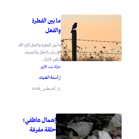
ما بين الفطرة
والفعل
ما بين الفطرة والفعل:كرَّم الله
الإنسان بالعقل والبصيرة،
ليكون قادرًا...
خولة بنت الأزور
أسنة الضياء
في
.
_3 _أغسطس _2026
إهمال عاطفي؛
حلقة مفرغة