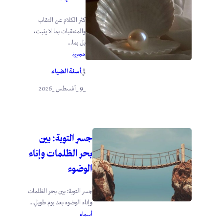
كثر الكلام عن النقاب
والمنتقبات بما لا يثبت،
بل بما...
هجيرة
أسنة الضياء
في
.
_9 _أغسطس _2026
جسر التوبة: بين
بحر الظلمات وإناء
الوضوء
جسر التوبة: بين بحر الظلمات
وإناء الوضوء بعد يوم طويلٍ...
أسماء