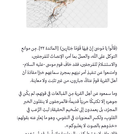
(قَالُوا يَا مُوسَىٰ إِنَّ فِيهَا قَوْمًا جَبَّارِينَ) [المائدة ٢٢]. مٍن موانعِ
التوكل على ﷲ، والعملُ بما أمر، الإنصاتُ للمُرجفين،
والاستسّلامُ للمُرجفين، فقد خافَ قوم موسى -عليه السلام-
وامتنعوا عن تنفيذِ أمر نبيّهم بمجردِ سماعِهم خبرًا مفادَهُ أنْ
أهلَ القرية قومٌ عتاةٌ، جبارون، من غير تثبّت ولا معاينة.
وما سمعوه عن أهِل القرية مِنَ المُبالغات في قوتِهم، لم يكُن في
جوهرهِ إلا تكتيكًا حربيّاً قديماً؛ فالمرجفون لا ينقلونَ الخبر
المجرَّد، بل يعمدونَ إلى تضّخيم الحقيقة; لبثِ الرُّعب فِي
القلوبِ، ولكسرِ المعنويات في النفوسِ، وهو ما يُعبَّر عنه بقولهم:
«خذوهم بالصوت لا يغلبوكم».