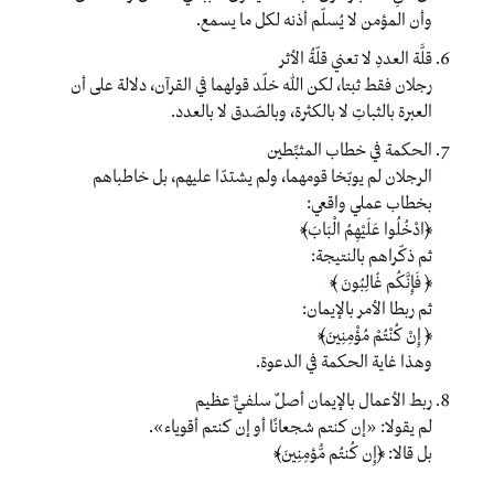
وأن المؤمن لا يُسلّم أذنه لكل ما يسمع.
قلَّة العددِ لا تعني قلّةُ الأثر
رجلان فقط ثبتا، لكن ﷲ خلّد قولهما في القرآن، دلالة على أن
العبرة بالثباتِ لا بالكثرة، وبالصّدق لا بالعدد.
الحكمة في خطاب المثبِّطين
الرجلان لم يوبّخا قومهما، ولم يشتدّا عليهم، بل خاطباهم
بخطاب عملي واقعي:
﴿ادْخُلُوا عَلَيْهِمُ الْبَابَ﴾
ثم ذكّراهم بالنتيجة:
﴿ فَإِنَّكُم غَٰالِبُونَ ﴾
ثم ربطا الأمر بالإيمان:
﴿ إِنْ كُنْتُمْ مُؤْمِنِينَ﴾
وهذا غاية الحكمة في الدعوة.
ربط الأعمال بالإيمان أصلٌ سلفيٌّ عظيم
لم يقولا: «إن كنتم شجعانًا أو إن كنتم أقوياء».
بل قالا: ﴿إِن كُنتُم مُّؤمِنِینَ﴾