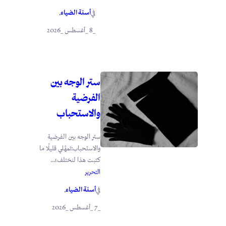
أسنة الضياء
في
.
_8 _أغسطس _2026
ستر الوجه بين
الفرضية
والاستحباب
ستر الوجه بين الفرضية
والاستحباب:تمهَّلي قليلًا ما
كتبت هذا لنختلف؛...
التحرير
أسنة الضياء
في
.
_7 _أغسطس _2026