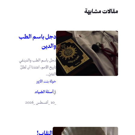
مقالات مشابهة
دجل باسم الطب
والدين
دجل باسم الطب والدينفي
تاريخ الأمم، اعتدنا أن تُطلَّ
الفتنُ...
خولة بنت الأزور
أسنة الضياء
في
.
_10 _أغسطس _2026
النقاب!