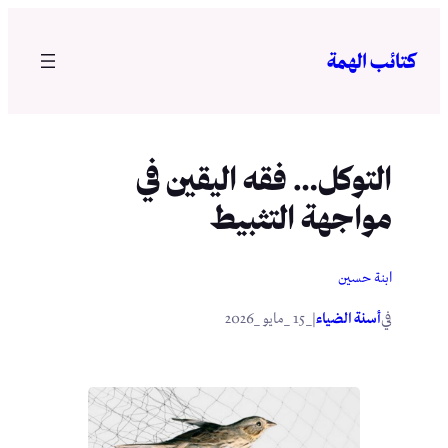
تخطى
إلى
كتائب الهمة
المحتوى
التوكل… فقه اليقين في
مواجهة التثبيط
ابنة حسين
في
|
أسنة الضياء
_15 _مايو _2026