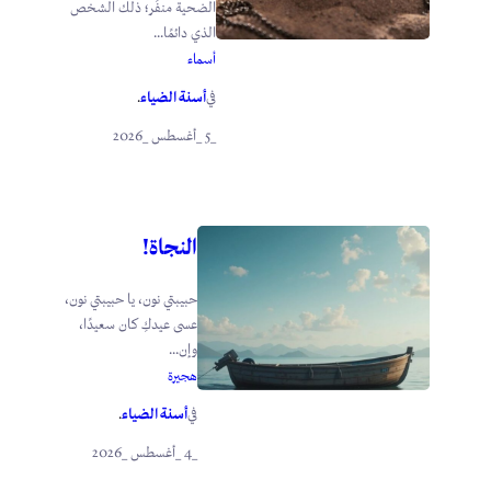
الضحية منفِّر؛ ذلك الشخص
الذي دائمًا...
أسماء
أسنة الضياء
في
.
_5 _أغسطس _2026
النجاة!
حبيبتي نون، يا حبيبتي نون،
عسى عيدكِ كان سعيدًا،
وإن...
هجيرة
أسنة الضياء
في
.
_4 _أغسطس _2026