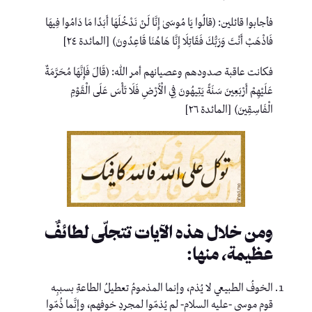
فأجابوا قائلين: (قالُوا يَا مُوسَىٰ إِنَّا لَنْ نَدْخُلَهَا أَبَدًا مَا دَامُوا فِيهَا
فَاذْهَبْ أَنْتَ وَرَبُّكَ فَقَاتِلَا إِنَّا هَاهُنَا قَاعِدُونَ) [المائدة ٢٤]
فكانت عاقبة صدودهم وعصيانهم أمر الله: (قَالَ فَإِنَّهَا مُحَرَّمَةٌ
عَلَيْهِمْ أَرْبَعِينَ سَنَةً يَتِيهُونَ فِي الْأَرْضِ فَلَا تَأْسَ عَلَى الْقَوْمِ
الْفَاسِقِينَ) [المائدة ٢٦]
ومن خلال هذه الآيات تتجلّى لطائفٌ
عظيمة، منها:
الخوفُ الطبيعي لا يُذم، وإنما المذمومُ تعطيلُ الطاعةِ بسببِه
قوم موسى -عليه السلام- لم يُذمّوا لمجردِ خوفهم، وإنَّما ذُمّوا