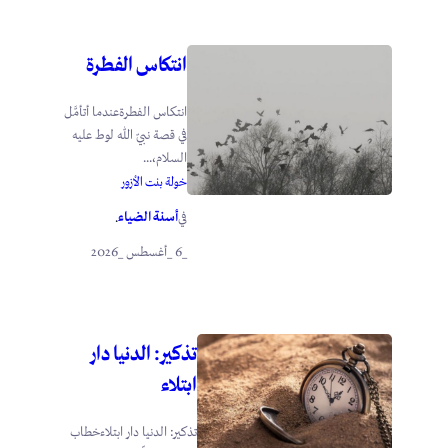
انتكاس الفطرة
انتكاس الفطرةعندما أتأمَّل
في قصة نبيّ الله لوط عليه
السلام،...
خولة بنت الأزور
أسنة الضياء
في
.
_6 _أغسطس _2026
تذكير: الدنيا دار
ابتلاء
تذكير: الدنيا دار ابتلاءخطاب