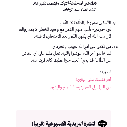
فدلّ على أن حقيقة التوكل والإيمان تظهر عند
الشدائد، لا عند الرخاء.
التَّمكين مشروط بالطَّاعة لا بالأمن
قوم -موسى- طُلب منهم الفعل مع وجود الخطر، لا بعد زواله،
لأن سنة الله أن يكون النَّصر بعد الامتحان، لا قبله.
من نكص عن أمرِ ﷲ عوقِبَ بالحرمان
لما خالفوا أمر الله، عوقبوا بالتّيه، فدلّ ذلك على أنَّ التّثاقل
عن الطّاعة قد يحرِمُ العبدَ خيرًا عظيمًا كانَ قريبًا منه.
للمزيد:
أقم نفسك على اليقين!
من الليل إلى الفجر: رحلة الصبر واليقين
النشرة البريدية الأسبوعية (قريبا)