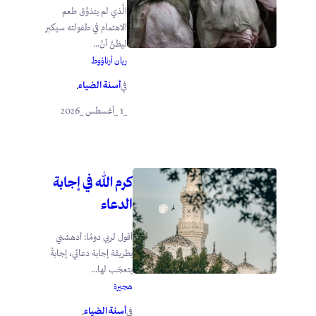
الَّذي لم يتذوَّق طعم
الاهتمام في طفولته سيكبر
ليظنَّ أنَّ...
ريان أرناؤوط
أسنة الضياء
في
.
_1 _أغسطس _2026
كرم الله في إجابة
الدعاء
أقول لربي دومًا: أدهشني
بطريقة إجابة دعائي، إجابةً
يتعجّب لها...
هجيرة
أسنة الضياء
في
.