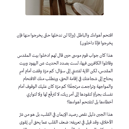
اقتحم أهواءك والباطل {وإنّا لن ندخلها حتّى يخرجوا منها فإن
يخرجوا فإنّا داخلون}
هذا كان جواب قوم موسى حين قال لهم ادخلوا بيت المقدس
وقاتلوا الكافرين فيها، لست بصدد الحديث عن اليهود وبيت
المقدس، لكن الآية لفتتني إلى سؤال: كم مرّة وقفت أمامِ أمرٍ
يحتاج إلى شجاعتك في إقامة الحق، ويتطلب منك الاقتحام
والمواجهة وتراجعت مرتجفًا؟ كم مرّة كان عليك الوقوف أمام
نفسك بجرأةٍ لتقودها إلى أمر ربك، لا لترقّع لها ولا لتواري
أخطاءها بل لتقتحم أهواءها؟
هذا الجبن دليل نقص رصيد الإيمان في القلب، بل هو من شرِّ
الأخلاق، وقد قيل في تعريفه: ضعف القلب عما يحق أن يُقوى