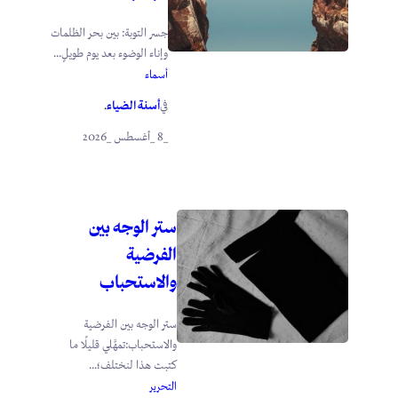
جسر التوبة: بين بحر الظلمات
وإناء الوضوء بعد يوم طويلٍ...
أسماء
أسنة الضياء
في
.
_8 _أغسطس _2026
ستر الوجه بين
الفرضية
والاستحباب
ستر الوجه بين الفرضية
والاستحباب:تمهَّلي قليلًا ما
كتبت هذا لنختلف؛...
التحرير