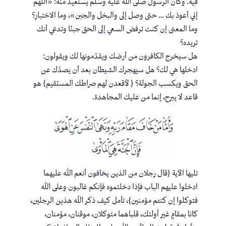
فيه. وكان الرسول صلى الله عليه وسلم يستعيذ منه: «اللهم
إني أعوذ بك … حتى وصل إلى والبخل والجبن»، وما الاختبار؟
وما المعنى إن كنت ترفض السعي إلى الحق جبنًا وتدعي أنك
تريده؟
هل سيخرج الكافرون من أرضك ويقدّمونها لك ويقولون:
ادخلها هي لك؟ هل سيهجرك الشيطان بعد أن يصدّك عن
الحق ويكسب الجولة؟ { لأقعدن لهم صراطك المستقيم} هو
قاعد لا يبرح، إنما من عليك المجاهدة.
تليها الآية {قال رجلان من الذين يخافون أنعم الله عليهما
ادخلوا عليهم الباب فإذا دخلتموه فإنكم غالبون وعلى الله
فتوكلوا إن كنتم مؤمنين}، تأمل كيف ذكر الله هذين الرجلين،
كانا بمقامٍ غير أولئك، قلباهما متوكلان، موقنان، مؤمنان،