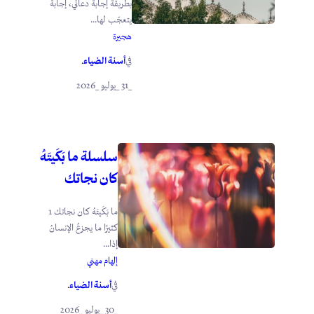
بطريقة إجابة دعائي، إجابةً
يتعجّب لها...
هجيرة
أسنة الضياء
في
.
_31 _يوليو _2026
سلسلة ما بَكَيتَهُ
كان نجاتك
ما بَكَيتَهُ كان نجاتك 1
كثيرًا ما يجزعُ الإنسانُ
إذا...
إلهام مهني
أسنة الضياء
في
.
_30 _يوليو _2026