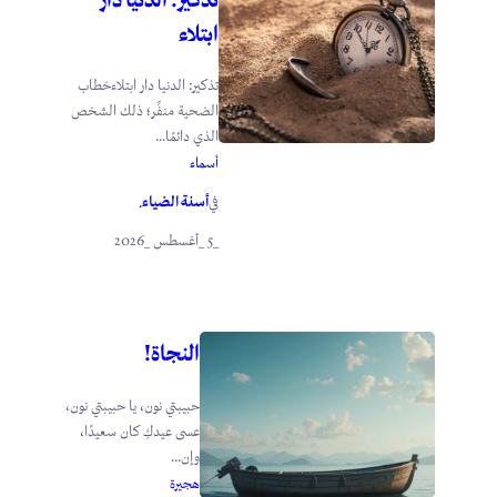
ابتلاء
تذكير: الدنيا دار ابتلاءخطاب
الضحية منفِّر؛ ذلك الشخص
الذي دائمًا...
أسماء
أسنة الضياء
في
.
_5 _أغسطس _2026
النجاة!
حبيبتي نون، يا حبيبتي نون،
عسى عيدكِ كان سعيدًا،
وإن...
هجيرة