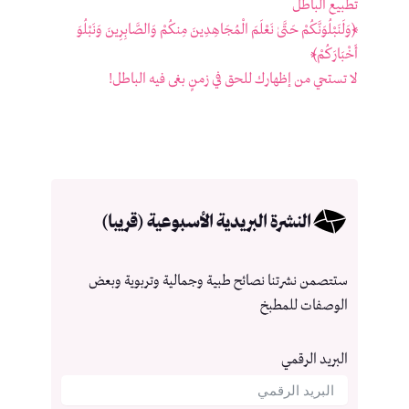
تطبيع الباطل
﴿وَلَنَبْلُوَنَّكُمْ حَتَّىٰ نَعْلَمَ الْمُجَاهِدِينَ مِنكُمْ وَالصَّابِرِينَ وَنَبْلُوَ
أَخْبَارَكُمْ﴾
لا تستحي من إظهارك للحق في زمنٍ بغى فيه الباطل!
النشرة البريدية الأسبوعية (قريبا)
ستتصمن نشرتنا نصائح طبية وجمالية وتربوية وبعض
الوصفات للمطبخ
البريد الرقمي