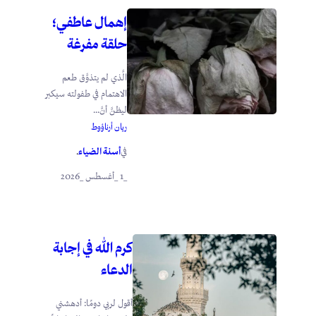
إهمال عاطفي؛
حلقة مفرغة
الَّذي لم يتذوَّق طعم
الاهتمام في طفولته سيكبر
ليظنَّ أنَّ...
ريان أرناؤوط
أسنة الضياء
في
.
_1 _أغسطس _2026
كرم الله في إجابة
الدعاء
أقول لربي دومًا: أدهشني