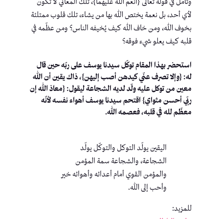
وتأمل في قوله تعالى {أنعم الله عليهما}، تلك المعاني لا تكون
لأي أحد، بل نعمة يختص الله بها من يشاء، تلك قلوب ممتلئة
بخوف الله، ومن خاف الله كيف يُخيفه الناس؟ ومن عظّمه في
قلبه كيف يعلو شيء فوقه؟
استحضر بهذا المقام توكّل سيدنا يوسف على ربّه حين قال
له: {وإلا تصرف عنّي كيدهن أصب إليهن}، ذاك يقين أن الله
معين من توكل عليه ولّد لديه الشجاعة ليقول: {معاذ الله إن
ربّي أحسن مثواي} اقتحم سيدنا يوسف أهواء نفسه لأنّه
معظّم لله في قلبه، فعصمه الله.
اليقين يولّد التوكل والتوكّل يولّد
الشجاعة، والشجاعة سمة المؤمن
والمؤمن القوي أمام أعدائه وأهوائه خير
وأحب إلى الله.
للمزيد: