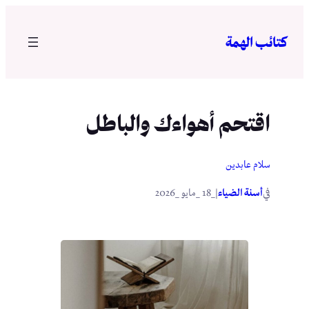
تخطى
إلى
كتائب الهمة
المحتوى
اقتحم أهواءك والباطل
سلام عابدين
في
|
أسنة الضياء
_18 _مايو _2026