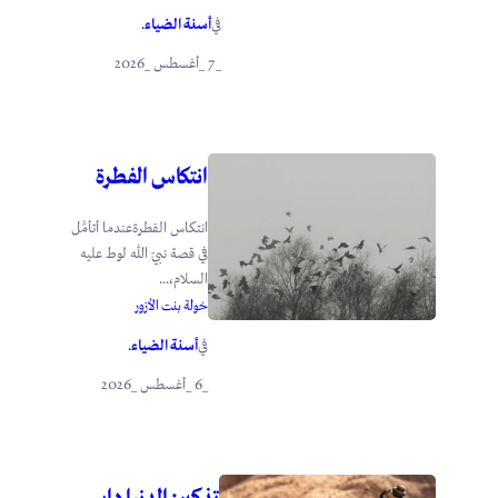
أسنة الضياء
في
.
_7 _أغسطس _2026
انتكاس الفطرة
انتكاس الفطرةعندما أتأمَّل
في قصة نبيّ الله لوط عليه
السلام،...
خولة بنت الأزور
أسنة الضياء
في
.
_6 _أغسطس _2026
تذكير: الدنيا دار