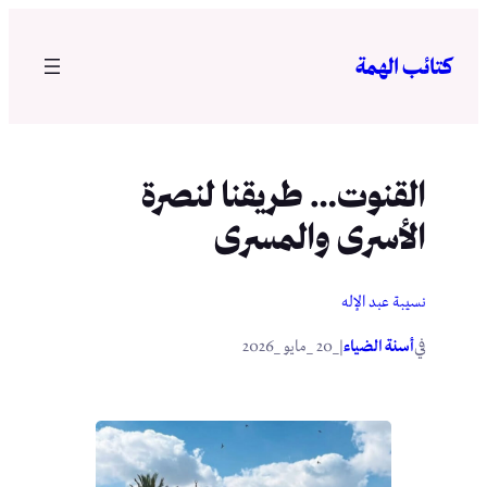
تخطى
إلى
كتائب الهمة
المحتوى
القنوت… طريقنا لنصرة
الأسرى والمسرى
نسيبة عبد الإله
في
|
أسنة الضياء
_20 _مايو _2026