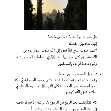
هل سمعتِ يومًا عنه؟ أتعلمين ما هو؟
إليكِ تفاصيل القصة:
“قصة قنوت النبي ﷺ تعود إلى سُنّة قنوت النوازل، وهي
الأدعية التي كان يجهر بها النبي ﷺ في الصلوات الخمس عند
وقوع محنة أو بلاء بالمسلمين.
تفاصيل القصة وسياق الدعاء
وقعت هذه الحادثة عندما اشتد الأذى ببعض الصحابة في مكة
ممن لم يستطيعوا الهجرة، فكان النبي ﷺ يخصهم بالدعاء في
صلاته ليُفرّج الله كربهم.
كان ﷺ يقنت بعد الرفع من الركوع في الركعة الأخيرة، خاصة
في صلاة الفجر، وجهر بهذا الدعاء لمدة شهر تقريباً.