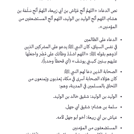
نص الدعاء: «اللهمَّ أَنْجِ عَيَّاش بنَ أبي رَبِيعة، اللهمَّ أَنْجِ سَلَمَة بنَ
هشام، اللهم أَنْجِ الوليد بن الوليد، اللهم أَنْجِ المستضعفين من
المؤمنين».
الدعاء على الظالمين
في نفس السياق، كان النبي ﷺ يدعو على المشركين الذين
آذوهم بقوله ﷺ: «اللهم اشدُدْ وطأتك على مُضَرَ واجعَلْها
عليهم سِنينَ كسِنِي يوسُفَ» (أي قحطاً وجدباً).
الصحابة الذين دعا لهم النبي ﷺ
كان هؤلاء الصحابة أسرى في مكة، يُعذبون ويُمنعون من
اللحاق بالمسلمين في المدينة، وهم:
الوليد بن الوليد: شقيق خالد بن الوليد.
سلمة بن هشام: شقيق أبي جهل.
عياش بن أبي ربيعة: أخو أبو جهل لأمه.
المستضعفون من المؤمنين