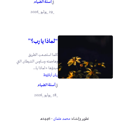
أسنة الضياء
في
.
_29 _يوليو _2026
“لماذا يا رب؟”
كلما استصعبَ الطريق
وهاجمته وساوس الشيطان التي
مبدؤها «لماذا يا...
ريان أرناؤوط
أسنة الضياء
في
.
_28 _يوليو _2026
تطوير وإنشاء:
محمد عثمان
– 1446هـ