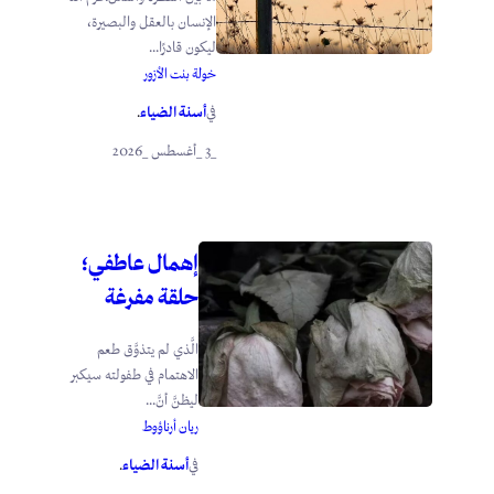
الإنسان بالعقل والبصيرة،
ليكون قادرًا...
خولة بنت الأزور
أسنة الضياء
في
.
_3 _أغسطس _2026
إهمال عاطفي؛
حلقة مفرغة
الَّذي لم يتذوَّق طعم
الاهتمام في طفولته سيكبر
ليظنَّ أنَّ...
ريان أرناؤوط
أسنة الضياء
في
.