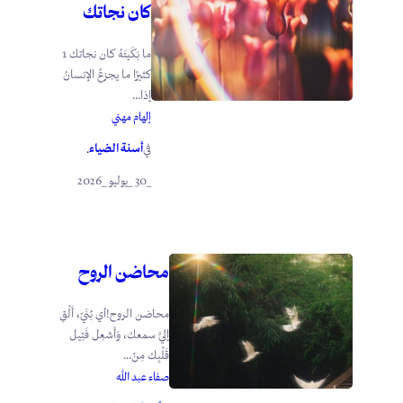
كان نجاتك
ما بَكَيتَهُ كان نجاتك 1
كثيرًا ما يجزعُ الإنسانُ
إذا...
إلهام مهني
أسنة الضياء
في
.
_30 _يوليو _2026
محاضن الروح
محاضن الروح!أي بُنَيّ، أَلْقِ
إليَّ سمعك، وَأَشعِل فَتِيل
قَلْبِك مِنْ...
صفاء عبد الله