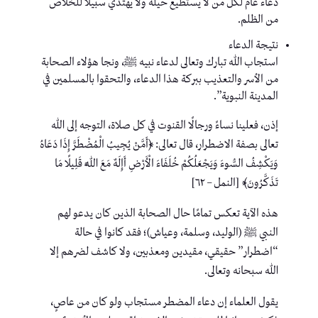
دعاء عام لكل من لا يستطيع حيلة ولا يهتدي سبيلاً للخلاص
من الظلم.
نتيجة الدعاء
استجاب الله تبارك وتعالى لدعاء نبيه ﷺ، ونجا هؤلاء الصحابة
من الأسر والتعذيب ببركة هذا الدعاء، والتحقوا بالمسلمين في
المدينة النبوية”.
إذن، فعلينا نساءً ورجالًا القنوت في كل صلاة، التوجه إلى الله
تعالى بصفة الاضطرار، قال تعالى: ﴿أَمَّنْ يُجِيبُ الْمُضْطَرَّ إِذَا دَعَاهُ
وَيَكْشِفُ السُّوءَ وَيَجْعَلُكُمْ خُلَفَاءَ الْأَرْضِ أَإِلَهٌ مَعَ اللَّهِ قَلِيلًا مَا
تَذَكَّرُونَ﴾ [النمل – ٦٢]
هذه الآية تعكس تمامًا حال الصحابة الذين كان يدعو لهم
النبي ﷺ (الوليد، وسلمة، وعياش)؛ فقد كانوا في حالة
“اضطرار” حقيقي، مقيدين ومعذبين، ولا كاشف لضرهم إلا
الله سبحانه وتعالى.
يقول العلماء إن دعاء المضطر مستجاب ولو كان من عاصٍ،