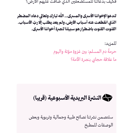
فكيف بدعائنا للمستضعفين الذي ضاقت عليهم الأرض؟
لندعوا لإخواننا الأسرى والمسرى… الله تبارك وتعالى دعاء المضطر
الذي انقطعت عنه أسباب الأرض، ولم يعد يطلب إلّا ربَّ الأسباب.
القنوت القنوت باضطرار هو سبيلنا لنصرة أخواننا الأسرى.
للمزيد:
حرمةُ دم المسلم: بينَ غزوةِ مؤتة واليوم
ما علاقة حجابي بنصرة الأمة؟
النشرة البريدية الأسبوعية (قريبا)
ستتصمن نشرتنا نصائح طبية وجمالية وتربوية وبعض
الوصفات للمطبخ