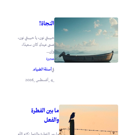
النجاة!
حبيبتي نون، يا حبيبتي نون،
عسى عيدكِ كان سعيدًا،
وإن...
هجيرة
أسنة الضياء
في
.
_4 _أغسطس _2026
ما بين الفطرة
والفعل
ما بين الفطرة والفعل:كرَّم الله