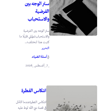
ستر الوجه بين
الفرضية
والاستحباب
ستر الوجه بين الفرضية
والاستحباب:تمهَّلي قليلًا ما
كتبت هذا لنختلف؛...
التحرير
أسنة الضياء
في
.
_7 _أغسطس _2026
انتكاس الفطرة
انتكاس الفطرةعندما أتأمَّل
في قصة نبيّ الله لوط عليه