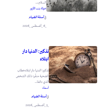
السلام،...
خولة بنت الأزور
أسنة الضياء
في
.
_6 _أغسطس _2026
تذكير: الدنيا دار
ابتلاء
تذكير: الدنيا دار ابتلاءخطاب
الضحية منفِّر؛ ذلك الشخص
الذي دائمًا...
أسماء
أسنة الضياء
في
.
_5 _أغسطس _2026