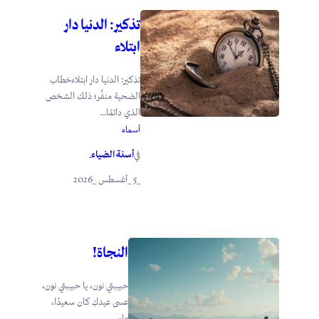
تذكير: الدنيا دار
ابتلاء
تذكير: الدنيا دار ابتلاءخطاب
الضحية منفِّر؛ ذلك الشخص
الذي دائمًا...
أسماء
أسنة الضياء
في
.
_5 _أغسطس _2026
النجاة!
حبيبتي نون، يا حبيبتي نون،
عسى عيدكِ كان سعيدًا،
وإن...