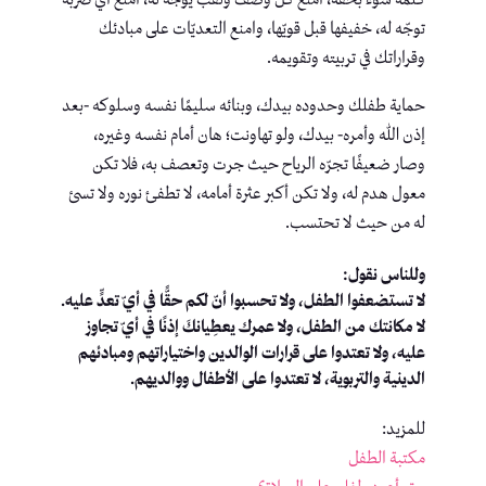
كلمة سوء بحقّه، امنع كل وصف ولقب يوجّه له، امنع أيّ ضربة
توجّه له، خفيفها قبل قويّها، وامنع التعديّات على مبادئك
وقراراتك في تربيته وتقويمه.
حماية طفلك وحدوده بيدك، وبنائه سليمًا نفسه وسلوكه -بعد
إذن الله وأمره- بيدك، ولو تهاونت؛ هان أمام نفسه وغيره،
وصار ضعيفًا تجرّه الرياح حيث جرت وتعصف به، فلا تكن
معول هدم له، ولا تكن أكبر عثرة أمامه، لا تطفئ نوره ولا تسئ
له من حيث لا تحتسب.
وللناس نقول:
لا تستضعفوا الطفل، ولا تحسبوا أنّ لكم حقًّا في أيّ تعدٍّ عليه.
لا مكانتك من الطفل، ولا عمرك يعطِيانكَ إذنًا في أيّ تجاوز
عليه، ولا تعتدوا على قرارات الوالدين واختياراتهم ومبادئهم
الدينية والتربوية، لا تعتدوا على الأطفال ووالديهم.
للمزيد:
مكتبة الطفل