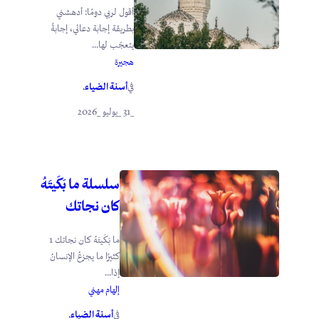
أقول لربي دومًا: أدهشني
بطريقة إجابة دعائي، إجابةً
يتعجّب لها...
هجيرة
أسنة الضياء
في
.
_31 _يوليو _2026
سلسلة ما بَكَيتَهُ
كان نجاتك
ما بَكَيتَهُ كان نجاتك 1
كثيرًا ما يجزعُ الإنسانُ
إذا...
إلهام مهني
أسنة الضياء
في
.