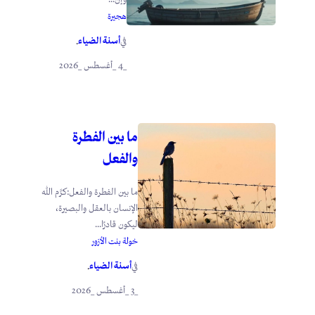
هجيرة
أسنة الضياء
في
.
_4 _أغسطس _2026
ما بين الفطرة
والفعل
ما بين الفطرة والفعل:كرَّم الله
الإنسان بالعقل والبصيرة،
ليكون قادرًا...
خولة بنت الأزور
أسنة الضياء
في
.
_3 _أغسطس _2026