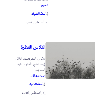
التحرير
أسنة الضياء
في
.
_7 _أغسطس _2026
انتكاس الفطرة
انتكاس الفطرةعندما أتأمَّل
في قصة نبيّ الله لوط عليه
السلام،...
خولة بنت الأزور
أسنة الضياء
في
.
_6 _أغسطس _2026