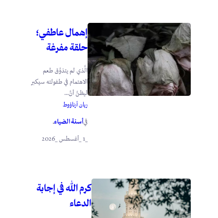
إهمال عاطفي؛
حلقة مفرغة
الَّذي لم يتذوَّق طعم
الاهتمام في طفولته سيكبر
ليظنَّ أنَّ...
ريان أرناؤوط
أسنة الضياء
في
.
_1 _أغسطس _2026
كرم الله في إجابة
الدعاء