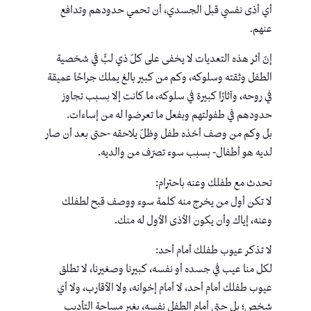
أي أذى نفسي قبل الجسدي، أن تحمي حدودهم وتدافع
عنهم.
إنّ أثر هذه التعديات لا يخفى على كلّ ذي لبٍّ في شخصية
الطفل وثقته وسلوكه، وكم من كبير بالغ يملك جراحًا عميقة
في روحه، وآثارًا كبيرة في سلوكه، ما كانت إلا بسبب تجاوز
حدودهم في طفولتهم وبفعل ما تعرضوا له من إساءات.
بل وكم من وصف أخذه طفل وظلّ يلاحقه -حتى بعد أن صار
لديه هو أطفال- بسبب سوء تصرّف من والديه.
تحدث مع طفلك وعنه باحترام:
لا تكن أول من يخرج منه كلمة سوء ووصف قبح لطفلك
وعنه، إياك وأن يكون الأذى الأول له منك.
لا تذكر عيوب طفلك أمام أحد:
لكل منا عيب في جسده أو نفسه، كبيرنا وصغيرنا، لا تطلق
عيوب طفلك أمام أحد، لا أمام إخوانه، ولا الأقارب، ولا أي
شخص؛ بل حتى أمام الطفل نفسه، بغير مساحة التأديب