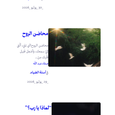
_30 _يوليو _2026
محاضن الروح
محاضن الروح!أي بُنَيّ، أَلْقِ
إليَّ سمعك، وَأَشعِل فَتِيل
قَلْبِك مِنْ...
صفاء عبد الله
أسنة الضياء
في
.
_29 _يوليو _2026
“لماذا يا رب؟”