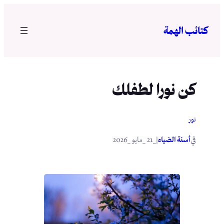
تخطى
إلى
كتائب الهمة
المحتوى
كن نورا لطفلك
نور
في
|
أسنة الضياء
_21 _مايو _2026