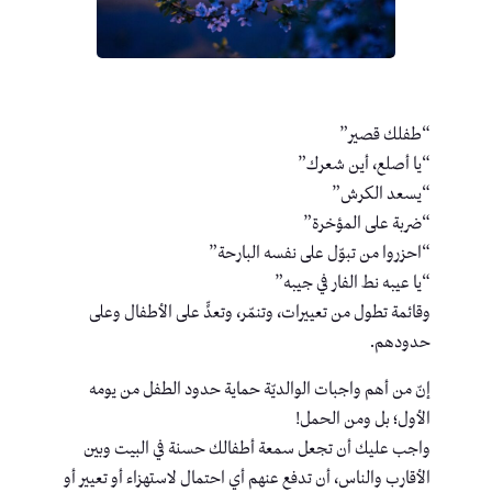
“طفلك قصير”
“يا أصلع، أين شعرك”
“يسعد الكرش”
“ضربة على المؤخرة”
“احزروا من تبوّل على نفسه البارحة”
“يا عيبه نط الفار في جيبه”
وقائمة تطول من تعييرات، وتنمّر، وتعدٍّ على الأطفال وعلى
حدودهم.
إنّ من أهم واجبات الوالديّة حماية حدود الطفل من يومه
الأول؛ بل ومن الحمل!
واجب عليك أن تجعل سمعة أطفالك حسنة في البيت وبين
الأقارب والناس، أن تدفع عنهم أي احتمال لاستهزاء أو تعيير أو