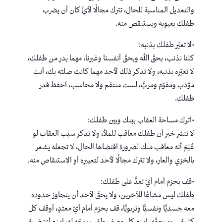
والتعديل المناسبة للحال، تترك مجالًا لأيٍّ كان أن يضرب
طفلك بعيوبه ويستنقص منه.
•لا تعيّر طفلك بذنبه:
كلنا نذنب، بحقّ الله وبحقّ أنفسنا وغيرنا، مهما بدر من طفلك،
لا تعيّره بذنبه، ولا تذكر ذلك لأحد مهما كانت صلته بك، أنت
مؤدب ومقوّم ومربٍّ، لست منتقم ولا محاسب، احفظ قدر
طفلك.
•اترك مساحة العقاب بينك وبين طفلك:
لا تنشر خبر أن طفلك معاقب للملأ، ولا تذكر سبب العقاب لو
عُلِمَ أنه معاقب منك لضرورة اقتضاها الحال، لا تجعله يشعر
بالخزي والعار، ولا تترك مجالًا لأحد لتعييره أو الاستنقاص منه.
•قف بحزم أمام أيّ تعدٍّ على طفلك:
طفلك ليس مشاعًا للآخرين، ولا يحقّ لأحد أن يتجاوز حدوده
معه جسديًّا ونفسيًّا وتربويًّا، قف بحزم أمام أيّ معتدٍ، أوقف كل