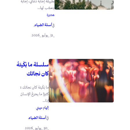
بطريقة إجابة دعائي، إجابةً
يتعجّب لها...
هجيرة
أسنة الضياء
في
.
_31 _يوليو _2026
سلسلة ما بَكَيتَهُ
كان نجاتك
ما بَكَيتَهُ كان نجاتك 1
كثيرًا ما يجزعُ الإنسانُ
إذا...
إلهام مهني
أسنة الضياء
في
.
_30 _يوليو _2026