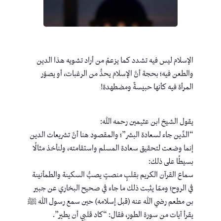
الإسلام ليس فيه تشدد كما يزعمُ من أراد تشويه هذا الدين
والطعن فيه؛ بحجة أنَّ الإسلام يحدُّ من الرغبات، أو يصوّر
المرأة فيه كأنها حبيسةٌ ومضطهدة!
يقول الشيخ ابن عثيمين رحمه الله:
“الدِّين جاء لسعادة البشر”؛ والمقصود هنا أنَّ تشريعات الدين
إنما وضعت لتحقيق سعادة المسلم واستقامته، ولنأخذ مثالًا
بسيطًا على ذلك:
سماع القرآن الكريم بقلبٍ منصتٍ يصبُّ السكينة والطمأنينة
في الروح؛ وممّا يثبت ذلك ما جاء في صحيح البخاري عن جبير
بن مطعم رضي الله عنه (قبل إسلامه) حين سمع رسول الله ﷺ
يقرأ آيات من سورة الطور، فقال: “كاد قلبي أن يطير”.