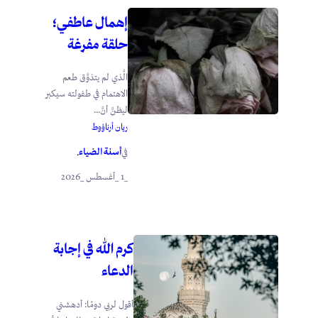
إهمال عاطفي؛
حلقة مفرغة
الَّذي لم يتذوَّق طعم
الاهتمام في طفولته سيكبر
ليظنَّ أنَّ...
ريان أرناؤوط
أسنة الضياء
في
.
_1 _أغسطس _2026
كرم الله في إجابة
الدعاء
أقول لربي دومًا: أدهشني