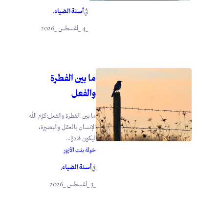
أسنة الضياء
في
.
_4 _أغسطس _2026
ما بين الفطرة
والفعل
ما بين الفطرة والفعل:كرَّم الله
الإنسان بالعقل والبصيرة،
ليكون قادرًا...
خولة بنت الأزور
أسنة الضياء
في
.
_3 _أغسطس _2026