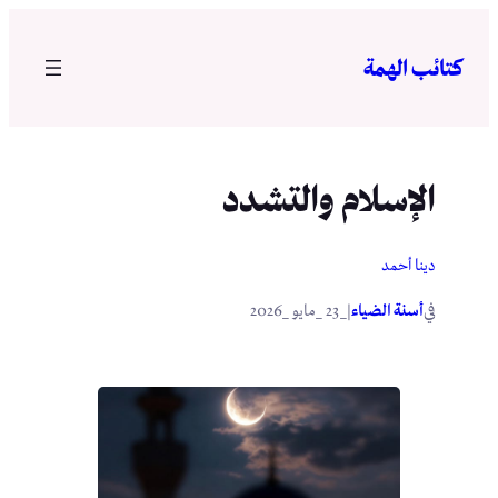
تخطى
إلى
كتائب الهمة
المحتوى
الإسلام والتشدد
دينا أحمد
في
|
أسنة الضياء
_23 _مايو _2026