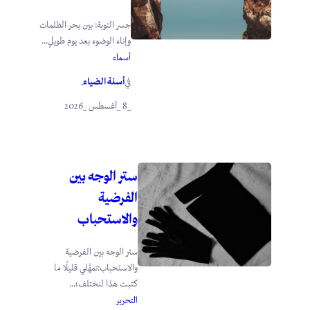
جسر التوبة: بين بحر الظلمات
وإناء الوضوء بعد يوم طويلٍ...
أسماء
أسنة الضياء
في
.
_8 _أغسطس _2026
ستر الوجه بين
الفرضية
والاستحباب
ستر الوجه بين الفرضية
والاستحباب:تمهَّلي قليلًا ما
كتبت هذا لنختلف؛...
التحرير