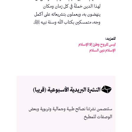
لهذا الدين حَملةً في كل زمان ومكان
ينهضون به، ويعملون بتشريعاته على أكمل
وجه، متمسكين بكتاب الله وسنة نبيه ﷺ.
للمزيد:
ليس للروح وطنٌ إلا الإسلام
الإسلام دين السلام
النشرة البريدية الأسبوعية (قريبا)
ستتصمن نشرتنا نصائح طبية وجمالية وتربوية وبعض
الوصفات للمطبخ