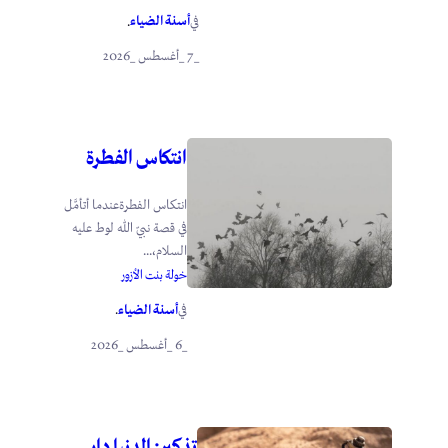
أسنة الضياء
في
.
_7 _أغسطس _2026
انتكاس الفطرة
انتكاس الفطرةعندما أتأمَّل
في قصة نبيّ الله لوط عليه
السلام،...
خولة بنت الأزور
أسنة الضياء
في
.
_6 _أغسطس _2026
تذكير: الدنيا دار