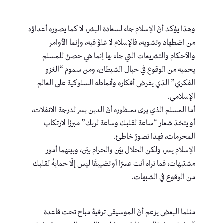
وهذا يؤكد أنَّ الإسلام جاء لسعادة البشر، لا كما يصوره أعداؤه
من اضطهاد وتشويه، فالإسلام لا غلوَّ فيه، وإنما الأوامر
والأحكام والتشريعات التي جاء بها إنما هي حصنٌ للمسلم
يحميه من الوقوع في حبال الشيطان، ومن سموم “الغزو
الفكري” الذي يفرض أفكاره وأنماطه السلوكية على العالم
الإسلامي.
أما المسلم الذي يرى بمنظوره أنَّ الدين يسر لدرجة الانفلات،
أو يتخذ شعار “ساعة لقلبك وساعة لربك” مبررًا لارتكاب
المحرمات، فهذا تصورٌ خاطئ.
الإسلام يسر، ولكن الحلال بيّن والحرام بيّن، وبينهما أمور
مشتبهات، فما تراه أنت عسرًا أو تضييقًا ليس إلّا حمايةً لقلبك
من الوقوع في الشبهات.
مثلما البعض يزعم أنَّ الموسيقى ترفيهٌ مباح تحت قاعدة