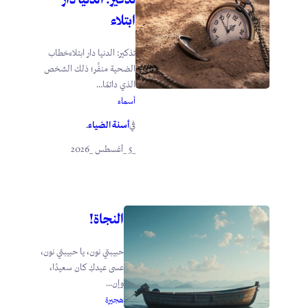
ابتلاء
تذكير: الدنيا دار ابتلاءخطاب
الضحية منفِّر؛ ذلك الشخص
الذي دائمًا...
أسماء
أسنة الضياء
في
.
_5 _أغسطس _2026
النجاة!
حبيبتي نون، يا حبيبتي نون،
عسى عيدكِ كان سعيدًا،
وإن...
هجيرة