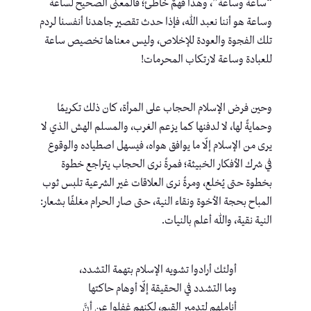
“ساعة وساعة”، وهذا فهمٌ خاطئ؛ فالمعنى الصحيح لساعة
وساعة هو أننا نعبد الله، فإذا حدث تقصير جاهدنا أنفسنا لردم
تلك الفجوة والعودة للإخلاص، وليس معناها تخصيص ساعة
للعبادة وساعة لارتكاب المحرمات!
وحين فرض الإسلام الحجاب على المرأة، كان ذلك تكريمًا
وحمايةً لها، لا لدفنها كما يزعم الغرب، والمسلم الهش الذي لا
يرى من الإسلام إلّا ما يوافق هواه، فيسهل اصطياده والوقوع
في شرك الأفكار الخبيثة؛ فمرةً نرى الحجاب يتراجع خطوة
بخطوة حتى يُخلع، ومرةً نرى العلاقات غير الشرعية تلبس ثوب
المباح بحجة الأخوة ونقاء النية، حتى صار الحرام مغلفًا بشعار:
النية نقية، والله أعلم بالنيات.
أولئك أرادوا تشويه الإسلام بتهمة التشدد،
وما التشدد في الحقيقة إلّا أوهام حاكتها
أناملهم لتدمير القيم، لكنهم غفلوا عن أنَّ