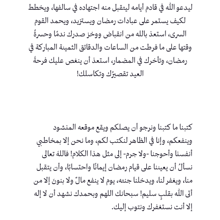
ليدعو الله في قادم أيامه ليتقبل منه اجتهاده في سالفها، ويخطط
لكيف يستمر على عبادات رمضان ويستزيد، ويحمد القوم
السرى، استعذ بالله من انقباض ووخز صدرك ندمًا وحسرةً
وقتها على ما فرطت من الساعات والدقائق الثمينة المباركة في
رمضان، وتأخرك في المضمار، استعذ أن ينغص عليك فرحةَ
العيد تقصيرُك وتكاسلك!
كتبنا ما كتبنا ونرجو أن يصلكم ويقع موقعه المنشود
وينفعكم، وإنا في الظاهر لنكتب لكم، وما نحن إلا بمخاطبي
أنفسنا وأحوجنا -ولا جرم- إلى مثل هذا الكلام! فاللهَ تعالى
نسألُ أن يعيننا على قيام رمضان إيمانًا واحتسابًا، وأن يتقبل
منا، ويغفر لنا، ويدخلنا جنته، يوم لا ينفع مالٌ ولا بنونَ إلا من
أتى الله بقلبٍ سليم! سبحانك اللهم وبحمدك نشهد أن لا إله
إلا أنت نستغفرك ونتوب إليك.