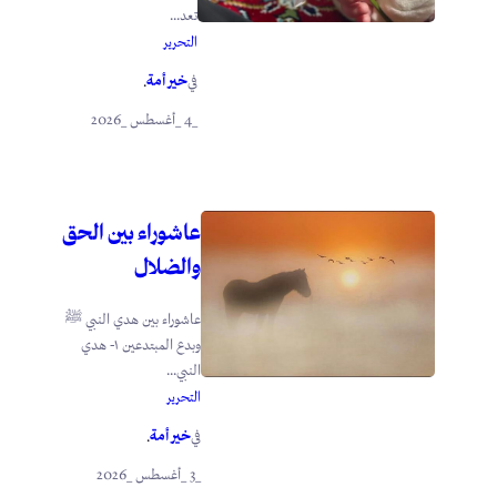
تعد...
التحرير
خير أمة
في
.
_4 _أغسطس _2026
عاشوراء بين الحق
والضلال
عاشوراء بين هدي النبي ﷺ
وبدع المبتدعين ١- هدي
النبي...
التحرير
خير أمة
في
.
_3 _أغسطس _2026