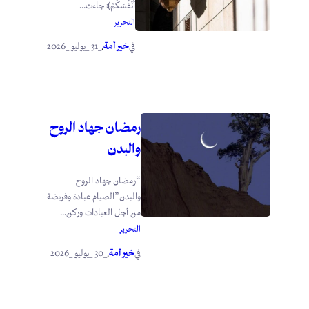
أَنْفُسَكُمْ﴾ جاءت...
التحرير
خير أمة
_31 _يوليو _2026
في
.
رمضان جهاد الروح
والبدن
“رمضان جهاد الروح
والبدن”الصيام عبادة وفريضة
من أجل العبادات وركن...
التحرير
خير أمة
_30 _يوليو _2026
في
.