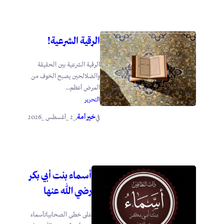
الرقية الشرعية!
الرقية الشرعية بين الحقيقة
والضلالحين يصبح الخوف من
المرض أعظم...
التحرير
خير أمة
_2 _أغسطس _2026
في
.
أسماء بنت أبي بكر
رضي الله عنها
على خطى الصحابياتأسماء