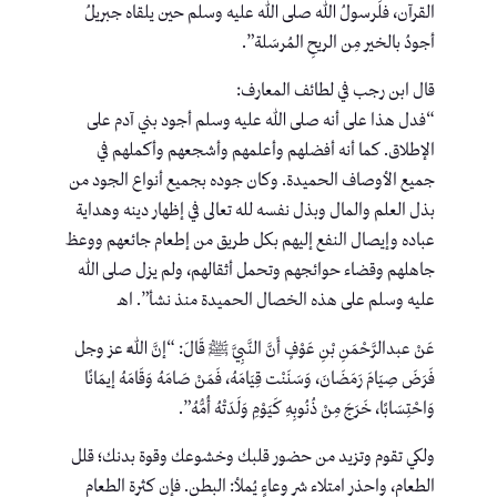
القرآن، فلَرسولُ الله صلى الله عليه وسلم حين يلقاه جبريلُ
أجودُ بالخير مِن الريحِ المُرسَلة”.
قال ابن رجب في لطائف المعارف:
“فدل هذا على أنه صلى الله عليه وسلم أجود بني آدم على
الإطلاق. كما أنه أفضلهم وأعلمهم وأشجعهم وأكملهم في
جميع الأوصاف الحميدة. وكان جوده بجميع أنواع الجود من
بذل العلم والمال وبذل نفسه لله تعالى في إظهار دينه وهداية
عباده وإيصال النفع إليهم بكل طريق من إطعام جائعهم ووعظ
جاهلهم وقضاء حوائجهم وتحمل أثقالهم، ولم يزل صلى الله
عليه وسلم على هذه الخصال الحميدة منذ نشأ”. اهـ
عَنْ عبدالرَّحْمَنِ بْنِ عَوْفٍ أَنَّ النَّبِيَّ ﷺ قَالَ: “إنَّ اللَّهَ عز وجل
فَرَضَ صِيَامَ رَمَضَانَ، وَسَنَنْت قِيَامَهُ، فَمَنْ صَامَهُ وَقَامَهُ إيمَانًا
وَاحْتِسَابًا، خَرَجَ مِنْ ذُنُوبِهِ كَيَوْمِ وَلَدَتْهُ أُمُّهُ”.
ولكي تقوم وتزيد من حضور قلبك وخشوعك وقوة بدنك؛ قلل
الطعام، واحذر امتلاء شر وعاءٍ يُملأ: البطن. فإن كثرة الطعام