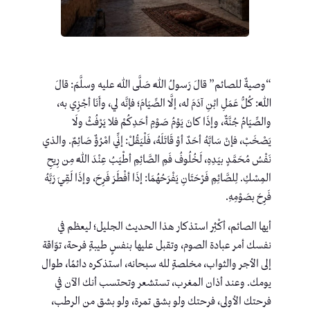
“وصيةٌ للصائم” قالَ رَسولُ اللَّهِ صَلَّى اللهُ عليه وسلَّمَ: قالَ
اللَّهُ: كُلُّ عَمَلِ ابْنِ آدَمَ له، إلَّا الصِّيَامَ؛ فإنَّه لي، وأَنَا أجْزِي به،
والصِّيَامُ جُنَّةٌ، وإذَا كانَ يَوْمُ صَوْمِ أحَدِكُمْ فلا يَرْفُثْ ولَا
يَصْخَبْ، فإنْ سَابَّهُ أحَدٌ أوْ قَاتَلَهُ، فَلْيَقُلْ: إنِّي امْرُؤٌ صَائِمٌ. والذي
نَفْسُ مُحَمَّدٍ بيَدِهِ، لَخُلُوفُ فَمِ الصَّائِمِ أطْيَبُ عِنْدَ اللَّهِ مِن رِيحِ
المِسْكِ. لِلصَّائِمِ فَرْحَتَانِ يَفْرَحُهُمَا: إذَا أفْطَرَ فَرِحَ، وإذَا لَقِيَ رَبَّهُ
فَرِحَ بصَوْمِهِ.
أيها الصائم، أكْثِر استذكار هذا الحديث الجليل؛ ليعظم في
نفسك أمر عبادة الصوم، وتقبل عليها بنفسٍ طيبةٍ فرحة، توّاقة
إلى الأجر والثواب، مخلصةٍ لله سبحانه، استذكره دائمًا، طوال
يومك. وعند أذان المغرب، تستشعر وتحتسب أنك الآن في
فرحتك الأولى، فرحتك ولو بشق تمرة، ولو بشق من الرطب،