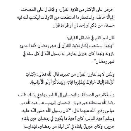
احرص على الإكثار من تلاوة القرآن، والإقبال على المصحف
إقبالًا خاصًّا، واستثمار ما استطعت من الأوقات ليكتب لك فيه
حسنة، من ذكرٍ أو إحسانٍ أو قراءة قرآن.
قال ابن كثير في فضائل القرآن:
“ولهذا يستحب إكثار تلاوة القرآن فى شهر رمضان لأنه ابتدئ
بنزوله ولهذا كان جبريل يعارض به رسول الله فى كل سنة في
شهر رمضان”.
ولكن لا بد لقارئ القرآن من تدبره، قال الله تعالى: ﴿كِتَابٌ
أَنْزَلْنَاهُ إِلَيْكَ مُبَارَكٌ لِيَدَّبَّرُوا آيَاتِهِ وَلِيَتَذَكَّرَ أُولُو الْأَلْبَابِ﴾.
واستكثر من الصدقة، والإحسان إلى الناس، وابتغِ بذلك طلب
رضا الله سبحانه عن طريق الإحسان إليهم… عن عبدالله بن
عباس رضي الله عنهما قال: “كان رسول الله صلى الله عليه
وسلم أجودَ الناس، كان أجودُ ما يكونُ في رمضان حين يلقاه
جبريل، وكان جبريلُ يلقاه في كل ليلة من رمضان، فيُدارسه