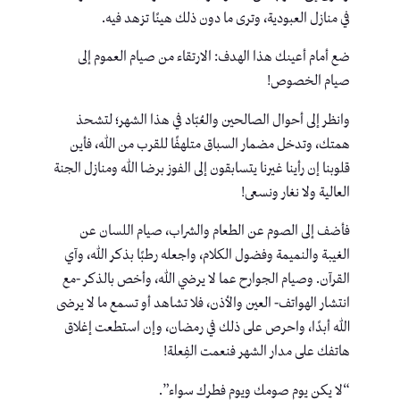
في منازل العبودية، وترى ما دون ذلك هينًا تزهد فيه.
ضع أمام أعينك هذا الهدف: الارتقاء من صيام العموم إلى
صيام الخصوص!
وانظر إلى أحوال الصالحين والعُبّاد في هذا الشهر؛ لتشحذ
همتك، وتدخل مضمار السباق متلهفًا للقرب من الله، فأين
قلوبنا إن رأينا غيرنا يتسابقون إلى الفوز برضا الله ومنازل الجنة
العالية ولا نغار ونسعى!
فأضف إلى الصوم عن الطعام والشراب، صيام اللسان عن
الغيبة والنميمة وفضول الكلام، واجعله رطبًا بذكر الله، وآي
القرآن. وصيام الجوارح عما لا يرضي الله، وأخص بالذكر -مع
انتشار الهواتف- العين والأذن، فلا تشاهد أو تسمع ما لا يرضى
الله أبدًا، واحرص على ذلك في رمضان، وإن استطعت إغلاق
هاتفك على مدار الشهر فنعمت الفِعلة!
“لا يكن يوم صومك ويوم فطرك سواء”.