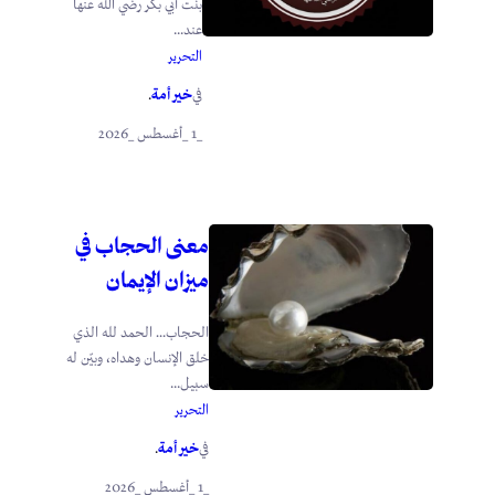
بنت أبي بكر رضي الله عنها
عند...
التحرير
خير أمة
في
.
_1 _أغسطس _2026
معنى الحجاب في
ميزان الإيمان
الحجاب… الحمد لله الذي
خلق الإنسان وهداه، وبيّن له
سبيل...
التحرير
خير أمة
في
.
_1 _أغسطس _2026