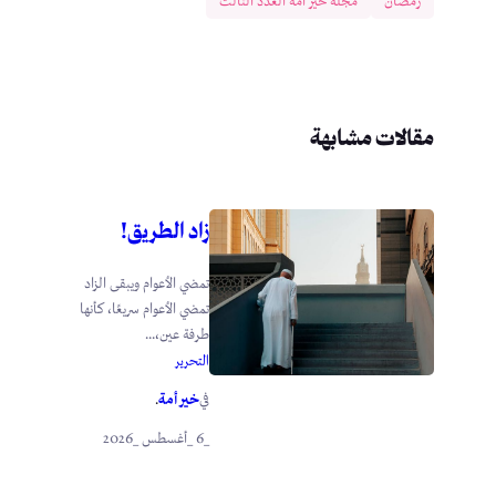
رمضان
مجلة خير أمة العدد الثالث
مقالات مشابهة
زاد الطريق!
تمضي الأعوام ويبقى الزاد
تمضي الأعوام سريعًا، كأنها
طرفة عين،...
التحرير
خير أمة
في
.
_6 _أغسطس _2026