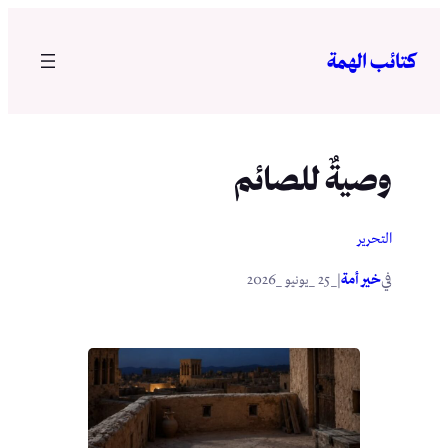
تخطى
إلى
كتائب الهمة
المحتوى
وصيةٌ للصائم
التحرير
في
|
خير أمة
_25 _يونيو _2026