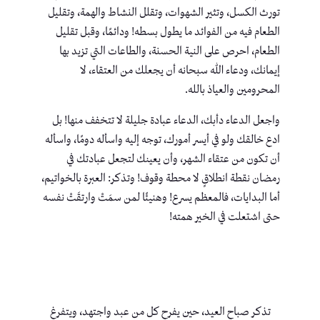
تورث الكسل، وتثير الشهوات، وتقلل النشاط والهمة، وتقليل
الطعام فيه من الفوائد ما يطول بسطه! ودائمًا، وقبل تقليل
الطعام، احرص على النية الحسنة، والطاعات التي تزيد بها
إيمانك، ودعاء الله سبحانه أن يجعلك من العتقاء، لا
المحرومين والعياذ بالله.
واجعل الدعاء دأبك، الدعاء عبادة جليلة لا تتخفف منها! بل
ادع خالقك ولو في أيسر أمورك، توجه إليه واسأله دومًا، واسأله
أن تكون من عتقاء الشهر، وأن يعينك لتجعل عبادتك في
رمضان نقطة انطلاقٍ لا محطة وقوف! وتذكر: العبرة بالخواتيم،
أما البدايات، فالمعظم يسرع! وهنيئًا لمن سمَتْ وارتقَتْ نفسه
حتى اشتعلت في الخير همته!
تذكر صباح العيد، حين يفرح كل من عبد واجتهد، ويتفرغ