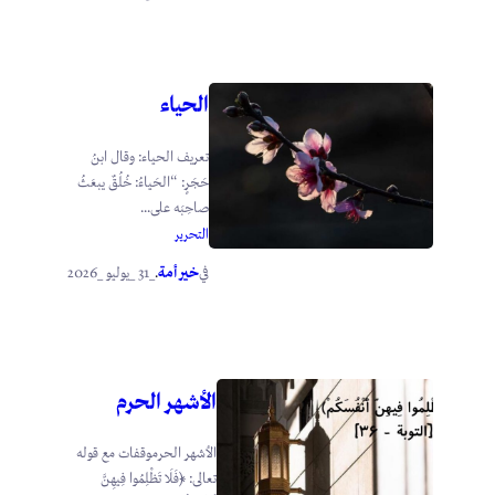
الحياء
تعريف الحياء: وقال ابنُ
حَجَرٍ: “الحَياءُ: خُلُقٌ يبعَثُ
صاحِبَه على...
التحرير
خير أمة
_31 _يوليو _2026
في
.
الأشهر الحرم
الأشهر الحرموقفات مع قوله
تعالى: ﴿فَلَا تَظْلِمُوا فِيهِنَّ