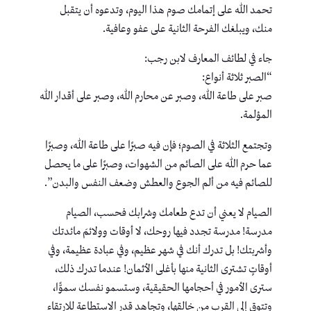
تحمد الله على إتمامك صوم هذا اليوم، وتدعوه أن يتقبل
منك، ويبلغك الفرحة الثانية على عفو وعافية.
جاء في لطائف المعارف لابن رجب:
“الصبر ثلاثة أنواع:
صبر على طاعة الله، وصبر عن محارم الله، وصبر على أقدار الله
المؤلمة.
وتجتمع الثلاثة في الصوم؛ فإن فيه صبرًا على طاعة الله، وصبرًا
عما حرم الله على الصائم من الشهوات، وصبرًا على ما يحصل
للصائم فيه من ألم الجوع والعطش وضعف النفس والبدن”.
الصيام لا يعني أن تدع طعامك وشرابك فحسب، الصيام
مدرسة! مدرسة تجدد فيها روحك، لا أوقات وولائمَ مائدتك
وأشربتك! بل تدرك أنك في شهر عظيم، وفي عبادة عظيمة، وفي
أوقاتٍ تشترى الثانية منها بأغلى الأثمان! عندما تدرك ذلك،
سترى الأمور في أحجامها الحقيقية، وستسمو نفسك سموًّا،
وتتوق إلى القرب من خالقها، وتجاهد قدر الاستطاعة للارتقاء