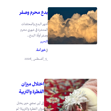
بدع محرم وصفر
أشهر البدع والمعتقدات
المنتشرة في شهري محرم
وصفر أولًا: البدع...
التحرير
خير أمة
في
.
_5 _أغسطس _2026
اختلال ميزان
الفطرة والتربية
إلى أين نمضي حين يختل
ميزان الفطرة والتربية؟ لم