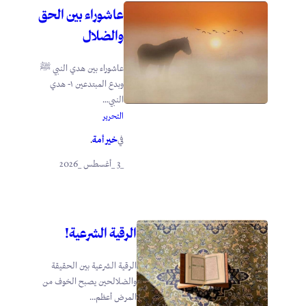
عاشوراء بين الحق
والضلال
عاشوراء بين هدي النبي ﷺ
وبدع المبتدعين ١- هدي
النبي...
التحرير
خير أمة
في
.
_3 _أغسطس _2026
الرقية الشرعية!
الرقية الشرعية بين الحقيقة
والضلالحين يصبح الخوف من
المرض أعظم...