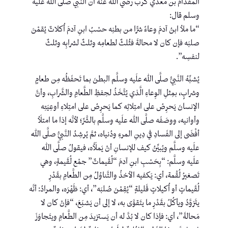
المقدام بن معدي كرب رضي الله عنه أن النبي صلى الله عليه
وسلم قال:
“ما ملأ ابنُ آدمَ وعاءً شرًّا من بطنِه حسْبُ ابنِ آدمَ أُكلاتٌ يُقمْنَ
صلبَه فإن كان لا محالةَ فثُلثٌ لطعامِه وثلثٌ لشرابِه وثلثٌ
لنفسِه”.
يُشبِّهُ النَّبيُّ صلَّى اللهُ علَيه وسلَّم البطنَ بما تَحفَظُه مِن طعامٍ
وشرابٍ، بمِثلِ الوِعاءِ الَّذي يُتَّخَذُ لحِفظِ الطَّعامِ والشَّرابِ، وأنَّ
الإنسانَ يَحرِصُ على امتِلائِه كما يَحرِصُ على امتِلاءِ أوعِيَتِه
وأوانيه، ووصَفَه صلَّى اللهُ علَيه وسلَّم بالشَّرِّ؛ لأنَّه إذا ما امتلَأ
أفْضَى إلى الفَسادِ في دِينِ المرءِ ودُنياه، ثمَّ يُرشِدُ النَّبيُّ صلَّى اللهُ
علَيه وسلَّم ويُبيِّنُ كيف للإنسانِ أنْ يَملَأَه، فيقولُ صلَّى اللهُ
علَيه وسلَّم: “بِحَسْبِ ابنِ آدمَ “لُقَيماتٌ” جمْع لُقَيمةٍ، وهي
تَصغيرُ لُقْمة، أي: يَكفيه الأخذُ والتَّناوُلُ مِن الطَّعامِ بقَدْرِ
لُقَيماتٍ أو أُكيلاتٍ قَليلةٍ “يُقِمْنَ صُلبَه”، أي: ظَهْرَه، والمرادُ: أنَّه
يتَزوَّدُ ويأكُلُ بقَدْرِ ما يتَقوَّى به، لا إلى أن يَشبَعَ، “فإنْ كان لا
مَحالةَ”، أي: فإذا كان لا بُدَّ له أن يَستزيدَ مِن الطَّعامِ ويتَجاوَزَ