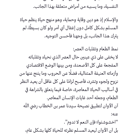
النفسية، وما يسببه من أمراض متعلقة بهذا الجانب.
والإسلام إذ هو دين وقاية وحماية، وهو منهج حياة ينظم حياة
المسلم بشكل كامل دون إغفال أي أمر ولو كان بسيطًا، لم
يترك هذا الجانب، بل وجهنا فأحسن التوجيه.
نمط الطعام وتقلبات العصر:
لا يخفى على ذي عينين حال العصر الذي نحياه وتقلباته
المفجعة على كل الأصعدة، ومن بينها الوضع الاقتصادي
وأزماته العنيفة المتتالية، فضلًا عن الحروب وما ينتج عنها من
نزوح ولجوء وتشرد، فأصبح لزامًا على كل عاقل أن يعيد النظر
في أساليب الحياة المعاصرة، خاصة فيما يتعلق بالشراهة في
الطعام، وجعله أحد غايات الإنسان المعاصر.
آن الأوان لتطبيق نصيحة سيدنا عمر بن الخطاب رضي الله
عنه:
“اخشوشنوا؛ فإن النعم لا تدوم”.
بل آن الأوان ليعيد المسلم نظرته للحياة كلها بشكل عام،