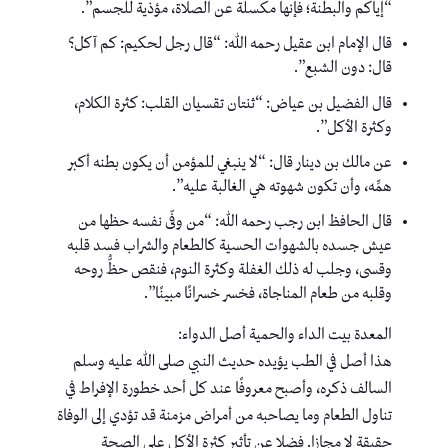
“إياكم والبطنة؛ فإنها مكسلة عن الصلاة، مؤذية للجسم”.
قال الإمام ابن عقيل رحمه الله: “قال رجل لحكيم: كم آكل؟
قال: دون الشبع”.
قال الفضيل بن عياض: “ثنتان تقسيان القلب: كثرة الكلام،
وكثرة الأكل”.
عن مالك بن دينار قال: “لا ينبغي للمؤمن أن يكون بطنه أكبر
همِّه، وأن تكون شهوته هي الغالبة عليه”.
قال الحافظ ابن رجب رحمه الله: “من وفّى نفسه حظها من
عيش جسده بالشهوات الحسية كالطعام والشراب فسد قلبه
وقسى، وجلب له ذلك الغفلة وكثرة النوم، فنقص حظُّ روحه
وقلبه من طعام المناجاة، فخسر خسرانًا مبينًا”.
المعدة بيت الداء والحمية أصل الدواء:
هذا أصل في الطب يؤيده حديث النبي صلى الله عليه وسلم
السالف ذكره، وأصبح معروفًا عند كل أحد خطورة الإفراط في
تناول الطعام وما يصاحبه من أمراض مزمنة قد تؤدي إلى الوفاة
حقيقة لا مجازا. فضلا عن تأثير كثرة الأكل على الصحة