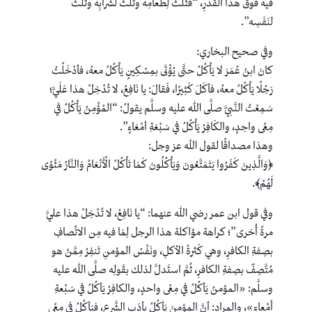
فيه فوقَ هذا القَدْرِ، “فثُلثٌ لِطَعامِه وثلثٌ لشَرابِه وثلثٌ
لنَفَسِه”.
وفي صحيح البخاري:
كانَ ابنُ عُمَرَ لا يَأْكُلُ حتَّى يُؤْتَى بمِسْكِينٍ يَأْكُلُ معهُ، فأدْخَلْتُ
رَجُلًا يَأْكُلُ معهُ، فأكَلَ كَثِيرًا، فَقالَ: يا نَافِعُ، لا تُدْخِلْ هذا عَلَيَّ؛
سَمِعْتُ النَّبيَّ صلَّى اللهُ عليه وسلَّم يقولُ: “المُؤْمِنُ يَأْكُلُ في
مِعًى واحِدٍ، والكَافِرُ يَأْكُلُ في سَبْعَةِ أمْعَاءٍ”.
وهذا مصداقًا لقول الله عز وجل:
﴿وَالَّذِينَ كَفَرُوا يَتَمَتَّعُونَ وَيَأْكُلُونَ كَمَا تَأْكُلُ الْأَنْعَامُ وَالنَّارُ مَثْوًى
لَهُمْ﴾.
وفي قول ابن عمر رضي الله عنهما: “يا نَافِعُ، لا تُدْخِلْ هذا عليَّ
مرةً أُخرى”؛ كراهة مؤاكلة هذا الرجل لِمَا فيه مِن الاتِّصافِ
بصِفةِ الكافرِ، وهي كَثرةُ الأكلِ، ونَفْسُ المؤمنِ تَنفِرُ مِمَّنْ هو
مُتَّصِفٌ بصِفةِ الكافرِ، ثُمَّ استَدلَّ لذلك بقَولِه صلَّى اللهُ عليه
وسلَّم: «المؤمنُ يَأكُلُ في مِعًى واحدٍ، والكافِرُ يَأكُلُ في سَبْعةِ
أَمْعاءٍ»، والمراد: أنَّ المؤمنَ يَأكُلُ بأدَبِ الشَّرعِ، فيَأكُلُ في مِعًى