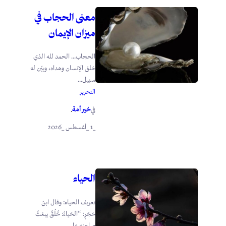
معنى الحجاب في
ميزان الإيمان
الحجاب… الحمد لله الذي
خلق الإنسان وهداه، وبيّن له
سبيل...
التحرير
خير أمة
في
.
_1 _أغسطس _2026
الحياء
تعريف الحياء: وقال ابنُ
حَجَرٍ: “الحَياءُ: خُلُقٌ يبعَثُ
صاحِبَه على...