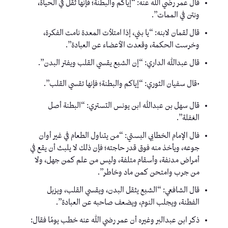
قال عمر رضي الله عنه: “إياكم والبطنة؛ فإنها ثقل في الحياة،
ونتن في الممات”.
قال لقمان لابنه: “يا بني، إذا امتلأت المعدة نامت الفكرة،
وخرست الحكمة، وقعدت الأعضاء عن العبادة”.
قال عبدالله الداري: “إن الشبع يقسي القلب ويفتر البدن”.
•قال سفيان الثوري: “إياكم والبطنة؛ فإنها تقسي القلب”.
قال سهل بن عبدالله ابن يونس التستري: “البطنة أصل
الغفلة”.
فال الإمام الخطابي البستي: “من يتناول الطعام في غير أوان
جوعه، ويأخذ منه فوق قدر حاجته؛ فإن ذلك لا يلبث أن يقع في
أمراض مدنفة، وأسقام متلفة، وليس من علم كمن جهل، ولا
من جرب وامتحن كمن ماد وخاطر”.
قال الشافعي: “الشبع يثقل البدن، ويقسي القلب، ويزيل
الفطنة، ويجلب النوم، ويضعف صاحبه عن العبادة”.
ذكر ابن عبدالبر وغيره أن عمر رضي الله عنه خطب يومًا فقال: