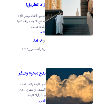
زاد الطريق!
تمضي الأعوام ويبقى الزاد
تمضي الأعوام سريعًا، كأنها
طرفة عين،...
التحرير
خير أمة
في
.
_6 _أغسطس _2026
بدع محرم وصفر
أشهر البدع والمعتقدات
المنتشرة في شهري محرم
وصفر أولًا: البدع...
التحرير