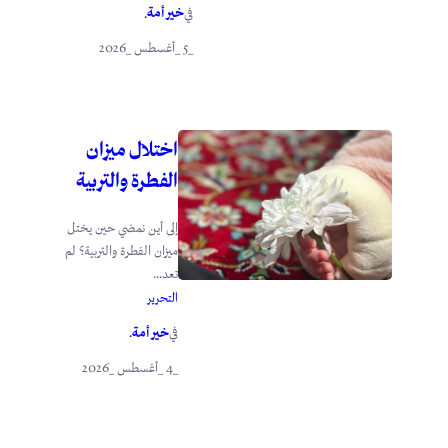
خير أمة
في
.
_5 _أغسطس _2026
اختلال ميزان
الفطرة والتربية
إلى أين نمضي حين يختل
ميزان الفطرة والتربية؟ لم
تعد...
التحرير
خير أمة
في
.
_4 _أغسطس _2026