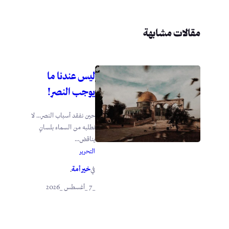
مقالات مشابهة
ليس عندنا ما
يوجب النصر!
حين نفقد أسباب النصر… لا
نطلبه من السماء بلسانٍ
يناقض...
التحرير
خير أمة
في
.
_7 _أغسطس _2026