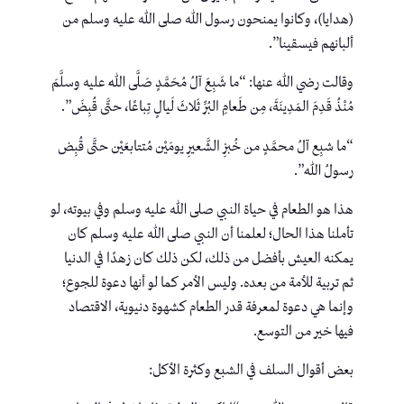
(هدايا)، وكانوا يمنحون رسول الله صلى الله عليه وسلم من
ألبانهم فيسقينا”.
وقالت رضي الله عنها: “ما شَبِعَ آلُ مُحَمَّدٍ صَلَّى اللهُ عليه وسلَّمَ
مُنْذُ قَدِمَ المَدِينَةَ، مِن طَعامِ البُرِّ ثَلاثَ لَيالٍ تِباعًا، حتَّى قُبِضَ”.
“ما شبِع آلُ محمَّدٍ من خُبزِ الشَّعيرِ يومَيْن مُتتابعَيْن حتَّى قُبِض
رسولُ اللهِ”.
هذا هو الطعام في حياة النبي صلى الله عليه وسلم وفي بيوته، لو
تأملنا هذا الحال؛ لعلمنا أن النبي صلى الله عليه وسلم كان
يمكنه العيش بأفضل من ذلك، لكن ذلك كان زهدًا في الدنيا
ثم تربية للأمة من بعده. وليس الأمر كما لو أنها دعوة للجوع؛
وإنما هي دعوة لمعرفة قدر الطعام كشهوة دنيوية، الاقتصاد
فيها خير من التوسع.
بعض أقوال السلف في الشبع وكثرة الأكل: