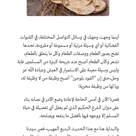
أينما وجهت وجهك في وسائل التواصل المختلفة، في القنوات
الفضائية أو أي وسيلة مرئية أو مسموعة أو مقروءة، تجدها
تضج بصور الطعام ووصفات الطعام وكل ما يتعلق بالطعام،
تشعر وكأن الطعام أصبح عند شريحة كبيرة من المسلمين غاية
وليس وسيلة معينة على الاستمرار في العيش وعبادة الله عز
وجل،حتى إن “الفود بلوجرز” أصبح وظيفة من لا وظيفة له،
ويا لها من وظيفة مخزية!
فصرنا الآن في أمس الحاجة لإعادة وضع الأمر في نصابه بناء
على ميزان الشرع الحكيم الذي لم يغفل أي تفصيلة في حياة
المسلم إلا ووجهه فيها بأفضل ما ينفعه ويصلحه.
والبداية هنا مع هذا الحديث البديع المهيب، فعن سيدنا