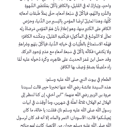
واحدٍ، ويُبارَكُ له في القَليلِ، والكافِرَ يَأكُلُ بمُقْتَضَى الشَّهوةِ
والشَّرَهِ والنَّهَمِ، فيَأكُلُ في سَبْعةِ أمعاءٍ، حتَّى يَملأَ طَبقاتِ أمعائِه
كُلِّها، وهذا تَمثيلٌ لرِضَا المؤمنِ بِاليَسيرِ مِنَ الدُّنيا، وحِرْصِ
الكافرِ على الكَثيرِ مِنها، وهو إعلامٌ بأنَّ هَمَّ المُؤمِنِ مَرضاةُ ربِّه
تعالَى لا التَّوسُّعُ في المأْكولِ؛ فيَكْفيهِ القليلُ، وعكْسُه الكافرُ؛
فهَمُّه الاستمتاعُ بالطَّيِّباتِ في حَياتِه الدُّنيا، فيَأكُلُ بنَهَمٍ وشَراهةٍ
ولا يَكتفي؛ فكأنَّه يَأكُلُ في سَبعةِ أمعاءٍ مع عدَمِ وُجودِ البركةِ.
وقد حمل ابنُ عُمَرَ الحديثَ على ظاهِرِه، وكَرِهَ دُخولَه عليه لَمَّا
رآه متَّصِفًا بصفةٍ وُصِفَ بها الكافِرُ.
الطعام في بيوت النبي صلى الله عليه وسلم:
هذه السيدة عائشة رضي الله عنها تخبرنا حين قالت لسيدنا
عروة بن الزبير رضي اللَّه عنهما: “ابن أختي، إن كنا لننظر إلى
الهلال ثم الهلال؛ ثلاثةُ أهلَّة في شهرين، وما أُوقِدَت في أبيات
رسول الله صلى الله عليه وسلم نارٌ، فقلت: يا خالة، ما كان
يُعِيشُكم؟ قالت: الأسودان: التمر والماء، إلا أنه قد كان لرسول
الله صلى الله عليه وسلم جيران من الأنصار كانت لهم منائح