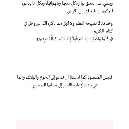
وينفي عنه التعلق بها وبكل متعها وشهواتها، وبكل ما يدعوه
للركون لها فيخلده إلى الأرض.
وختامًا: لا نصيحة أعظم ولا أوفى مما ذكره الله عز وجل في
كتابه الكريم:
﴿وَكُلُوا وَاشْرَبُوا وَلَا تُسْرِفُوا ۚ إِنَّهُ لَا يُحِبُّ الْمُسْرِفِينَ﴾.
فليس المقصود كما أسلفنا أن ندعو إلى الجوع والهلاك، وإنما
هي دعوة لإعادة الأمور إلى نصابها الصحيح.