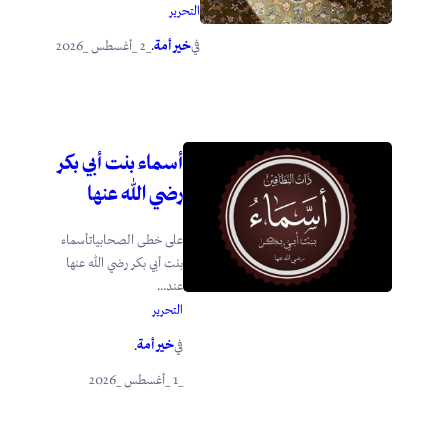
التحرير
خير أمة
_2 _أغسطس _2026
في
.
أسماء بنت أبي بكر
رضي الله عنها
على خطى الصحابياتأسماء
بنت أبي بكر رضي الله عنها
عند...
التحرير
خير أمة
في
.
_1 _أغسطس _2026