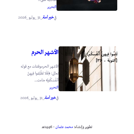
التحرير
خير أمة
_31 _يوليو _2026
في
.
الأشهر الحرم
الأشهر الحرموقفات مع قوله
تعالى: ﴿فَلَا تَظْلِمُوا فِيهِنَّ
أَنْفُسَكُمْ﴾ جاءت...
التحرير
خير أمة
_31 _يوليو _2026
في
.
تطوير وإنشاء:
محمد عثمان
– 1446هـ