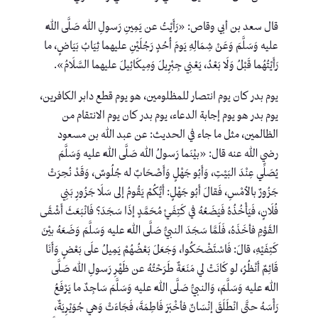
قال سعد بن أبي وقاص: «رَأَيْتُ عن يَمِينِ رَسولِ اللهِ صَلَّى اللَّهُ
عليه وَسَلَّمَ وَعَنْ شِمَالِهِ يَومَ أُحُدٍ رَجُلَيْنِ عليهما ثِيَابُ بَيَاضٍ، ما
رَأَيْتُهُما قَبْلُ وَلَا بَعْدُ، يَعْنِي جِبْرِيلَ وَمِيكَائِيلَ عليهما السَّلَامُ».
يوم بدر كان يوم انتصار للمظلومين، هو يوم قطع دابر الكافرين،
يوم بدر هو يوم إجابة الدعاء، يوم بدر كان يوم الانتقام من
الظالمين، مثل ما جاء في الحديث: عن عبد الله بن مسعود
رضي الله عنه قال: «بيْنَما رَسولُ اللهِ صَلَّى اللَّهُ عليه وَسَلَّمَ
يُصَلِّي عِنْدَ البَيْتِ، وَأَبُو جَهْلٍ وَأَصْحَابٌ له جُلُوسٌ، وَقَدْ نُحِرَتْ
جَزُورٌ بالأمْسِ، فَقالَ أَبُو جَهْلٍ: أَيُّكُمْ يَقُومُ إلى سَلَا جَزُورِ بَنِي
فُلَانٍ، فَيَأْخُذُهُ فَيَضَعُهُ في كَتِفَيْ مُحَمَّدٍ إذَا سَجَدَ؟ فَانْبَعَثَ أَشْقَى
القَوْمِ فأخَذَهُ، فَلَمَّا سَجَدَ النبيُّ صَلَّى اللَّهُ عليه وَسَلَّمَ وَضَعَهُ بيْنَ
كَتِفَيْهِ، قالَ: فَاسْتَضْحَكُوا، وَجَعَلَ بَعْضُهُمْ يَمِيلُ علَى بَعْضٍ وَأَنَا
قَائِمٌ أَنْظُرُ، لو كَانَتْ لي مَنَعَةٌ طَرَحْتُهُ عن ظَهْرِ رَسولِ اللهِ صَلَّى
اللَّهُ عليه وَسَلَّمَ، وَالنبيُّ صَلَّى اللَّهُ عليه وَسَلَّمَ سَاجِدٌ ما يَرْفَعُ
رَأْسَهُ حتَّى انْطَلَقَ إنْسَانٌ فأخْبَرَ فَاطِمَةَ، فَجَاءَتْ وَهي جُوَيْرِيَةٌ،