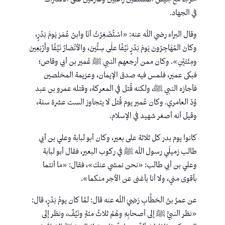
في الجهاد.
وقال البراء رضي الله عنه: «اسْتُصْغِرْتُ أنَا وابنُ عُمَرَ يَومَ بَدْرٍ،
وكانَ المُهَاجِرُونَ يَومَ بَدْرٍ نَيِّفًا علَى سِتِّينَ، والأنْصَارُ نَيِّفًا وأَرْبَعِينَ
ومِئَتَيْنِ». وكان ممن أرجعهم النبي ﷺ عُمير بن أبي وقاص؛
فبكى عمير، فلمس فيه صدق الإيمان، وعزيمة المخلصين
فأجازه النبي ﷺ، ولكنه قُتل في المعركة، وقتله عمرو بن عبد
وُدّ العامري. وكان عُمير يوم قُتل لا يتجاوز الست عشرة سنة،
وقيل أنه أصغر شهيد في الإسلام.
كانوا يوم بدر كل ثلاثة على بعير، وكان أبو لبابة وعلي بن أبي
طالب زميلَي رسول الله ﷺ في ركوب البعير، فقال أبو لبابة
وعلي بن أبي طالب: «نحن نمشي عنك»، فقال: «ما أنتما
بأقوى مني، ولا أنا بأغنى عن الأجر منكما».
عن عمرُ بنُ الخطَّابِ رَضِيَ اللهُ عنه قال: لمَّا كان يومُ بَدْرٍ، قال:
«نظر النبيُّ ﷺ إلى أصحابِهِ وهُمْ ثلاثُ مئةٍ ونَيِّفٌ، ونظر إلى