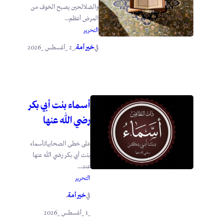
والضلالحين يصبح الخوف من
المرض أعظم...
التحرير
خير أمة
_2 _أغسطس _2026
في
.
أسماء بنت أبي بكر
رضي الله عنها
على خطى الصحابياتأسماء
بنت أبي بكر رضي الله عنها
عند...
التحرير
خير أمة
في
.
_1 _أغسطس _2026