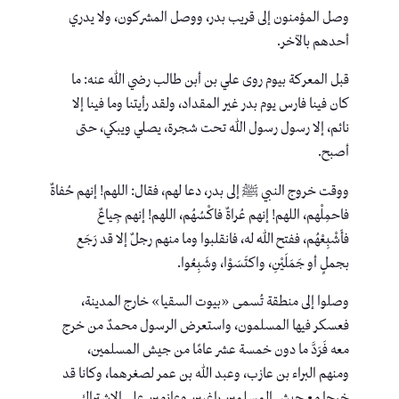
وصل المؤمنون إلى قريب بدر، ووصل المشركون، ولا يدري
أحدهم بالآخر.
قبل المعركة بيوم روى علي بن أبن طالب رضي الله عنه: ما
كان فينا فارس يوم بدر غير المقداد، ولقد رأيتنا وما فينا إلا
نائم، إلا رسول رسول الله تحت شجرة، يصلي ويبكي، حتى
أصبح.
ووقت خروج النبي ﷺ إلى بدر، دعا لهم، فقال: اللهم! إنهم حُفاةٌ
فاحمِلْهم، اللهم! إنهم عُراةٌ فاكْسُهُم، اللهم! إنهم جِياعٌ
فأَشْبِعْهُم، ففتح اللهُ له، فانقلبوا وما منهم رجلٌ إلا قد رَجَع
بجملٍ أو جَمَلَيْنِ، واكتَسَوْا، وشَبِعُوا.
وصلوا إلى منطقة تُسمى «بيوت السقيا» خارج المدينة،
فعسكر فيها المسلمون، واستعرض الرسول محمدٌ من خرج
معه فَرَدَّ ما دون خمسة عشر عامًا من جيش المسلمين،
ومنهم البراء بن عازب، وعبد الله بن عمر لصغرهما، وكانا قد
خرجا مع جيش المسلمين راغبين وعازمين على الاشتراك