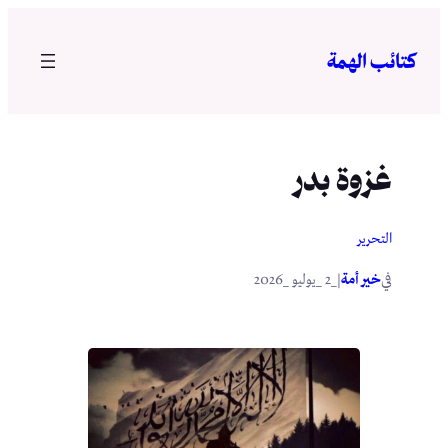
تخطى
إلى
كتائب الهمة
المحتوى
غزوة بدر
التحرير
في
|
خير أمة
_2 _يوليو _2026