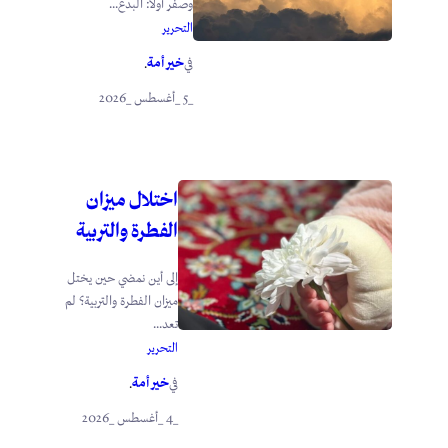
وصفر أولًا: البدع...
التحرير
خير أمة
في
.
_5 _أغسطس _2026
اختلال ميزان
الفطرة والتربية
إلى أين نمضي حين يختل
ميزان الفطرة والتربية؟ لم
تعد...
التحرير
خير أمة
في
.
_4 _أغسطس _2026