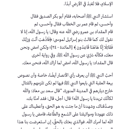
الإسلامِ، فلا تُعْبَدُ في الأرضِ أبدًا.
استشار النبي ﷺ أصحابه، فقام أبو بكر الصديق فقال
وأحسن، ثم قام عمر بن الخطاب فقال وأحسن، ثم
قام المقداد بن عمرو رضي الله عنه وقال: يا رسول الله، إنا لا
نقول لك كما قالتْ بنو إسرائيل لموسى: ﴿فَاذْهَبْ أَنْتَ وَرَبُّكَ
فَقَاتِلَا إِنَّا هَاهُنَا قَاعِدُونَ ﴾ [المائدة – ٢٤]؛ ولكنِ امضِ ونحن
معَك، فكأنَّه سُرِّيَ عن رسولِ الله ﷺ. وفي رواية أخرى
قال المقداد: يا رسول الله، امضِ لما أراك الله، فنحن معك.
أحبَّ النبي ﷺ أن يعرف رأي الأنصار أيضًا، خاصة وأن نصوص
بيعة العقبة التي بايعوا النبي ﷺ فيها لم تكن تلزمهم بالقتال
خارج ديارهم في المدينة المنورة، “قال سعد بن معاذ: والله
لكأنَّك تريدنا يا رسول الله؟ قال: أجل، قال: فقد آمنَّا بك،
وصدَّقناك، وشهدنا أنَّ ما جئت به هو الحق، وأعطيناك على
ذلك عهودنا ومواثيقنا على السَّمع والطَّاعة، فامض يا رسول
الله لما أمرك الله. فوالذي بعثك بالحقِّ، إن استعرضت بنا هذا