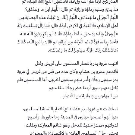
المشركينَ فإذا هُمْ ألفٌ وزيادةٌ، فاستقبَلَ النبيُّ ﷺ القِبلةَ، ثم
مَدَّ يديْهِ وعليه رِداؤُهُ وإزارُهُ، ثم قال: اللَّهمَّ أينَ ما وَعَدْتَني؟
اللَّهمَّ أَنْجِزْ لي ما وَعَدْتَني، اللَّهمَّ إنَّكَ إنْ تُهلِكْ هذهِ العِصابةَ مِن
أهلِ الإسلامِ، فلا تُعْبَدُ في الأرضِ أبدًا، قال: فما زال يَستَغيثُ ربَّهُ
عزَّ وجلَّ ويَدْعوه حتى سَقَطَ رِداؤُهُ، فأتاهُ أبو بكرٍ رَضِيَ اللهُ عنه
فأخذ رِداءَهُ فرَدَّاهُ، ثم الْتَزَمَهُ مِن وَرائِهِ، ثم قال: يا نَبيَّ اللهِ، كَفاكَ
مُناشَدَتُكَ ربَّكَ؛ فإنَّهُ سيُنْجِزُ لكَ ما وَعَدَكَ».
انتهت غزوة بدر بانتصار المسلمين على قريش وقتل
قائدهم عمرو بن هشام، وكان عدد من قُتل من قريش في غزوة
بدر سبعين رجلًا، وأُسر منهم سبعون آخرون. أما المسلمون فلم
يُقتل منهم سوى أربعة عشر رجلًا، ستة منهم
من المهاجرين وثمانية من الأنصار.
تمخَّضت عن غزوة بدر عدة نتائج نافعةٍ بالنسبة للمسلمين،
منها أنهم أصبحوا مهابين في المدينة وما جاورها، وأصبح
لدولتهم مصدرٌ جديدٌ للدخل وهو غنائم المعارك؛ وبذلك
تحسّن حالُ المسلمين الماديّ والاقتصاديّ والمعنويّ.