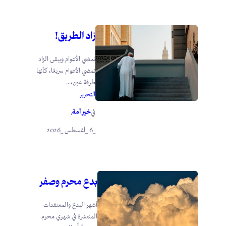
زاد الطريق!
تمضي الأعوام ويبقى الزاد
تمضي الأعوام سريعًا، كأنها
طرفة عين،...
التحرير
خير أمة
في
.
_6 _أغسطس _2026
بدع محرم وصفر
أشهر البدع والمعتقدات
المنتشرة في شهري محرم