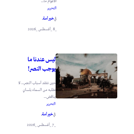
الأعوام ما...
التحرير
خير أمة
في
.
_8 _أغسطس _2026
ليس عندنا ما
يوجب النصر!
حين نفقد أسباب النصر… لا
نطلبه من السماء بلسانٍ
يناقض...
التحرير
خير أمة
في
.
_7 _أغسطس _2026