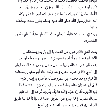
البحر، فخضته لخضناه معك، ما يتخلَّف منَّا رجل واحد، وما
نكره أن تلقى بنا عدوَّنا غدًا، إنَّا لصُبُرٌ في الحرب، صُدُقٌ عند
اللِّقاء، ولعلَّ الله يريك منَّا ما تقرُّ به عينك، فسِر بنا على بركة
الله. فسُرَّ رسول الله صلى الله عليه وسلم بقول سعد، ونشَّطه
ذلك”.
وورد في الحديث: «آيَةُ الإيمانِ حُبُّ الأنْصارِ، وآيَةُ النِّفاقِ بُغْضُ
الأنْصارِ».
بعث النبي ﷺ رجلين من الصحابة إلى بئر بدر يستطلعان
الأخبار، فوجدا رجلًا اسمه مجدي بْنُ عَمْرٍو وسمعا جاريتين
يتحدثان عن القافلة وأنها ستصل خلال يومين. عاد الصحابيان
إلى النبي ﷺ وأخبراه الخبر، وبعد وقت جاء أبو سفيان يستطلع
الأخبار ووجد مجدي بن عمرو فسأله فأخبره برؤيته راكبين.
فَأَتَى أَبُو سُفْيَانَ مُناخَهما، فَأَخَذَ مِنْ أبعارِ بَعِيرَيْهِمَا، فَفَتَّهُ، فَإِذَا
فِيهِ النَّوَى، فَقَالَ: هَذِهِ وَاَللَّهِ عَلَائِفُ يَثْرِبَ. فَرَجَعَ إلَى أَصْحَابِهِ
سَرِيعًا، فَضَرَبَ وَجْهَ عِيرِهِ عَنْ الطَّرِيقِ، فساحَلَ بِهَا (أخذ بها طريق
الساحل)، فترك بدرًا بيسار وانطلق حتى أسرع.