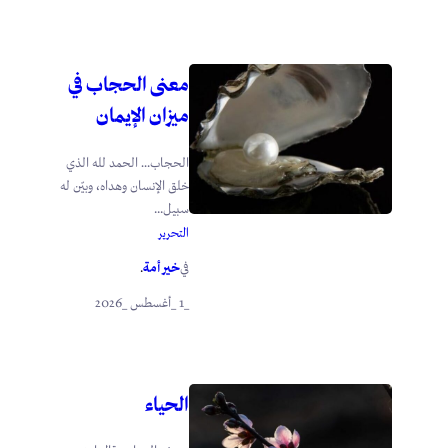
معنى الحجاب في
ميزان الإيمان
الحجاب… الحمد لله الذي
خلق الإنسان وهداه، وبيّن له
سبيل...
التحرير
خير أمة
في
.
_1 _أغسطس _2026
الحياء