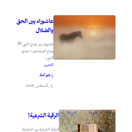
عاشوراء بين الحق
والضلال
عاشوراء بين هدي النبي ﷺ
وبدع المبتدعين ١- هدي
النبي...
التحرير
خير أمة
في
.
_3 _أغسطس _2026
الرقية الشرعية!
الرقية الشرعية بين الحقيقة