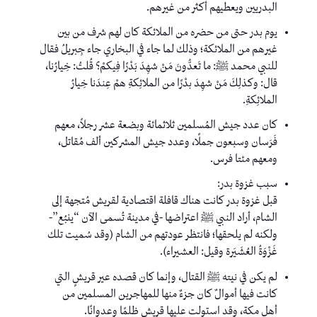
البدريين ويعطيهم أكثر من غيرهم.
يوم بدر حتى من حضره من الملائكة كان لهم شرف من بين
غيرهم من الملائكة؛ وذلك لما جاء في البخاري جاء جِبريلُ فقال
للنبي محمد ﷺ: ما تَعدُّونَ مَنْ شهِدَ بَدْرًا فِيكمْ؟ قُلتُ: خِيارُنا،
قال: وكذلِكَ مَنْ شهِدَ بدْرًا من الملائِكةِ همْ عِندَنا خِيارُ
الملائِكةِ.
كان عدد جيش المُسلمين ثلاثمائة وبضعة عشر رجلاً، معهم
فَرَسان وسبعون جملًا، وعدد جيش المشركين ألف مُقاتل،
ومعهم مئتا فرس.
سبب غزوة بدر:
قبل غزوة بدر كانت هناك قافلة اقتصادية لقريش مُتجهة إلى
الشام، أراد النبي ﷺ اعتراضها -في مدينة تُسمى الآن “ينبُع”-
ولكنه لم يلحقها؛ فانتظر عودتهم من الشام (وقد سُميت تلك
غَزْوَةُ العُشَيَرة وقيل: العشيراء).
لم يكن في نيته ﷺ القتال، وإنما كان قصده عير قريشٍ التي
كانت فيها أموالٌ كان جزءٌ منها للمهاجرين المسلمين من
أهل مكة، وقد استولت عليها قريش ظلمًا وعدوانًا.