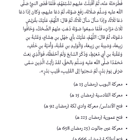
فَطَرَحَتْهُ عنْه، ثُمَّ أَقْبَلَتْ عليهم تَشْتِمُهُمْ، فَلَمَّا قَضَى النبيُّ صَلَّى
اللَّهُ عليه وَسَلَّمَ صَلَاتَهُ، رَفَعَ صَوْتَهُ، ثُمَّ دَعَا عليهم، وَكانَ إذَا دَعَا
دَعَا ثَلَاثًا، وإذَا سَأَلَ سَأَلَ ثَلَاثًا، ثُمَّ قالَ: اللَّهُمَّ، عَلَيْكَ بقُرَيْشٍ
ثَلَاثَ مَرَّاتٍ، فَلَمَّا سَمِعُوا صَوْتَهُ ذَهَبَ عنْهمُ الضِّحْكُ، وَخَافُوا
دَعْوَتَهُ، ثُمَّ قالَ: اللَّهُمَّ، عَلَيْكَ بأَبِي جَهْلِ بنِ هِشَامٍ، وَعُتْبَةَ بنِ
رَبِيعَةَ، وَشيبَةَ بنِ رَبِيعَةَ، وَالْوَلِيدِ بنِ عُقْبَةَ، وَأُمَيَّةَ بنِ خَلَفٍ،
وَعُقْبَةَ بنِ أَبِي مُعَيْطٍ، وَذَكَرَ السَّابِعَ وَلَمْ أَحْفَظْهُ، فَوَالَّذِي بَعَثَ
مُحَمَّدًا صَلَّى اللَّهُ عليه وَسَلَّمَ بالحَقِّ، لقَدْ رَأَيْتُ الَّذِينَ سَمَّى
صَرْعَى يَومَ بَدْرٍ، ثُمَّ سُحِبُوا إلى القَلِيبِ، قَلِيبِ بَدْرٍ».
معركة البويب (رمضان 13 هـ)
معركة القادسية (رمضان 15 هـ)
فتح الأندلس/ معركة وادي لكة (رمضان 92 هـ)
فتح عمورية (رمضان 223 هـ)
معركة عين جالوت (25 رمضان 658 هـ)
فتح أنطاكية (رمضان 666 هـ)