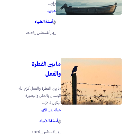
وإن...
هجيرة
أسنة الضياء
في
.
_4 _أغسطس _2026
ما بين الفطرة
والفعل
ما بين الفطرة والفعل:كرَّم الله
الإنسان بالعقل والبصيرة،
ليكون قادرًا...
خولة بنت الأزور
أسنة الضياء
في
.
_3 _أغسطس _2026