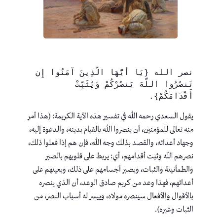
نصر الله {يَا أَيُّهَا الَّذِينَ آمَنُوا إِن 
تَنصُرُوا اللَّهَ يَنصُرْكُمْ وَيُثَبِّتْ 
أَقْدَامَكُمْ}.
يقول السعدي رحمه الله في تفسير هذه الآية الكريمة: (هذا أمر
منه تعالى للمؤمنين، أن ينصروا الله بالقيام بدينه، والدعوة إليه،
وجهاد أعدائه، والقصد بذلك وجه الله، فإن هم إذا فعلوا ذلك،
نصرهم الله وثبت أقدامهم، أي: يربط على قلوبهم بالصبر
والطمأنينة والثبات، ويصبر أجسامهم على ذلك، ويعينهم على
أعدائهم، فهذا وعد من كريم صادق الوعد، أن الذي ينصره
بالأقوال والأفعال سينصره مولاه، وييسر له أسباب النصر، من
الثبات وغيره).