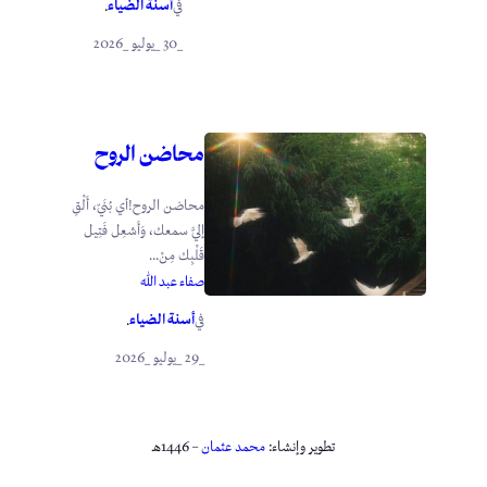
أسنة الضياء
في
.
_30 _يوليو _2026
محاضن الروح
محاضن الروح!أي بُنَيّ، أَلْقِ
إليَّ سمعك، وَأَشعِل فَتِيل
قَلْبِك مِنْ...
صفاء عبد الله
أسنة الضياء
في
.
_29 _يوليو _2026
تطوير وإنشاء:
محمد عثمان
– 1446هـ