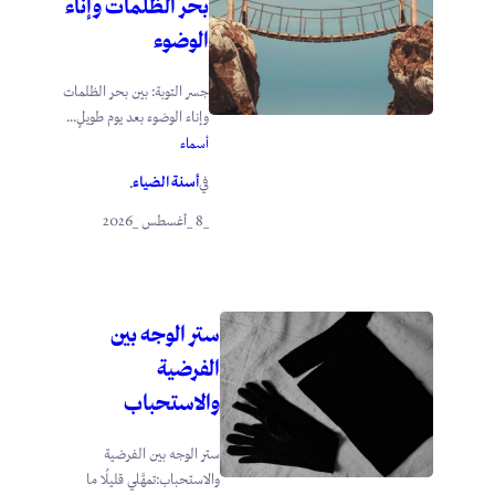
بحر الظلمات وإناء
الوضوء
جسر التوبة: بين بحر الظلمات
وإناء الوضوء بعد يوم طويلٍ...
أسماء
أسنة الضياء
في
.
_8 _أغسطس _2026
ستر الوجه بين
الفرضية
والاستحباب
ستر الوجه بين الفرضية
والاستحباب:تمهَّلي قليلًا ما