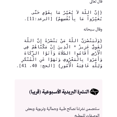
قال تعالى
{إِنَّ اللّهَ لاَ يُغَيِّرُ مَا بِقَوْمٍ حَتَّى 
يُغَيِّرُواْ مَا بِأَنْفُسِهِمْ} [الرعد:11].
وقال سبحانه
{وَلَيَنْصُرَنَّ اللَّهُ مَنْ يَنْصُرُهُ إِنَّ اللَّهَ 
لَقَوِيٌّ عَزِيزٌ * الَّذِينَ إِنْ مَكَّنَّاهُمْ فِي 
الْأَرْضِ أَقَامُوا الصَّلَاةَ وَآتَوُا الزَّكَاةَ 
وَأَمَرُوا بِالْمَعْرُوفِ وَنَهَوْا عَنِ الْمُنْكَرِ 
وَلِلَّهِ عَاقِبَةُ الْأُمُورِ} [الحج: 40، 41].
النشرة البريدية الأسبوعية (قريبا)
ستتصمن نشرتنا نصائح طبية وجمالية وتربوية وبعض
الوصفات للمطبخ