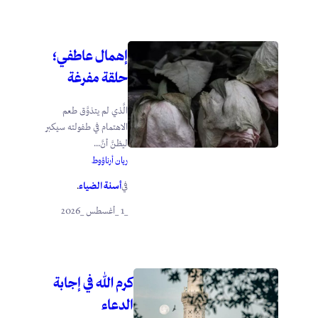
إهمال عاطفي؛
حلقة مفرغة
الَّذي لم يتذوَّق طعم
الاهتمام في طفولته سيكبر
ليظنَّ أنَّ...
ريان أرناؤوط
أسنة الضياء
في
.
_1 _أغسطس _2026
كرم الله في إجابة
الدعاء