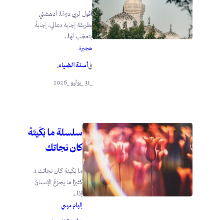
أقول لربي دومًا: أدهشني
بطريقة إجابة دعائي، إجابةً
يتعجّب لها...
هجيرة
أسنة الضياء
في
.
_31 _يوليو _2026
سلسلة ما بَكَيتَهُ
كان نجاتك
ما بَكَيتَهُ كان نجاتك 1
كثيرًا ما يجزعُ الإنسانُ
إذا...
إلهام مهني