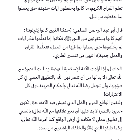
تعلم القرآن الكريم، ما كانوا يحفَظون آيات جديدة حتى يعملوا
بما حفظوه من قبل.
قال أبو عبد الرحمن السلمي: (حدثنا الذين كانوا يُقرِئوننا :
أنهم كانوا يستقرِئون من النبي ﷺ، فكانوا إذا تعلَّموا عَشْر آيات
لم يخلِّفوها حتى يعملوا بما فيها من العمل، فتعلَّمنا القرآن
والعمل جميعًا)، انتهى من تفسير الطبري.
الحاصل، إذا أرادت الأمة الإسلامية النهضة وطلبت النصرة من
الله تعالى؛ لا بد لها من أن تنصر دين الله بالتطبيق العملي في كل
شؤونها، وأن تجعل رضا الله تعالى وأحكام الشريعة فوق كل
الاعتبارات!
ولتغيير الواقع المرير والذل الذي تعيش فيه الأمة، حتى تكون
جديرة بالنصر؛ لا بد عليها أن تغيّر علاقتها مع الله تعالى؛ بالسعي
إلى تطبيقٍ عملي لأحكامه في أرض الواقع كما أمرها الله تعالى،
وكما طبقها النبي ﷺ والخلفاء الراشدين من بعده.