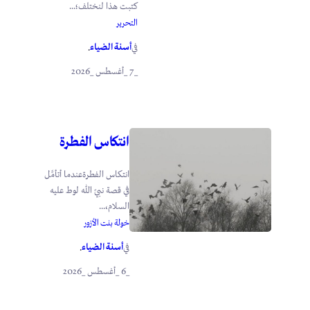
كتبت هذا لنختلف؛...
التحرير
أسنة الضياء
في
.
_7 _أغسطس _2026
انتكاس الفطرة
انتكاس الفطرةعندما أتأمَّل
في قصة نبيّ الله لوط عليه
السلام،...
خولة بنت الأزور
أسنة الضياء
في
.
_6 _أغسطس _2026