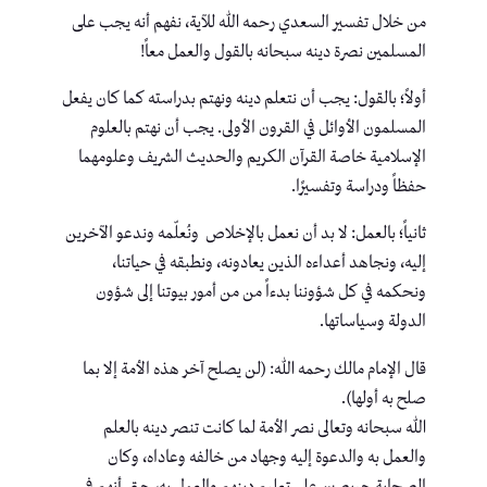
من خلال تفسير السعدي رحمه الله للآية، نفهم أنه يجب على
المسلمين نصرة دينه سبحانه بالقول والعمل معاً!
أولاً؛ بالقول: يجب أن نتعلم دينه ونهتم بدراسته كما كان يفعل
المسلمون الأوائل في القرون الأولى. يجب أن نهتم بالعلوم
الإسلامية خاصة القرآن الكريم والحديث الشريف وعلومهما
حفظاً ودراسة وتفسيرًا.
ثانياً؛ بالعمل: لا بد أن نعمل بالإخلاص ونُعلّمه وندعو الآخرين
إليه، ونجاهد أعداءه الذين يعادونه، ونطبقه في حياتنا،
ونحكمه في كل شؤوننا بدءاً من من أمور بيوتنا إلى شؤون
الدولة وسياساتها.
قال الإمام مالك رحمه الله: (لن يصلح آخر هذه الأمة إلا بما
صلح به أولها).
الله سبحانه وتعالى نصر الأمة لما كانت تنصر دينه بالعلم
والعمل به والدعوة إليه وجهاد من خالفه وعاداه، وكان
الصحابة حريصين على تعليم دينهم والعمل به، حتى أنهم في