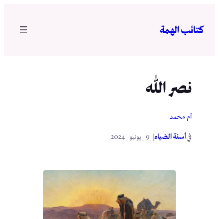
تخطى
إلى
كتائب الهمة
المحتوى
نصر الله
أم محمد
في
|
أسنة الضياء
_9 _يونيو _2024