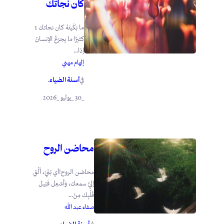
كان نجاتك
ما بَكَيتَهُ كان نجاتك 1
كثيرًا ما يجزعُ الإنسانُ
إذا...
إلهام مهني
أسنة الضياء
في
.
_30 _يوليو _2026
محاضن الروح
محاضن الروح!أي بُنَيّ، أَلْقِ
إليَّ سمعك، وَأَشعِل فَتِيل
قَلْبِك مِنْ...
صفاء عبد الله