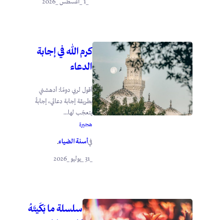
_1 _أغسطس _2026
كرم الله في إجابة
الدعاء
أقول لربي دومًا: أدهشني
بطريقة إجابة دعائي، إجابةً
يتعجّب لها...
هجيرة
أسنة الضياء
في
.
_31 _يوليو _2026
سلسلة ما بَكَيتَهُ