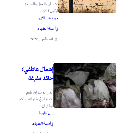
الإنسان بالعقل والبصيرة،
ليكون قادرًا...
خولة بنت الأزور
أسنة الضياء
في
.
_3 _أغسطس _2026
إهمال عاطفي؛
حلقة مفرغة
الَّذي لم يتذوَّق طعم
الاهتمام في طفولته سيكبر
ليظنَّ أنَّ...
ريان أرناؤوط
أسنة الضياء
في
.