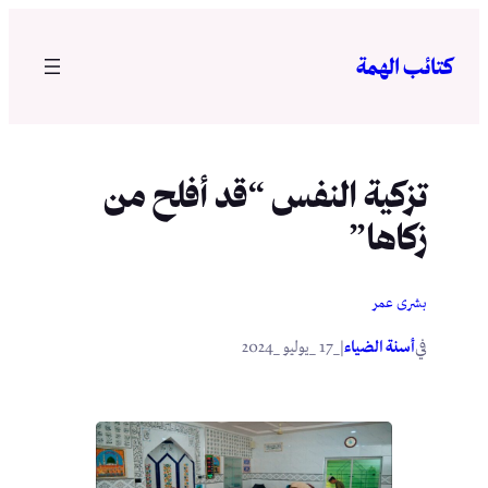
تخطى
إلى
كتائب الهمة
المحتوى
تزكية النفس “قد أفلح من
زكاها”
بشرى عمر
في
|
أسنة الضياء
_17 _يوليو _2024