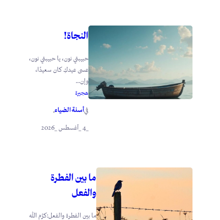
النجاة!
حبيبتي نون، يا حبيبتي نون،
عسى عيدكِ كان سعيدًا،
وإن...
هجيرة
أسنة الضياء
في
.
_4 _أغسطس _2026
ما بين الفطرة
والفعل
ما بين الفطرة والفعل:كرَّم الله