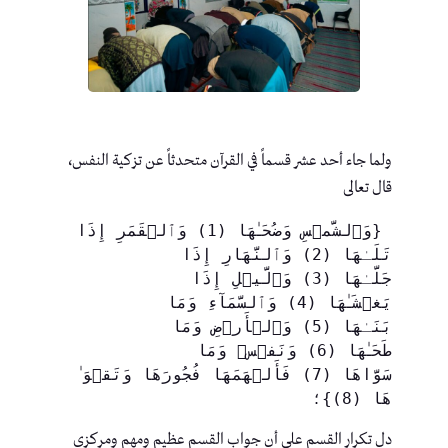
ولما جاء أحد عشر قسماً في القرآن متحدثاً عن تزكية النفس،
قال تعالى
 {وَٱلشَّمۡسِ وَضُحَـٰهَا (1) وَٱلۡقَمَرِ إِذَا 
تَلَـٰهَا (2) وَٱلنَّهَارِ إِذَا 
جَلَّـٰهَا (3) وَٱلَّيۡلِ إِذَا 
يَغۡشَـٰهَا (4) وَٱلسَّمَآءِ وَمَا 
بَنَـٰهَا (5) وَٱلۡأَرۡضِ وَمَا 
طَحَـٰهَا (6) وَنَفۡسٖ وَمَا 
سَوَّاهَا (7) فَأَلۡهَمَهَا فُجُورَهَا وَتَقۡوَ 
ٰهَا (8)}؛ 
دل تكرار القسم على أن جواب القسم عظيم ومهم ومركزي