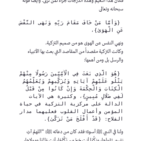
فكان هذا النعيم وهذه الدرجات جزاء لمن تزكى. وأيضاً قوله
سبحانه وتعالى
 {وَأَمَّا مَنْ خَافَ مَقَامَ رَبِّهِ وَنَهَى النَّفْسَ 
عَنِ الْهَوَىٰ}،
ونهي النفس عن الهوى هو من صميم التزكية.
وكانت التزكية مقصداً من المقاصد التي بعث بها الأنبياء
والرسل بل ومن أهمها:
 {هُوَ الَّذِي بَعَثَ فِي الْأُمِّيِّينَ رَسُولًا مِنْهُمْ 
يَتْلُو عَلَيْهِمْ آيَاتِهِ وَيُزَكِّيهِمْ وَيُعَلِّمُهُمُ 
الْكِتَابَ وَالْحِكْمَةَ وَإِنْ كَانُوا مِنْ قَبْلُ 
لَفِي ضَلَالٍ مُبِينٍ}، وكثيرة هي الآيات 
الدالة على مركزية التزكية في حياة 
المؤمن وأعمال القلوب فعليهما مدار 
الفلاح: {قَدْ أَفْلَحَ مَنْ تَزَكَّىٰ}.
ولنا في النبي ﷺ أسوة؛ فقد كان من دعائه ﷺ: “اللهمَّ آتِ
نفسي تقواها، وزكِّهَا أنت خيرُ من زَكَّاهَا، أنت وَلِيُّهَا ومولاها،