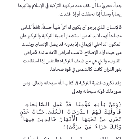
جداً، فحريٌّ بنا أن نقف عند مركزية التزكية في الإسلام وتأثيرها
إيجاباً وسلباً إذا تحققت أو إذا فقدت.
فالإنسان الذي يرجو أن يكون له أثراً طيباً حسناً، نافعاً للناس
مصلحاً لهم، لا بد له من استشعار أهمية التزكية والتركيز على
المكون الداخلي الإيماني، إذ بدونه قد يضل الإنسان ويفسد
من حيث أراد الإصلاح. فأغلب أمراض الأمة عائدة لأمراض
القلوب، والتي هي من ضعف التزكية؛ فالنفس إذا استقامت
بنور القرآن كانت كالشمس في قوة ضحاها.
وقد تكررت قضية التزكية في كتاب الله سبحانه وتعالى، ومن
صور ذلك قوله سبحانه وتعالى
{وَمَنْ يَأْتِهِ مُؤْمِنًا قَدْ عَمِلَ الصَّالِحَاتِ 
فَأُولَٰئِكَ لَهُمُ الدَّرَجَاتُ الْعُلَىٰ.جَنَّاتُ عَدْنٍ 
تَجْرِي مِنْ تَحْتِهَا الْأَنْهَارُ خَالِدِينَ فِيهَا ۚ 
وَذَٰلِكَ جَزَاءُ مَنْ تَزَكَّىٰ}؛ 