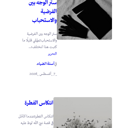
ستر الوجه بين
الفرضية
والاستحباب
ستر الوجه بين الفرضية
والاستحباب:تمهَّلي قليلًا ما
كتبت هذا لنختلف؛...
التحرير
أسنة الضياء
في
.
_7 _أغسطس _2026
انتكاس الفطرة
انتكاس الفطرةعندما أتأمَّل
في قصة نبيّ الله لوط عليه