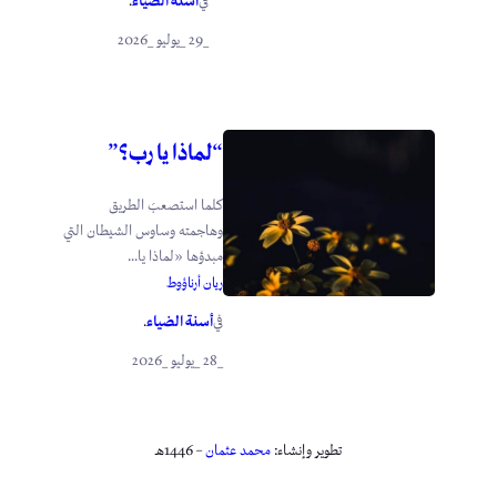
أسنة الضياء
في
.
_29 _يوليو _2026
“لماذا يا رب؟”
كلما استصعبَ الطريق
وهاجمته وساوس الشيطان التي
مبدؤها «لماذا يا...
ريان أرناؤوط
أسنة الضياء
في
.
_28 _يوليو _2026
تطوير وإنشاء:
محمد عثمان
– 1446هـ