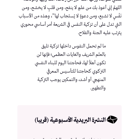
اللهمَّ إني أعوذ بك من علمٍ لا ينفع، ومن قلبٍ لا يخشع، ومن
نَفْسٍ لا تشبع، ومن دعوةٍ لا يُستجاب لها”، وهذه من الأسباب
التي تدل على أن تزكية النفس في الشريعة أمر أساسي محوري
يترتب عليه الجنة والفلاح.
ما لم تحمل النفوس داخلها تزكية تليق
بالعلم الشريف والغايات العظمى؛ فإنها لن
تكون أهلاً لها، فحاجتنا اليوم للبناء النفسي
التزكوي كحاجتنا للتأسيس المعرفي
المنهجي أو أشد، والتمكين يوجب التزكية
والتطهير.
النشرة البريدية الأسبوعية (قريبا)