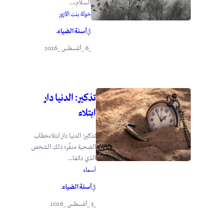
السلام،...
خولة بنت الأزور
أسنة الضياء
في
.
_6 _أغسطس _2026
تذكير: الدنيا دار
ابتلاء
تذكير: الدنيا دار ابتلاءخطاب
الضحية منفِّر؛ ذلك الشخص
الذي دائمًا...
أسماء
أسنة الضياء
في
.
_5 _أغسطس _2026