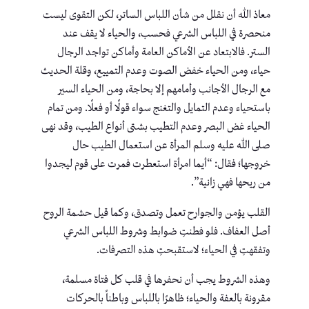
معاذ الله أن نقلل من شأن اللباس الساتر، لكن التقوى ليست
منحصرة في اللباس الشرعي فحسب، والحياء لا يقف عند
الستر. فالابتعاد عن الأماكن العامة وأماكن تواجد الرجال
حياء، ومن الحياء خفض الصوت وعدم التمييع، وقلة الحديث
مع الرجال الأجانب وأمامهم إلا بحاجة، ومن الحياء السير
باستحياء وعدم التمايل والتغنج سواء قولًا أو فعلًا. ومن تمام
الحياء غض البصر وعدم التطيب بشتى أنواع الطيب، وقد نهى
صلى الله عليه وسلم المرأة عن استعمال الطيب حال
خروجها؛ فقال: “أيما امرأة استعطرت فمرت على قوم ليجدوا
من ريحها فهي زانية”.
القلب يؤمن والجوارح تعمل وتصدق، وكما قيل حشمة الروح
أصل العفاف. فلو فطنتِ ضوابط وشروط اللباس الشرعي
وتفقهتِ في الحياء؛ لاستقبحتِ هذه التصرفات.
وهذه الشروط يجب أن نحفرها في قلب كل فتاة مسلمة،
مقرونة بالعفة والحياء؛ ظاهرًا باللباس وباطناً بالحركات