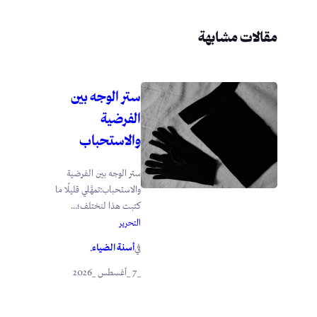
مقالات مشابهة
ستر الوجه بين
الفرضية
والاستحباب
ستر الوجه بين الفرضية
والاستحباب:تمهَّلي قليلًا ما
كتبت هذا لنختلف؛...
التحرير
أسنة الضياء
في
.
_7 _أغسطس _2026