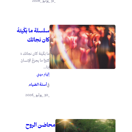
_31 _يوليو _2026
سلسلة ما بَكَيتَهُ
كان نجاتك
ما بَكَيتَهُ كان نجاتك 1
كثيرًا ما يجزعُ الإنسانُ
إذا...
إلهام مهني
أسنة الضياء
في
.
_30 _يوليو _2026
محاضن الروح