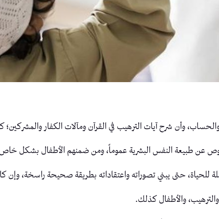
 والحساب، وأن شرح آيات الترهيب في القرآن ومآلات الكفار والمشركين؛
وص عن طبيعة النفس البشرية عموماً، ومن ضمنهم الأطفال بشكل خاص.
ة للحياة، حتى يبني تصوراته واعتقاداته بطريقة صحيحة راسخة، وإن 
 والترهيب، والأطفال كذلك.