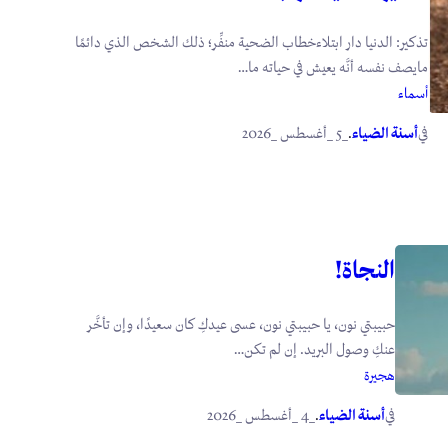
تذكير: الدنيا دار ابتلاءخطاب الضحية منفِّر؛ ذلك الشخص الذي دائمًا
مايصف نفسه أنَّه يعيش في حياته ما…
أسماء
في
.
أسنة الضياء
_5 _أغسطس _2026
النجاة!
حبيبتي نون، يا حبيبتي نون، عسى عيدكِ كان سعيدًا، وإن تأخَّر
عنكِ وصول البريد. إن لم تكن…
هجيرة
في
.
أسنة الضياء
_4 _أغسطس _2026