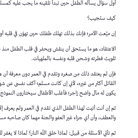
أول سؤال يسأله الطفل حين تبدأ تلقينه ما يجب عليه كمسلم،
كيف ستجيب؟
إن ميَّعت الأمر؛ فإنك بذلك تهلك طفلك حين تهوّن في قلبه أ
الاعتقاد، هو ما يستحق أن ينقش ويحفر في قلب الطفل منذ نعو
ثلويث فطرته وشحن قلبه ونفسه بالملهيات.
فإن لم يعتقد ذلك من صغره وتقدم في العمر دون معرفة أن هن
القائل أكثر من غيره، لأني إن كانت مسلم؛ أكف نفسى عن شهواته
يكون له مآل واضح زاجر؛ فأغلب الأطفال سيختارون النموذج ال
ثم إن أنت أتيت لهذا الطفل الذي تقدم في العمر ولم يعرف إلا
والعطف، وأن أي جزاء غير العفو والجنة مهما كان صاحبه مستح
ثم تأتي الأسئلة من قبيل: لماذا خلق الله النار؟ لماذا لا يغفر 