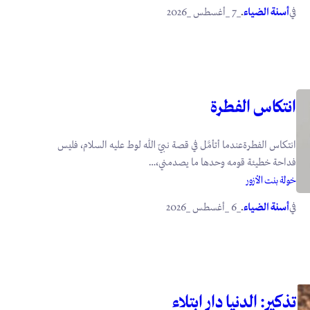
في
.
أسنة الضياء
_7 _أغسطس _2026
انتكاس الفطرة
انتكاس الفطرةعندما أتأمَّل في قصة نبيّ الله لوط عليه السلام، فليس
فداحة خطيئة قومه وحدها ما يصدمني،…
خولة بنت الأزور
في
.
أسنة الضياء
_6 _أغسطس _2026
تذكير: الدنيا دار ابتلاء