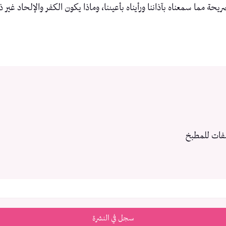
حة مما سمعناه بآذاننا ورأيناه بأعيننا، وماذا يكون الكفر والإلحاد غير 
فات للمطبخ
سجل في النشرة