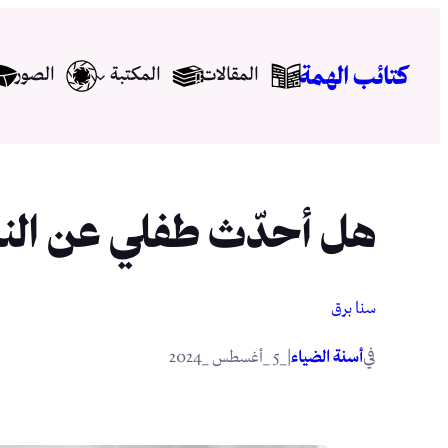
تخطى
إلى
كتائب الهمة
المقالات
المكتبة
الصور
المحتوى
هل أحدّث طفلي عن النا
سنا برق
في
|
أسنة الضياء
_5 _أغسطس _2024