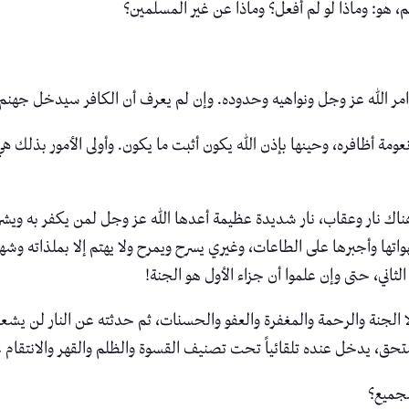
 هو: وماذا لو لم أفعل؟ وماذا عن غير المسلمين؟
وامر الله عز وجل ونواهيه وحدوده. وإن لم يعرف أن الكافر سيدخل جهنم 
مة أظافره، وحينها بإذن الله يكون أثبت ما يكون. وأولى الأمور بذلك ه
اك نار وعقاب، نار شديدة عظيمة أعدها الله عز وجل لمن يكفر به ويشر
ا وأجبرها على الطاعات، وغيري يسرح ويمرح ولا يهتم إلا بملذاته وشهواته 
ثاني، حتى وإن علموا أن جزاء الأول هو الجنة!
 الجنة والرحمة والمغفرة والعفو والحسنات، ثم حدثته عن النار لن يشعر 
ق، يدخل عنده تلقائياً تحت تصنيف القسوة والظلم والقهر والانتقام غي
للجميع؟