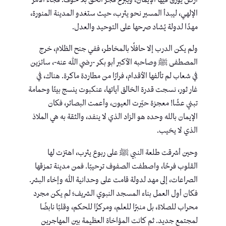
أرض يورق فيها الإيمان، ويبزغ فجر الحق بلا خوف. فجاء الأمر
الإلهي، ليبدأ المسير نحو يثرب، حيث ستغدو المدينة المنورة،
مهدًا لدولة يُشاد صرحها على التوحيد والعدل.
ولم يكن الدرب إلا حافلًا بالمخاطر، ففي جنح الظلام، خرج
المصطفى ﷺ وصاحبه الأكبر أبو بكر -رضي الله عنه-، سائرَين
في شعاب لم تألفها الأقدام، فرارًا من مطاردة ماكرة. هناك، في
غار ثور، نسجت قدرة الخالق آياتها، عنكبوت ينسج بيتًا وحمامة
تبني عشًا! معجزة حيّرت العيون، وأعمت البصائر، فكان
الإيمان بالله وحده هو الزاد الذي لا ينفد، والثقة به هي الملاذ
الذي لا يخيب.
وحين أشرقت طلعة النبي ﷺ على ربوع يثرب، اهتزت لها
القلوب فرحًا، واصطفت الصفوف ترحيبًا. فمن مدينة تمزقها
الصراعات، إلى مهد لدولة قامت على وحدانية الله وإخاء البشر.
فكان أول العمل بناء المسجد النبوي الشريف؛ لم يكن مجرد
محراب للصلاة، بل منبرًا للعلم، ومركزًا للحكم، وقلبًا نابضًا
لمجتمع جديد. ثم كانت المؤاخاة العظيمة بين المهاجرين