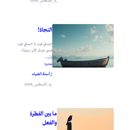
_5 _أغسطس _2026
النجاة!
حبيبتي نون، يا حبيبتي نون،
عسى عيدكِ كان سعيدًا،
وإن...
هجيرة
أسنة الضياء
في
.
_4 _أغسطس _2026
ما بين الفطرة
والفعل