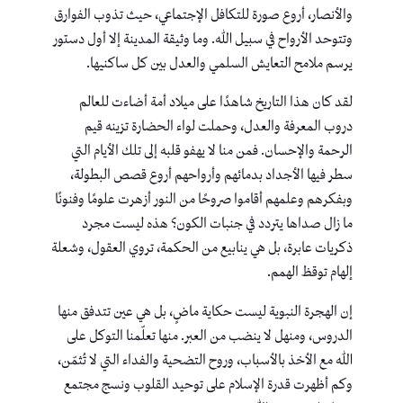
والأنصار، أروع صورة للتكافل الإجتماعي، حيث تذوب الفوارق
وتتوحد الأرواح في سبيل الله. وما وثيقة المدينة إلا أول دستور
يرسم ملامح التعايش السلمي والعدل بين كل ساكنيها.
لقد كان هذا التاريخ شاهدًا على ميلاد أمة أضاءت للعالم
دروب المعرفة والعدل، وحملت لواء الحضارة تزينه قيم
الرحمة والإحسان. فمن منا لا يهفو قلبه إلى تلك الأيام التي
سطر فيها الأجداد بدمائهم وأرواحهم أروع قصص البطولة،
وبفكرهم وعلمهم أقاموا صروحًا من النور أزهرت علومًا وفنونًا
ما زال صداها يتردد في جنبات الكون؟ هذه ليست مجرد
ذكريات عابرة، بل هي ينابيع من الحكمة، تروي العقول، وشعلة
إلهام توقظ الهمم.
إن الهجرة النبوية ليست حكاية ماضٍ، بل هي عين تتدفق منها
الدروس، ومنهل لا ينضب من العبر. منها تعلّمنا التوكل على
الله مع الأخذ بالأسباب، وروح التضحية والفداء التي لا تُثمّن،
وكم أظهرت قدرة الإسلام على توحيد القلوب ونسج مجتمع