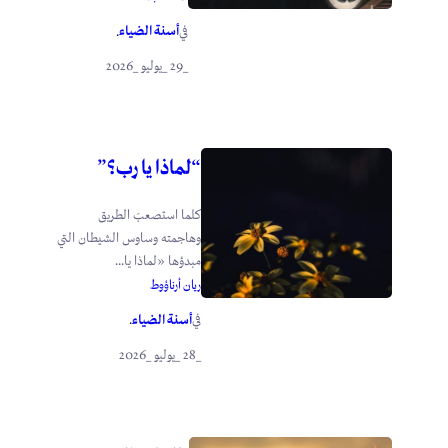
أسنة الضياء
في
.
_29 _يوليو _2026
“لماذا يا رب؟”
كلما استصعبَ الطريق
وهاجمته وساوس الشيطان التي
مبدؤها «لماذا يا...
ريان أرناؤوط
أسنة الضياء
في
.
_28 _يوليو _2026