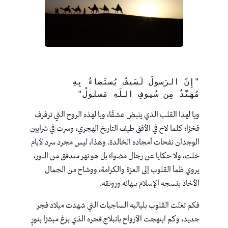
"إِنَّ الرَسولَ لَسَيفٌ يُستَضاءُ بِهِ
مُهَنَّدٌ مِن سُيوفِ اللَهِ مَسلولُ"
ويا لهذا القلب الذي ينبض عشقًا، ويا لهذه الروح التي ترفرف
فخرًا؛ كلما لاح في الأفق طيف التاريخ الهجري، وسرت في شرايين
الوجدان نفحات أمجاده الخالدة. وهذا، ليس مجرد سرد لأيام
خلت، ولا حكايا عن رجال مضوا؛ بل هو نهر متدفق من النور،
يروي ظمأ القلوب إلى العزة والكرامة، ووشاح من الجمال
الأخاذ ينسجه الإسلام ببهائه ورونقه.
فكم تغنّت القلوب بلياليه الساجيات التي شهدت ميلاد فجر
جديد، وكم ابتهجت الأرواح بانبلاج فجره الذي بزغ مبشرًا بنورٍ