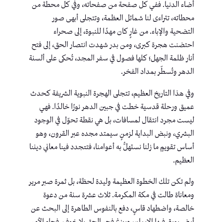
أضاء الدنيا. ففي كل صفحة من صفحاته، وفي كل محطة من
محطاته، تتراءى لنا شمائل العظمة، وتتجلى أبهى صور
التضحية والإباء. من غارٍ كان مهدًا للنبوة، إلى صحراء
احتضنت هجرة كبرى، ومن بدر شهدت انتصار الحق، إلى فتح
أنار ظلمة الجهل؛ كلها فصول في سفر المجد، تُحكى على ألسنة
الدهر وتُسطّر بمداد الفخر.
وفي هذا التاريخ العظيم، تتجلى الهجرة النبوية الشريفة كحدث
عميق ورحلة قدسية خطت في جبين الدهر نورًا خالدًا. فهي
ليست مجرد انتقال لمسافات، بل هي نقطة تحوّل في الوجود
البشري، ونبض البداية لزمنٍ سيمتد مجده عبر القرون، وهو
أساس تقويمٍ ما زلنا نستهلُّ به أعوامنا، فتتجدد فينا معاني ديننا
العظيم.
ولم تكن تلك الخطوة العظيمة وليدة لحظة، بل ثمرة صبر مرير
ومعاناة طالت في مكة المكرمة. ثلاث عشرة سنة من دعوة
خالصة، واضطهاد قاسٍ، دفع بالنفوس الطاهرة إلى البحث عن