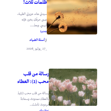
ظلمات ثلاث!
سيدتي هاء، عزيزتي الطيبة،
عسى حرفُكِ بخير، فإنه
أنيسي. وبعدُ.....
هجيرة
أسنة الضياء
في
.
_27 _يوليو _2026
رسالة من قلب
محب (2): العطاء
رسالة من قلب محب (2)يدٌ
بالعطاءِ ممدودة، وسعادةٌ
مردودة. تأملتُ...
نجلاء طه