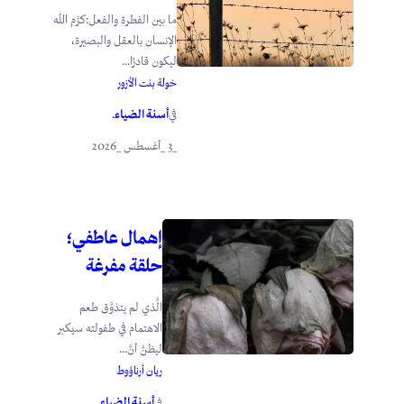
ما بين الفطرة والفعل:كرَّم الله
الإنسان بالعقل والبصيرة،
ليكون قادرًا...
خولة بنت الأزور
أسنة الضياء
في
.
_3 _أغسطس _2026
إهمال عاطفي؛
حلقة مفرغة
الَّذي لم يتذوَّق طعم
الاهتمام في طفولته سيكبر
ليظنَّ أنَّ...
ريان أرناؤوط
أسنة الضياء
في
.