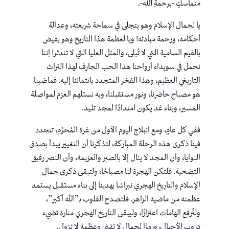
متماسكٍ -برحمةِ الله-.
يا لجمال الإسلام وهو يتجلى في سماحة شريعته، وعدالة
أحكامه، ورحمة مبادئه! ويا لعظمة هذا التاريخ وهو يفيض
بالقيم السامية التي لا تُبلى، والمثل العليا التي لا تندثر! إننا
نحمل في سويداء أرواحنا هذا الحب الجارف لهذا التراث
التاريخي العظيم، وهذا الفخر المتجدد بانتمائنا إليه. فماضينا
هو مصباح حاضرنا، ونور مستقبلنا، وبه نستلهم العزم لمواصلة
المسير، وبناء غد يكون امتدادًا لمجد تليد.
ففي كل عامٍ، ومع انبلاج اليوم الأول من غرة المُحرَّم، تتجدد
فينا ذكرى هذه الرحلة المباركة، لتذكرنا أن التغيير يبدأ بصدق
النوايا، وأن المجد لا ينال إلا بالصبر والعزيمة، وأن النصر رفيق
التضحية. فلتكن الهجرة لنا مصباحًا، ولتبقى ذكرى جمال
الإسلام والتاريخ الهجري نبراسًا يهدينا إلى بناء مستقبل يستمد
عظمته من ماضيه الزاهر. فلتصدح القلوب بـ”الله أكبر”،
ولتُرفع الهامات اعتزازًا، وليبقى التاريخ الهجري منارة تضيء
دروب الأجيال، ورمزًا لجمال لا يُفنى وعظمة لا تزول.