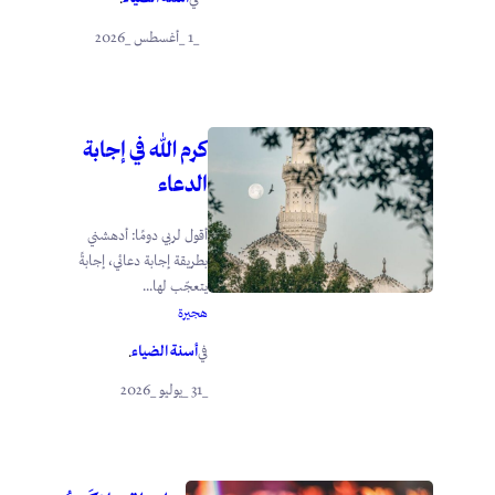
_1 _أغسطس _2026
كرم الله في إجابة
الدعاء
أقول لربي دومًا: أدهشني
بطريقة إجابة دعائي، إجابةً
يتعجّب لها...
هجيرة
أسنة الضياء
في
.
_31 _يوليو _2026