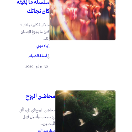
سلسلة ما بَكَيتَهُ
كان نجاتك
ما بَكَيتَهُ كان نجاتك 1
كثيرًا ما يجزعُ الإنسانُ
إذا...
إلهام مهني
أسنة الضياء
في
.
_30 _يوليو _2026
محاضن الروح
محاضن الروح!أي بُنَيّ، أَلْقِ
إليَّ سمعك، وَأَشعِل فَتِيل
قَلْبِك مِنْ...
صفاء عبد الله