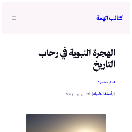
تخطى
إلى
كتائب الهمة
المحتوى
الهجرة النبوية في رحاب
التاريخ
شام محمود
في
|
أسنة الضياء
_26 _يونيو _2025