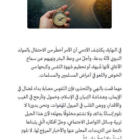
في النهاية، يكتشِف الآدمي أنّ الأمر أخطَر من الاحتفال بالمولد
النبوي لأنّهُ بدعة. وأجلّ من وعظ البشر ونهيهم عن سماع
الأغاني لأنها شُبهة، أو تحطيم شَهوة النّفس وكبحها من
الخوض واللغو في أعراض المسلمين والمسلمات.
مهما قمت بالنهي والتّحذير، فإنّ النّفوس مصابة بداء عُضال في
الإيمان، وهشاشة البُنيان في الإسلام، وخمول وتأرجح في الغيب
والأقدار، ووهن القلب في الميول للهَفوات. ونحن بدورنا لا
نلوم إنسانًا بذاتهِ، ولا نشتم مخلوقًا بجهله؛ لأنّ هذا الجيل
تربية وسائل التّواصل الاجتماعي، وجلّ أفكاره الّتي يتبناها
ناتجة عن التريندات المعلن عنها والأخبار المروّج لها. لا نلوم