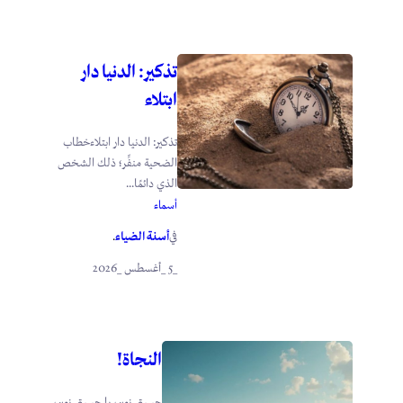
تذكير: الدنيا دار
ابتلاء
تذكير: الدنيا دار ابتلاءخطاب
الضحية منفِّر؛ ذلك الشخص
الذي دائمًا...
أسماء
أسنة الضياء
في
.
_5 _أغسطس _2026
النجاة!
حبيبتي نون، يا حبيبتي نون،