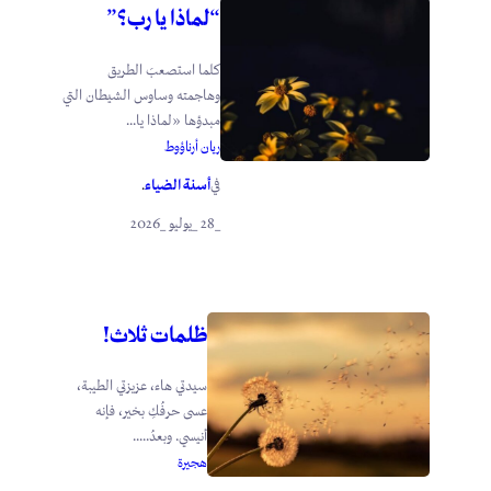
“لماذا يا رب؟”
كلما استصعبَ الطريق
وهاجمته وساوس الشيطان التي
مبدؤها «لماذا يا...
ريان أرناؤوط
أسنة الضياء
في
.
_28 _يوليو _2026
ظلمات ثلاث!
سيدتي هاء، عزيزتي الطيبة،
عسى حرفُكِ بخير، فإنه
أنيسي. وبعدُ.....
هجيرة