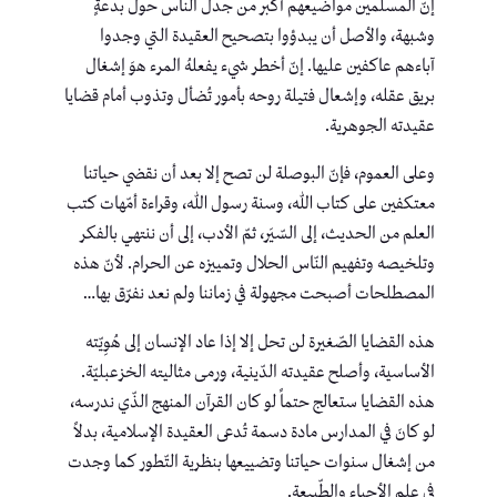
إنّ المسلمين مواضيعهم أكبر من جدل الناس حول بدعةٍ
وشبهة، والأصل أن يبدؤوا بتصحيح العقيدة التي وجدوا
آباءهم عاكفين عليها. إنّ أخطر شيء يفعلهُ المرء هوَ إشغال
بريق عقله، وإشعال فتيلة روحه بأمور تُضأل وتذوب أمام قضايا
عقيدته الجوهرية.
وعلى العموم، فإنّ البوصلة لن تصح إلا بعد أن نقضي حياتنا
معتكفين على كتاب الله، وسنة رسول الله، وقراءة أمّهات كتب
العلم من الحديث، إلى السّيَر، ثمّ الأدب، إلى أن ننتهي بالفكر
وتلخيصه وتفهيم النّاس الحلال وتمييزه عن الحرام. لأنّ هذه
المصطلحات أصبحت مجهولة في زماننا ولم نعد نفرّق بها…
هذه القضايا الصّغيرة لن تحل إلا إذا عاد الإنسان إلى هُوِيّته
الأساسية، وأصلح عقيدته الدّينية، ورمى مثاليته الخزعبليّة.
هذه القضايا ستعالج حتماً لو كان القرآن المنهج الذّي ندرسه،
لو كانَ في المدارس مادة دسمة تُدعى العقيدة الإسلامية، بدلاً
من إشغال سنوات حياتنا وتضييعها بنظرية التّطور كما وجدت
في علم الأحياء والطّبيعة.