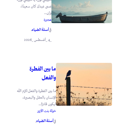
عسى عيدكِ كان سعيدًا،
وإن...
هجيرة
أسنة الضياء
في
.
_4 _أغسطس _2026
ما بين الفطرة
والفعل
ما بين الفطرة والفعل:كرَّم الله
الإنسان بالعقل والبصيرة،
ليكون قادرًا...
خولة بنت الأزور
أسنة الضياء
في
.