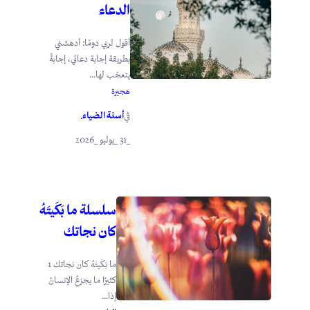
الدعاء
أقول لربي دومًا: أدهشني
بطريقة إجابة دعائي، إجابةً
يتعجّب لها...
هجيرة
أسنة الضياء
في
.
_31 _يوليو _2026
سلسلة ما بَكَيتَهُ
كان نجاتك
ما بَكَيتَهُ كان نجاتك 1
كثيرًا ما يجزعُ الإنسانُ
إذا...