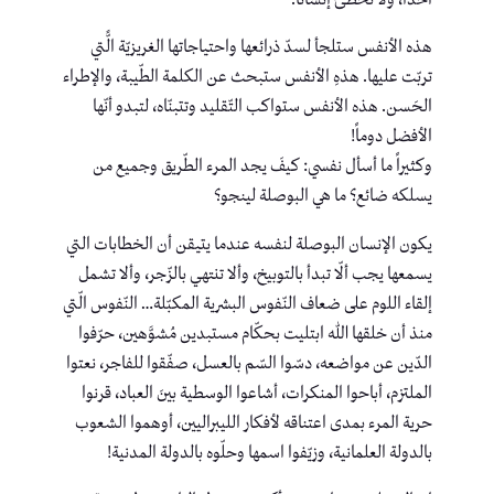
أحداً، ولا نُخطّئ إنساناً.
هذه الأنفس ستلجأ لسدّ ذرائعها واحتياجاتها الغريزيّة الًّتي
تربّت عليها. هذهِ الأنفس ستبحث عن الكلمة الطّيبة، والإطراء
الحَسن. هذه الأنفس ستواكب التّقليد وتتبنّاه، لتبدو أنّها
الأفضل دوماً!
وكثيراً ما أسأل نفسي: كيفَ يجد المرء الطّريق وجميع من
يسلكه ضائع؟ ما هي البوصلة لينجو؟
يكون الإنسان البوصلة لنفسه عندما يتيقن أن الخطابات التي
يسمعها يجب ألّا تبدأ بالتوبيخ، وألا تنتهي بالزّجر، وألا تشمل
إلقاء اللوم على ضعاف النّفوس البشرية المكبّلة… النّفوس الّتي
منذ أن خلقها الله ابتليت بحكّام مستبدين مُشوَّهين، حرّفوا
الدّين عن مواضعه، دسّوا السّم بالعسل، صفّقوا للفاجر، نعتوا
الملتزم، أباحوا المنكرات، أشاعوا الوسطية بينَ العباد، قرنوا
حرية المرء بمدى اعتناقه لأفكار الليبراليين، أوهموا الشعوب
بالدولة العلمانية، وزيّفوا اسمها وحلّوه بالدولة المدنية!