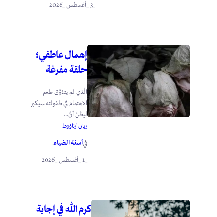
_3 _أغسطس _2026
إهمال عاطفي؛
حلقة مفرغة
الَّذي لم يتذوَّق طعم
الاهتمام في طفولته سيكبر
ليظنَّ أنَّ...
ريان أرناؤوط
أسنة الضياء
في
.
_1 _أغسطس _2026
كرم الله في إجابة