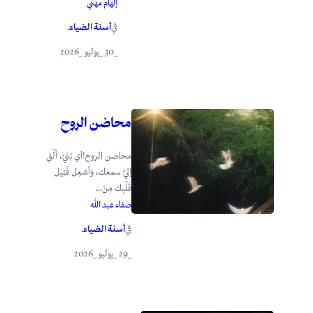
إلهام مهني
أسنة الضياء
في
.
_30 _يوليو _2026
محاضن الروح
محاضن الروح!أي بُنَيّ، أَلْقِ
إليَّ سمعك، وَأَشعِل فَتِيل
قَلْبِك مِنْ...
صفاء عبد الله
أسنة الضياء
في
.
_29 _يوليو _2026