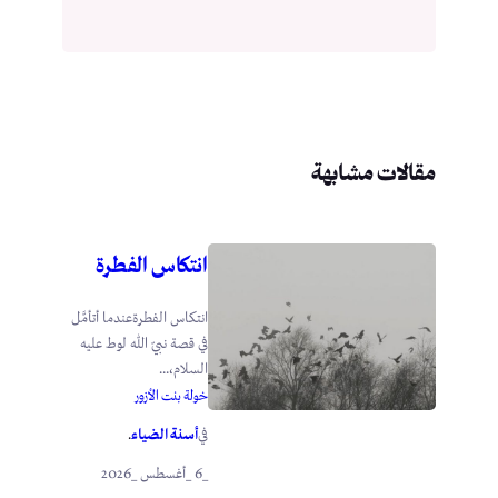
مقالات مشابهة
انتكاس الفطرة
انتكاس الفطرةعندما أتأمَّل
في قصة نبيّ الله لوط عليه
السلام،...
خولة بنت الأزور
أسنة الضياء
في
.
_6 _أغسطس _2026