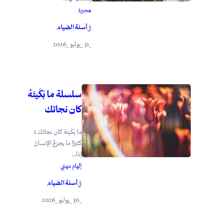
هجيرة
أسنة الضياء
في
.
_31 _يوليو _2026
سلسلة ما بَكَيتَهُ
كان نجاتك
ما بَكَيتَهُ كان نجاتك 1
كثيرًا ما يجزعُ الإنسانُ
إذا...
إلهام مهني
أسنة الضياء
في
.
_30 _يوليو _2026