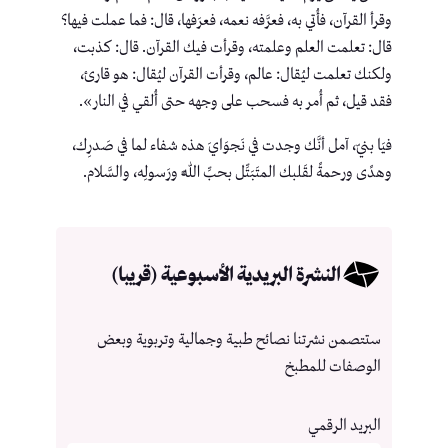
وقرأ القرآن، فأُتي به، فعرَّفه نعمه، فعرَفها، قال: فما عملت فيها؟
قال: تعلمت العلم وعلمته، وقرأت فيك القرآن. قال: كذبت،
ولكنك تعلمت ليُقال: عالم، وقرأت القرآن ليُقال: هو قارئ،
فقد قيل، ثم أُمر به فسحب على وجهه حتى أُلقي في النار».
فيَا بنيّ، آمل أنَّك وجدت في نَجوَايَ هذه شفاء لما في صَدرِك،
وهدًى ورحمةً لقَلبك المتَبَتِّل بحبِّ اللَّه ورَسولِه، والسَّلام.
النشرة البريدية الأسبوعية (قريبا)
ستتصمن نشرتنا نصائح طبية وجمالية وتربوية وبعض
الوصفات للمطبخ
البريد الرقمي