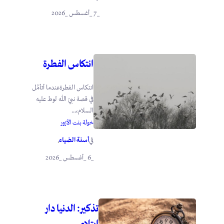
_7 _أغسطس _2026
انتكاس الفطرة
انتكاس الفطرةعندما أتأمَّل
في قصة نبيّ الله لوط عليه
السلام،...
خولة بنت الأزور
أسنة الضياء
في
.
_6 _أغسطس _2026
تذكير: الدنيا دار
ابتلاء