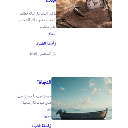
تذكير: الدنيا دار ابتلاءخطاب
الضحية منفِّر؛ ذلك الشخص
الذي دائمًا...
أسماء
أسنة الضياء
في
.
_5 _أغسطس _2026
النجاة!
حبيبتي نون، يا حبيبتي نون،
عسى عيدكِ كان سعيدًا،
وإن...
هجيرة
أسنة الضياء
في
.