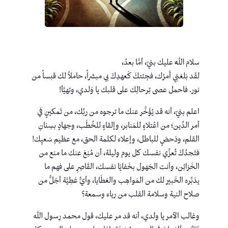
سلام اللَّه عليك بنيّ، أمَّا بعدُ،
لقَد بَلغنِي أَمرُك، فجِئتكَ كَعهدِكَ بي مبشراً، حاملاً لك قبساً من
نور. فاحمل عصى تِرحالِك على قلبك يا وَلدي، وتهيَّأ!
اعلم بنيّ، أنه قد يُؤَخَّر عنك ما ترجوه من ربِّك، من تَمكينٍ في
أمر الدِّين؛ من اعْتلاءٍ للمَنابر، وإلقاءٍ للخُطَب، وجهادٍ بسِنانِ
القلم، ودَحضٍ للباطل، وإعلاء لكلمة الحق، مع عظيم سَعيِك!
فتَجدُكَ تُعزِّي نفسك كل يوم وليلة، أن مُنِعَ عنك ما منع من
الخَزائِن، وأنت الجَهول بخَفايَا نفسك، القَاصِرِ على فهم ما
يدَبِّره الخَبير لك من المَواهِب والعَطَايا، وأيُّ عَطِيَّة أجَلُّ من
صلاح النية وسلامة القلب من رياء وسمعة؟
وغالب الأمر يا ولدي، أنه قد مر عليك، قول محمد رسول الله