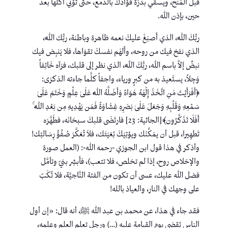
قبل المَنح، ويسقي بذرَةَ فؤادك بالدَّمع، حتى تُؤتِي أكلها بعد
حين، بإذن الله.
ربُّكَ اللَّه، الذي أَصبَغَ عليكَ نعمه ظاهرة وباطنة، ربُّك اللَّه،
الذي نفخ فيك من روحه، وأَلهَم نفسكَ تقوَاها، فلا يَنبِض فيك
نبضٌ إلاَّ باسم الله، ربُّكَ اللَّه، الذي نظر إلى قلبك، فرَآه خَائِفاً
وَجِلاً، يستَعيذ به من كبرٍ ورياء، واجفاً كلَّما جاءته الذكرَى:
﴿أَفَرَأَيْتَ مَنِ اتَّخَذَ إِلَٰهَهُ هَوَاهُ وَأَضَلَّهُ اللَّهُ عَلَىٰ عِلْمٍ وَخَتَمَ عَلَىٰ
سَمْعِهِ وَقَلْبِهِ وَجَعَلَ عَلَىٰ بَصَرِهِ غِشَاوَةً فَمَن يَهْدِيهِ مِن بَعْدِ اللَّهِ ۚ
أَفَلَا تَذَكَّرُون﴾[الجاثية: 23] فارتَضَى قلبكَ سبحَانَه، فطَهَّرَه
تَطهِيرا، قبل أن يمَكِّنَك ويؤتِيَكَ بُغيَتَك، فلاَ تُعَكَّرَ صُفُوُّ رِسَالتِك!
وأذكر في هذا قول ابن الجوزي -رحمه الله-: (العمل صورة
والإخلاص روح، إذا لم تخلص، فلا تتعب)، فأَبشِر بنيّ وتأمَّل
فضل الله عليك، عسى أن تكون من الفئة النَّاجيَّة، فلا تُكَبّ
على وجهك في النار، والعياذ بالله!
فقد جاء في هذا، عن محمد بن عبد الله ﷺ، أنه قال: «إن أول
الناس يُقضى يوم القيامة عليه (…) ورجل تعلم العلم وعلمه،