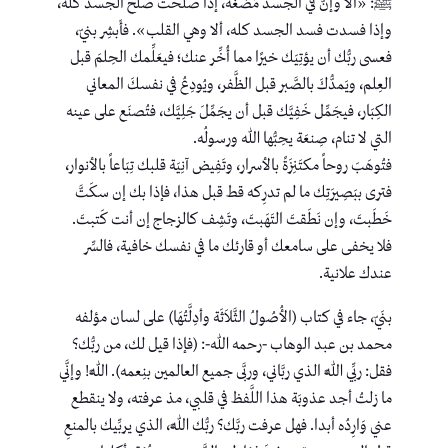
ﷺ: «ألا وإنَّ في الجسد مُضغَة، إذا صلحت صلح الجسد كله،
وإذا فسدت فسد الجسد كله، ألا وهي القلب». فأَبشِر بنيّ،
فعسى ربُّك أن يؤتِيَك خيرًا مما أُخِّر عنك؛ فيعَلِّمك الحِلمَ قبل
العِلم، ويَمدُّكَ بالصَّبر قبل الظَّفر، ويُودِعُ في نفسكَ المعاني
الكِبَار، فيجَمِّل خَفِيَّك قبل أن يجَمِّلَ جَلِيَّك، فتُصنَع على عينه
التي لا تنام، صِنعَة يحِبُّها الله ورسولُه.
فتُوهَبَ روحاً مكتَنِزَةً بالأسرار، وتَفِيض آنِيَة قلبك تِبَاعاً بالأنوار،
فترى ببَصِيرَتِك ما لم تدرِكه قط قبل هذا، فإذا بك إن سكَتَّ
خَطَبتَ، وإن نَطَقتَ التَهَبتَ، وتَشِف كالزجاج إن أنت كَتبتَ.
فلا يخفى على سامعك أو قارئك ما في نفسك خافية، فالسِّر
عندك علانية.
بنَيّ، جاء في كتاب (الأُصُولُ الثَّلاَثَة وأدِلَّتُهَا) على لسان مؤلفه
محمد بن عبد الوهاب -رحمه الله-: (فإذا قيل لك، من ربُّك؟
فقل: ربِّي اللَّه الذي ربَّاني، وربَّى جميع العالمين بنِعمه). اللَّه! وإنَّي
ما زلتُ أجد عذوبَة هذا اللَّفظ في قلبي، مذ عرفته، ولا ينقطع
عني وَارِدُه أبدا. فهل عرفت ربَّك؟ ربُّك اللَّه، الذي يربِّيك بالمنعِ