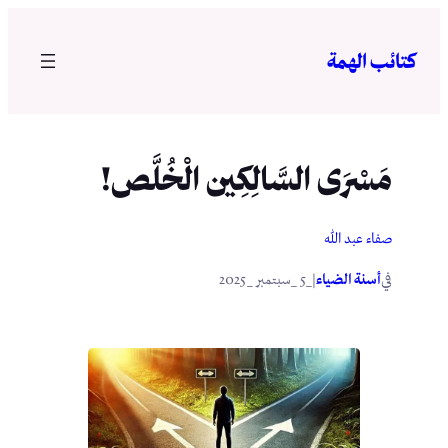
تخطى
إلى
كتائب الهمة
المحتوى
مَسْرَى السَّالِكِين الْخُلَّص!
صفاء عبد الله
في
|
أسنة الضياء
_5 _سبتمبر _2025