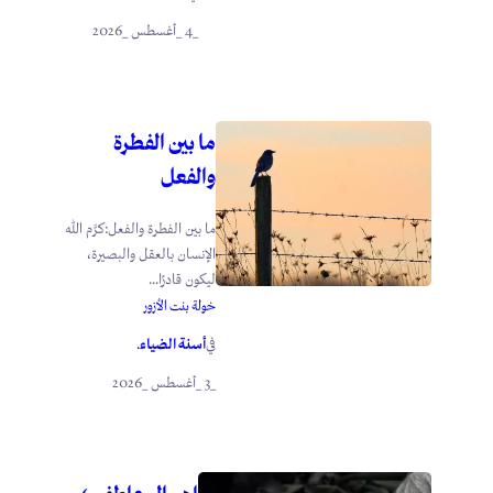
_4 _أغسطس _2026
ما بين الفطرة
والفعل
ما بين الفطرة والفعل:كرَّم الله
الإنسان بالعقل والبصيرة،
ليكون قادرًا...
خولة بنت الأزور
أسنة الضياء
في
.
_3 _أغسطس _2026