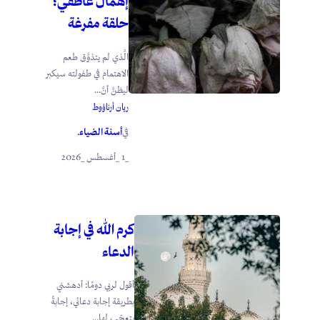
إهمال عاطفي؛
حلقة مفرغة
الَّذي لم يتذوَّق طعم
الاهتمام في طفولته سيكبر
ليظنَّ أنَّ...
ريان أرناؤوط
أسنة الضياء
في
.
_1 _أغسطس _2026
كرم الله في إجابة
الدعاء
أقول لربي دومًا: أدهشني
بطريقة إجابة دعائي، إجابةً
يتعجّب لها...