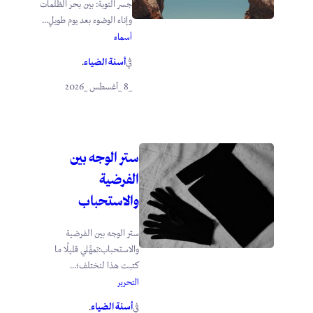
جسر التوبة: بين بحر الظلمات
وإناء الوضوء بعد يوم طويلٍ...
أسماء
أسنة الضياء
في
.
_8 _أغسطس _2026
ستر الوجه بين
الفرضية
والاستحباب
ستر الوجه بين الفرضية
والاستحباب:تمهَّلي قليلًا ما
كتبت هذا لنختلف؛...
التحرير
أسنة الضياء
في
.