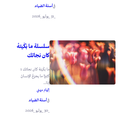
أسنة الضياء
في
.
_31 _يوليو _2026
سلسلة ما بَكَيتَهُ
كان نجاتك
ما بَكَيتَهُ كان نجاتك 1
كثيرًا ما يجزعُ الإنسانُ
إذا...
إلهام مهني
أسنة الضياء
في
.
_30 _يوليو _2026