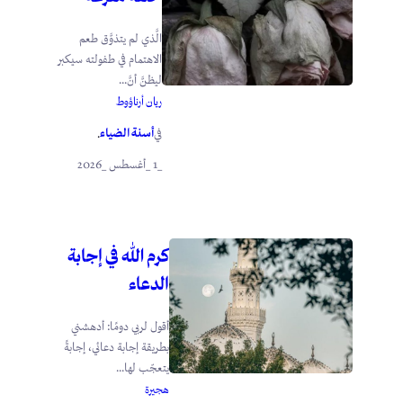
الَّذي لم يتذوَّق طعم
الاهتمام في طفولته سيكبر
ليظنَّ أنَّ...
ريان أرناؤوط
أسنة الضياء
في
.
_1 _أغسطس _2026
كرم الله في إجابة
الدعاء
أقول لربي دومًا: أدهشني
بطريقة إجابة دعائي، إجابةً
يتعجّب لها...
هجيرة