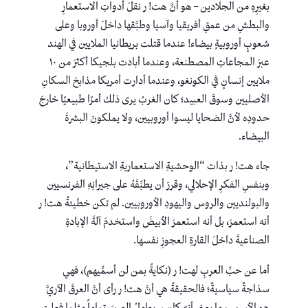
بغيرِهِ من الجلادين – هو أنَّ هت! ر نقلَ أدواتِ الاستعمارِ
والبطشِ من عمقِ أفريقيا وآسيا وطبَّقها داخلَ أوروبا وعلى
شعوبٍ أوروبيةٍ بيضاء! عندما قتلت بريطانيا الملايين في الهند
عبرَ المجاعاتِ المصطنعة، وعندما أبادت بلجيكا أكثرَ من ١٠
ملايين إنسانٍ في الكونغو، وعندما أدارت أمريكا مذابحَ السكانِ
الأصليين وسوقَ العبيد؛ كان الغربُ يرى ذلك أمرًا طبيعيًا خارجَ
حدودِه لأنَّ الضحايا ليسوا أوروبيين، ولا يملكونَ البشرةَ
البيضاء.
جاء هت! ر بذات “الوحشيةِ الاستعماريةِ الاستيطانية”،
وبنفسِ الفكرِ الإحلالي، وقررَ أن يطبِّقَهُ على جيرانِهِ الفرنسيين
والبولنديين والروس واليهودِ الأوروبيين. لم تكن خطيئةُ هت! ر
أنه استعمرَ، بل أنه استعمرَ الأبيضَ واستخدمَ آلةَ الإبادةِ
الصناعيةَ داخلَ القارةِ العجوزِ نفسها.
أما عن حبِّ العربِ لهت! ر (نكايةً بمن لن أسمِّيهم)، فهي
سذاجةٌ سياسيةٌ؛ فالحقيقةُ هي أنَّ هت! ر رأى أنَّ العرقَ الآريَّ
هو الأسمى، ما يعني أنه كان سيعاملُ العربَ تماماً مثلما فعلت