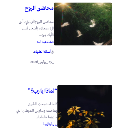
محاضن الروح
محاضن الروح!أي بُنَيّ، أَلْقِ
إليَّ سمعك، وَأَشعِل فَتِيل
قَلْبِك مِنْ...
صفاء عبد الله
أسنة الضياء
في
.
_29 _يوليو _2026
“لماذا يا رب؟”
كلما استصعبَ الطريق
وهاجمته وساوس الشيطان التي
مبدؤها «لماذا يا...
ريان أرناؤوط