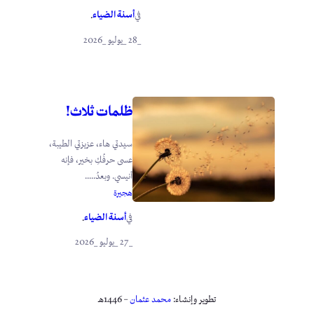
أسنة الضياء
في
.
_28 _يوليو _2026
ظلمات ثلاث!
سيدتي هاء، عزيزتي الطيبة،
عسى حرفُكِ بخير، فإنه
أنيسي. وبعدُ.....
هجيرة
أسنة الضياء
في
.
_27 _يوليو _2026
تطوير وإنشاء:
محمد عثمان
– 1446هـ