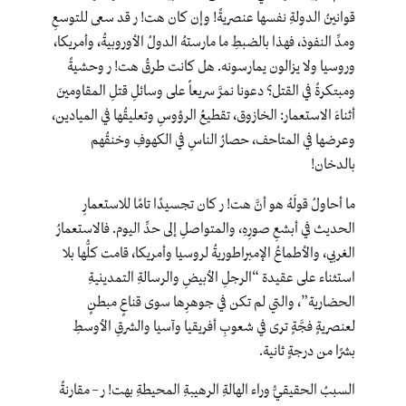
قوانينُ الدولةِ نفسها عنصريةً! وإن كان هت! ر قد سعى للتوسعِ
ومدِّ النفوذ، فهذا بالضبطِ ما مارستهُ الدولُ الأوروبيةُ، وأمريكا،
وروسيا ولا يزالون يمارسونه. هل كانت طرقُ هت! ر وحشيةً
ومبتكرةً في القتل؟ دعونا نمرَّ سريعاً على وسائلِ قتلِ المقاومينَ
أثناءَ الاستعمار: الخازوق، تقطيعُ الرؤوسِ وتعليقُها في الميادين،
وعرضها في المتاحف، حصارُ الناسِ في الكهوفِ وخنقُهم
بالدخان!
ما أحاولُ قولَهُ هو أنَّ هت! ر كان تجسيدًا تامًا للاستعمارِ
الحديث في أبشعِ صورِهِ، والمتواصلِ إلى حدِّ اليوم. فالاستعمارُ
الغربي، والأطماعُ الإمبراطوريةُ لروسيا وأمريكا، قامت كلُّها بلا
استثناء على عقيدة “الرجلِ الأبيضِ والرسالةِ التمدينيةِ
الحضارية”، والتي لم تكن في جوهرِها سوى قناعٍ مبطنٍ
لعنصريةٍ فجَّةٍ ترى في شعوبِ أفريقيا وآسيا والشرقِ الأوسطِ
بشرًا من درجةٍ ثانية.
السببُ الحقيقيُّ وراء الهالةِ الرهيبةِ المحيطةِ بهت! ر – مقارنةً