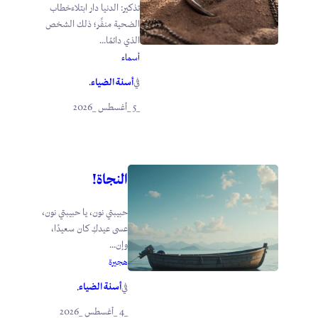
تذكير: الدنيا دار ابتلاءخطاب
الضحية منفِّر؛ ذلك الشخص
الذي دائمًا...
أسماء
أسنة الضياء
في
.
_5 _أغسطس _2026
النجاة!
حبيبتي نون، يا حبيبتي نون،
عسى عيدكِ كان سعيدًا،
وإن...
هجيرة
أسنة الضياء
في
.
_4 _أغسطس _2026