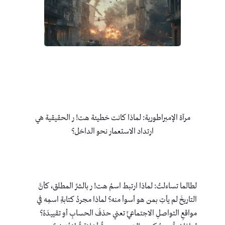
مرآة الإمبراطورية: لماذا كانت خطيئة هت! ر الحقيقية هي
ارتداد الاستعمار نحو الداخل؟
لطالما تساءلتُ: لماذا ارتبط اسمُ هت! ر بالشرِّ المطلق، كأنَّ
التاريخَ لم يأتِ بمن هو أسوأ منه؟ لماذا مجردُ كتابةِ اسمِه في
مواقعِ التواصلِ الاجتماعيِّ تعني حذفَ الحسابِ أو تقييدَهُ؟