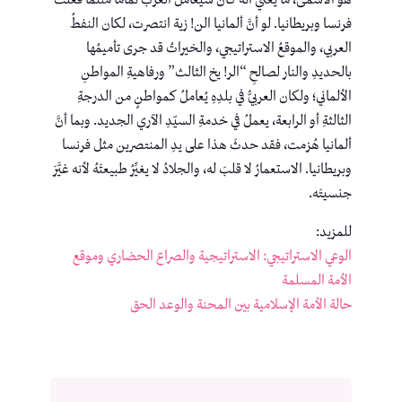
فرنسا وبريطانيا. لو أنَّ ألمانيا الن! زية انتصرت، لكان النفطُ
العربي، والموقعُ الاستراتيجي، والخيراتُ قد جرى تأميمُها
بالحديدِ والنار لصالحِ “الر! يخ الثالث” ورفاهيةِ المواطنِ
الألماني؛ ولكان العربيُّ في بلدِهِ يُعاملُ كمواطنٍ من الدرجةِ
الثالثةِ أو الرابعة، يعملُ في خدمةِ السيّدِ الآري الجديد. وبما أنَّ
ألمانيا هُزمت، فقد حدثَ هذا على يدِ المنتصرين مثل فرنسا
وبريطانيا. الاستعمارُ لا قلبَ له، والجلادُ لا يغيِّرُ طبيعتَهُ لأنه غيَّرَ
جنسيتَه.
للمزيد:
الوعي الاستراتيجي: الاستراتيجية والصراع الحضاري وموقع
الأمة المسلمة
حالة الأمة الإسلامية بين المحنة والوعد الحق