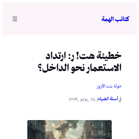
تخطى
إلى
كتائب الهمة
المحتوى
خطيئة هت! ر: ارتداد
الاستعمار نحو الداخل؟
خولة بنت الأزور
في
|
أسنة الضياء
_24 _يونيو _2026