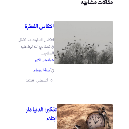
مقالات مشابهة
انتكاس الفطرة
انتكاس الفطرةعندما أتأمَّل
في قصة نبيّ الله لوط عليه
السلام،...
خولة بنت الأزور
أسنة الضياء
في
.
_6 _أغسطس _2026
تذكير: الدنيا دار
ابتلاء