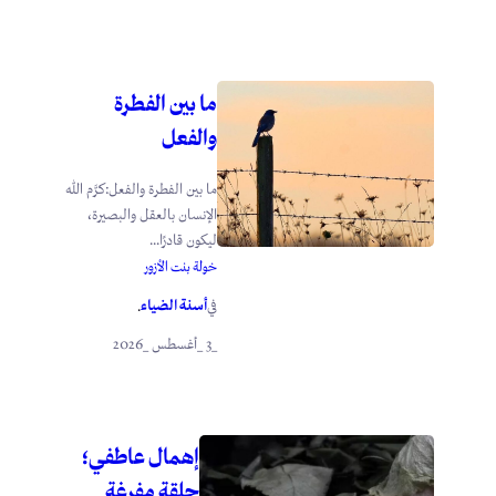
ما بين الفطرة
والفعل
ما بين الفطرة والفعل:كرَّم الله
الإنسان بالعقل والبصيرة،
ليكون قادرًا...
خولة بنت الأزور
أسنة الضياء
في
.
_3 _أغسطس _2026
إهمال عاطفي؛
حلقة مفرغة