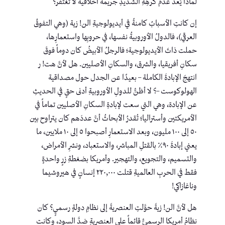
لماذا يُعدُّ عدمُ كرهِهِ الشديدِ جريمةً أخلاقيةً لا تُغتفر؟
إن كانتِ الأسبابُ كامنةً في أيديولوجيةِ الن! زية (وهي التفوقُ
العرقي)، فالدولُ الأوروبيةُ نفسها، في حروبِها واستعمارِها،
حملت ذاتَ الأيديولوجية؛ فالرجلُ الأبيضُ كان دوماً فوقَ
سكانِ أفريقيا، والشرق، والسكانِ الأصليين. هل لأنَّ هت! ر
انتهجَ الإبادةَ الكاملة – بعيدًا عن الجدل حول مصداقية
الهولوكوست –؟ لا أظنُّ للدولِ الأوروبيةِ أدنى حقٍ في الحديثِ
عن الإبادة، وهي التي سعت لإبادةِ السكانِ الأصليين تماماً في
الأمريكتين وأستراليا؛ تُقدرُ الأبحاثُ أنَّ عددَهم كان يتراوح بين
٥٠ إلى ١٠٠ مليون، وبعد الاستعمارِ أصبحوا ٥ إلى ١٠ ملايين، ما
يعني إبادةَ ٩٠٪ بالقتلِ المباشر، والاستعباد، ونشرِ الأمراض،
والتسميم، والتجويع، والتهجير. وأمريكا بضغطةِ زرٍ واحدةٍ
فقط في الحربِ العالميةِ قتلت ٢٢٠,٠٠٠ إنسانٍ في هيروشيما
وناغازاكي!
هل لأنَّ الن! زيةَ حوَّلتِ العنصريةَ إلى نظامِ دولةٍ رسميٍ؟ كان
نظامُ أمريكا الرسميُّ قائماً على العنصريةِ ضدَّ السود، وكانت