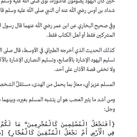
حين كان اليهود يصومون عاشوراء، نوى صلى الله عليه وسلم أ
شداد بن أوس رضي الله عنه أن النبي صلى الله عليه وسلم قال: “خالِ
وفي صحيح البخاري عن ابن عمر رضي الله عنهما قال رسول الله صلى الل
المشركين فقط أو أهل الكتاب فقط.
كذلك الحديث الذي أخرجه الطبراني في الأوسط، قال صلى الله عليه وسلم: “
تسليم اليهود الإشارة بالأصابع، وتسليم النصارى الإشارة بالأ
ولا تخفى قصة الأذان على أحد.
المسلم عزيز أبي، معتزٌ بما يحمل من الهدى، مستقلُّ الشخصية
ومن أشد ما يثير العجب هو أن يتشبه المسلم بغيره، وبينهم
وجل:
فِي الْأَرْضِ أَمْ نَجْعَلُ الْمُتَّقِينَ كَالْفُجَّارِ} [ص: 