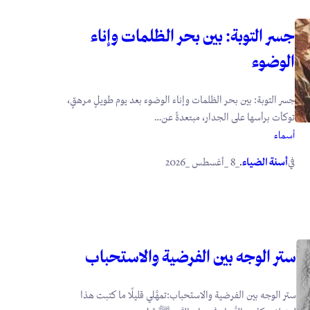
جسر التوبة: بين بحر الظلمات وإناء
الوضوء
جسر التوبة: بين بحر الظلمات وإناء الوضوء بعد يوم طويلٍ مرهقٍ،
توكأت برأسها على الجدار، مبتعدةً عن…
أسماء
في
.
أسنة الضياء
_8 _أغسطس _2026
ستر الوجه بين الفرضية والاستحباب
ستر الوجه بين الفرضية والاستحباب:تمهَّلي قليلًا ما كتبت هذا