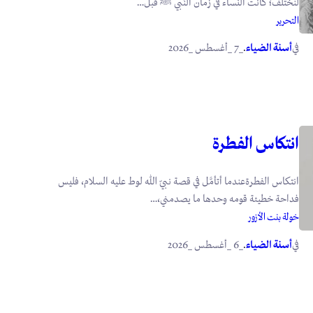
لنختلف؛ كانت النَّساء في زمان النَّبي ﷺ قبل…
التحرير
في
.
أسنة الضياء
_7 _أغسطس _2026
انتكاس الفطرة
انتكاس الفطرةعندما أتأمَّل في قصة نبيّ الله لوط عليه السلام، فليس
فداحة خطيئة قومه وحدها ما يصدمني،…
خولة بنت الأزور
في
.
أسنة الضياء
_6 _أغسطس _2026