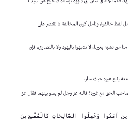
يها، فكما جاء في سنن أبي داوود بإسناد صحيح عن سيدنا
بَ”. تأمل لفظ خالفوا، وتأمل كون المخالفة لا تقتصر على
 “ليس منا من تشبه بغيرنا، لا تشبهوا باليهود ولا بالنصارى، فإن
إمعة يتبع غيره حيث سار.
صاحب الحق مع غيره؟ فالله عز وجل لم يسو بينهما فقال عز
{أَفَنَجْعَلُ الْمُسْلِمِينَ كَالْمُجْرِمِينَ* مَا لَكُمْ كَيْفَ تَحْكُمُونَ} [القلم:٣٥، ٣٦]، {أَمْ نَجْعَلُ الَّذِينَ آمَنُوا وَعَمِلُوا الصَّالِحَاتِ كَالْمُفْسِدِينَ 