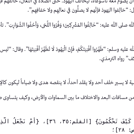
ن يصوم معه تاسوعاء، ليخالف اليهود. حتى الصلاة في النعال، خالفهم ف
فوا اليَهودَ فإنَّهم لا يصلُّونَ في نعالِهِم ولا خفافِهِم”.
ه عليه: “خَالِفُوا المُشْرِكِينَ؛ وَفِّرُوا اللِّحَى، وَأَحْفُوا الشَّوَارِ
طَهِّرُوا أَفْنِيَتَكُمْ، فَإِنَّ الْيَهُودَ لَا تُطَهِّرُ أَفْنِيَتَهَا”. وقال:
كف” رواه الترمذي.
 لا يسير خلف أحد ولا يقلد أحداً، لا ينقصه هدى ولا ضياءاً ليكون كال
ا من مسافات البعد والاختلاف ما بين السماوات والأرض، وكيف يتساوى 
٢٨]؛ 