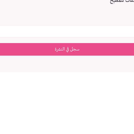
فات للمطبخ
سجل في النشرة