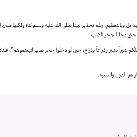
بل وبالتعظيم، رغم تحذير نبينا صلى الله عليه وسلم لنا؛ ولكنها سنن الله
لم حتى دخلنا جحر الضب.
م شبراً بشبر وذراعاً بذراع، حتى لو دخلوا جحر ضب لتبعتموهم”، قلنا: 
 هو الدون والتبعية.