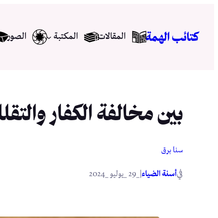
تخطى
إلى
كتائب الهمة
المقالات
المكتبة
الصور
المحتوى
بين مخالفة الكفار والتقل
سنا برق
في
|
أسنة الضياء
_29 _يوليو _2024