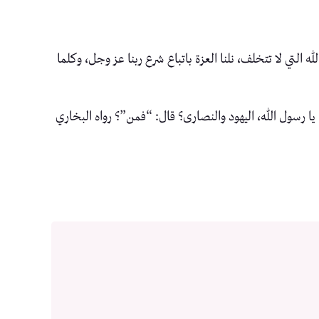
 التي لا تتخلف، نلنا العزة باتباع شرع ربنا عز وجل، وكلما
يا رسول الله، اليهود والنصارى؟ قال: “فمن”؟ رواه البخاري