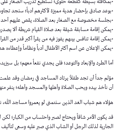
•بمكافئة بسيطة كقطعة حلوى؛ نستطيع تدريب الصغار على ا
•بوعد صادق بإحضار هدية مميزة لأكثرهم أدباً؛ سنجد تجاوب 
•بجلسة مخصوصة مع الصغار بعد الصلاة، يقص عليهم أحد 
•يمكن إقامة مسابقة شيقة بعد صلاة القيام شريطة ألا يصدروا 
•يمكن إقامة تنافس بينهم يفوز فيه من يقرأ أكبر قدر من القر
•يمكن الإعلان عن اسم أكتر الأطفال أدباً ونظاماً وإعطاءه هدي
أما الطرد والإبعاد والتوعد؛ فلن يجدي نفعاً معهم؛ بل سيزي
مؤلم جداً أن تجد طفلاً يرتاد المساجد في رمضان وقد علمت أ
أن نأخذ بيده ويحب الصلاة وأهلها والمسجد وأهله؛ ينفر منهم ن
هؤلاء هم شباب الغد الذين سنتمنى لو يعمروا مساجد الله، نحن
قد يكون الأمر شاقاً ويحتاج لصبر واحتساب من الكبار؛ لكن 
الجارية لذلك الرجل أو الشاب الذي صبر عليه وسعى لتأليف 