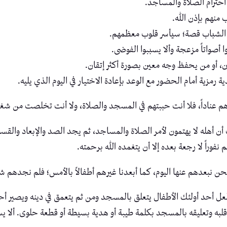
حترام الصلاة والمساجد.
منهم بإذن الله.
الشباب قصة؛ سيأسر قلوب معظمهم.
أصواتاً مزعجة وألا يسببوا الفوضى.
آن، أو من يحفظ وجه معين بصورة أكثر إتقان.
ة رمزية أمام الحضور مع الوعد بإعادة الاختيار في اليوم الذي يليه.
دهم عناداً، فلا أنت حببتهم في المسجد والصلاة، ولا أنت تخلصت من شغب
ن أهله لا يهتمون لأمر الصلاة والمساجد، ثم يجد الصد والإبعاد والقسو
فوراً لا رجعة بعده إلا أن يتغمده الله برحمته.
 نبعدهم عنها اليوم، كما أبعدنا غيرهم أطفالاً بالأمس؛ فلم نجدهم شباب
لعل أحد أولئك الأطفال يتعلق بالمسجد ومن ثم يتعمق في دينه ويصير أح
قلبه وتعليقه بالمسجد بكلمة طيبة أو هدية بسيطة أو قطعة حلوى. ألا 