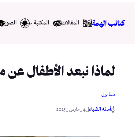
تخطى
إلى
كتائب الهمة
المقالات
المكتبة
الصور
المحتوى
لماذا نبعد الأطفال عن 
سنا برق
في
|
أسنة الضياء
_4 _مارس _2025