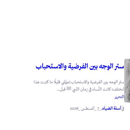
ستر الوجه بين الفرضية والاستحباب
ستر الوجه بين الفرضية والاستحباب:تمهَّلي قليلًا ما كتبت هذا
لنختلف؛ كانت النَّساء في زمان النَّبي ﷺ قبل…
التحرير
في
.
أسنة الضياء
_7 _أغسطس _2026