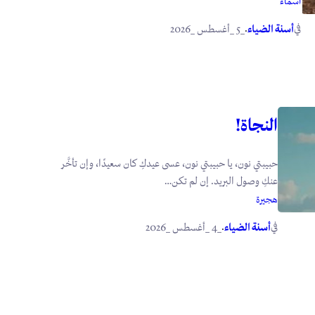
أسماء
في
.
أسنة الضياء
_5 _أغسطس _2026
النجاة!
حبيبتي نون، يا حبيبتي نون، عسى عيدكِ كان سعيدًا، وإن تأخَّر
عنكِ وصول البريد. إن لم تكن…
هجيرة
في
.
أسنة الضياء
_4 _أغسطس _2026