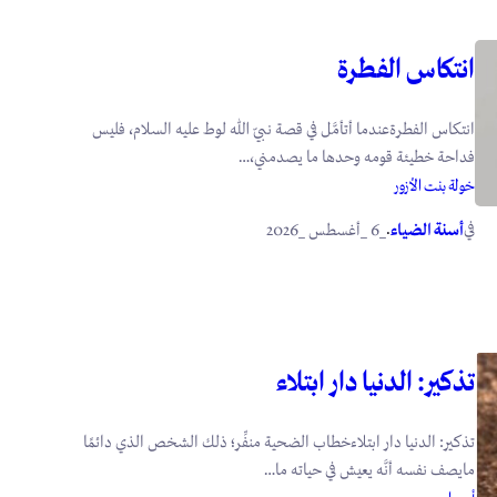
انتكاس الفطرة
انتكاس الفطرةعندما أتأمَّل في قصة نبيّ الله لوط عليه السلام، فليس
فداحة خطيئة قومه وحدها ما يصدمني،…
خولة بنت الأزور
في
.
أسنة الضياء
_6 _أغسطس _2026
تذكير: الدنيا دار ابتلاء
تذكير: الدنيا دار ابتلاءخطاب الضحية منفِّر؛ ذلك الشخص الذي دائمًا
مايصف نفسه أنَّه يعيش في حياته ما…