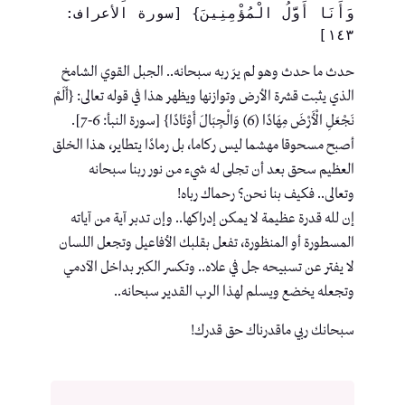
وَأَنَا أَوَّلُ الْمُؤْمِنِينَ} [سورة الأعراف: 
١٤٣]
حدث ما حدث وهو لم يرَ ربه سبحانه.. الجبل القوي الشامخ
الذي يثبت قشرة الأرض وتوازنها ويظهر هذا في قوله تعالى: {أَلَمْ
نَجْعَلِ الْأَرْضَ مِهَادًا (6) وَالْجِبَالَ أَوْتَادًا} [سورة النبأ: 6-7].
أصبح مسحوقا مهشما ليس ركاما، بل رمادًا يتطاير، هذا الخلق
العظيم سحق بعد أن تجلى له شيء من نور ربنا سبحانه
وتعالى.. فكيف بنا نحن؟ رحماك رباه!
إن لله قدرة عظيمة لا يمكن إدراكها.. وإن تدبر آية من آياته
المسطورة أو المنظورة، تفعل بقلبك الأفاعيل وتجعل اللسان
لا يفتر عن تسبيحه جل في علاه.. وتكسر الكبر بداخل الآدمي
وتجعله يخضع ويسلم لهذا الرب القدير سبحانه..
سبحانك ربي ماقدرناك حق قدرك!