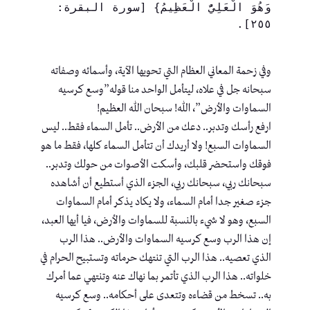
وَهُوَ الْعَلِيُّ الْعَظِيمُ} [سورة البقرة: 
٢٥٥].
وفي زحمة المعاني العظام التي تحويها الآية، وأسمائه وصفاته
سبحانه جل في علاه، ليتأمل الواحد منا قوله”وسع كرسيه
السماوات والأرض”، الله! سبحان الله العظيم!
ارفع رأسك وتدبر.. دعك من الأرض.. تأمل السماء فقط.. ليس
السماوات السبع! ولا أريدك أن تتأمل السماء كلها، فقط ما هو
فوقك واستحضر قلبك، وأسكت الأصوات من حولك وتدبر..
سبحانك ربي، سبحانك ربي، الجزء الذي أستطيع أن أشاهده
جزء صغير جدا أمام السماء، ولا يكاد يذكر أمام السماوات
السبع، وهو لا شيء بالنسبة للسماوات والأرض، فيا أيها العبد،
إن هذا الرب وسع كرسيه السماوات والأرض.. هذا الرب
الذي تعصيه.. هذا الرب التي تنتهك حرماته وتستبيح الحرام في
خلواته.. هذا الرب الذي تأتمر بما نهاك عنه وتنتهي عما أمرك
به.. تسخط من قضاءه وتتعدى على أحكامه.. وسع كرسيه