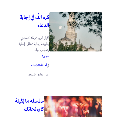
كرم الله في إجابة
الدعاء
أقول لربي دومًا: أدهشني
بطريقة إجابة دعائي، إجابةً
يتعجّب لها...
هجيرة
أسنة الضياء
في
.
_31 _يوليو _2026
سلسلة ما بَكَيتَهُ
كان نجاتك