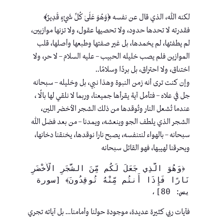
لكنه الله، الذي قال عن نفسه ﴿وَهُوَ عَلَىٰ كُلِّ شَيْءٍ قَدِيرٌ﴾
فقدرته لا تحدها حدود، ولا تحصيها عقول، ولا تزنها موازيين،
لم يطفئها، لم يخمدها، بل غير صفتها وطبعها وأصلها، قلب
الموازين فلم يصب خليله الحبيب – عليه السلام – لا حر، ولا
اختناق، ولا احتراق، بل بردًا وسلامًا..
وإن كنت ترى أنه زمن النبوة وهذا نبي، بل وخليله – سبحانه
جل في علاه – فتأمل آية يقرأها جميعنا، وربما لا نلقي لها بالًا ،
عندما تُشعل النار وتُوقدها من ذلك الشجر الأخضر اللين،
الشجر الذي يلطف الجو وينعشه، ويمدنا – من بعد فضل الله
سبحانه – بالهواء لنتنفسه، يصبح نارا نوقدها، يخنقنا دخانها،
ويحرقنا لهيبها، فهو القائل سبحانه
 ﴿وَهُوَ الَّذِي جَعَلَ لَكُم مِّنَ الشَّجَرِ الْأَخْضَرِ 
نَارًا فَإِذَا أَنتُم مِّنْهُ تُوقِدُونَ﴾ [سورة 
يس: 80]، 
فآيات ربي كثيرة عديدة، موجودة حولنا وأمامنا… بل آياته تجري