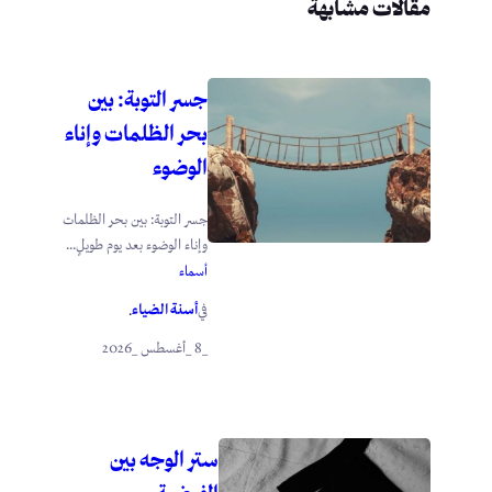
مقالات مشابهة
جسر التوبة: بين
بحر الظلمات وإناء
الوضوء
جسر التوبة: بين بحر الظلمات
وإناء الوضوء بعد يوم طويلٍ...
أسماء
أسنة الضياء
في
.
_8 _أغسطس _2026
ستر الوجه بين