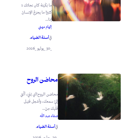
ما بَكَيتَهُ كان نجاتك 1
كثيرًا ما يجزعُ الإنسانُ
إذا...
إلهام مهني
أسنة الضياء
في
.
_30 _يوليو _2026
محاضن الروح
محاضن الروح!أي بُنَيّ، أَلْقِ
إليَّ سمعك، وَأَشعِل فَتِيل
قَلْبِك مِنْ...
صفاء عبد الله
أسنة الضياء
في
.
_29 _يوليو _2026