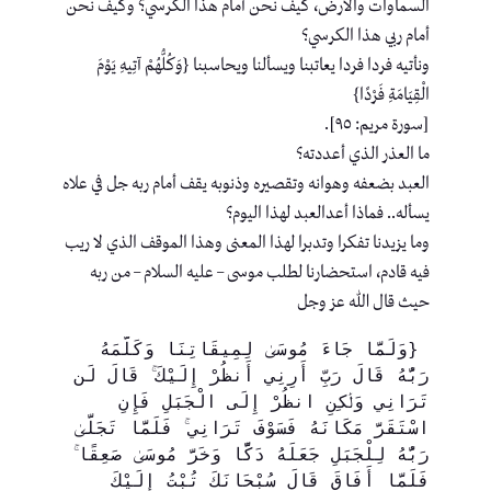
السماوات والأرض، كيف نحن أمام هذا الكرسي؟ وكيف نحن
أمام ربي هذا الكرسي؟
ونأتيه فردا فردا يعاتبنا ويسألنا ويحاسبنا {وَكُلُّهُمْ آتِيهِ يَوْمَ
الْقِيَامَةِ فَرْدًا}
[سورة مريم: ٩٥].
ما العذر الذي أعددته؟
العبد بضعفه وهوانه وتقصيره وذنوبه يقف أمام ربه جل في علاه
يسأله.. فماذا أعدالعبد لهذا اليوم؟
وما يزيدنا تفكرا وتدبرا لهذا المعنى وهذا الموقف الذي لا ريب
فيه قادم، استحضارنا لطلب موسى – عليه السلام – من ربه
حيث قال الله عز وجل
 {وَلَمَّا جَاءَ مُوسَىٰ لِمِيقَاتِنَا وَكَلَّمَهُ 
رَبُّهُ قَالَ رَبِّ أَرِنِي أَنظُرْ إِلَيْكَ ۚ قَالَ لَن 
تَرَانِي وَلَٰكِنِ انظُرْ إِلَى الْجَبَلِ فَإِنِ 
اسْتَقَرَّ مَكَانَهُ فَسَوْفَ تَرَانِي ۚ فَلَمَّا تَجَلَّىٰ 
رَبُّهُ لِلْجَبَلِ جَعَلَهُ دَكًّا وَخَرَّ مُوسَىٰ صَعِقًا ۚ 
فَلَمَّا أَفَاقَ قَالَ سُبْحَانَكَ تُبْتُ إِلَيْكَ 