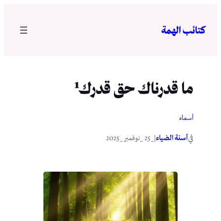
تخطى
إلى
كتائب الهمة
المحتوى
ما قدرناك حق قدرك¹
أسماء
في
|
أسنة الضياء
_25 _نوفمبر _2025