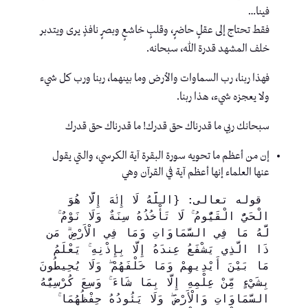
فينا…
فقط تحتاج إلى عقلٍ حاضرٍ، وقلبٍ خاشعٍ وبصرٍ نافذٍ يرى ويتدبر
خلف المشهد قدرة الله، سبحانه.
فهذا ربنا، رب السماوات والأرض وما بينهما، ربنا ورب كل شيء
ولا يعجزه شيء، هذا ربنا.
سبحانك ربي ما قدرناك حق قدرك! ما قدرناك حق قدرك
إن من أعظم ما تحويه سورة البقرة آية الكرسي، والتي يقول
عنها العلماء إنها أعظم آية في القرآن وهي
 قوله تعالى: {اللَّهُ لَا إِلَٰهَ إِلَّا هُوَ 
الْحَيُّ الْقَيُّومُ ۚ لَا تَأْخُذُهُ سِنَةٌ وَلَا نَوْمٌ ۚ 
لَّهُ مَا فِي السَّمَاوَاتِ وَمَا فِي الْأَرْضِ ۗ مَن 
ذَا الَّذِي يَشْفَعُ عِندَهُ إِلَّا بِإِذْنِهِ ۚ يَعْلَمُ 
مَا بَيْنَ أَيْدِيهِمْ وَمَا خَلْفَهُمْ ۖ وَلَا يُحِيطُونَ 
بِشَيْءٍ مِّنْ عِلْمِهِ إِلَّا بِمَا شَاءَ ۚ وَسِعَ كُرْسِيُّهُ 
السَّمَاوَاتِ وَالْأَرْضَ ۖ وَلَا يَئُودُهُ حِفْظُهُمَا ۚ 