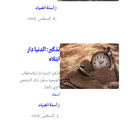
أسنة الضياء
في
.
_6 _أغسطس _2026
تذكير: الدنيا دار
ابتلاء
تذكير: الدنيا دار ابتلاءخطاب
الضحية منفِّر؛ ذلك الشخص
الذي دائمًا...
أسماء
أسنة الضياء
في
.
_5 _أغسطس _2026