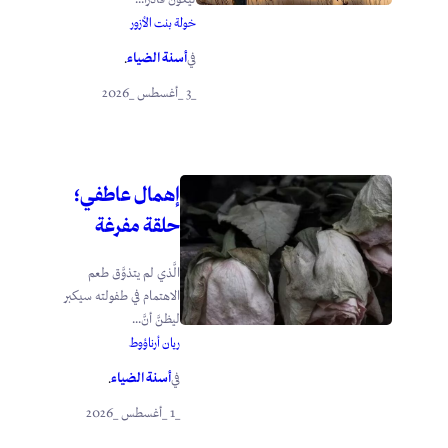
خولة بنت الأزور
أسنة الضياء
في
.
_3 _أغسطس _2026
إهمال عاطفي؛
حلقة مفرغة
الَّذي لم يتذوَّق طعم
الاهتمام في طفولته سيكبر
ليظنَّ أنَّ...
ريان أرناؤوط
أسنة الضياء
في
.
_1 _أغسطس _2026