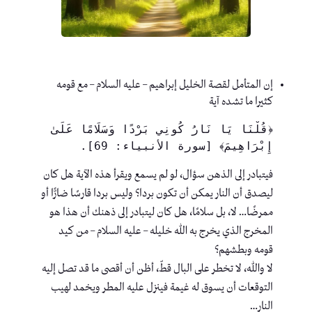
إن المتأمل لقصة الخليل إبراهيم – عليه السلام – مع قومه
كثيرا ما تشده آية
﴿قُلْنَا يَا نَارُ كُونِي بَرْدًا وَسَلَامًا عَلَىٰ 
إِبْرَاهِيمَ﴾ [سورة الأنبياء: 69]. 
فيتبادر إلى الذهن سؤال، لو لم يسمع ويقرأ هذه الآية هل كان
ليصدق أن النار يمكن أن تكون بردا؟ وليس بردا قارسًا ضارًّا أو
ممرضًا… لا، بل سلامًا، هل كان ليتبادر إلى ذهنك أن هذا هو
المخرج الذي يخرج به الله خليله – عليه السلام – من كيد
قومه وبطشهم؟
لا والله، لا تخطر على البال قطّ، أظن أن أقصى ما قد تصل إليه
التوقعات أن يسوق له غيمة فينزل عليه المطر ويخمد لهيب
النار…