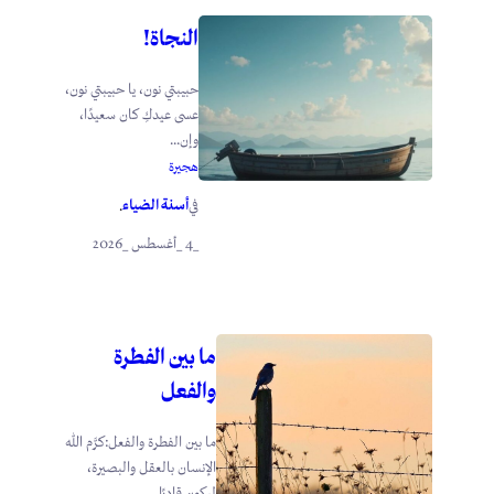
النجاة!
حبيبتي نون، يا حبيبتي نون،
عسى عيدكِ كان سعيدًا،
وإن...
هجيرة
أسنة الضياء
في
.
_4 _أغسطس _2026
ما بين الفطرة
والفعل
ما بين الفطرة والفعل:كرَّم الله
الإنسان بالعقل والبصيرة،
ليكون قادرًا...