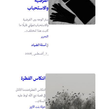
الفرضية
والاستحباب
ستر الوجه بين الفرضية
والاستحباب:تمهَّلي قليلًا ما
كتبت هذا لنختلف؛...
التحرير
أسنة الضياء
في
.
_7 _أغسطس _2026
انتكاس الفطرة
انتكاس الفطرةعندما أتأمَّل
في قصة نبيّ الله لوط عليه
السلام،...
خولة بنت الأزور