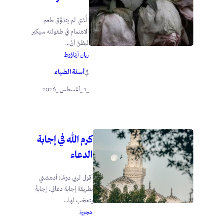
الَّذي لم يتذوَّق طعم
الاهتمام في طفولته سيكبر
ليظنَّ أنَّ...
ريان أرناؤوط
أسنة الضياء
في
.
_1 _أغسطس _2026
كرم الله في إجابة
الدعاء
أقول لربي دومًا: أدهشني
بطريقة إجابة دعائي، إجابةً
يتعجّب لها...
هجيرة