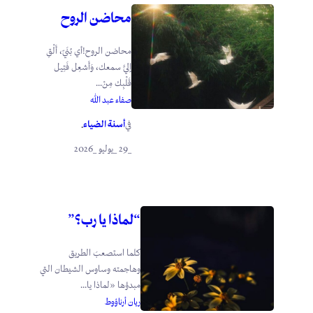
محاضن الروح
محاضن الروح!أي بُنَيّ، أَلْقِ
إليَّ سمعك، وَأَشعِل فَتِيل
قَلْبِك مِنْ...
صفاء عبد الله
أسنة الضياء
في
.
_29 _يوليو _2026
“لماذا يا رب؟”
كلما استصعبَ الطريق
وهاجمته وساوس الشيطان التي
مبدؤها «لماذا يا...
ريان أرناؤوط