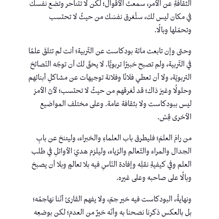
الثقافةِ عن الأمر، سمعتَ الأقوال؛ لكن لا تتناحر وتضع نفسك
في مكان ليس لك، ستُغرق نفسَك من حيثُ لا تحتسب
وتحمّلها وبالًا.
وحتى وإن تابعت مائة بودكاست عن التّربية؛ أنت لم تتلقَ علمًا
في التّربية، ولم تصبح خبيرًا تربويًّا. لا يحقّ لك أن توجّه النّصائحَ
التربويّة، ولا أن تعطي فلانًا وفلانة توجيهات عن مشاكلِ أبنائهم
وحلولًا وغيرَ ذاك؛ قد تُغرقهم من حيثُ لا تحتسب؛ لأنّ الأمرَ
ليس ببودكاست ولا بثقافة عامة. وعلى مختلف المواضيع
الأخرى قِسْ.
من رامَ العلمَ؛ فليطرق باب العلماءِ والخبراء، وليتنحَ عن بابِ
الجدال والمراء والتّعالم والرّياء، وليلزم هديَ الأوائلِ في طلب
العلم وفي كيفيةِ نقلِه وإفادة النّاسِ فيه بلا تعالمٍ وبلا أن يصبحَ
وبالًا على صاحبه وعلى غيره.
ونهايةً، البودكاست فيه خير جمّ، ولا يفهم القارئ أنّنا نهاجمُه؛
بل بالعكس ذكرنا نصحنا به وأنّه خيرٌ من العدم؛ لكن بوضعِه