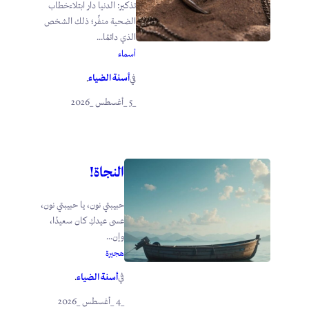
تذكير: الدنيا دار ابتلاءخطاب
الضحية منفِّر؛ ذلك الشخص
الذي دائمًا...
أسماء
أسنة الضياء
في
.
_5 _أغسطس _2026
النجاة!
حبيبتي نون، يا حبيبتي نون،
عسى عيدكِ كان سعيدًا،
وإن...
هجيرة
أسنة الضياء
في
.
_4 _أغسطس _2026