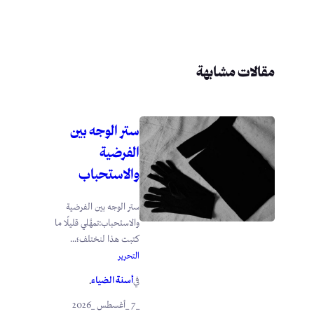
مقالات مشابهة
ستر الوجه بين
الفرضية
والاستحباب
ستر الوجه بين الفرضية
والاستحباب:تمهَّلي قليلًا ما
كتبت هذا لنختلف؛...
التحرير
أسنة الضياء
في
.
_7 _أغسطس _2026