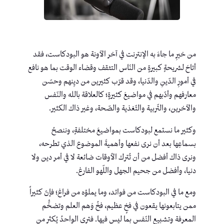
من خيرِ ما جاءَ به الإنترنت في آخر الآونة هو البودكاست، فقد
أتاحَ لشريحةٍ كبيرةٍ من النّاس التثقف وقضاء الوقت بما هو نافع
في أمورِ الدّينِ والدّنيا، وقد قرّب كثيرين من ديِنهم وحسّن
معارفهم وأدّبهم في مواضيعَ كثيرةٍ؛ كالعلاقة بالله والنّفس
والآخرين، والتّربية والتّغذية والصّحة، وغير ذاك الكثير.
وكثير ما نستمع لبودكاست بمواضيعَ مختلفةٍ، وننصحُ
بسماعِها بعد أن نرى نفعها وأهميةَ الموضوع الذي تطرحه،
ونرى ذاك أفضل من أن تُترك الأوقات ضائعة لا في أمر دين ولا
دنيا، وأفضل من جحيم الجهل واللّهو الفارغ.
ومع ما في البودكاست من فوائد، وما يملؤه من فراغ؛ فإنّ كثيراً
ممن يتابعونها يقعون في فخٍ عظيم، فخُ وَهم العلم وتضخُّم
المعرفة وتشبيع النّفس بما ليس فيها. فترى الواحدُ يُكثر من