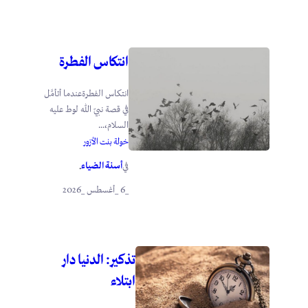
انتكاس الفطرة
انتكاس الفطرةعندما أتأمَّل
في قصة نبيّ الله لوط عليه
السلام،...
خولة بنت الأزور
أسنة الضياء
في
.
_6 _أغسطس _2026
تذكير: الدنيا دار
ابتلاء