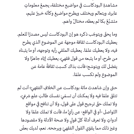
مشاهدةِ البودكاست في مواضيع مختلفة، يجمعُ معلوماتٍ
عابرة، ويتعالم ويختلف ويطرح مواضيعَ وكأنّه خبيرٌ عليم،
متشبِّعٌ بكا لم يعطه، مختالٌ واهم.
وما يحقّ ويتوجّب ذكره هو إنّ البودكاست ليس مصدرًا للعلم.
يعطيك البودكاست ثقافة موجهة عن الموضوع الذي يطرح
فيه، ولا يعطيك علمًا. يعطيك الملقي رأيه وتوجهه، أو ما يتبناه
من طرح، أو ما يتبعه من قول فقهيّ، يعطيك إيّاه جاهزًا ولا
يفصّل لك ويتوسّع؛ فأنت بذاك كسبت ثقافةً عامة عن
الموضوع ولم تكسب علمًا.
حتى وإن شاهدتَ مائة بودكاست عن الخلافِ الفقهيّ؛ أنت لم
تتلقَ علمًا فيه ولا يمكنك أن تسمّيَ نفسك طالبَ علمٍ شرعيّ،
ولا تملك حقّ ترجيح قول على قول، ولا أن تنافح في مواقع
التّواصل -أو في الواقع- عن رأيٍّ ما، فأنت لا تملك علمًا ولا
أدواتٍ ولا تعرف أدلةَ كلّ قولٍ ولا صحة الأدلة ولا مقصودها
وغيرَ ذلك مما يقوّي القول الفقهيّ ويرجحه. نعم، لديك بعضُ