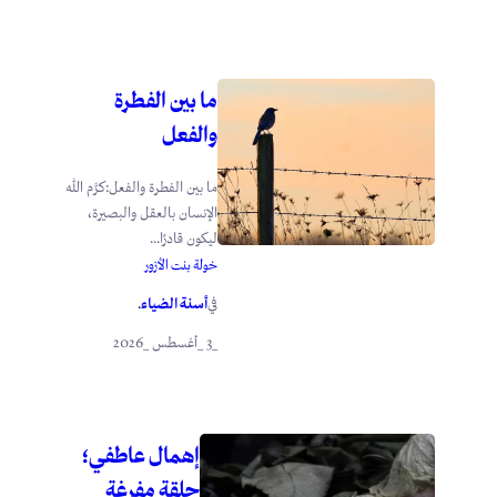
ما بين الفطرة
والفعل
ما بين الفطرة والفعل:كرَّم الله
الإنسان بالعقل والبصيرة،
ليكون قادرًا...
خولة بنت الأزور
أسنة الضياء
في
.
_3 _أغسطس _2026
إهمال عاطفي؛
حلقة مفرغة