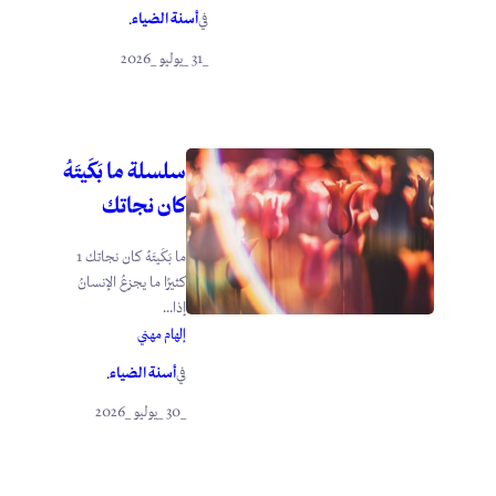
أسنة الضياء
في
.
_31 _يوليو _2026
سلسلة ما بَكَيتَهُ
كان نجاتك
ما بَكَيتَهُ كان نجاتك 1
كثيرًا ما يجزعُ الإنسانُ
إذا...
إلهام مهني
أسنة الضياء
في
.
_30 _يوليو _2026