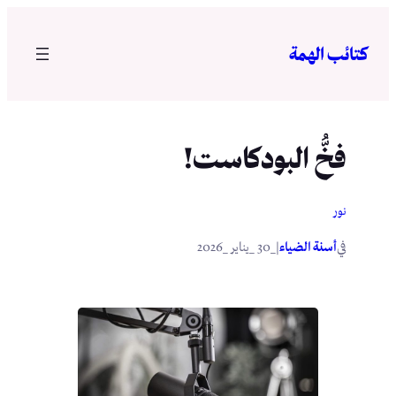
تخطى
إلى
كتائب الهمة
المحتوى
فخُّ البودكاست!
نور
في
|
أسنة الضياء
_30 _يناير _2026