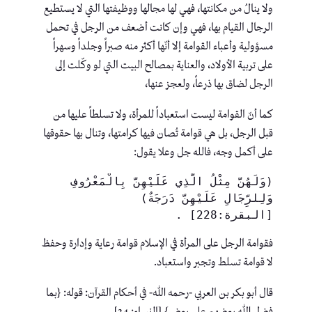
ولا ينالُ من مكانتها، فهي لها مجالها ووظيفتها التي لا يستطيع
الرجال القيام بها، فهي وإن كانت أضعف من الرجل في تحمل
مسؤولية وأعباء القوامة إلا أنّها أكثر منه صبراً وجلداً وسهراً
على تربية الأولاد، والعناية بمصالح البيت التي لو وكّلت إلى
الرجل لضاق بها ذرعاً، ولعجز عنها،
كما أنّ القوامة ليست استعباداً للمرأة، ولا تسلطاً عليها من
قبل الرجل، بل هي قوامة تُصان فيها كرامتها، وتنال بها حقوقها
على أكمل وجه، فالله جل وعلا يقول:
(وَلَهُنَّ مِثْلُ الَّذِي عَلَيْهِنَّ بِالْمَعْرُوفِ 
وَلِلرِّجَالِ عَلَيْهِنَّ دَرَجَةٌ) 
[البقرة:228] .
فقوامة الرجل على المرأة في الإسلام قوامة رعاية وإدارة وحفظ
لا قوامة تسلط وتجبر واستعباد.
قال أبو بكر بن العربي -رحمه الله- في أحكام القرآن: قوله: {بما
فضل الله بعضهم على بعض} [النساء: 34].