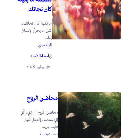
كان نجاتك
ما بَكَيتَهُ كان نجاتك 1
كثيرًا ما يجزعُ الإنسانُ
إذا...
إلهام مهني
أسنة الضياء
في
.
_30 _يوليو _2026
محاضن الروح
محاضن الروح!أي بُنَيّ، أَلْقِ
إليَّ سمعك، وَأَشعِل فَتِيل
قَلْبِك مِنْ...
صفاء عبد الله