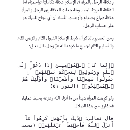
وعلاقةُ الرجل بالمرأة في الإسلام علاقةٌ تكامليّة تراحميّة، أما
الثقافة الغربيّة الممسوخة جعلت العلاقة بين الرجل والمرأة
علاقةُ صراع وصدام وأوهمت النّساء أنّ أي نجاح للمرأة هو
على حسابِ الرجل.
ومن الجديرِ بالذكر أن شَرط الإسلامُ القبول التّام والرّضى التّام
والتّسليم التّام لجميعِ ما شَرَعه الله عزّ وجل، قال تعالى:
﴿إِنَّمَا كَانَ ٱلۡمُؤۡمِنِينَ إِذَا دُعُوٓاْ إِلَى 
ٱللَّهِ وَرَسُولِهِۦ لِيَحۡكُمَ بَيۡنَهُمۡ أَن 
يَقُولُواْ سَمِعۡنَا وَأَطَعۡنَاۚ وَأُوْلَٰٓئِكَ هُمُ 
ٱلۡمُفۡلِحُونَ﴾ (النور ٥١)
ولو كرِهت المرأة شيئاً من ما أنزله الله وشرّعه يحبط عملها،
فحذاري من هذا الضلال.
قال تعالى: ﴿ذَٰلِكَ بِأَنَّهُمۡ كَرِهُواْ مَآ 
أَنزَلَ ٱللَّهُ فَأَحۡبَطَ أَعۡمَٰلَهُمۡ﴾ (محمد 