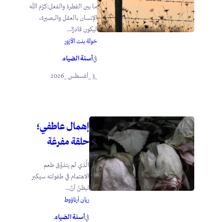
ما بين الفطرة والفعل:كرَّم الله
الإنسان بالعقل والبصيرة،
ليكون قادرًا...
خولة بنت الأزور
أسنة الضياء
في
.
_3 _أغسطس _2026
إهمال عاطفي؛
حلقة مفرغة
الَّذي لم يتذوَّق طعم
الاهتمام في طفولته سيكبر
ليظنَّ أنَّ...
ريان أرناؤوط
أسنة الضياء
في
.