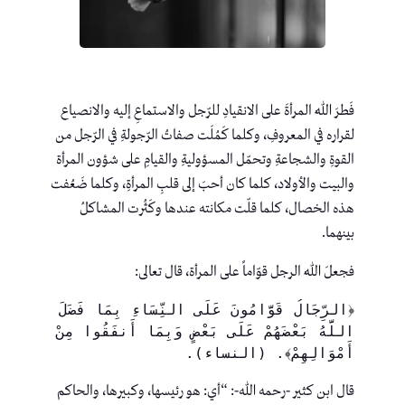
فَطرَ اللهُ المرأةَ على الانقيادِ للرّجل والاستماعِ إليه والانصياع
لقراره في المعروفِ، وكلما كَمُلَت صفاتُ الرّجولةِ في الرّجل من
القوةِ والشجاعةِ وتحمّل المسؤوليةِ والقيامِ على شؤون المرأة
والبيت والأولاد، كلما كان أحبَ إلى قلبِ المرأةِ، وكلما ضَعُفت
هذه الخصال، كلما قلّت مكانته عندها وكَثُرت المشاكلُ
بينهما.
فجعلَ اللهُ الرجل قوّاماً على المرأة، قال تعالى:
﴿الرِّجَالُ قَوَّامُونَ عَلَى النِّسَاءِ بِمَا فَضَلَ 
اللَّهُ بَعْضَهُمْ عَلَى بَعْضٍ وَبِمَا أَنفَقُوا مِنْ 
أَمْوَالِهِمْ﴾. (النساء).
قال ابن كثير -رحمه الله-: “أي: هو رئيسها، وكبيرها، والحاكم