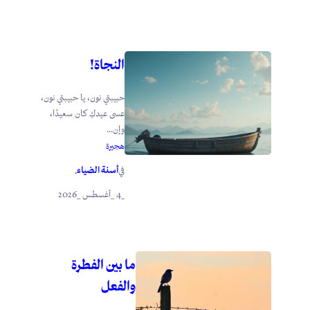
النجاة!
حبيبتي نون، يا حبيبتي نون،
عسى عيدكِ كان سعيدًا،
وإن...
هجيرة
أسنة الضياء
في
.
_4 _أغسطس _2026
ما بين الفطرة
والفعل