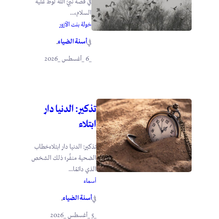
في قصة نبيّ الله لوط عليه
السلام،...
خولة بنت الأزور
أسنة الضياء
في
.
_6 _أغسطس _2026
تذكير: الدنيا دار
ابتلاء
تذكير: الدنيا دار ابتلاءخطاب
الضحية منفِّر؛ ذلك الشخص
الذي دائمًا...
أسماء
أسنة الضياء
في
.
_5 _أغسطس _2026