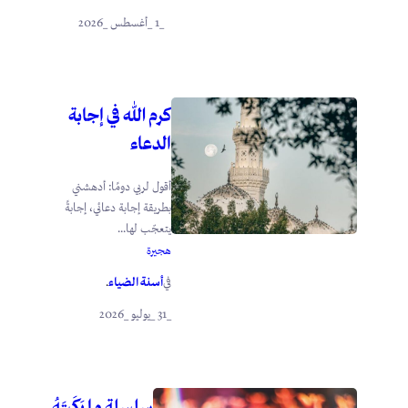
_1 _أغسطس _2026
كرم الله في إجابة
الدعاء
أقول لربي دومًا: أدهشني
بطريقة إجابة دعائي، إجابةً
يتعجّب لها...
هجيرة
أسنة الضياء
في
.
_31 _يوليو _2026
سلسلة ما بَكَيتَهُ