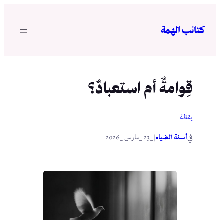
تخطى
إلى
كتائب الهمة
المحتوى
قِوامةٌ أم استعبادٌ؟
يقظة
في
|
أسنة الضياء
_23 _مارس _2026