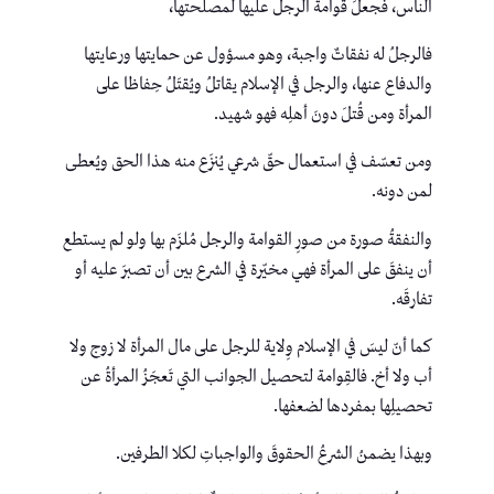
الناس، فجعلَ قوامة الرجل عليها لمصلحتها،
فالرجلُ له نفقاتٌ واجبة، وهو مسؤول عن حمايتها ورعايتها
والدفاع عنها، والرجل في الإسلام يقاتلُ ويُقتَلُ حِفاظا على
المرأة ومن قُتلَ دونَ أهلِه فهو شهيد.
ومن تعسّف في استعمال حقّ شرعي يُنزَع منه هذا الحق ويُعطى
لمن دونه.
والنفقةُ صورة من صورِ القوامة والرجل مُلزَم بها ولو لم يستطع
أن ينفقَ على المرأة فهي مخيّرة في الشرع بين أن تصبرَ عليه أو
تفارقَه.
كما أنّ ليسَ في الإسلام وِلاية للرجل على مال المرأة لا زوج ولا
أب ولا أخ. فالقِوامة لتحصيل الجوانب التي تَعجَزُ المرأةُ عن
تحصيلِها بمفردها لضعفها.
وبهذا يضمنُ الشرعُ الحقوقَ والواجباتِ لكلا الطرفين.