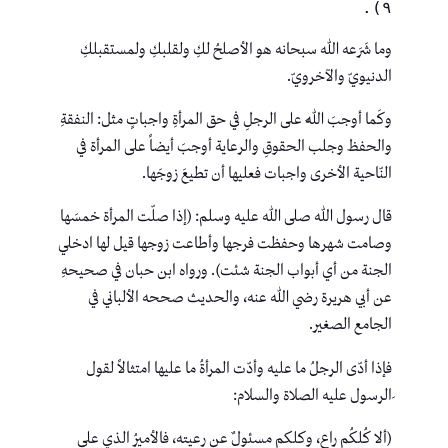
٩).
وما شَرَعه الله سبحانه هو الأصلحُ لكِ ولقلبكِ ولمستقبلكِ
الدنيويّ والآخرويّ.
وكَما أوجبَ اللهٌ على الرجلِ في حق المرأةِ واجباتٍ مثل: النفقةِ
والحفظ وجلب الحقوقِ والرعاية أوجبَ أيضاً على المرأة في
النّاحية الأخرى واجبات فعليها أن تطيعَ زوجَها.
قال رسول الله صلى الله عليه وسلم: (إذا صلّت المرأة خمسَها
وصامت شهرها وحفظت فرجها وأطاعت زوجها قيل لها ادخلي
الجنة من أي أبواب الجنة شئت). ورواه ابن حبان في صحيحهِ
عن أبي هريرة رضي الله عنه، والحديث صححه الألباني في
الجامع الصغير.
فإذا أدّى الرجلُ ما عليه وأدّت المرأةُ ما عليها امتثالاً لقول
ِالرسول عليه الصلاة والسلام:
(ألا كُلكُم راعٍ، وكلكم مسئولٌ عن رعيته، فالأميرُ الذي على