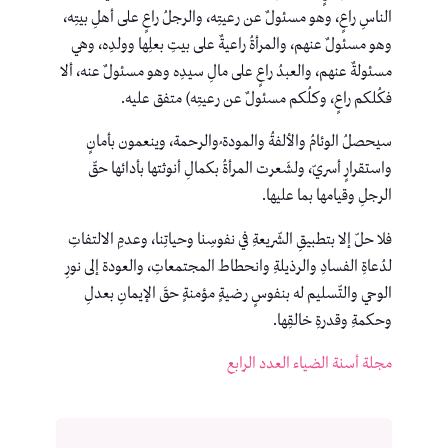
الناسِ راعٍ، وهو مسئولٌ عن رعيتِه، والرجلُ راعٍ على أهلِ بيتِه،
وهو مسئولٌ عنهم، والمرأةُ راعيةٌ على بيتِ بعلِها وولدِه، وهي
مسئولةٌ عنهم، والعبدُ راعٍ على مالِ سيدِه وهو مسئولٌ عنه، ألا
فكُلكم راعٍ، وكلُكم مسئولٌ عن رعيتِه) متفق عليه.
سيحصلُ الوئامُ والألفةُ والمودة ُوالرحمة، وينعمون بأمانٍ
واستقرارٍ أسريّ، ولشَعرت المرأةُ بكمالِ أنوثتها بأدائها حقّ
الرجلِ وقيامها بما عليها.
فلا حلّ إلا بتطبيقِ الشّريعةِ في نفوسِنا وحياتِنا، وعدمِ الالتفاتِ
لدُعاةِ الفسادِ والرذيلةِ وانحطاط المجتمعاتِ، والعودة إلى نورِ
الوحي والتّسليم له بنفوسٍ رضيةٍ مؤمنةٍ حقَ الإيمانِ بعدلِ
وحكمةِ وقدرةِ خالقِها.
مجلة أسنة الضياء العدد الرابع