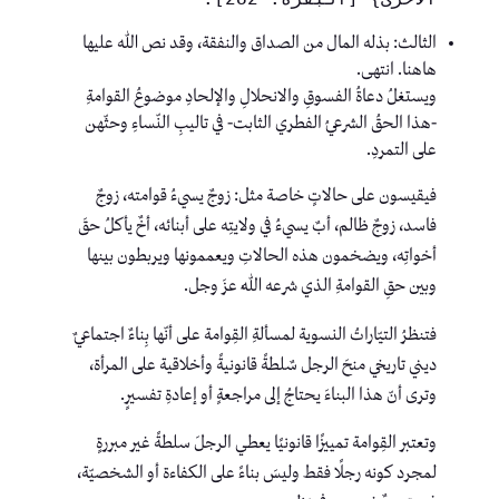
الثالث: بذله المال من الصداق والنفقة، وقد نص الله عليها
هاهنا. انتهى.
ويستغلُ دعاةُ الفسوقِ والانحلالِ والإلحادِ موضوعُ القوامةِ
-هذا الحقُ الشرعيُ الفطري الثابت- في تاليبِ النّساءِ وحثّهن
على التمردِ.
فيقيسون على حالاتٍ خاصة مثل: زوجٌ يسيءُ قوامته، زوجٌ
فاسد، زوجٌ ظالم، أبٌ يسيءُ في ولايتِه على أبنائه، أخٌ يأكلُ حقَ
أخواتِه، ويضخمون هذه الحالاتِ ويعممونها ويربطون بينها
وبين حقِ القوامةِ الذي شرعه اللهُ عزَ وجل.
فتنظرُ التيّاراتُ النسوية لمسألةِ القِوامة على أنّها بِناءٌ اجتماعيٌ
ديني تاريخي منحَ الرجل سٌلطةً قانونيةً وأخلاقية على المرأة،
وترى أنّ هذا البناءَ يحتاجُ إلى مراجعةٍ أو إعادةِ تفسيرٍ.
وتعتبر القِوامة تمييزًا قانونيًا يعطي الرجلَ سلطةً غير مبررةٍ
لمجرد كونه رجلًا فقط وليسَ بناءً على الكفاءة أو الشخصيّة،