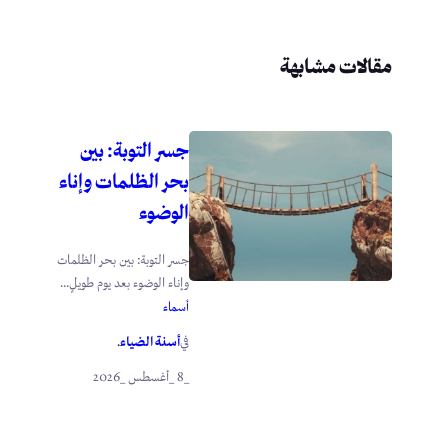
مقالات مشابهة
جسر التوبة: بين
بحر الظلمات وإناء
الوضوء
جسر التوبة: بين بحر الظلمات
وإناء الوضوء بعد يوم طويلٍ...
أسماء
أسنة الضياء
في
.
_8 _أغسطس _2026