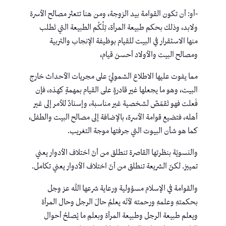
-أو: أن تكون القوامة بيد الزوجة، ومن هنا تتعثر مصالح الأسرة
ولابد، وذلك بحكم طبيعة المرأة، تِلْكُم الطبيعة التي تَطلب
منها الاستقرار في البيت للقيام بوظيفة الإنجاب والتربية
ومصالح البيت والأولاد أحسنَ قيام،
مما يفوت عليها الاطلاع الشموليّ على مجريات الأحداث خارج
البيت، وهو ما يجعلها غير قادرةٍ على القيام بمهمةٍ كهذه، فإن
فَعلت فهو تَقمّصٌ لشخصية غير مناسبة، وإسنادٌ للأمر إلى غير
أهله، فتضيع قوامة الأسرة، بالإضافة إلى مصالح البيت والطفل،
كما هو شأن البيوت التي جرفتها موجة التغريب.
والنسويّة بنظرتها القاصرة تنطلق من أنّ اختلاف الأدوار يعني
تمييز. لكنّ الشريعة تنطلق من أنّ اختلاف الأدوار يعني تكامل.
والقوامة في الإسلام مسؤولية ورعاية شرعها الله عز وجل
بحكمتهِ وعلمهِ ورحمته لأنّه يعلمُ حالَ الرجل وحال المرأة
ويعلم طبيعة الرجل وطبيعة المرأة وبعلمِ ما يُصلحُ أحوال