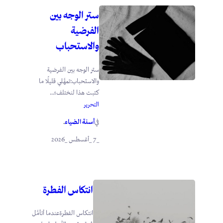
ستر الوجه بين
الفرضية
والاستحباب
ستر الوجه بين الفرضية
والاستحباب:تمهَّلي قليلًا ما
كتبت هذا لنختلف؛...
التحرير
أسنة الضياء
في
.
_7 _أغسطس _2026
انتكاس الفطرة
انتكاس الفطرةعندما أتأمَّل