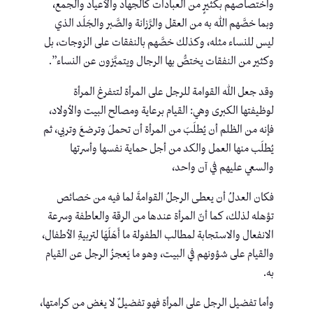
واختصاصهم بكثيرٍ من العبادات كالجهاد والأعياد والجمع،
وبما خصَّهم الله به من العقل والرَّزانة والصَّبر والجَلَد الذي
ليس للنساء مثله، وكذلك خصَّهم بالنفقات على الزوجات، بل
وكثير من النفقات يختصُّ بها الرجال ويتميَّزون عن النساء”.
وقد جعل الله القوامة للرجل على المرأة لتتفرغ المرأة
لوظيفتها الكبرى وهي: القيام برعاية ومصالح البيت والأولاد،
فإنه من الظلم أن يُطلَبَ من المرأة أن تحملَ وترضعَ وتربي، ثم
يُطلَب منها العمل والكد من أجل حماية نفسها وأسرتها
والسعي عليهم في آن واحد،
فكان العدلُ أن يعطى الرجلُ القوامةَ لما فيه من خصائص
تؤهله لذلك، كما أنّ المرأة عندها من الرقة والعاطفة وسرعة
الانفعال والاستجابة لمطالب الطفولة ما أَهَلَهَا لتربيةِ الأطفال،
والقيام على شؤونهم في البيت، وهو ما يَعجزُ الرجل عن القيام
به.
وأما تفضيل الرجل على المرأة فهو تفضيلٌ لا يغض من كرامتها،