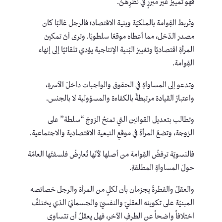
فهو تمييزٌ غير مبررٍ في نظرِهنّ.
وتُربط القِوامة بالملكيّة وبنية الاقتصاد؛ فالرجل غالبًا كان
مصدر الدّخل، مما أعطاه موقعًا سلطويًا. وترى أنّ تمكينَ
المرأةِ اقتصاديًا وتغييرَ البُنية الإنتاجية يؤدي تلقائيًا إلى إنهاء
القِوامة.
وتدعو إلى المساواةِ في الحقوق والواجبات داخلَ الأسرةِ،
واعتبارُ القيادة مرتبطةٌ بالكفاءة والمسؤولية لا بالجنس.
وتطالب بتعديل القوانين التي تمنحُ الزوجَ “سلطة” على
الزوجة، وتضعُ المرأةَ في موقعِ التبعية الاقتصادية والاجتماعية.
فالنسويّة ترفضُ القِوامة من أصلها لأنّها تُعارضُ فلسفتَها العامّة
حولَ المساواةِ المطلقةِ.
والعقلُ والفطرةُ يجزمان بأن لكلٍ من المرأة والرجل خصائصه
المبنيّة على تكوينه العقليّ والنفسيّ والجسمانيّ الذي يختلفُ
اختلافاً واضحاً عن الطرفِ الآخر، فهل يعقلُ أن تتساوى