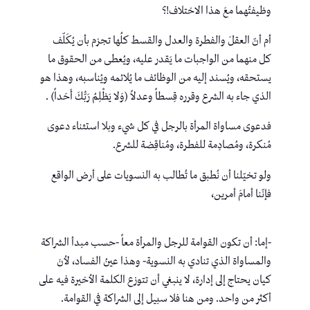
وظيفتُهما معَ هذا الاختلاف!؟
أم أنّ العقلَ والفطرة والعدل والقسط كلُها تجزم بأن يُكَلّف
كل منهما من الواجبات ما يَقدر عليه، ويُعطى من الحقوق ما
يستحقه، ويُسند إليه من الوظائف ما يُلائمه ويُناسبه، وهذا هو
الذي جاء به الشرع وقرره قِسطاً وعدلاً (وَلا يَظْلِمُ رَبُّكَ أَحَداً) .
فدعوى مساواة المرأة بالرجل في كل شيء وبلا استثناء دعوى
مُنكرة، ومُصادِمة للفطرة، ومُناقِضة للشرع.
ولو تخيّلنا أن نُطبق ما تُطالب به النسويات على أرض الواقع
فإنّنا أمامَ أمرين،
-إما: أن تكون القوامة للرجل والمرأة معاً -حسب مبدأ الشراكة
والمساواة الذي تنادي به النسوية- وهذا عينُ الفساد، لأنَ
كيان يحتاج إلى إدارة، لا ينبغي أن تتوزع الكلمة الأخيرة فيه على
أكثر من واحد. ومن هنا فلا سبيل إلى الشراكة في القوامة.