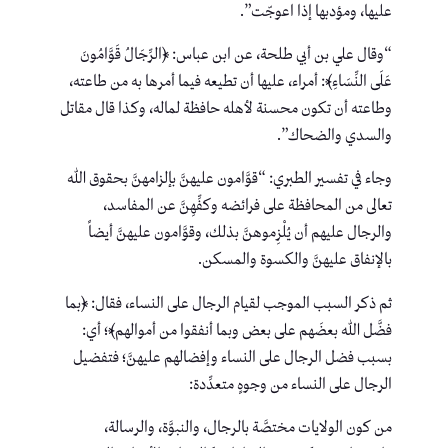
عليها، ومؤدبها إذا اعوجّت”.
“وقال علي بن أبي طلحة، عن ابن عباس: ﴿الرِّجَالُ قَوَّامُونَ
عَلَى النِّسَاءِ﴾: أمراء، عليها أن تطيعه فيما أمرها به من طاعته،
وطاعته أن تكون محسنة لأهله حافظة لماله، وكذا قال مقاتل
والسدي والضحاك”.
وجاء في تفسير الطبري: “قوَّامون عليهنَّ بإلزامهنَّ بحقوق الله
تعالى من المحافظة على فرائضه وكفِّهِنَّ عن المفاسد،
والرجال عليهم أن يُلْزِموهنَّ بذلك، وقوَّامون عليهنَّ أيضاً
بالإنفاق عليهنَّ والكسوة والمسكن.
ثم ذكر السبب الموجب لقيام الرجال على النساء، فقال: ﴿بما
فضَّل الله بعضَهم على بعض وبما أنفقوا من أموالهم﴾؛ أي:
بسبب فضل الرجال على النساء وإفضالهم عليهنَّ؛ فتفضيل
الرجال على النساء من وجوهٍ متعدِّدة:
من كون الولايات مختصَّة بالرجال، والنبوَّة، والرسالة،