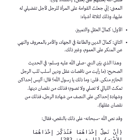
المعنى: إنّي جعلتُ القوامة على المرأة للرجل لأجل تفضيلي له
عليها، وذلك لثلاثة أشياء:
الأول: كمالُ العقلِ والتمييز.
الثاني: كمالُ الدين ِوالطاعة في الجهاد، والأمر بالمعروف والنهي
عن المنكر على العموم، وغير ذلك.
وهذا الذي بيّن النبي -صلى الله عليه وسلم- في الحديث
الصحيح: (ما رأيت من ناقصات عقل ودين أسلب للب الرجل
الحازم منكن. قلن: وما ذلك يا رسول الله؟ قال: أليس إحداكن
تمكث الليالي لا تصلي ولا تصوم؛ فذلك من نقصان دينها.
وشهادة إحداكن على النصف من شهادة الرجل، فذلك من
نقصان عقلها).
وقد نص الله -سبحانه- على ذلك بالنقص، فقال:
{أَنْ تَضِلَّ إِحْدَاهُمَا فَتُذَكِّرَ إِحْدَاهُمَا 
الأُخْرَى} [البقرة: 282].