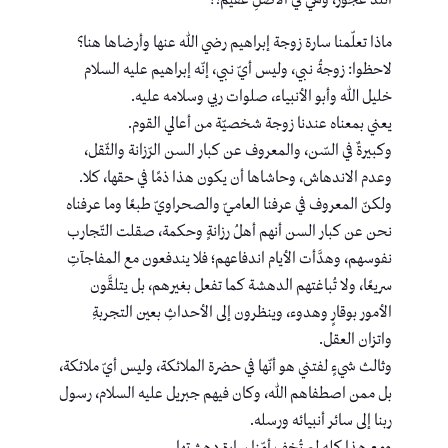
أتلد عجوز، وهي في الأصلِ عقيم؟!
ماذا تعلّمنا سارة زوجة إبراهيم رضي الله عنها وأرضاها هنا؟
لاحظوا: زوجةُ نبي، وليس أيّ نبي، إنّه إبراهيم عليه السلام
خليل الله وأبو الأنبياء، صلوات ربي وسلامه عليه.
يعني بمعناه عندنا زوجة شخصيّة من أعالي القوم.
وكبيرةٌ في السّن، والمعروف عن كبار السن الرّزانة والثّقل،
وعدم الاندهاش، وحاشاها أن يكون هذا ذمًا في حقها، كلا.
ولكنّ المعروف في عرفنا العاميّ والصحراويّ طبعًا وما عرفناه
نحن عن كبار السن أنهم أهلُ رزانةٍ وحكمة، صقلت التّجارب
نفوسهم، وهدَّأت الأيام اندفاعهم؛ فلا يندفعون مع المفاجآتِ
سريعًا، ولا تُباغتهم الدهشة كما تفعل بغيرهم، بل يتلقَّون
الأمور بوقارٍ وهدوء، وينظرون إلى الأحداثِ بعين التجربةِ
واتزان العقل.
وثالث شيءٍ لفتني هو أنّها في حضرة الملائكة، وليس أيّ ملائكة،
بل ممن اصطفاهم الله، وكان فيهم جبريل عليه السلام، رسول
ربنا إلى سائر أنبيائه ورسله.