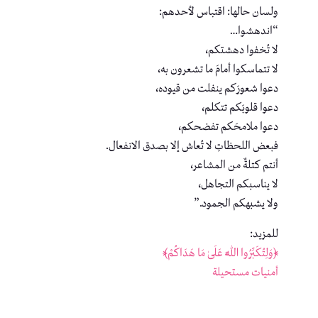
ولسان حالها: اقتباس لأحدهم:
“اندهشوا…
لا تُخفوا دهشتكم،
لا تتماسكوا أمامَ ما تشعرون به،
دعوا شعورَكم ينفلت من قيوده،
دعوا قلوبَكم تتكلم،
دعوا ملامحَكم تفضحكم،
فبعض اللحظاتِ لا تُعاش إلا بصدق الانفعال.
أنتم كتلةٌ من المشاعر،
لا يناسبكم التجاهل،
ولا يشبهكم الجمود.”
للمزيد:
﴿وَلِتُكَبِّرُوا اللَّهَ عَلَىٰ مَا هَدَاكُمْ﴾
أمنيات مستحيلة