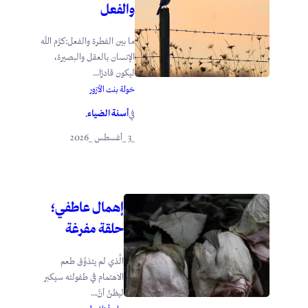
والفعل
ما بين الفطرة والفعل:كرَّم الله
الإنسان بالعقل والبصيرة،
ليكون قادرًا...
خولة بنت الأزور
أسنة الضياء
في
.
_3 _أغسطس _2026
إهمال عاطفي؛
حلقة مفرغة
الَّذي لم يتذوَّق طعم
الاهتمام في طفولته سيكبر
ليظنَّ أنَّ...