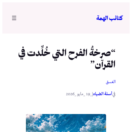
تخطى
إلى
كتائب الهمة
المحتوى
“صرخةُ الفرح التي خُلِّدت في
القرآن”
الغسق
في
|
أسنة الضياء
_19 _مايو _2026