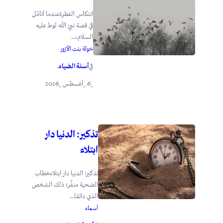
انتكاس الفطرةعندما أتأمَّل
في قصة نبيّ الله لوط عليه
السلام،...
خولة بنت الأزور
أسنة الضياء
في
.
_6 _أغسطس _2026
تذكير: الدنيا دار
ابتلاء
تذكير: الدنيا دار ابتلاءخطاب
الضحية منفِّر؛ ذلك الشخص
الذي دائمًا...
أسماء