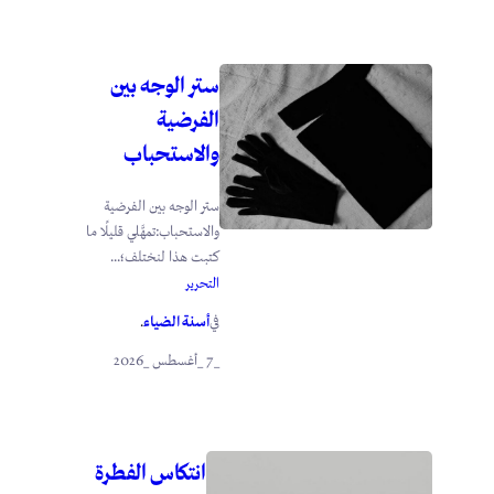
ستر الوجه بين
الفرضية
والاستحباب
ستر الوجه بين الفرضية
والاستحباب:تمهَّلي قليلًا ما
كتبت هذا لنختلف؛...
التحرير
أسنة الضياء
في
.
_7 _أغسطس _2026
انتكاس الفطرة