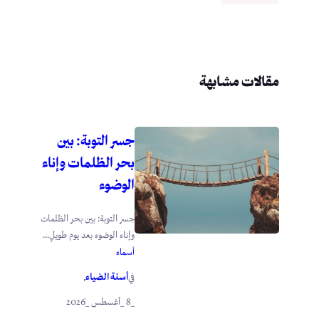
مقالات مشابهة
جسر التوبة: بين
بحر الظلمات وإناء
الوضوء
جسر التوبة: بين بحر الظلمات
وإناء الوضوء بعد يوم طويلٍ...
أسماء
أسنة الضياء
في
.
_8 _أغسطس _2026