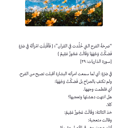
“صرخةُ الفرح التي خُلِّدت في القرآن”؛ { فَأَقْبَلَتِ امْرَأَتُهُ فِي صَرَّةٍ
فَصَكَّتْ وَجْهَهَا وَقَالَتْ عَجُوزٌ عَقِيمٌ }
[سورة الذاريات: ٢٩]
في صَرَّةٍ: أي لما سمعت امرأته البشارة أقبلت تصيح من الفرح.
ولم تكتفِ بالصراخ بل فَصَكَّتْ وَجْهَهَا:
أي فلطمت وجهها.
هل انتهت دهشتها وتعجبها؟
كلا.
خذ الثالثة: وَقَالَتْ عَجُوزٌ عَقِيمٌ:
وقالت متعجبة: