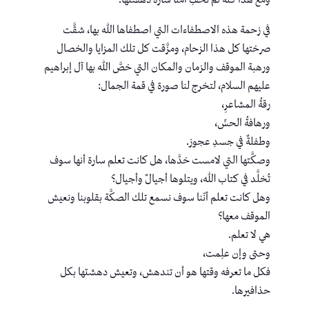
ومع هذا كله لم تُخفِ أمّنا سارة دهشتها.
في زحمة هذه الاصطفاءات التي اصطفاها الله بها، شقَّت
صرختها كل هذا الزحام، ومزَّقت كل تلك المزايا والخصال
ورهبة الموقف والزمان والمكان التي خصَّ الله بها آل إبراهيم
عليهم السلام، لتخرج لنا صورة في قمة الجمال:
رقةُ المشاعرِ،
ورهافةُ الحسِّ،
وطفلةٌ في جسدِ عجوز.
وصكَّتها التي لامست خدَّها، هل كانت تعلم سارة أنها سوف
تُخلَّد في كتاب الله، ويتلوها أجيالٌ وأجيال؟
وهل كانت تعلم أنّنا سوف نسمع تلك الصكَّة بقلوبنا ونعيش
الموقف معها؟
هي لا تعلم.
وحتى وإن علِمت،
فكل ما تعرفه وقتها هو أن تندهش، وتعيش دهشتها بكل
حذافيرها.