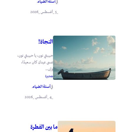
أسنة الضياء
في
.
_5 _أغسطس _2026
النجاة!
حبيبتي نون، يا حبيبتي نون،
عسى عيدكِ كان سعيدًا،
وإن...
هجيرة
أسنة الضياء
في
.
_4 _أغسطس _2026
ما بين الفطرة