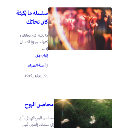
سلسلة ما بَكَيتَهُ
كان نجاتك
ما بَكَيتَهُ كان نجاتك 1
كثيرًا ما يجزعُ الإنسانُ
إذا...
إلهام مهني
أسنة الضياء
في
.
_30 _يوليو _2026
محاضن الروح
محاضن الروح!أي بُنَيّ، أَلْقِ
إليَّ سمعك، وَأَشعِل فَتِيل