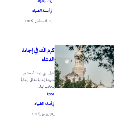
ريان أرناؤوط
أسنة الضياء
في
.
_1 _أغسطس _2026
كرم الله في إجابة
الدعاء
أقول لربي دومًا: أدهشني
بطريقة إجابة دعائي، إجابةً
يتعجّب لها...
هجيرة
أسنة الضياء
في
.
_31 _يوليو _2026