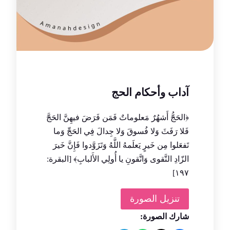
آداب وأحكام الحج
﴿الحَجُّ أَشهُرٌ مَعلوماتٌ فَمَن فَرَضَ فيهِنَّ الحَجَّ
فَلا رَفَثَ وَلا فُسوقَ وَلا جِدالَ فِي الحَجِّ وَما
تَفعَلوا مِن خَيرٍ يَعلَمهُ اللَّهُ وَتَزَوَّدوا فَإِنَّ خَيرَ
الزّادِ التَّقوى وَاتَّقونِ يا أُولِي الأَلبابِ﴾ [البقرة:
١٩٧]
تنزيل الصورة
شارك الصورة: