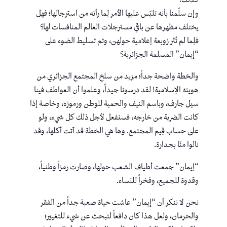
كذلك؟
وإن سلّمنا بأنه تلبّس عليها الأمر لِما رأته من استرجالها؛ فهل
يختلف مظهرها عن باقي مسترجلات العالم المنافسات لها؟
فلِما لم تُثر زوبعة إعلامية حولهن، وتم تسليط الضوء على
“إيمان” المسلمة الجزائرية؟
والخطة واضحة جداً؛ مزيد من سلخ المجتمع الجزائري من
هويته الإسلامية! لقد درسونا جيداً، وعلموا أن العواطف فينا
سيل جارف، وباسم النيف والحمية للوطن ورموزه، وخاصة إذا
كانت الضربة من خارجه، فسنفعل لأجل ذلك كل شيء، ولو
على حساب قِيم المجتمع. وها هي الخطة قد آتت أكلها، وقد
نالوا منّا بجدارة.
“إيمان” جمعت أطياف الشعب حولها، وصارت رمزاً وطنياً،
وقدوة للجميع، وفخراً للنساء.
نحن لا ننكر أن “إيمان” عاشت حياة صعبة جداً من الفقر
والحرمان، ولعل هذا كان دافعاً لتبحث عن شيء للتغيير؛