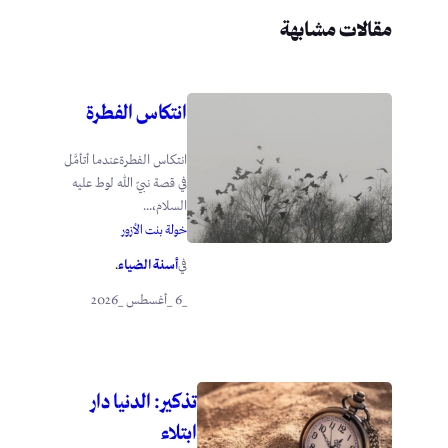
مقالات مشابهة
انتكاس الفطرة
انتكاس الفطرةعندما أتأمَّل
في قصة نبيّ الله لوط عليه
السلام،...
خولة بنت الأزور
أسنة الضياء
في
.
_6 _أغسطس _2026
تذكير: الدنيا دار
ابتلاء