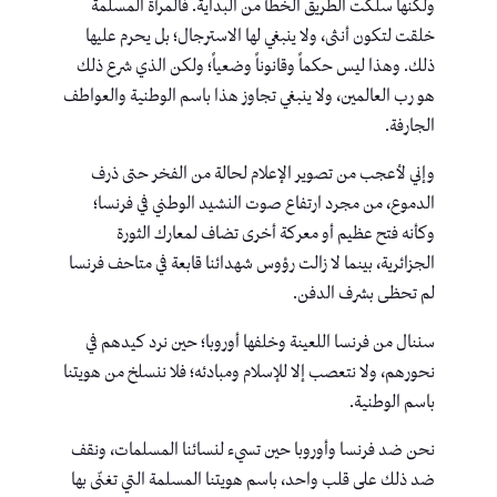
ولكنها سلكت الطريق الخطأ من البداية. فالمرأة المسلمة
خلقت لتكون أنثى، ولا ينبغي لها الاسترجال؛ بل يحرم عليها
ذلك. وهذا ليس حكماً وقانوناً وضعياً؛ ولكن الذي شرع ذلك
هو رب العالمين، ولا ينبغي تجاوز هذا باسم الوطنية والعواطف
الجارفة.
وإني لأعجب من تصوير الإعلام لحالة من الفخر حتى ذرف
الدموع، من مجرد ارتفاع صوت النشيد الوطني في فرنسا؛
وكأنه فتح عظيم أو معركة أخرى تضاف لمعارك الثورة
الجزائرية، بينما لا زالت رؤوس شهدائنا قابعة في متاحف فرنسا
لم تحظى بشرف الدفن.
سننال من فرنسا اللعينة وخلفها أوروبا؛ حين نرد كيدهم في
نحورهم، ولا نتعصب إلا للإسلام ومبادئه؛ فلا ننسلخ من هويتنا
باسم الوطنية.
نحن ضد فرنسا وأوروبا حين تسيء لنسائنا المسلمات، ونقف
ضد ذلك على قلب واحد، باسم هويتنا المسلمة التي تغنّى بها