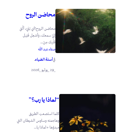
محاضن الروح
محاضن الروح!أي بُنَيّ، أَلْقِ
إليَّ سمعك، وَأَشعِل فَتِيل
قَلْبِك مِنْ...
صفاء عبد الله
أسنة الضياء
في
.
_29 _يوليو _2026
“لماذا يا رب؟”
كلما استصعبَ الطريق
وهاجمته وساوس الشيطان التي
مبدؤها «لماذا يا...