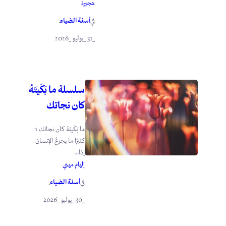
هجيرة
أسنة الضياء
في
.
_31 _يوليو _2026
سلسلة ما بَكَيتَهُ
كان نجاتك
ما بَكَيتَهُ كان نجاتك 1
كثيرًا ما يجزعُ الإنسانُ
إذا...
إلهام مهني
أسنة الضياء
في
.
_30 _يوليو _2026