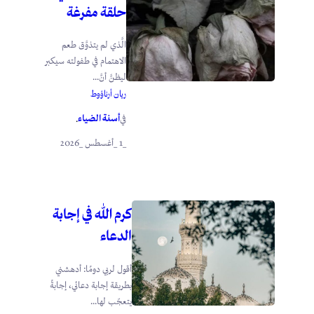
حلقة مفرغة
الَّذي لم يتذوَّق طعم
الاهتمام في طفولته سيكبر
ليظنَّ أنَّ...
ريان أرناؤوط
أسنة الضياء
في
.
_1 _أغسطس _2026
كرم الله في إجابة
الدعاء
أقول لربي دومًا: أدهشني
بطريقة إجابة دعائي، إجابةً
يتعجّب لها...