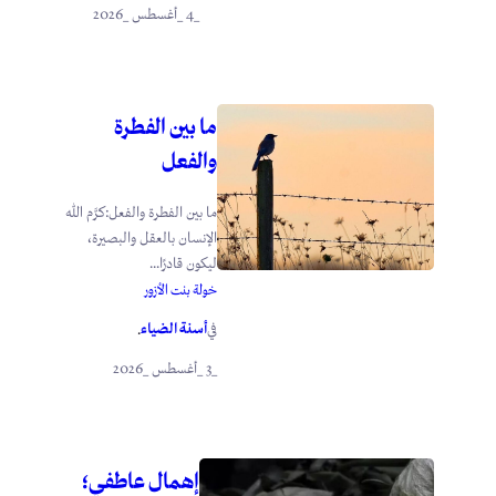
_4 _أغسطس _2026
ما بين الفطرة
والفعل
ما بين الفطرة والفعل:كرَّم الله
الإنسان بالعقل والبصيرة،
ليكون قادرًا...
خولة بنت الأزور
أسنة الضياء
في
.
_3 _أغسطس _2026
إهمال عاطفي؛