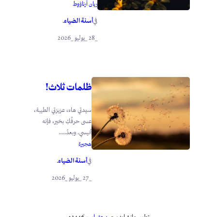
ريان أرناؤوط
أسنة الضياء
في
.
_28 _يوليو _2026
ظلمات ثلاث!
سيدتي هاء، عزيزتي الطيبة،
عسى حرفُكِ بخير، فإنه
أنيسي. وبعدُ.....
هجيرة
أسنة الضياء
في
.
_27 _يوليو _2026