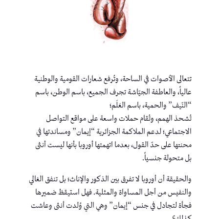
تتعالى الأصوات في الساحة، وتُرفع شعارات القومية والوطنية
عالياً، والعاطفة الجيّاشة تجرف الجميع، باسم الوطن، باسم
“النّيف” والحمية، باسم العَلَم؛
تُشحذ الهمم، وتُقام حملات واسعة على مواقع التواصل
الاجتماعي؛ لدعم الملاكمة الجزائرية “إيمان” ومساندتها في
محنتها على حدّ القول، بعدما اتهمتها أوروبا بأنها ليست أنثى
بل متحولة جنسياً.
والحقيقة أن أوروبا لا تفرق بين الذكور والإناث؛ بل تنفق الغالي
والنفيس من أجل المساواة والمثلية. فهل استيقظ ضميرها
فجأة لتجادل في جنس “إيمان” وهي التي وُلدت أنثى وعاشت