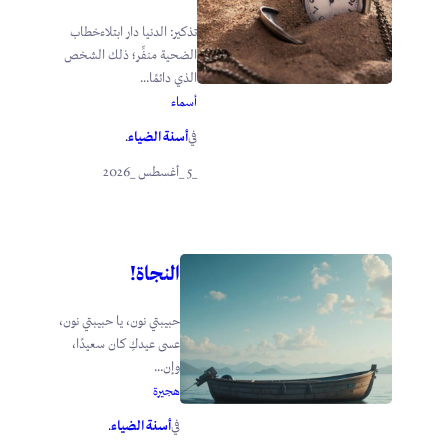
تذكير: الدنيا دار ابتلاءخطاب
الضحية منفِّر؛ ذلك الشخص
الذي دائمًا...
أسماء
أسنة الضياء
في
.
_5 _أغسطس _2026
النجاة!
حبيبتي نون، يا حبيبتي نون،
عسى عيدكِ كان سعيدًا،
وإن...
هجيرة
أسنة الضياء
في
.