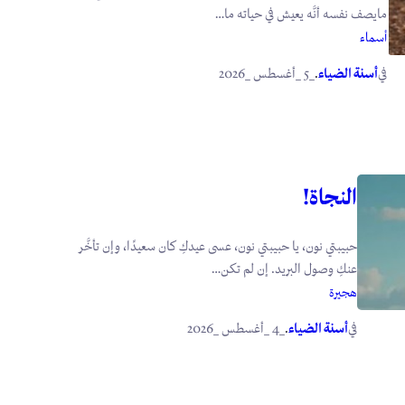
مايصف نفسه أنَّه يعيش في حياته ما…
أسماء
في
.
أسنة الضياء
_5 _أغسطس _2026
النجاة!
حبيبتي نون، يا حبيبتي نون، عسى عيدكِ كان سعيدًا، وإن تأخَّر
عنكِ وصول البريد. إن لم تكن…
هجيرة
في
.
أسنة الضياء
_4 _أغسطس _2026