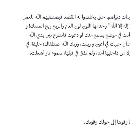
 طيبات دنياهم، حتى يخلصوا له القصد فيصطفيهم الله للعمل
إلا الله” وختامها اللون لون الدم والريح ريح المسك! و
عم أنت في موضع يسمع منك لو دعوت فانطرح بين يدي الله
ان حببت في أعين و زينت، وربك الله اصطفاك؛ خليفة في
 من داخليها آمنا، ولم تذق في قبلها؛ سموم نار أشعلت،
نا وقوتنا إلى حولك وقوتك.