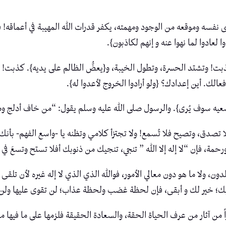
ى نفسه وموقعه من الوجود ومهمته، يكفر قدرات الله المهيبة في أعماقه! 
ا لعادوا لما نهوا عنه و إنهم لكاذبون}.
 وتشتد الحسرة، وتطول الخيبة، و{يعضُّ الظالم على يديه}. كذبت! يوم 
فعالك. أين إعدادك؟ {ولو أرادوا الخروج لأعدوا له}.
 سعيه سوف يُرى}. والرسول صلى الله عليه وسلم يقول: “من خاف أدلج ومن
ا تصدق، وتصيح فلا تُسمع! ولا تجتزأ كلامي وتظنه يا -واسع الفهم- بأ
رحمة، فإن “لا إله إلا الله ” تنجي، تنجيك من ذنوبك أفلا تستح وتسعَ في 
ن، ولا ما هو دون معالي الأمور، فوالله الذي الذي لا إله غيره لأن ت
ك؛ خير لك و أبقى، فإن لحظة غضب ولحظة عذاب؛ لن تقوى عليها ولن 
ن آثار من عرف الحياة الحقة، والسعادة الحقيقة فلزمها على ما فيها م