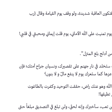
فتكون العاقبة شديدة، ولو وقف يوم القيامة وقال {رب
تمنيت على الله الأماني، يوم قلت إيماني ومحبتي في قلبي!
 أدلج بلغ المنزل”.
نك ستخلد في نار جهنم على تقصيرك، ونسيان جراح أمتك؛ فإن
عزها كما ستعزك يوم لا ينفع مالٌ و لا بنون؟
لقى الله وهو عنك راض، حققت التوحيد وكفرت بالطاغوت
تطيقها!
ن تعب، سأخبرك وإنه لحقّ، ولن تبلغ في التصديق مبلغاً حتى