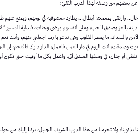
ه عن بعضهم من وصفه لهذا الدرب النّقيّ:
رجال.. وارتقى بمعمعته أبطال..، يطارد معشوقيه في نومهم، ويمنع عنهم
نه بالعز وصدق الحب، وعلى أنفسهم برضى وجنات، فبداية المسير “لا إله 
 والأمن والسداد، ما يفطر القلوب وهي تدعو يا رب اجعلني منهم، وأنت ن
 وصدقت، أنت اليوم في دار العمل فاعمل، الدار دارك فاقتحم، إن الجن
 تلظى أو جنان، في وصفها الصدق أتى. واعمل بكل ما أوتيت حتى تكون أولا
عذبنا بذنوبنا، ولا تحرمنا من هذا الدرب الشريف الجليل، برئنا إليك من حول