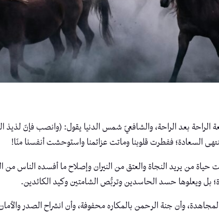
بعة الراحة بعد الراحة، والشافعيّ شمس الدنيا يقول: (وانصب فإنّ لذيذ ا
هى السعادة؛ ففطرت قلوبنا وماتت عزائمنا واستوحشت أنفسنا منّا!
ت حياة من يريد النجاة والعتق من النيران وإصلاح ما أفسده الناس من ال
يدة؛ بل ويعلوها حسد الحاسدين وتربُّص الشامتين وكيد الكائدين.
لمجاهدة، وأن جنة الرحمن بالمكاره محفوفة، وأن انشراح الصدر والأمان كل