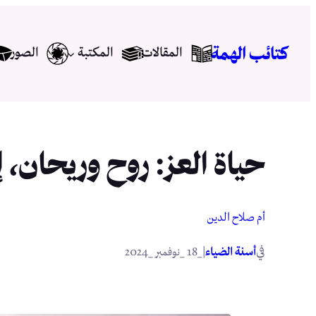
تخطى
إلى
كتائب الهمة
المقالات
المكتبة
الصور
المحتوى
حياة العز: روح وريحان، 
أم صلاح الدين
في
|
أسنة الضياء
_18 _نوفمبر _2024