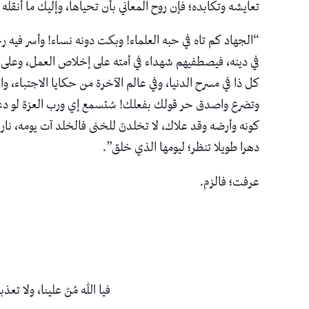
تعايشه وتكابده؛ فإن روح المعاني بأن تحياها، وإليك ما أنقل
“الجهاد كم تاه في حبه العلماء! وبكت دونه نساء! وأسر فيه 
في دينه، فيصطفيهم شهداء في أمته على إخلاص العمل، وعلى دي
كل ذا في مسرح الدنيا، وفي عالم الآخرة من حكايا الاجتباء،
وتضرع واصدق حر قولك بفعلك! سُتسمع إي ورب العزة لو دعوت
كونه وأرضه وقد علاك، لا تخلدنّ للخنى فالخلد آت يومه، نار
دهرا طويلا تنظر؛ ليومها الذي خلق”.
عرفت؛ فالزم.
فيا الله مُنّ علينا، ولا ت