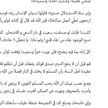
ضامن غضبه! وشديد أخذه! واستبداله!
وإن سنة الاستبدلال عسيرة؛ فأولها نسيان الإنسان ربّه، فينس
ارجعون لعلّي أعمل صالحًا}؛ فإن الله قد قال في كتابه {ولو ردُّو
كذبت! فإنك لو صدقت؛ سعيت في دار السّعي و الامتحان. كذبت!
تسع الوجود نقاء من نقاء قلبي! وثم ماذا -يا مُغفّل-؟ خانتك أ
كل إناء بما فيه ينضح؛ فإن نويت خيراً وسعيت؛ وُفقت {وأنّ
قم قبل أن لا ينفع الندم، صدق قولك بفعلك قبل أن تتكلم فل
عقيدة أهل السنة بأن المسلم لا يخلد في النار فضلاً من الله و
وضع نصب عينك أن الله يحب المسلم القوي، لا يرضى له بالدو
وأمرت بالمعروف ونهيت عن المنكر، أفنيت نفسك في رضى رب
وإني ناصحك ومبلغ لك في النصيحة شفقة عليك، سأبغلك أثراً م