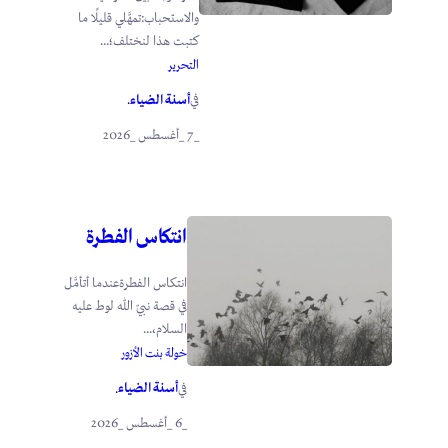
والاستحباب:تمهَّلي قليلًا ما
كتبت هذا لنختلف؛...
التحرير
أسنة الضياء
في
.
_7 _أغسطس _2026
انتكاس الفطرة
انتكاس الفطرةعندما أتأمَّل
في قصة نبيّ الله لوط عليه
السلام،...
خولة بنت الأزور
أسنة الضياء
في
.
_6 _أغسطس _2026