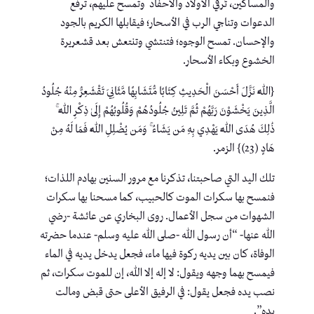
والمساكين، تُرقي الأولاد والأحفاد وتمسح عليهم، ترفع
الدعوات وتناجي الرب في الأسحار؛ فيقابلها الكريم بالجود
والإحسان. تمسح الوجوه؛ فتنتشي وتنتعش بعد قشعريرة
الخشوع وبكاء الأسحار.
{اللَّهُ نَزَّلَ أَحْسَنَ الْحَدِيثِ كِتَابًا مُّتَشَابِهًا مَّثَانِيَ تَقْشَعِرُّ مِنْهُ جُلُودُ
الَّذِينَ يَخْشَوْنَ رَبَّهُمْ ثُمَّ تَلِينُ جُلُودُهُمْ وَقُلُوبُهُمْ إِلَىٰ ذِكْرِ اللَّهِ ۚ
ذَٰلِكَ هُدَى اللَّهِ يَهْدِي بِهِ مَن يَشَاءُ ۚ وَمَن يُضْلِلِ اللَّهُ فَمَا لَهُ مِنْ
هَادٍ (23)} الزمر.
تلك اليد التي صاحبتنا، تذكرنا مع مرور السنين بهادم اللذات؛
فنمسح بها سكرات الموت كالحبيب، كما مسحنا بها سكرات
الشهوات من سجل الأعمال. روى البخاري عن عائشة -رضي
الله عنها- “أن رسول الله -صلى الله عليه وسلم- عندما حضرته
الوفاة، كان بين يديه ركوة فيها ماء، فجعل يدخل يديه في الماء
فيمسح بهما وجهه ويقول: لا إله إلا الله، إن للموت سكرات، ثم
نصب يده فجعل يقول: في الرفيق الأعلى حتى قبض ومالت
يده”.