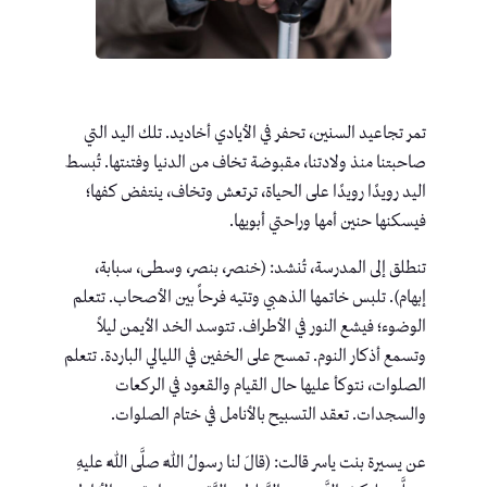
تمر تجاعيد السنين، تحفر في الأيادي أخاديد. تلك اليد التي
صاحبتنا منذ ولادتنا، مقبوضة تخاف من الدنيا وفتنتها. تُبسط
اليد رويدًا رويدًا على الحياة، ترتعش وتخاف، ينتفض كفها؛
فيسكنها حنين أمها وراحتي أبويها.
تنطلق إلى المدرسة، تُنشد: (خنصر، بنصر، وسطى، سبابة،
إبهام). تلبس خاتمها الذهبي وتتيه فرحاً بين الأصحاب. تتعلم
الوضوء؛ فيشع النور في الأطراف. تتوسد الخد الأيمن ليلاً
وتسمع أذكار النوم. تمسح على الخفين في الليالي الباردة. تتعلم
الصلوات، نتوكأ عليها حال القيام والقعود في الركعات
والسجدات. تعقد التسبيح بالأنامل في ختام الصلوات.
عن يسيرة بنت ياسر قالت: (قالَ لنا رسولُ اللَّهِ صلَّى اللَّهُ عليهِ