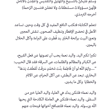
وسلَّمَ عليكنَّ بالتَّسبيحِ والتَّهليلِ والتَّقديسِ واعقِدنَ بالأناملِ
فإنَّهنَّ مسؤولاتٌ مستنطقاتٌ ولا تغفلنَ فتنسينَ الرَّحمةَ)
أخرجه الترمذي.
تتعلم الكتابة؛ فتكتب النافع المفيد في كل وقت وحين. تساعد
الأهل في تحضير الإفطار وتنظيف الصحون. تنقش العجين
وتعبئ البيت برائحة الخَبْز. يد فُطرت على البراءة وأكل الحلال
باليمين.
تكبر! تكبر اليد. واليد نعمة يجب أن تصونها عن فعل القبيح،
عن الكبائر والمظالم والظلمات، عن السرقة؛ فقد قال الحبيب:
“….وايْمُ اللَّهِ لو أنَّ فَاطِمَةَ بنْتَ مُحَمَّدٍ سَرَقَتْ لَقَطَعْتُ يَدَهَا”
البخاري. تبعد عن البطش، عن أكل الحرام، عن الآثام
والخطايا وكل ما يشين.
واليد نعمة؛ فلتكن يدك هي العليا، واليد العليا خير من
السفلى. واليد نعمة؛ فلتكن هي العاملة الكادحة التي يحبها
الله ورسوله. واليد نعمة؛ فلتصافح أخواتها فيتحات عنهم