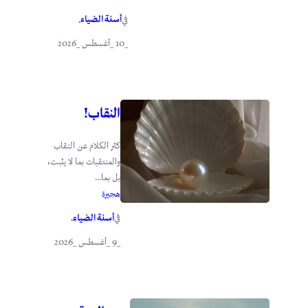
أسنة الضياء
في
.
_10 _أغسطس _2026
النقاب!
كثر الكلام عن النقاب
والمنتقبات بما لا يثبت،
بل بما...
هجيرة
أسنة الضياء
في
.
_9 _أغسطس _2026