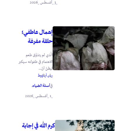
_3 _أغسطس _2026
إهمال عاطفي؛
حلقة مفرغة
الَّذي لم يتذوَّق طعم
الاهتمام في طفولته سيكبر
ليظنَّ أنَّ...
ريان أرناؤوط
أسنة الضياء
في
.
_1 _أغسطس _2026
كرم الله في إجابة