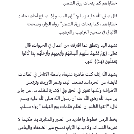
خطاياهم كما يتحات ورق الشجر.
قال صلى الله عليه وسلم: “إن المسلم إذا صافح أخاه، تحاتت
خطاياهما، كما يتحات ورق الشجر” رواه البزار، وصححه
الألباني في صحيح الترغيب والترهيب.
تشهد اليد وتنطق عما اقترفته من أعمال في الحيوات، قال
تعالى: {يَوْمَ تَشْهَدُ عَلَيْهِمْ أَلْسِنَتُهُمْ وَأَيْدِيهِمْ وَأَرْجُلُهُم بِمَا كَانُوا
يَعْمَلُونَ (24)} النور.
يشهد الله إنك كنت طاهرة عفيفة، باسطة الأنامل في الطاعات،
قابضة عن الحرمات. تضعف اليد، وتنفر الأوردة، وترتعش
الأطراف؛ ولكنها تقوى في الحق وفي الإشارة للظلمات. عن جابر
بن عبد الله رضي الله عنه أن رسول الله صلى الله عليه وسلم
قال: “اتقوا الظلم إن الظلم ظلمات يوم القيامة” رواه مسلم.
يخط الزمن خطوط وأخاديد من الصبر والمثابرة. يد حكيمة لا
تغيرها الشدائد ولا تبدلها الأيام، تمسح على الضعفاء واليتامى