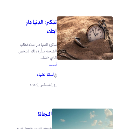
تذكير: الدنيا دار
ابتلاء
تذكير: الدنيا دار ابتلاءخطاب
الضحية منفِّر؛ ذلك الشخص
الذي دائمًا...
أسماء
أسنة الضياء
في
.
_5 _أغسطس _2026
النجاة!
حبيبتي نون، يا حبيبتي نون،