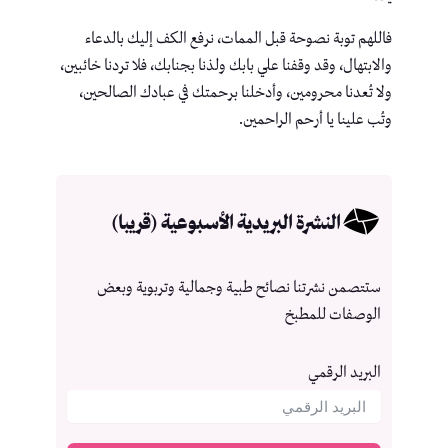
فاللهم توبة نصوحة قبل الممات، نرفع الكف إليك بالدعاء
والابتهال، وقد وقفنا علي بابك ولذنا بجنابك، فلا تردنا خائبين،
ولا تُعدنا محرومين، وأدخلنا برحمتك في عبادك الصالحين،
وتُب علينا يا أرحم الراحمين.
النشرة البريدية الأسبوعية (قريبا)
ستتصمن نشرتنا نصائح طبية وجمالية وتربوية وبعض
الوصفات للمطبخ
البريد الرقمي