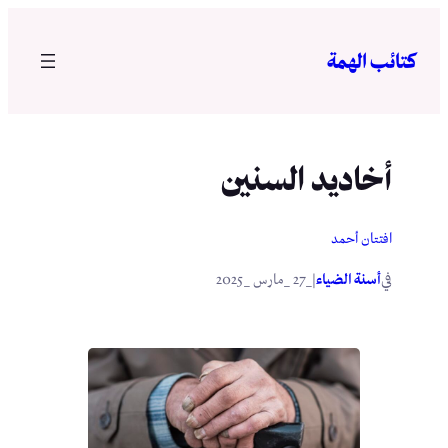
تخطى
إلى
كتائب الهمة
المحتوى
أخاديد السنين
افتتان أحمد
في
|
أسنة الضياء
_27 _مارس _2025