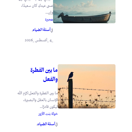
عسى عيدكِ كان سعيدًا،
وإن...
هجيرة
أسنة الضياء
في
.
_4 _أغسطس _2026
ما بين الفطرة
والفعل
ما بين الفطرة والفعل:كرَّم الله
الإنسان بالعقل والبصيرة،
ليكون قادرًا...
خولة بنت الأزور
أسنة الضياء
في
.