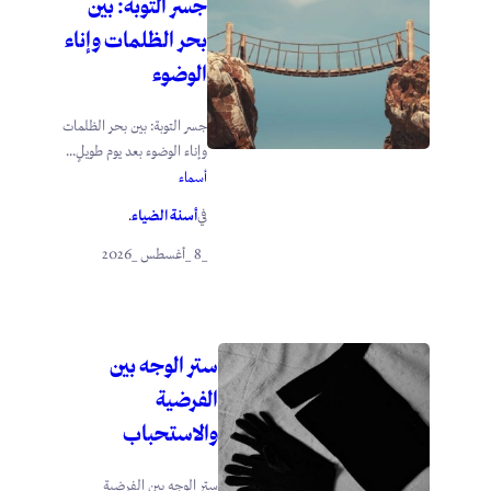
جسر التوبة: بين
بحر الظلمات وإناء
الوضوء
جسر التوبة: بين بحر الظلمات
وإناء الوضوء بعد يوم طويلٍ...
أسماء
أسنة الضياء
في
.
_8 _أغسطس _2026
ستر الوجه بين
الفرضية
والاستحباب
ستر الوجه بين الفرضية