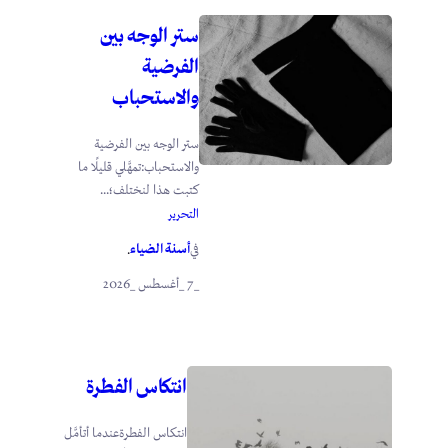
ستر الوجه بين
الفرضية
والاستحباب
ستر الوجه بين الفرضية
والاستحباب:تمهَّلي قليلًا ما
كتبت هذا لنختلف؛...
التحرير
أسنة الضياء
في
.
_7 _أغسطس _2026
انتكاس الفطرة
انتكاس الفطرةعندما أتأمَّل