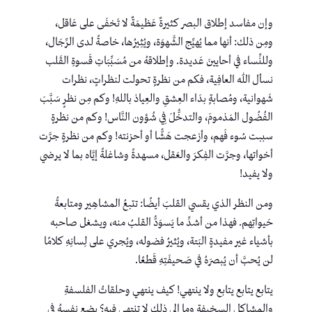
وإن مفاسد إطلاق البصر كثيرةٌ عَظيمَةٌ لا تَخفَى على عَاقل،
ومِن ذلك: أنها مما يُهيِّج الشَّهوَة، ويُثِيرُها، خاصةً لدى الرِّجَال،
وللنِّساء في أحايينَ عَديدة. وإطلاقهُ من مُسَبِّبَاتِ قَسوةِ القَلب
نسأل الله العافِية، فكم من نظرةٍ تحولت لنظراتٍ، نظرات
شَهوانية، ومُصابةٍ بدَاء العِشقِ والعِياذ باللهِ! وكم مِن نظرٍ سَبَّبَ
الفُضُول المَذمومَ، والتدخُّلَ فِي شُؤون النَّاس! وكم من نظرةٍ
سببت سُوء فَهم، وأزعجت هَشًّا أو أحزنته! وكم من نظرةٍ جرَّت
أخواتها، وجرَّت الفِكرَ والعَقل، مسهدةً وشاغلةً إيَّاه بما لا يرضي
ولا يفيد!
ومن النظر الذي يقسي القلبَ أيضًا: تتبعُ المشاهِير ومتابعةُ
حَيواتِهم. فهذا من أشدِّ ما يَسوَدُّ القلبُ منه، ويشغل صاحبه
بأشياء غير مفيدةٍ البَتة، ويُثيرُ فضوله، ويُجري على لِسانِهِ كلامًا
لن يُحبَّ أن يُبصرَهُ في صَحيفَتِهِ قَطعًا.
يتابع يتابع يتابع ولا ينتهي! كيف ينتهي وحلقاتُ الفلسفةِ
والمشاكلِ السخيفة وما إلى ذلك لا تنتهي فيه؟ يضع نفسهُ في