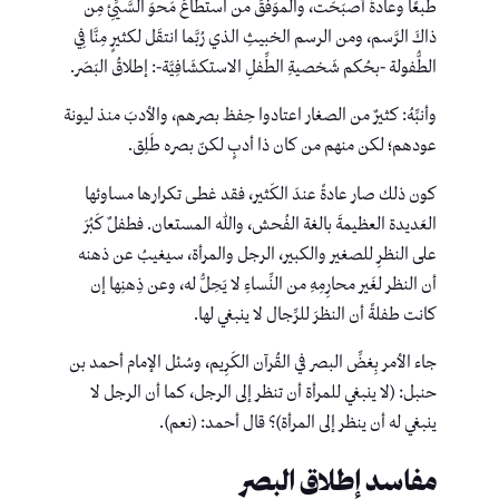
طبعًا وعادةً أصبَحَت، والموَفَّقُ من استطاعَ مَحوَ السَّيِّئِ مِن
ذاكَ الرَّسم، ومن الرسم الخبيثِ الذي رُبَّما انتقَل لكثيرٍ مِنَّا فِي
الطُّفولة -بحُكم شَخصيةِ الطِّفلِ الاستكشَافِيَّة-: إطلاقُ البَصَر.
وأنبِّهُ: كثيرٌ من الصغار اعتادوا حِفظ بصرهم، والأدبَ منذ ليونة
عودهم؛ لكن منهم من كان ذا أدبٍ لكنّ بصره طَلِق.
كون ذلك صار عادةً عندَ الكَثير، فقد غطى تكرارها مساوئها
العَديدة العظيمةَ بالغة الفُحش، والله المستعان. فطفلٌ كَبُرَ
على النظرِ للصغير والكبير، الرجل والمرأة، سيغيبُ عن ذهنه
أن النظر لغَير محارِمِهِ من النِّساءِ لا يَحِلُّ له، وعن ذِهنِها إن
كانت طفلةً أن النظرَ للرِّجال لا ينبغي لها.
جاء الأمر بِغضِّ البصر في القُرآن الكَرِيم، وسُئل الإمام أحمد بن
حنبل: (لا ينبغي للمرأة أن تنظر إلى الرجل، كما أن الرجل لا
ينبغي له أن ينظر إلى المرأة)؟ قال أحمد: (نعم).
مفاسد إطلاق البصر