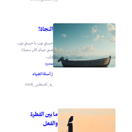
النجاة!
حبيبتي نون، يا حبيبتي نون،
عسى عيدكِ كان سعيدًا،
وإن...
هجيرة
أسنة الضياء
في
.
_4 _أغسطس _2026
ما بين الفطرة
والفعل