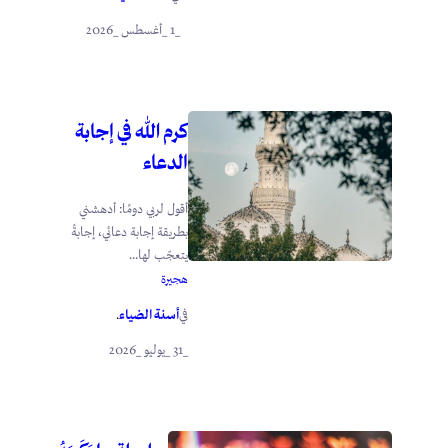
_1 _أغسطس _2026
كرم الله في إجابة
الدعاء
أقول لربي دومًا: أدهشني
بطريقة إجابة دعائي، إجابةً
يتعجّب لها...
هجيرة
أسنة الضياء
في
.
_31 _يوليو _2026