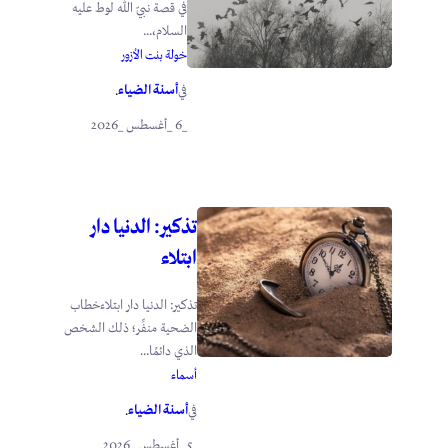
في قصة نبيّ الله لوط عليه
السلام،...
خولة بنت الأزور
أسنة الضياء
في
.
_6 _أغسطس _2026
تذكير: الدنيا دار
ابتلاء
تذكير: الدنيا دار ابتلاءخطاب
الضحية منفِّر؛ ذلك الشخص
الذي دائمًا...
أسماء
أسنة الضياء
في
.
_5 _أغسطس _2026