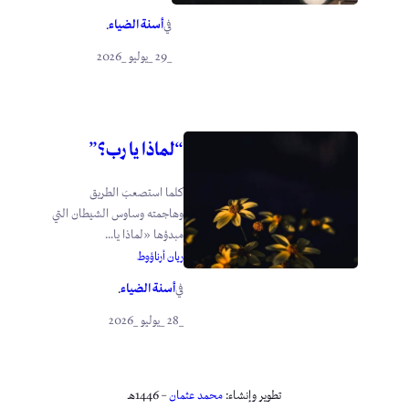
أسنة الضياء
في
.
_29 _يوليو _2026
“لماذا يا رب؟”
كلما استصعبَ الطريق
وهاجمته وساوس الشيطان التي
مبدؤها «لماذا يا...
ريان أرناؤوط
أسنة الضياء
في
.
_28 _يوليو _2026
تطوير وإنشاء:
محمد عثمان
– 1446هـ