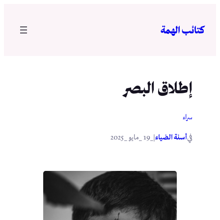
تخطى
إلى
كتائب الهمة
المحتوى
إطلاق البصر
سراء
في
|
أسنة الضياء
_19 _مايو _2025