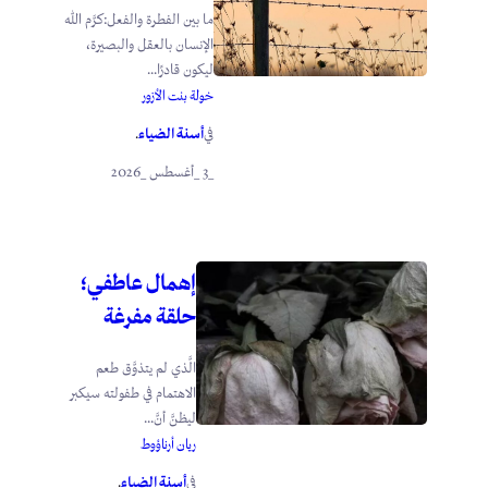
ما بين الفطرة والفعل:كرَّم الله
الإنسان بالعقل والبصيرة،
ليكون قادرًا...
خولة بنت الأزور
أسنة الضياء
في
.
_3 _أغسطس _2026
إهمال عاطفي؛
حلقة مفرغة
الَّذي لم يتذوَّق طعم
الاهتمام في طفولته سيكبر
ليظنَّ أنَّ...
ريان أرناؤوط
أسنة الضياء
في
.