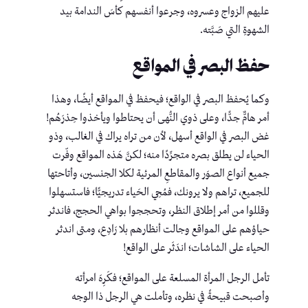
عليهم الزواج وعسروه، وجرعوا أنفسهم كأسَ الندامة بيد
الشهوةِ التي صَبَّته.
حفظ البصر في المواقع
وكما يُحفظ البصر في الواقع؛ فيحفظ في المواقع أيضًا، وهذا
أمر هامٌّ جدًّا، وعلى ذوي النُّهى أن يحتاطوا ويأخذوا حِذرَهُم!
غض البصر في الواقع أسهل، لأن من تراه يراك في الغالب، وذو
الحياء لن يطلق بصره متجرِّدًا منه؛ لكنَّ هَذه المواقع وفّرت
جميع أنواع الصوَر والمقاطعِ المرئية لكلا الجنسين، وأتاحتها
للجميع، تراهم ولا يرونك، فمُحِي الحَياء تدريجيًّا؛ فاستسهلوا
وقللوا من أمر إطلاق النظر، وتحججوا بواهي الحجج، فاندثر
حياؤهم على المواقع وجالت أنظارهم بلا رَادِع، ومتى اندثر
الحياء على الشاشات؛ اندَثَر على الواقع!
تأمل الرجل المرأة المسلعة على المواقع؛ فكَرِهَ امرأته
وأصبحت قبيحةً في نظره، وتأملت هي الرجل ذا الوجه