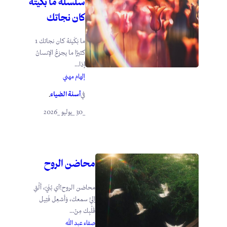
سلسلة ما بَكَيتَهُ
كان نجاتك
ما بَكَيتَهُ كان نجاتك 1
كثيرًا ما يجزعُ الإنسانُ
إذا...
إلهام مهني
أسنة الضياء
في
.
_30 _يوليو _2026
محاضن الروح
محاضن الروح!أي بُنَيّ، أَلْقِ
إليَّ سمعك، وَأَشعِل فَتِيل
قَلْبِك مِنْ...
صفاء عبد الله