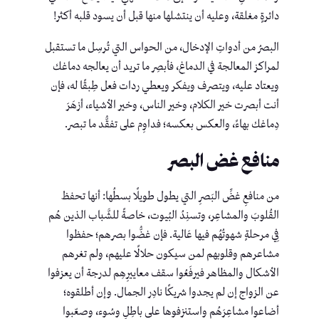
دائرةٍ مغلقة، وعليه أن ينتشلها منها قبل أن يسود قلبه أكثر!
البصرُ من أدواتِ الإدخال، من الحواس التي تُرسِل ما تستقبل
لمراكز المعالجة في الدماغ، فأبصِر ما تريد أن يعالجه دماغك
ويعتاد عليه، ويتصرف ويفكر ويعطي ردات فعل طِبقًا له، فإن
أنت أبصرت خير الكلام، وخير الناس، وخير الأشياء، أزهَرَ
دِماغك بهاءً، والعكس بعكسه؛ فداوِم على تفقُّد ما تبصر.
منافع غض البصر
من منافعِ غضِّ البَصرِ التي يطول طويلًا بسطُها: أنها تحفظ
القُلوبَ والمشاعِر، وتسنِدُ البُيوت، خاصةً للشَّباب الذين هُم
فِي مرحلةٍ شهوتُهُم فيها عَالية. فإن غضُّوا بصرهم؛ حفظوا
مشاعرهم وقلوبهم لمن سيكون حلالًا عليهم، ولم تغرهم
الأشكال والمظاهر فيرفَعُوا سقف معاييرِهِم لدرجة أن يعزفوا
عن الزواج إن لم يجدوا شريكًا نادِر الجمال. وإن أطلقوه؛
أضاعوا مشاعِرَهُم واستنزفوها على باطِلٍ وسُوء، وصعّبوا