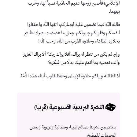
الإعلاميّ؛ فأصبح زوجها عديم الجاذبية نسبةً لها، وخرب
بيتهما.
فالله الله فيما تضعون عليه أبصاركم، اتقوا الله واحفظوا
أنفسكم وقلوبكم وبيوتكم. ومتى ما غضضت بصرك؛ فأبشر
بحلاوة الطاعة، وحلاوة القُربِ من الله، وحب الله!
وإن لم يكن من تنظر له يراك، أفلا يراك ربك؟ ألا يراك العَزيز
وأنت تعصيه بما أنعمَ عليك بدلًا من شُكره؟
أذاقنا الله وإياكم حلاوة الإيمان وحفظ قلوب أبناء هذه الأُمَّة.
النشرة البريدية الأسبوعية (قريبا)
ستتصمن نشرتنا نصائح طبية وجمالية وتربوية وبعض
الوصفات للمطبخ