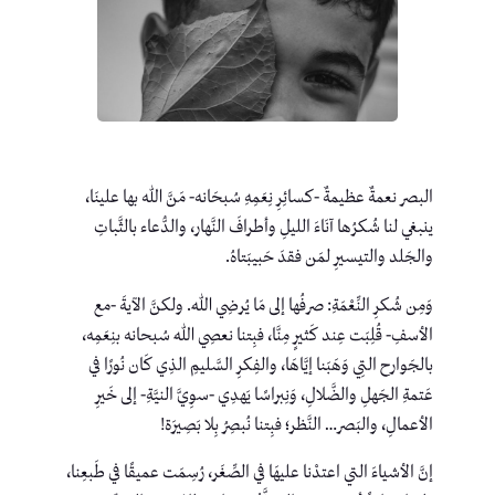
البصر نعمةٌ عظيمةٌ -كسائِرِ نِعَمِهِ سُبحَانه- مَنَّ الله بها علينَا،
ينبغي لنا شُكرُها آنَاءَ الليلِ وأطرافَ النَّهار، والدُّعاء بالثَّباتِ
والجَلد والتيسيرِ لمَن فقدَ حَبيبَتاهُ.
وَمِن شُكرِ النِّعْمَةِ: صرفُها إلى مَا يُرضِي اللهَ. ولكنَّ الآيةَ -مع
الأسفِ- قُلِبَت عِند كَثيرٍ مِنَّا، فبِتنا نعصِي اللهَ سُبحانه بنِعَمِه،
بالجَوارح التِي وَهَبَنا إيَّاهَا، والفِكرِ السَّليمِ الذِي كَان نُورًا في
عَتمةِ الجَهلِ والضَّلالِ، وَنِبراسًا يَهدِي -سوِيَّ النيَّةِ- إلى خَيرِ
الأعمالِ، والبَصر… النَّظر؛ فبِتنا نُبصِرُ بِلا بَصِيرَة!
إنَّ الأشياءَ التي اعتدْنا عليهَا في الصِّغَر، رُسِمَت عميقًا في طَبعِنا،