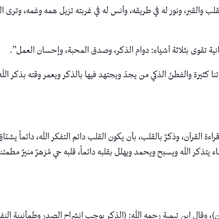
القلب والقبر، ونور له في طريقه، وأنس له في غربته تزيل همه وغمه، وترى ا
دانية تقوى بثلاثة أشياء: دوام الذكر، وصدق المحبة، وإحسان العمل”.
ا كثيرة والفطنُ الذكي من يجدّ ويجتهد فيها بالذكر ويعمر وقته بذكر الل
راءة القرآن، وذكرٌ بالقلب، بأن يكون القلب دائم التفكر الله، دائماً يش
ح ويحمد ويهلل بقلبه دائماً، قلبه حي مُزهرٌ منيرٌ مطمئناً {الَّذِينَ آمَنُوا وَتَطْمَ
ان)، وقال ابن تيمية رحمه الله: (الذكر يوجب انشراح الصدر وطمأنينة الن