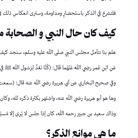
فلتشرع في الذكر باستحضارٍ ومداومة، وسترى انعكاس ذلك في 
كيف كان حال النبي و الصحابة م
هلمَ بنا نتأمل مجلس النبي صلى الله عليه وسلم، سنجد كيف ك
عَنِ ابْنِ عُمر رضِي اللَّه عَنْهُما قَال: (كُنَّا نَعُدُّ لِرَسُول اللَّهِ ﷺ في 
وفي صحيح البخاري عن أبي هريرة رضي الله عنه قال: (سمعت رسو
وها هو أبو هريرة رضي الله عنه، واشتهر بكثرة ذكره لله، وكان 
وذاك سعيد بن جبير رحمه الله، كان إذا جلس لا يُرى إلا مُسبّ
ما هي موانع الذكر؟