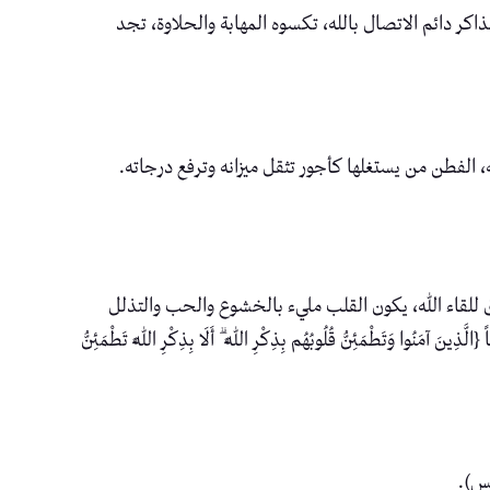
لذاكر دائم الاتصال بالله، تكسوه المهابة والحلاوة، تجد
ه، الفطن من يستغلها كأجور تثقل ميزانه وترفع درجاته.
تاق للقاء الله، يكون القلب مليء بالخشوع والحب والتذلل
ئِنُّ قُلُوبُهُم بِذِكْرِ اللَّهِ ۗ أَلَا بِذِكْرِ اللَّهِ تَطْمَئِنُّ
فس).