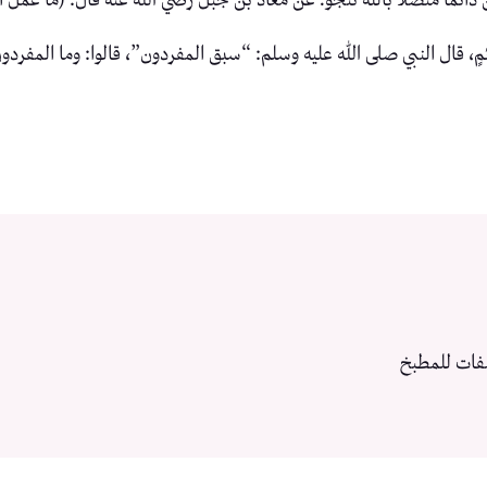
مٍ، قال النبي صلى الله عليه وسلم: “سبق المفردون”، قالوا: وما المفردون 
فات للمطبخ