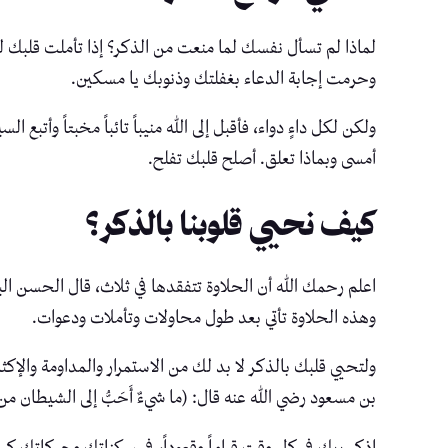
لماذا لم تسأل نفسك لما منعت من الذكر؟ إذا تأملت قلبك لل
وحرمت إجابة الدعاء بغفلتك وذنوبك يا مسكين.
ولكن لكل داءٍ دواء، فأقبل إلى الله منيباً تائباً مخبتاً وأ
أمسى وبماذا تعلق. أصلح قلبك تفلح.
كيف نحيي قلوبنا بالذكر؟
اعلم رحمك الله أن الحلاوة تتفقدها في ثلاث، قال الحسن البصري
وهذه الحلاوة تأتي بعد طول محاولات وتأملات ودعوات.
ولتحيي قلبك بالذكر لا بد لك من الاستمرار والمداومة والإكث
بن مسعود رضي الله عنه قال: (ما شيءٌ أَحَبُّ إلى الشيطان من أ
اذكر ربك في كل وقت قياماً وقعوداً، في سكناتك وحركاتك كن د