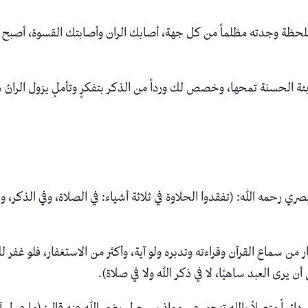
حظة وجدته مظلماً من كل جهة، أصابك الران وأصابتك القسوة، أصبح قلبك 
تبع السيئة الحسنة تمحها، وخصص لك ورداً من الذكر بتفكرٍ وتأملٍ يزول ال
 رحمه الله: (تفقدوا الحلاوة في ثلاثة أشياء: في الصلاة، وفي الذكر، وفي
ار من سماع القرآن وقراءته وتدبره ولو آية، وأكثر من الاستغفار، فلو غ
ن يرى العبد ساهيًا، لا في ذكر الله ولا في صلاة).
ائماً متصلاً بالله تنجو. عن معاذ بن جبل رضي الله عنه قال: (ما عمل آد