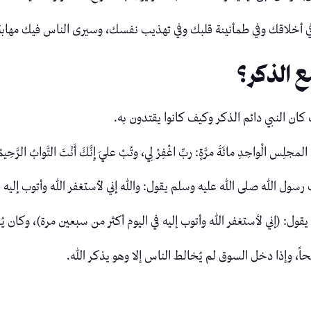
أخلاقك وفي طمأنينة قلبك وفي تهذيب نفسك، وسيرى الناس فيك مهابة وحل
ع الذكر؟
ان النبي دائم الذكر وكيف كانوا يقتدون به.
المجلِس الْواحِدِ مائَةَ مرَّةٍ: ربِّ اغْفِرْ لِي، وتُبْ عليَ إِنَّكَ أَنْتَ التَّوابُ الرَّحِيم
ل الله صلى الله عليه وسلم يقول: والله إني لأستغفر الله وأتوب إليه ف
يقول: (إني لأستغفر الله وأتوب إليه في اليوم أكثر من سبعين مرة)، وكان 
حاً، وإذا دخل السوق لم يُخالط الناس إلا وهو يذكر الله.