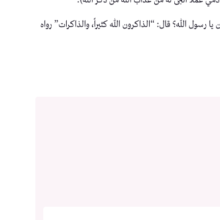
يا رسول الله؟ قال: “الذاكرون الله كثيراً، والذاكرات” رواه