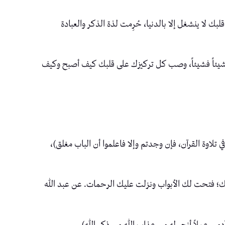
لا ينشغل إلا بالدنيا، حُرِمت لذة الذكر والعبادة
رانُ شيئاً فشيئاً، وصب كل تركيزك على قلبك كيف أصبح وكيف
 تلاوة القرآن، فإن وجدتم وإلا فاعلموا أن الباب مغلق)،
فر لك؛ فتحت لك الأبواب ونزلت عليك الرحمات. عن عبد الله
مي عملاً أنجى له من عذاب الله من ذكر الله).