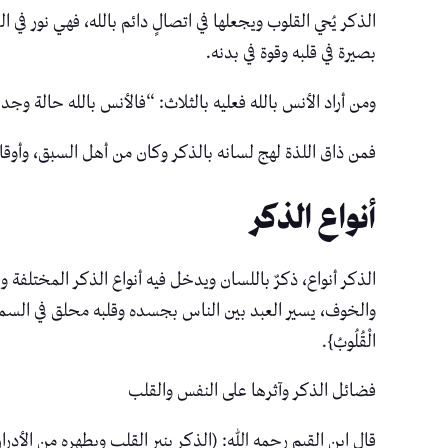
الذكر يُحي القلوب ويجعلها في اتصالٍ دائم بالله، فهي نور في 
بصيرة في قلبه وقوة في بدنه.
ومن أراد الأنس بالله فعليه بالثلاث: “فالأنس بالله حالة وج
فمن ذاق اللذة لهج لسانه بالذكر وكان من أهل السبق، وأوقاتن
أنواع الذكر
الذكر أنواع، ذكرٌ باللسان ويدخل فيه أنواع الذكر المختلفة وق
والخوف، يسير العبد بين الناس بجسده وقلبه محلق في السماء يتذكر الله ويسب
الْقُلُوبُ}.
فضائل الذكر وآثرها على النفس والقلب
قال ابن القيم رحمه الله: (الذكر ينير القلب ويطهره من الأدر