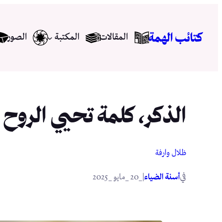
تخطى
إلى
كتائب الهمة
المقالات
المكتبة
الصور
المحتوى
الذكر، كلمة تحيي الروح
ظلال وارفة
في
|
أسنة الضياء
_20 _مايو _2025