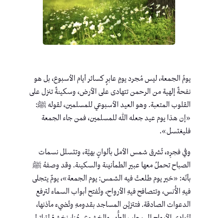
يومُ الجمعة، ليس مُجرد يومٍ عابرٍ كسائر أيام الأسبوع، بل هو
نفحةٌ إلهية من الرحمن تتهادى على الأرض، وسكينةٌ تنزل على
القلوب المتعبة. وهو العيد الأسبوعي للمسلمين، لقوله ﷺ:
«إن هذا يوم عيد جعله الله للمسلمين، فمن جاء الجمعة
فليغتسل».
وفي فجرِه، تُشرق شمس الأمل بألوانٍ بهيَّة، وتتسلل نسمات
الصباح تحملُ معها عبير الطمأنينة والسكينة. وقد وصفهُ ﷺ
بأنّه: «خير يوم طلعتْ فيه الشمس: يوم الجمعة»، يومٌ يتجلى
فيهِ الأُنس، وتتصافح فيهِ الأرواح، وتُفتح أبواب السماء لترفع
الدعوات الصادقة. فتتزيَّن المساجد بقدومهِ وتُضيء مآذنها،