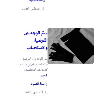
أسنة الضياء
في
.
_8 _أغسطس _2026
ستر الوجه بين
الفرضية
والاستحباب
ستر الوجه بين الفرضية
والاستحباب:تمهَّلي قليلًا ما
كتبت هذا لنختلف؛...
التحرير
أسنة الضياء
في
.
_7 _أغسطس _2026