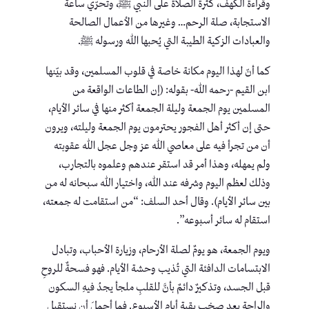
وقراءة الكهف، كثرة الصلاة على النبي ﷺ، وتحرّي ساعة
الاستجابة، صلة الرحم… وغيرها من الأعمال الصالحة
والعبادات الزكية الطيبة التي يُحبها الله ورسوله ﷺ.
كما أنّ لهذا اليوم مكانة خاصة في قلوب المسلمين، وقد بيّنها
ابن القيم -رحمه الله- بقوله: (إن الطاعات الواقعة من
المسلمين يوم الجمعة وليلة الجمعة أكثر منها في سائر الأيام،
حتى إن أكثر أهل الفجور يحترمون يوم الجمعة وليلته، ويرون
أن من تجرأ فيه على معاصي الله عز وجل عجل الله عقوبته
ولم يمهله، وهذا أمر قد استقر عندهم وعلموه بالتجارب،
وذلك لعظم اليوم وشرفه عند الله، واختيار الله سبحانه له من
بين سائر الأيام). وقال أحد السلف: “من استقامت له جمعته،
استقام له سائر أسبوعه”.
ويوم الجمعة، هو يومٌ لصلة الأرحام، وزيارة الأحباب، وتبادل
الابتسامات الدافئة التي تُذيب وحشة الأيام. فهو فسحةٌ للروحِ
قبل الجسد، وتذكيرٌ دائمٌ بأنَّ للقلبِ ملجأ يجدُ فيهِ السكون
والراحة بعد صخب بقية أيام الأسبوع. فما أجملَ أن نستقبل