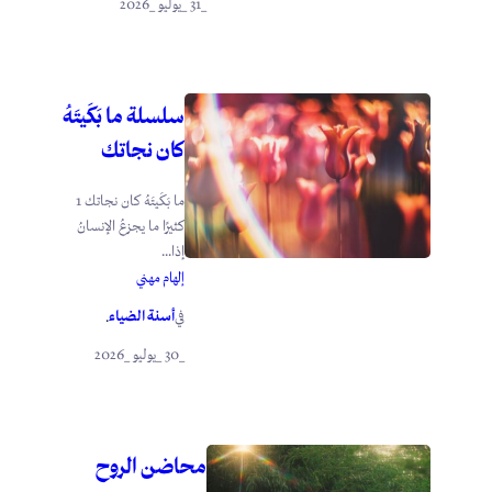
_31 _يوليو _2026
سلسلة ما بَكَيتَهُ
كان نجاتك
ما بَكَيتَهُ كان نجاتك 1
كثيرًا ما يجزعُ الإنسانُ
إذا...
إلهام مهني
أسنة الضياء
في
.
_30 _يوليو _2026
محاضن الروح