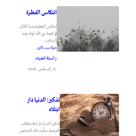
انتكاس الفطرة
انتكاس الفطرةعندما أتأمَّل
في قصة نبيّ الله لوط عليه
السلام،...
خولة بنت الأزور
أسنة الضياء
في
.
_6 _أغسطس _2026
تذكير: الدنيا دار
ابتلاء
تذكير: الدنيا دار ابتلاءخطاب
الضحية منفِّر؛ ذلك الشخص