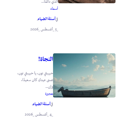
الذي دائمًا...
أسماء
أسنة الضياء
في
.
_5 _أغسطس _2026
النجاة!
حبيبتي نون، يا حبيبتي نون،
عسى عيدكِ كان سعيدًا،
وإن...
هجيرة
أسنة الضياء
في
.
_4 _أغسطس _2026