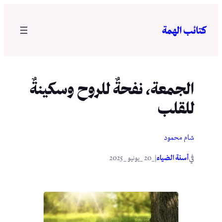
تخطى
إلى
كتائب الهمة
المحتوى
الجمعة، نفحةٌ للروح وسكينةٌ
للقلب
شام محمود
في
|
أسنة الضياء
_20 _يونيو _2025