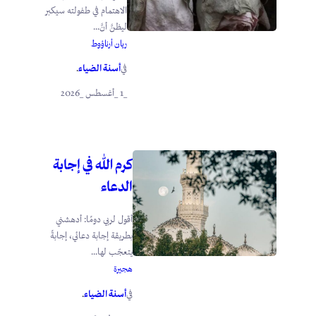
الاهتمام في طفولته سيكبر
ليظنَّ أنَّ...
ريان أرناؤوط
أسنة الضياء
في
.
_1 _أغسطس _2026
كرم الله في إجابة
الدعاء
أقول لربي دومًا: أدهشني
بطريقة إجابة دعائي، إجابةً
يتعجّب لها...
هجيرة
أسنة الضياء
في
.