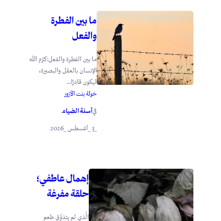
ما بين الفطرة
والفعل
ما بين الفطرة والفعل:كرَّم الله
الإنسان بالعقل والبصيرة،
ليكون قادرًا...
خولة بنت الأزور
أسنة الضياء
في
.
_3 _أغسطس _2026
إهمال عاطفي؛
حلقة مفرغة
الَّذي لم يتذوَّق طعم