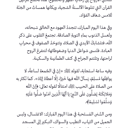
لتُنادي الأرواح إلى رحابِ الطُّهر والخشوع. هُنا، نخشعُ لتراتيل
القرآن التي تتلوها الألسنةُ الشجية، ويكأنها همساتٌ من الجَنّة
تُلامس شغاف الفؤاد.
وفي هذا اليوم المبارك، تتجددُ العهود مع الخالق سُبحانه،
وتُغسل الذنوب بماءِ التوبةِ الصادقة. تجتمعُ القلوب على ذكرِ
الله، فتتشابكُ الأيدي في الصلاة، وتتوحّدُ الصفوف في محرابِ
العبادة. فتُنسى شواغل الدنيا وضغوطاتها؛ لتتفرغ الروح
لراحتها، وتلتئم الجراح في كنف الطمأنينة والسكينة.
وفيه ساعة استجابة، لقولهِ ﷺ: «إنَّ في الجُمعةِ لساعةً، لا
يوافِقُها مُسلِمٌ، يَسألُ اللَّه فيها خَيرًا، إلَّا أعطاهُ إيَّاهُ». كما نُكثر به
من الصلاة على الحبيب ﷺ، امتثالًا لقوله تعالى: ﴿إنَّ اللَّهَ
وَمَلائِكَتَهُ يُصَلُّونَ عَلَى النَّبِيِّ يَا أَيُّهَا الَّذِينَ آمَنُوا صَلُّوا عَلَيْهِ
وَسَلِّمُوا تَسْلِيمًا﴾.
ومن السُّنن المُستحبة في هذا اليوم المُبارك: الاغتسال، ولبس
الجميل من الثياب، التطيب والسواك، التبكير إلى المسجد