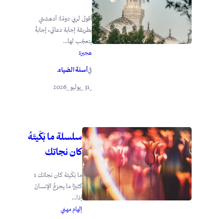
أقول لربي دومًا: أدهشني
بطريقة إجابة دعائي، إجابةً
يتعجّب لها...
هجيرة
أسنة الضياء
في
.
_31 _يوليو _2026
سلسلة ما بَكَيتَهُ
كان نجاتك
ما بَكَيتَهُ كان نجاتك 1
كثيرًا ما يجزعُ الإنسانُ
إذا...
إلهام مهني