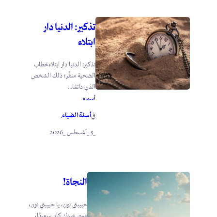
تذكير: الدنيا دار
ابتلاء
تذكير: الدنيا دار ابتلاءخطاب
الضحية منفِّر؛ ذلك الشخص
الذي دائمًا...
أسماء
أسنة الضياء
في
.
_5 _أغسطس _2026
النجاة!
حبيبتي نون، يا حبيبتي نون،
عسى عيدكِ كان سعيدًا،