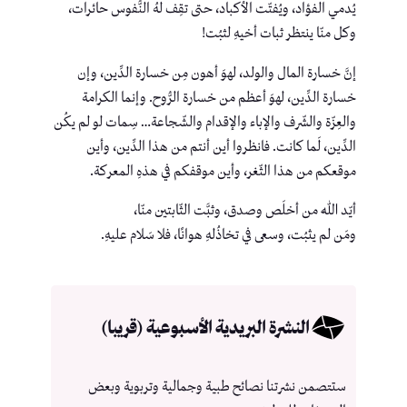
يُدمي الفؤاد، ويُفتّت الأكباد، حتى تقِف لهُ النُّفوس حائرات،
وكل منّا ينتظر ثبات أخيهِ لثبُت!
إنَّ خسارة المال والولد، لهوَ أهون مِن خسارة الدِّين، وإن
خسارة الدِّين، لهوَ أعظم من خسارة الرُّوح. وإنما الكرامة
والعِزّة والشّرف والإباء والإقدام والشّجاعة… سِمات لو لم يكُن
الدِّين، لَما كانت. فانظروا أين أنتم من هذا الدِّين، وأين
موقعكم من هذا الثّغر، وأين موقفكم في هذهِ المعركة.
أيّد اللّه من أخلَص وصدق، وثبَّت الثّابتين منّا،
ومَن لم يثبُت، وسعى في تخاذُلهِ هوانًا، فلا سَلام عليهِ.
النشرة البريدية الأسبوعية (قريبا)
ستتصمن نشرتنا نصائح طبية وجمالية وتربوية وبعض