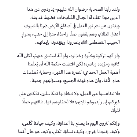
ولقد رأينا الصحابة -رضوان اللّٰه عليهم- يَذودون عن هذا
الدين ذودًا تقفُ لهُ الجبال الشّامِخات خضوعًا مُذعِنة،
ويذبّون عن نشر نور العَدل في أصقاع الأرض ضربًا بالسّيوف
أعناق الظلام، وهم يقفون صفًا واحدًا، جنبًا إلى جنبٍ، بجوارِ
الحَبيب المُصطفى ﷺ، ينصرونهُ ويؤيّدونهُ بإيمانهم.
ولو أنّهم تركوهُ وخلّوهُ وخذلوه، ولو أنّهُ استغنى عنهمُ، لكان اللّٰه
كافيهِ ومؤيّده وناصره؛ لكن اقتضت حكمة اللّٰه أن يُعلّمنا
أهمية العمل الجماعي؛ لنصرة هذا الدين، وحماية مُقدّسات
هذهِ الأُمّة، وأنّ هذهِ مُهمّة الجميع، ومسؤليّتهم جميعًا.
فلا تتقاعسوا عن العمل، ولا تتخاذلوا مُتكاسلين، مُتّكئين على
غيركم، إن رأيتموهُم ثابتين؛ فلا تُحمِّلوهم فوق طاقتِهم حملًا
ثقيلًا.
وإنكم لتَرون اليوم ما يصنع بنا أعداؤنا، وكيف جيادنا كَلمى،
وكيف جُنودنا جَرحى، وكيف نساؤنا ثكلى، وكيف هو حال أُمّتنا