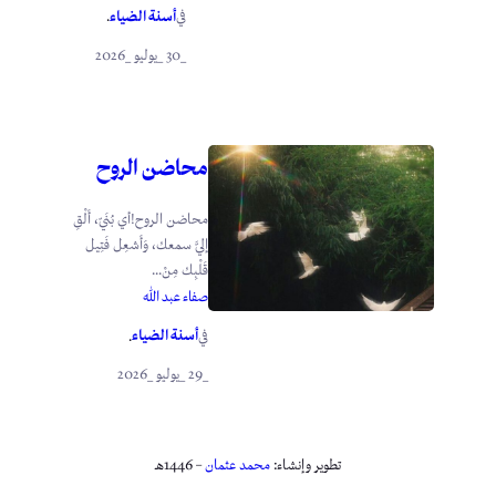
أسنة الضياء
في
.
_30 _يوليو _2026
محاضن الروح
محاضن الروح!أي بُنَيّ، أَلْقِ
إليَّ سمعك، وَأَشعِل فَتِيل
قَلْبِك مِنْ...
صفاء عبد الله
أسنة الضياء
في
.
_29 _يوليو _2026
تطوير وإنشاء:
محمد عثمان
– 1446هـ