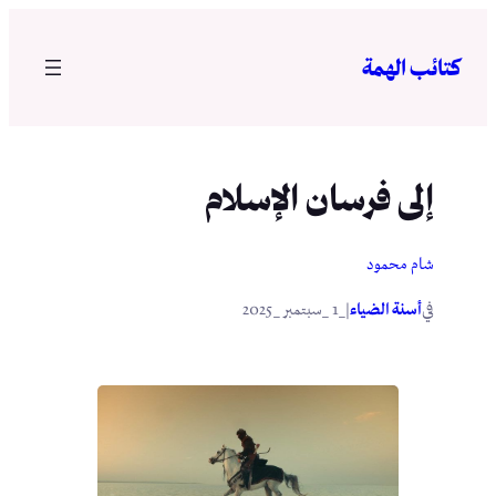
تخطى
إلى
كتائب الهمة
المحتوى
إلى فرسان الإسلام
شام محمود
في
|
أسنة الضياء
_1 _سبتمبر _2025