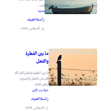
وإن...
هجيرة
أسنة الضياء
في
.
_4 _أغسطس _2026
ما بين الفطرة
والفعل
ما بين الفطرة والفعل:كرَّم الله
الإنسان بالعقل والبصيرة،
ليكون قادرًا...
خولة بنت الأزور
أسنة الضياء
في
.
_3 _أغسطس _2026