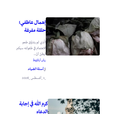
إهمال عاطفي؛
حلقة مفرغة
الَّذي لم يتذوَّق طعم
الاهتمام في طفولته سيكبر
ليظنَّ أنَّ...
ريان أرناؤوط
أسنة الضياء
في
.
_1 _أغسطس _2026
كرم الله في إجابة
الدعاء