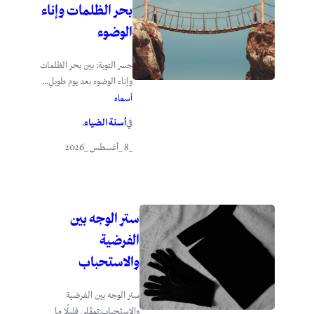
بحر الظلمات وإناء
الوضوء
جسر التوبة: بين بحر الظلمات
وإناء الوضوء بعد يوم طويلٍ...
أسماء
أسنة الضياء
في
.
_8 _أغسطس _2026
ستر الوجه بين
الفرضية
والاستحباب
ستر الوجه بين الفرضية
والاستحباب:تمهَّلي قليلًا ما