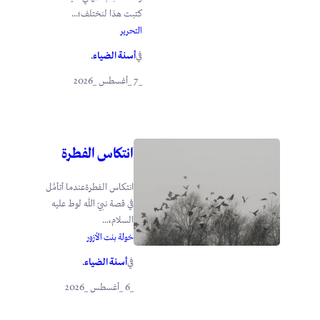
كتبت هذا لنختلف؛...
التحرير
أسنة الضياء
في
.
_7 _أغسطس _2026
انتكاس الفطرة
انتكاس الفطرةعندما أتأمَّل
في قصة نبيّ الله لوط عليه
السلام،...
خولة بنت الأزور
أسنة الضياء
في
.
_6 _أغسطس _2026