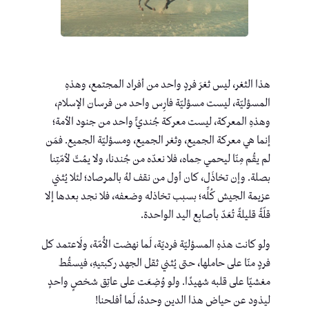
هذا الثغر، ليس ثغرَ فردٍ واحد من أفراد المجتمع، وهذهِ
المسؤليّة، ليست مسؤليّة فارِس واحد من فرسان الإسلام،
وهذهِ المعركة، ليست معركة جُنديٍّ واحد من جنود الأمة؛
إنما هي معركة الجميع، وثغر الجميع، ومسؤليّة الجميع. فمَن
لم يقُم مِنّا ليحمي حِماه، فلا نعدّه من جُندنا، ولا يمُتّ لأمّتِنا
بصلة. وإن تخاذَل، كان أول من نقف لهُ بالمرصاد؛ لئلا يُثني
عزيمة الجيش كُلِّه؛ بسبب تخاذله وضعفه، فلا نجد بعدها إلا
قلّةً قليلةً تُعَدّ بأصابِع اليد الواحدة.
ولو كانت هذهِ المسؤليّة فرديّة، لَما نهضت الأُمّة، ولَاعتمد كل
فردٍ منّا على حاملها، حتى يُثني ثقل الجهد ركبتيهِ، فيسقُط
مغشيّا على قلبه شهيدًا. ولو وُضِعَت على عاتِق شخصٍ واحدٍ
ليذود عن حياض هذا الدين وحدهُ، لَما أفلحنا!