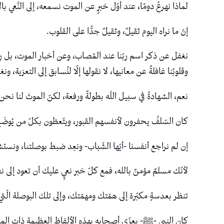
لماذا نهرعُ دومًا، عند أوّل خبرٍ عن الموت نسمعه، إلى النَّعي ب
إنّ ما نراه اليوم ثقيلٌ، وثقيلٌ جدًّا على القلوب.
نغفل عن ذكر اسم ربّنا عند المُصاب، وعن أخبار الموت، بل ربّما
وقلوبُنا غافلةٌ عن معانيها، لا نقولها إلّا لنُسابق إلى التعزية، ونغف
نعم، الشهادةُ في سبيل الله بطولةٌ ورفعة، لكنّ الموتَ لنا نحن
كان السّلفُ يحفرون لأنفسهم القبور، ويتّعظون بكلّ من يُوضَع ف
إن لم نراجع أنفسنا -أيّها الشّباب- ونعِد ضبط بوصلتنا، ونستشع
لأنّك مسلمٌ مؤمنٌ بالله، فمع كلّ خبر نعيٍ عليك أن تعود إلى 
تنظر بعدسةٍ مكبّرة إلى همّتك ومهمّتك، وإلى تلك البوصلة الّت
كان النبي -ﷺ- يعزّي أصحابه بهذه الألفاظ العظيمة ذات ال