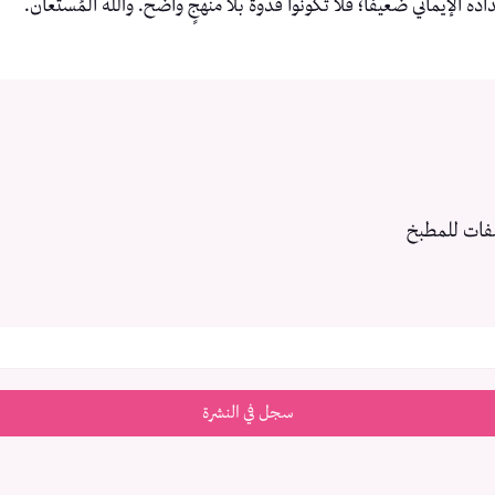
ده الإيماني ضعيفًا؛ فلا تكونوا قدوةً بلا منهجٍ واضح. والله المُستعان.
فات للمطبخ
سجل في النشرة