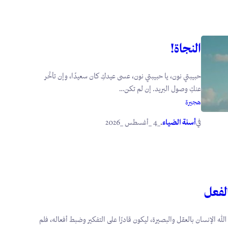
النجاة!
حبيبتي نون، يا حبيبتي نون، عسى عيدكِ كان سعيدًا، وإن تأخَّر
عنكِ وصول البريد. إن لم تكن…
هجيرة
في
.
أسنة الضياء
_4 _أغسطس _2026
الفعل
 الله الإنسان بالعقل والبصيرة، ليكون قادرًا على التفكير وضبط أفعاله، فلم