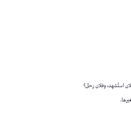
فلان استُشهِد، وفلان رحل؟
يرها.