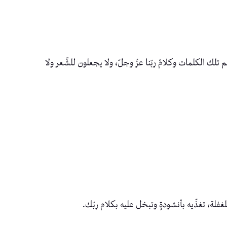
 تلك الكلمات وكلامُ ربّنا عزّ وجلّ، ولا يجعلون للشِّعر ولا
غفلة، تغذّيه بأنشودةٍ وتبخل عليه بكلام ربّك.