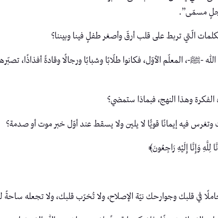
جلٍ مسمّى”.
الكلمات الّتي تربط على قلب أرقّ وأصغر طفلٍ فينا وبيننا؟
-، المعلّم الأوّل، فكانوا طلّابًا وشبابًا ورجالًا وقادةً أفذاذًا، تصبّرهم
 الفكرة وهذا النهج، فبماذا ستمضي؟
 وتغرس فيه إيمانًا قويًّا لا يلين ولا يسقط عند أوّل خبر موت أو صدمة؟
َهِ وَإِنَّا إِلَيْهِ رَاجِعُونَ﴾
ملًا في قلبك وجوارحك نيّة الإصلاح، ولا تُخرّب قلبك، ولا تجعله ساحةً لل