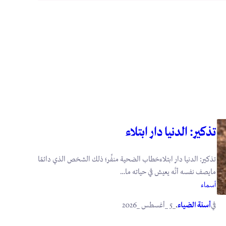
تذكير: الدنيا دار ابتلاء
تذكير: الدنيا دار ابتلاءخطاب الضحية منفِّر؛ ذلك الشخص الذي دائمًا
مايصف نفسه أنَّه يعيش في حياته ما…
أسماء
في
.
أسنة الضياء
_5 _أغسطس _2026