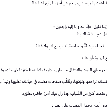
الأناشيد والموسيقى، ونعبّر عن أحزاننا وأوجاعنا بها؟
 نقول: «إنّا لله وإنّا إليه راجعون»
ل عن السُّنّة النبويّة.
 الأحياء موعظةٌ ومحاسبة، لا موضعَ لهوٍ ولا غفلة.
يها ويُغلَق عليه.
ر معاني الموت والانتقال من دارٍ إلى دار، فماذا نفعنا خبرُ: فلان مات، و
نفسك، تراجعها وتؤدّبها، وتُقَلِّب صفحاتٍ مضت في حياتك، تطويها وتبدأ بغ
ي فقدها كثيرٌ من الشّباب، وما زال فيك أملٌ حاضر؛ فطوّره.
معنى الّذي يحمل المصاب على الصبر: