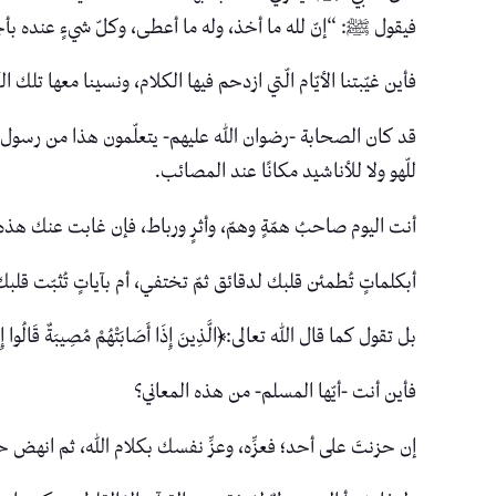
فيقول ﷺ: “إنّ لله ما أخذ، وله ما أعطى، وكلّ شيءٍ عنده بأ
فأين غيّبتنا الأيّام الّتي ازدحم فيها الكلام، ونسينا معها تلك 
قد كان الصحابة -رضوان الله عليهم- يتعلّمون هذا من رسول الله -ﷺ
للّهو ولا للأناشيد مكانًا عند المصائب.
أنت اليوم صاحبُ همّةٍ وهمّ، وأثرٍ ورباط، فإن غابت عنك هذه
أبكلماتٍ تُطمئن قلبك لدقائق ثمّ تختفي، أم بآياتٍ تُثبّت قلبك
بل تقول كما قال الله تعالى:﴿الَّذِينَ إِذَا أَصَابَتْهُمْ مُصِيبَةٌ قَالُوا إِنَّا لِلّ
فأين أنت -أيّها المسلم- من هذه المعاني؟
إن حزنتَ على أحد؛ فعزِّه، وعزِّ نفسك بكلام الله، ثم انهض حا