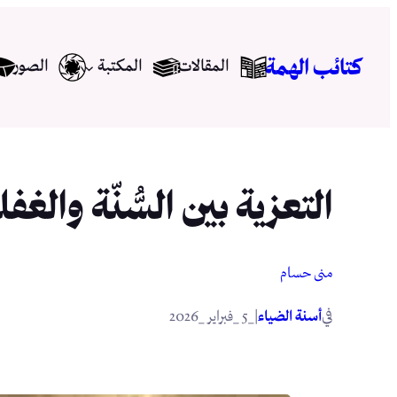
تخطى
إلى
كتائب الهمة
المقالات
المكتبة
الصور
المحتوى
التعزية بين السُّنّة والغفل
منى حسام
في
|
أسنة الضياء
_5 _فبراير _2026