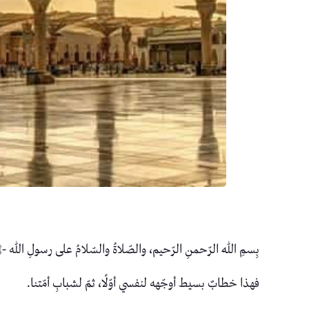
بِسمِ اللهِ الرّحمنِ الرّحيم، والصّلاةُ والسّلامُ على رسولِ الله 
فهذا خطابٌ بسيط أوجّهه لنفسي أوّلًا، ثمّ لشبابِ أمّتنا.