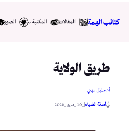
تخطى
إلى
كتائب الهمة
المقالات
المكتبة
الصور
المحتوى
طريق الولاية
أم جليل مهني
في
|
أسنة الضياء
_16 _مايو _2026