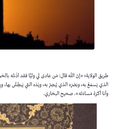
طريق الولاية؛ «إنّ اللهَ قال: مَن عادى لي وليًّا فقد آذَنتُه بالحَربِ، وما
الذي يَسمَعُ به، وبَصَرَه الذي يُبصِرُ به، ويَدَه التي يَبطِشُ بها، ورِجلَ
وأنا أكرَهُ مَساءَتَه». صحيح البخاري.