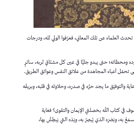
حدث العلماء عن تلك المعاني، فعرّفوا الولي لله، ودرجات
ه ومحطاته؛ حتى يبدو جليًّا في عين كل مشتاقٍ لربه، سائرٍ
 على تحمّل أعباء المجاهدة من علائق النفس وعوائق الطريق.
ة والتوفيّق ما يجد حرَّه في صدره، وحلاوتَه في قلبه، وبريقَه
صوف في كتاب الله بخصلتي الإيمان والتقوى؟ فغاية
، وبَصَرَه الذي يُبصِرُ به، ويَدَه التي يَبطِشُ بها،