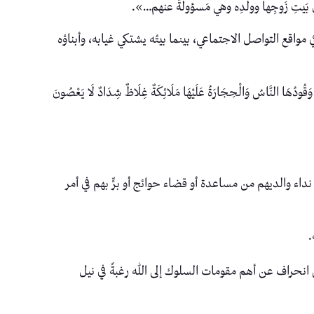
يتِ زَوجِها وولَدِه وهي مَسؤولةٌ عنهم…».
ع التواصل الاجتماعي، بينما بيتُه يشتكي غيابه، وأبناؤه
نَّاسُ وَالْحِجَارَةُ عَلَيْهَا مَلَائِكَةٌ غِلَاظٌ شِدَادٌ لَا يَعْصُونَ
 نداء والديهم من مساعدة أو قضاء حوائج أو برٍّ بهم في أمر
.
ى انحراف عن أهم مقومات السلوك إلى الله رغبةً في نيل