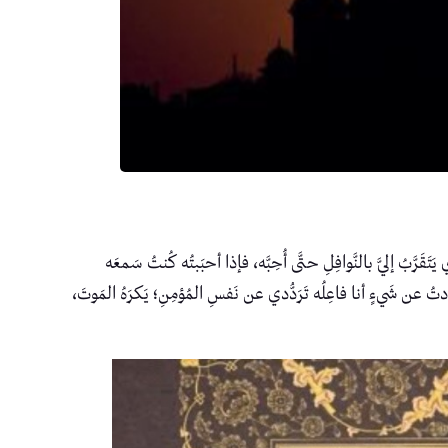
رَّبُ إليَّ بالنَّوافِلِ حتَّى أُحِبَّه، فإذا أحبَبتُه كُنتُ سَمعَه
َّدتُ عن شَيءٍ أنا فاعِلُه تَرَدُّدي عن نَفسِ المُؤمِنِ؛ يَكرَهُ المَوتَ،