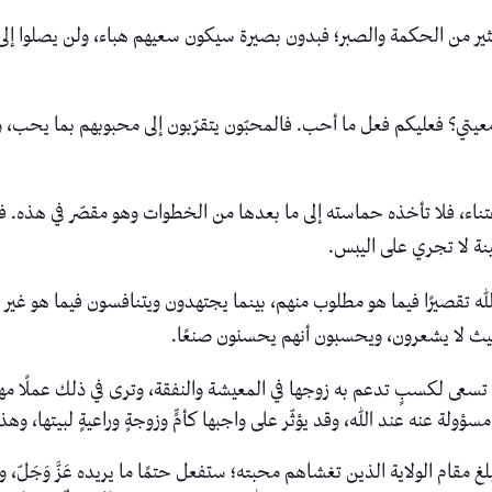
ير من الحكمة والصبر؛ فبدون بصيرة سيكون سعيهم هباء، ولن يصلوا إلى شيء
معيتي؟ فعليكم فعل ما أحب. فالمحبّون يتقرّبون إلى محبوبهم بما يحب، و
اعتناء، فلا تأخذه حماسته إلى ما بعدها من الخطوات وهو مقصّر في هذه
نة لا تجري على اليبس.
ى الله تقصيرًا فيما هو مطلوب منهم، بينما يجتهدون ويتنافسون فيما هو غ
يث لا يشعرون، ويحسبون أنهم يحسنون صنعًا.
رض تسعى لكسبٍ تدعم به زوجها في المعيشة والنفقة، وترى في ذلك عملًا مهم
ؤولة عنه عند الله، وقد يؤثّر على واجبها كأمٍّ وزوجةٍ وراعيةٍ لبيتها، وه
مقام الولاية الذين تغشاهم محبته؛ ستفعل حتمًا ما يريده عَزَّ وَجَلّ،