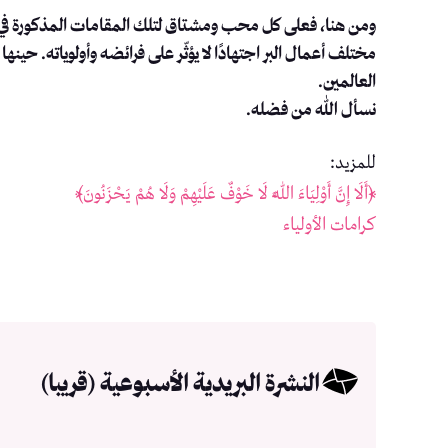
ومن هنا، فعلى كل محب ومشتاق لتلك المقامات المذكورة في حديث 
مختلف أعمال البر اجتهادًا لا يؤثّر على فرائضه وأولوياته. حين
العالمين.
نسأل الله من فضله.
للمزيد:
﴿أَلَا إِنَّ أَوْلِيَاءَ اللَّهِ لَا خَوْفٌ عَلَيْهِمْ وَلَا هُمْ يَحْزَنُونَ﴾
كرامات الأولياء
النشرة البريدية الأسبوعية (قريبا)