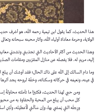
هذا الحديث، كما يقول ابن تيمية رحمه الله، هو أشرف حديث ر
الولاية، وحرمة معاداة أولياء الله، وآثار محبته سبحانه وتعالى 
وهذا الحديث من أكثر الأحاديث التي تجذبني وتشدني معانيه؛ ل
إليه، مريدٍ له. فلا يفصله عن منازل المقرّبين ومقامات الصد
وما دام السالك إلى الله على ذاك الحال؛ فقد أوشك أن يبلغ المنز
في عينه، ونعيمَه في حركاته وسكناته، وخفّة لروحه يجد أثرها
ومن حبي لهذا الحديث، فكثيرًا ما تأملته محاولةً إس
كل محب أن يبلغ من المحبة والحفاوة به من محبوبه ومعبود
ورِجلَه التي يَمشي بها، وإن سَألَني لَأُعطيَنَّه، ولَئِنِ استَ