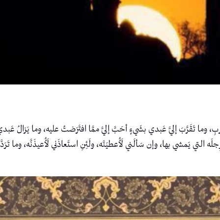
 تَقَرَّبَ إليَّ عَبدي بشَيءٍ أحَبَّ إليَّ ممَّا افتَرَضتُ عليه، وما يَزالُ عَبدي يَتَقَ
ه التي يَمشي بها، وإن سَألَني لَأُعطيَنَّه، ولَئِنِ استَعاذَني لَأُعيذَنَّه، وما تَرَد