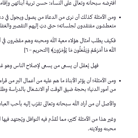
افترضه سبحانه وتعالى على النساء: حسن تربية أبنائهن وإقامتهم
ومن الأمثلة كذلك أن نرى من الدعاة من يصول ويجول في دعوت
متعطشون مفتقدون لجلساته؛ حتى دبّ إليهم التقصير والغفلة، 
فكيف يطلب أمثال هؤلاء معية الله ومحبته وهم مقصّرون في أوجب واجباتهم؟ والله 
اللَّهَ مَا أَمَرَهُمْ وَيَفْعَلُونَ مَا يُؤْمَرُونَ﴾ [التحريم – ٦]
فهل يُعقل أن يسعى من يسعى لإصلاح الناس وهو غا
ومن الأمثلة؛ أن يؤثر الأبناءُ ما هم عليه من أعمال البر من قرا
من أمور الدنيا؛ بحجة ضيق الوقت أو الانشغال بالدراسة وطلب
والأصل أن من أراد اللهَ سبحانه وتعالى تقرّب إليه بأحب العباد
وغير هذا من الأمثلة كثير، مما تُقدَّم فيه النوافل ويُجتهد 
محبته وولايته.