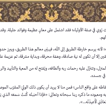
ُوي في صفة الأولياء؛ فقد اشتمل على معانٍ عظيمة وفوائد جليلة. وقد ت
لهم.
أنه يرسم خارطة الطريق إلى الله، فيبيّن معالم هذا الطريق، ويبرز حدود
ّيقين إلا أن تكون له نية صادقة، وهمّة محرقة، وبداية مشرقة، ثم عزيمة
ل، وتتنزّل عليه رحمات ربه وألطافه، ويُفتح له من المعية والتأييد والرعاي
 في جسده.
قاطه على واقع الناس؛ فمن منا لا يريد أن يكون ذلك الوليّ المقرّب المو
ه ما ذكره ربنا سبحانه وتعالى: «فإذا أحبَبتُه كُنتُ سَمعَه الذي يَسمَعُ به
عاذَني لَأُعيذَنَّه…».