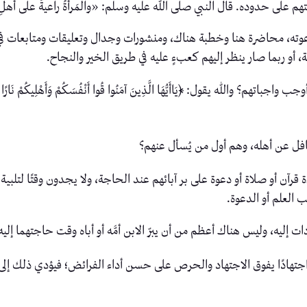
 على حدوده. قال النبي صلى الله عليه وسلم: «والمَرأةُ راعيةٌ على أهلِ بَ
ه، محاضرة هنا وخطبة هناك، ومنشورات وجدال وتعليقات ومتابعات في مواق
أو ربما صار ينظر إليهم كعبءٍ عليه في طريق الخير والنجاح.
يقول: ﴿يَاأَيُّهَا الَّذِينَ آمَنُوا قُوا أَنْفُسَكُمْ وَأَهْلِيكُمْ نَارًا وَقُودُهَا ال
فل عن أهله، وهم أول من يُسأل عنهم؟
ءة قرآن أو صلاة أو دعوة على بر آبائهم عند الحاجة، ولا يجدون وقتًا لتلبية
 العلم أو الدعوة.
ات إليه، وليس هناك أعظم من أن يبرّ الابن أمَّه أو أباه وقت حاجتهما إليه
فيها اجتهادًا يفوق الاجتهاد والحرص على حسن أداء الفرائض؛ فيؤدي ذلك إل