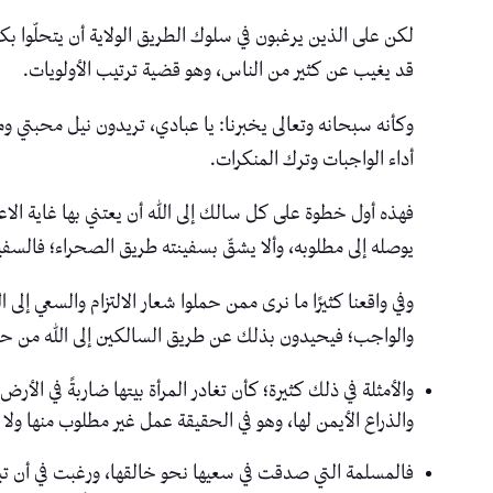
لكن على الذين يرغبون في سلوك الطريق الولاية أن يتحلّوا بكث
قد يغيب عن كثير من الناس، وهو قضية ترتيب الأولويات.
وكأنه سبحانه وتعالى يخبرنا: يا عبادي، تريدون نيل محبتي و
أداء الواجبات وترك المنكرات.
فهذه أول خطوة على كل سالك إلى الله أن يعتني بها غاية ال
يوصله إلى مطلوبه، وألا يشقّ بسفينته طريق الصحراء؛ فالسفي
وفي واقعنا كثيرًا ما نرى ممن حملوا شعار الالتزام والسعي إل
والواجب؛ فيحيدون بذلك عن طريق السالكين إلى الله من ح
والأمثلة في ذلك كثيرة؛ كأن تغادر المرأة بيتها ضاربةً في الأ
والذراع الأيمن لها، وهو في الحقيقة عمل غير مطلوب منها ولا مس
فالمسلمة التي صدقت في سعيها نحو خالقها، ورغبت في أن تبلغ 