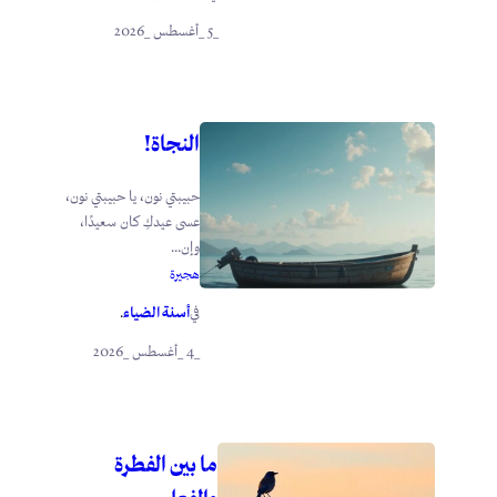
_5 _أغسطس _2026
النجاة!
حبيبتي نون، يا حبيبتي نون،
عسى عيدكِ كان سعيدًا،
وإن...
هجيرة
أسنة الضياء
في
.
_4 _أغسطس _2026
ما بين الفطرة