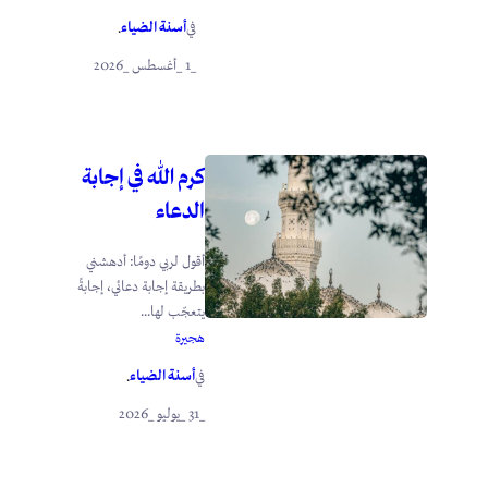
أسنة الضياء
في
.
_1 _أغسطس _2026
كرم الله في إجابة
الدعاء
أقول لربي دومًا: أدهشني
بطريقة إجابة دعائي، إجابةً
يتعجّب لها...
هجيرة
أسنة الضياء
في
.
_31 _يوليو _2026