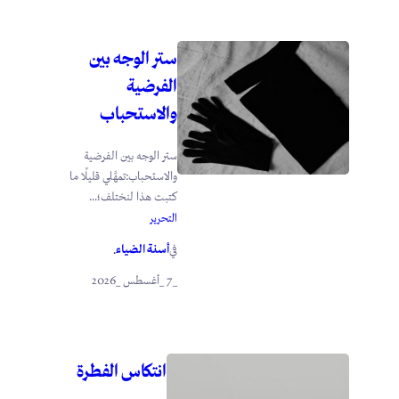
ستر الوجه بين
الفرضية
والاستحباب
ستر الوجه بين الفرضية
والاستحباب:تمهَّلي قليلًا ما
كتبت هذا لنختلف؛...
التحرير
أسنة الضياء
في
.
_7 _أغسطس _2026
انتكاس الفطرة