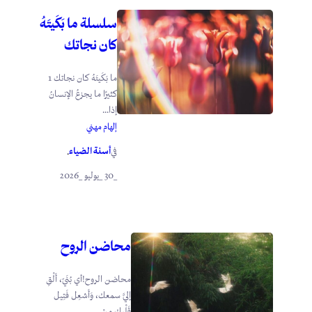
سلسلة ما بَكَيتَهُ
كان نجاتك
ما بَكَيتَهُ كان نجاتك 1
كثيرًا ما يجزعُ الإنسانُ
إذا...
إلهام مهني
أسنة الضياء
في
.
_30 _يوليو _2026
محاضن الروح
محاضن الروح!أي بُنَيّ، أَلْقِ
إليَّ سمعك، وَأَشعِل فَتِيل
قَلْبِك مِنْ...