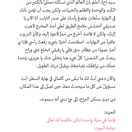
سيد (ح)، أعلمُ بأنَّ العالمَ الذي تسكنُه ممتلئٌ بالكثير من
الكَبَد والوحدة والظلم والخيبات، ولكن يجب أن تؤمنَ بأنك
في النهايةِ ستُغادرُ، وتضعُ رأسَكَ على صدرِ التراب. أنا الآن يا
صديقي أتحسَّسُ ملامحَ الطريق لعلّي أجدَ المخرجَ لأهربَ
إليكَ، ولكن لا فائدة. أخرجُ من مَمَرٍّ لأعودَ إليه، وكأنَّ الدروبَ
عاقرةٌ عن النهايات. اصطدمتُ أخيرًا بشيءٍ، رفعتُ رأسي فإذا بي
أجدُ عمودًا من عِظام. حتى ظِلّي يا رفيقي انخلعَ عني وراح
يبحثُ عن الشمس! كلُّ شيءٍ هنا يتخلّى عنكَ يا عزيزي، وحدهُ
عملُكَ من يُرافقُكَ، يُضاجِعُكَ ويقبلُ دربَكَ الطويل.
والآن دعني أبثَّ لكَ ما تبقّى من كلماتي في نهاية السطر: أنتَ
مسؤولٌ عن كل ما سيحدثُ معكَ حين تَصِلُ إلى هذا المكان.
مِن ميتٍ يسكن البرزخ، إلى حيٍّ نسيَ أنه سيموت.
للمزيد:
فإنما هي حياة واحدة لتكن خالصة لله تعالى
دوامة الموت