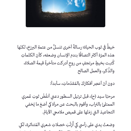
خيطٌ في ثوب الحياة؛ رسالةٌ أخرى تنسلُّ من عتمةِ البرزخ، لكنّها
هذه المرّة أكثر التصاقًا بندم الإنسان وضعفه، كأنّ الكلماتِ
كُتبت بخيطٍ مرتجفٍ من روحٍ أدركت متأخرةً قيمةَ الصلاة،
والذِّكر، والعمل الصالح
دونَ أنْ أعصِر أفكارَكَ بالمُقدّماتِ، سأبدأ:
مرحبًا سيد (ح)، قبل ترتيل السطور دعني أنفُضْ ثوبَ عُمري
الممتلئَ بالتراب، وأقوم بالبحث عن مرآة كي أضعَ ما يُخفي
التجاعيدَ التي رَمَتْها على قميص ملامحي الأيامُ.
وضعتُ يدي على رأسي كي أُرَتِّبَ خصلاتِ شعري المُتناثرة، لكي