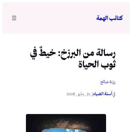
تخطى
إلى
كتائب الهمة
المحتوى
رسالة من البرزخ: خيطٌ في
ثوب الحياة
رزنة صالح
في
|
أسنة الضياء
_31 _مايو _2026