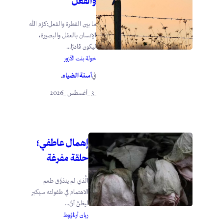
والفعل
ما بين الفطرة والفعل:كرَّم الله
الإنسان بالعقل والبصيرة،
ليكون قادرًا...
خولة بنت الأزور
أسنة الضياء
في
.
_3 _أغسطس _2026
إهمال عاطفي؛
حلقة مفرغة
الَّذي لم يتذوَّق طعم
الاهتمام في طفولته سيكبر
ليظنَّ أنَّ...
ريان أرناؤوط