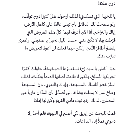
دون صلاة!
يا للخيبةِ التي تسكنني! لذلك أرجوكَ صَلِّ كثيرًا دون توقّف،
ولو سمحتْ لكَ الدقائقُ بأن تبقى عالقًا على كاهل الأرض،
إياكَ والتراجُع. أنا الآن أعرفُ قيمةَ كلِّ هذه الفروض التي
فرّطتُ بها، لا تكُنْ مثلي. جسدُ الليل نحيلٌ يا صديقي، وعُمري
يقضمُ أظافرَ النَّدم، ولكن مهما فعلتُ لن أعودَ لتعويض ما
تسرَّب منكَ.
حتى أناملي يا سيد (ح) تستعمرُها الشيخوخةُ. حاولتُ كثيرًا
تحريكَها لتُسبِّحَ، ولكن لا فائدة. أصابها الصدأُ وذَبُلَتْ. لذلك
استُرْ خصرَ أناملكَ بالمسبحة، وإياكَ والتعرّي، فإنَّ المسبحةَ
وشاحٌ لمن لا يمتلك وشاحًا. لن تُصدِّقَ بأنَّ المآذنَ عاريةٌ من
المصلين، لذلك ارتدِ ثوبَ مآذنِ القريةِ وكُنْ لها إمامًا.
قمتُ للبحث عن إبريق لكي أصنعَ لي القهوة، فلم أجدْ إلا
دموعي تملأُ إناءَ الساعات.