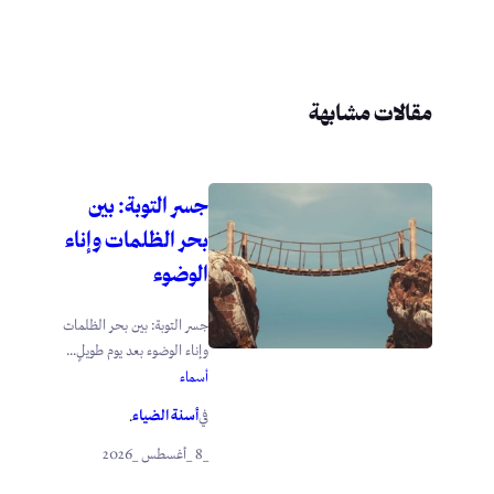
مقالات مشابهة
جسر التوبة: بين
بحر الظلمات وإناء
الوضوء
جسر التوبة: بين بحر الظلمات
وإناء الوضوء بعد يوم طويلٍ...
أسماء
أسنة الضياء
في
.
_8 _أغسطس _2026