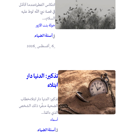
انتكاس الفطرةعندما أتأمَّل
في قصة نبيّ الله لوط عليه
السلام،...
خولة بنت الأزور
أسنة الضياء
في
.
_6 _أغسطس _2026
تذكير: الدنيا دار
ابتلاء
تذكير: الدنيا دار ابتلاءخطاب
الضحية منفِّر؛ ذلك الشخص
الذي دائمًا...
أسماء
أسنة الضياء
في
.