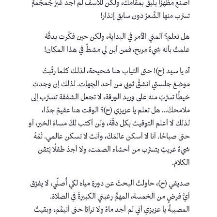
أصنع مظهرًا يليق بمقامكَ، ولكن للأسف لم أجد غيرَ جُمجُمةٍ
تسرَّب منها الشَّعرُ دون سابقِ إنذار!
هل تعلم؟ آلمني الأمر في البداية، ولكن حين فكّرت بدقّة
علمتُ بأنه شيءٌ مريح، فمن أين لي مشطٌ في هذا المكان!
آه يا سيد (ح)! حتى الثياب هنا شحيحة، لذلك كلما رتَّبتُ
موضعَ جلستي انشقَّ ثوبي من أحد الجِهات. لذلك إن وجدتَ
خيطًا تسرَّبَ منه على وريد الورقة، لا تجعل الشفقة تتسرَّب إلى
ملامحكَ… هل تعلم يا عزيزي (ح)؟ الوقت هنا عقيمٌ جدًا،
لذلك لا أعلم التوقيتَ بكل دقّة، ولن أكتب لكَ مساءَ الخير، أو
حتى صباحًا. أنا لا أسكن عالمَكَ، وأنتَ لا تسكن عالمي. ثَمّةَ
شيءٌ غريبٌ يتسرَّب من أحشاء الصمت، ولا أجدُ طفلًا يُتقن
الكلام.
صديقي (ح)، حاولتُ البحثَ عن دورةِ مياه لكي أُصلّي، لا يفرّق
أيُّ فرضٍ من الخمسة، المهمُّ رغبتي الكبيرةُ في الصلاة.
المصيبةُ يا عزيزي أني لم أجد ماءً ولا ترابًا حتى أتيمَّم، وبقيتُ